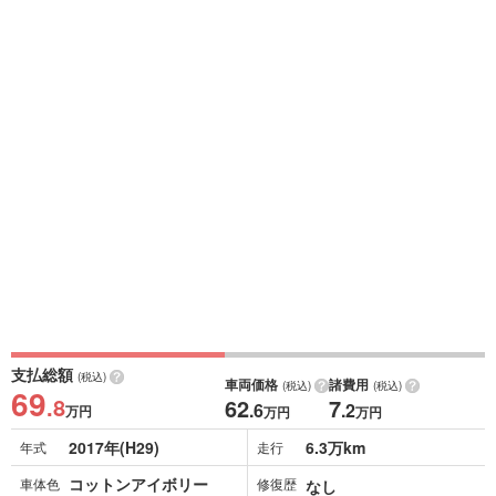
支払総額
(税込)
車両価格
諸費用
(税込)
(税込)
69
.8
62
7
.6
.2
万円
万円
万円
2017年(H29)
6.3万km
年式
走行
コットンアイボリー
車体色
修復歴
なし
R08.9
あり
車検
保証