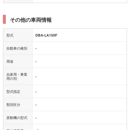
その他の車両情報
型式
DBA-LA150F
自動車の種別
-
用途
-
自家用・事業
-
用の別
型式指定
-
類別区分
-
原動機の型式
-
最大積載量
- kg