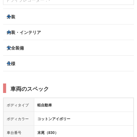
外装
ヘッドライト
フロントフォグランプ
内装・インテリア
アルミホイール：
-
3列シート
フルフラットシート
安全装備
スライドドア：
-
ベンチシート
パワーシート
トラクションコントロール
仕様
サンルーフ/ガラスルーフ
本革シート
キャプテンシート
レーンキープアシスト
横滑り防止装置
電動リアゲート
リフトアップ
寒冷地仕様
オットマン
ウォークスルー
衝突被害軽減プレーキ
衝突安全ボディー
ルーフレール
エアサスペンション
車両のスペック
シートヒーター
シートエアコン
障害物センサー
全周囲カメラ
エアロパーツ
ローダウン
カーナビ：
-
ボディタイプ
軽自動車
カメラ：
-
全塗装済
テレビ：
-
エアバッグ：
ダブルエアバッグ
ボディカラー
コットンアイボリー
映像：
-
衝撃緩和ヘッドレスト
車台番号
末尾（830）
オーディオ：
-
モニター：
-
排気量