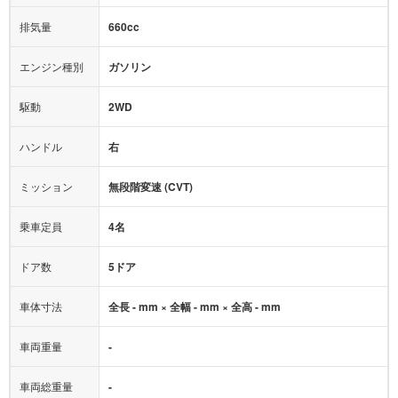
660cc
ミュージックプレイヤー接続可
ABS
サポカー
エンジン種別
ガソリン
後席モニター
1500W給電
アクセル踏み間違い（誤発進）防止装置
駆動
2WD
アダプティブクルーズコントロール
ハンドル
右
ヒルディセントコントロール
オートマチックハイビーム
ミッション
無段階変速 (CVT)
乗車定員
4名
ドア数
5ドア
車体寸法
全長 - mm × 全幅 - mm × 全高 - mm
車両重量
-
車両総重量
-