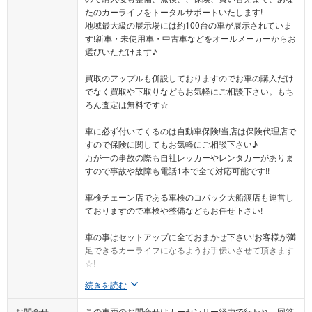
地域最大級の展示場には約100台の車が展示されていま
す!新車・未使用車・中古車などをオールメーカーからお
選びいただけます♪
買取のアップルも併設しておりますのでお車の購入だけ
でなく買取や下取りなどもお気軽にご相談下さい。もち
ろん査定は無料です☆
車に必ず付いてくるのは自動車保険!当店は保険代理店で
すので保険に関してもお気軽にご相談下さい♪
万が一の事故の際も自社レッカーやレンタカーがありま
すので事故や故障も電話1本で全て対応可能です!!
車検チェーン店である車検のコバック大船渡店も運営し
ておりますので車検や整備などもお任せ下さい!
車の事はセットアップに全ておまかせ下さい!お客様が満
足できるカーライフになるようお手伝いさせて頂きます
☆!
続きを読む
お問合せ
この車両のお問合せはカーセンサー経由で行われ、回答
はカーセンサーから届きます。