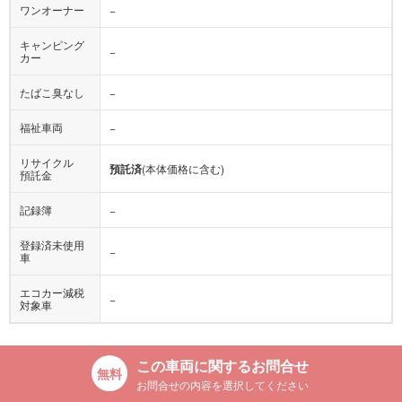
キャンピング
−
カー
たばこ臭なし
−
福祉車両
−
リサイクル
預託済
(本体価格に含む)
預託金
記録簿
−
登録済未使用
−
車
エコカー減税
−
対象車
この車両に関するお問合せ
お問合せの内容を選択してください