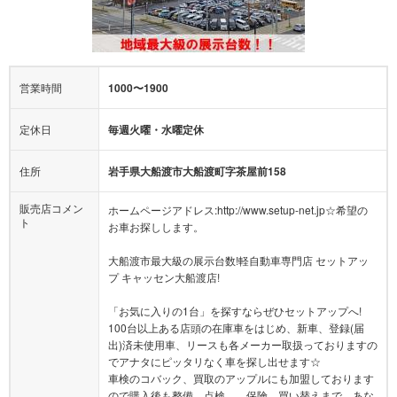
営業時間
1000〜1900
定休日
毎週火曜・水曜定休
住所
岩手県大船渡市大船渡町字茶屋前158
販売店コメン
ホームページアドレス:http://www.setup-net.jp☆希望の
ト
お車お探しします。
大船渡市最大級の展示台数!軽自動車専門店 セットアッ
プ キャッセン大船渡店!
「お気に入りの1台」を探すならぜひセットアップへ!
100台以上ある店頭の在庫車をはじめ、新車、登録(届
出)済未使用車、リースも各メーカー取扱っておりますの
でアナタにピッタリなく車を探し出せます☆
車検のコバック、買取のアップルにも加盟しております
ので購入後も整備、点検、、保険、買い替えまで、あな
たのカーライフをトータルサポートいたします!