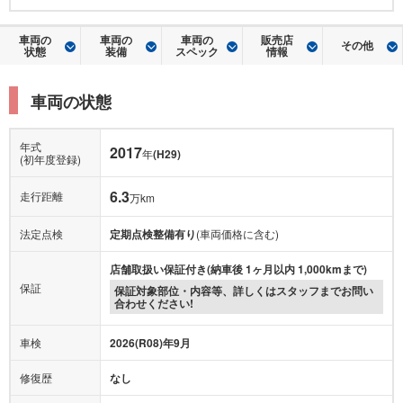
車両の
車両の
車両の
販売店
その他
状態
装備
スペック
情報
車両の状態
年式
2017
年
(H29)
(初年度登録)
6.3
走行距離
万km
法定点検
定期点検整備有り
(車両価格に含む)
店舗取扱い保証付き(納車後 1ヶ月以内 1,000kmまで)
保証
保証対象部位・内容等、詳しくはスタッフまでお問い
合わせください!
車検
2026(R08)年9月
修復歴
なし
ワンオーナー
−