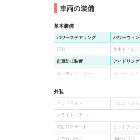
車両の装備
基本装備
パワーステアリング
パワーウィン
ETC
集中ドアロッ
盗難防止装置
アイドリング
ターボチャージャー
スーパーチャ
外装
ヘッドライト
フロントフォ
スライドドア：
-
電動リアゲート
リフトアップ
エアロパーツ
ローダウン