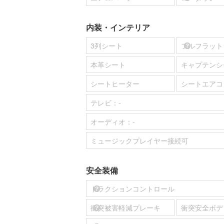
内装・インテリア
3列シート
フルフラット
本革シート
キャプテンシ
シートヒーター
シートエアコ
テレビ：
-
オーディオ：
-
ミュージックプレイヤー接続可
安全装備
トラクションコントロール
衝突被害軽減プレーキ
衝突安全ボデ