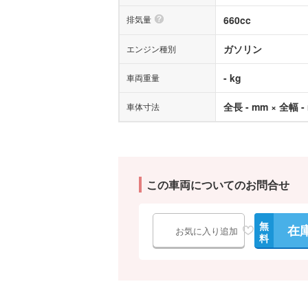
排気量
660cc
ガソリン
エンジン種別
- kg
車両重量
全長 - mm × 全幅 -
車体寸法
この車両についてのお問合せ
無
在
お気に入り追加
料