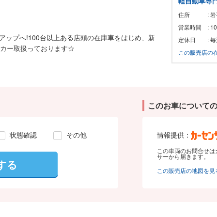
軽自動車専門
住所
:
営業時間
: 
アップへ!100台以上ある店頭の在庫車をはじめ、新
定休日
:
ーカー取扱っております☆
この販売店の
このお車について
状態確認
その他
情報提供：
この車両のお問合せは
サーから届きます。
する
この販売店の地図を見