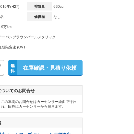
2015年(H27)
排気量
660cc
4名
修復歴
なし
6.9万km
アーバンブラウンパールメタリック
無段階変速 (CVT)
り
無
在庫確認・見積り依頼
料
についてのお問合せ
この車両のお問合せはカーセンサー経由で行わ
れ、回答はカーセンサーから届きます。
報