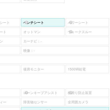
シート
ベンチシート
パワーシート
ート
オットマン
ウォークスルー
ン
カーナビ：
-
映像：
-
後席モニター
1500W給電
レーンキープアシスト
横滑り防止装置
ィー
障害物センサー
全周囲カメラ