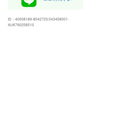
タルサポートいたします!
地域最大級の展示場には約100台
の車が展示されています!新車・未
ID：
40008189-8042725:043458001-
使用車・中古車などをオールメー
AU6790258510
カーからお選びいただけます♪
買取のアップルも併設しておりま
すのでお車の購入だけでなく買取
や下取りなどもお気軽にご相談下
さい。もちろん査定は無料です☆
車に必ず付いてくるのは自動車保
険!当店は保険代理店ですので保険
に関してもお気軽にご相談下さい
♪
万が一の事故の際も自社レッカー
やレンタカーがありますので事故
や故障も電話1本で全て対応可能で
す!!