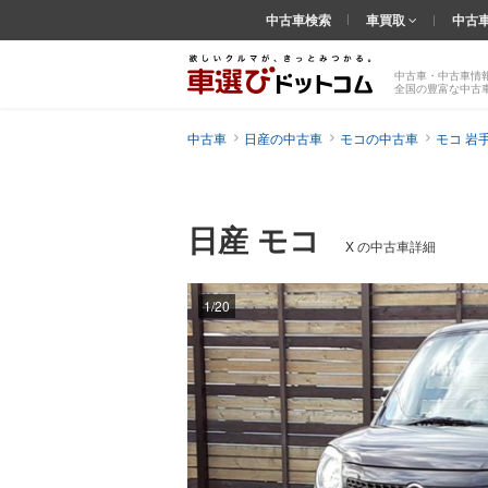
中古車検索
車買取
中古
中古車・中古車情
全国の豊富な中古
中古車
日産の中古車
モコの中古車
モコ 岩
日産 モコ
X の中古車詳細
1/20
前の
画像