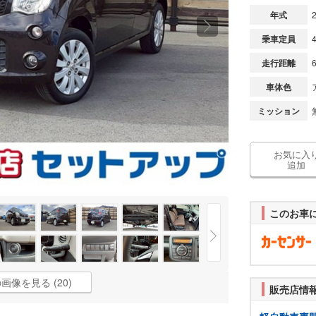
年式
乗車定員
走行距離
車体色
ミッション
お気に入
追加
このお車
画像を見る (20)
販売店情