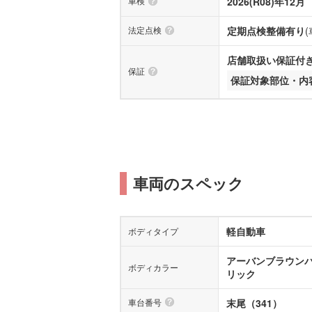
車検
2026(R08)年12月
法定点検
定期点検整備有り
店舗取扱い保証付き(
保証
保証対象部位・内
車両のスペック
軽自動車
ボディタイプ
アーバンブラウン
ボディカラー
リック
車台番号
末尾（341）