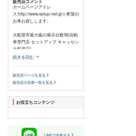
販売店コメント
ホームページアドレ
ス:http://www.setup-net.jp☆希望の
お車お探しします。
大船渡市最大級の展示台数!軽自動
車専門店 セットアップ キャッセン
大船渡店!
続きを読む
「お気に入りの1台」を探すならぜ
ひセットアップへ!
販売店ページを見る
100台以上ある店頭の在庫車をは
販売店の在庫一覧を見る
じめ、新車、登録(届出)済未使用
車、リースも各メーカー取扱って
おりますのでアナタにピッタリな
お役立ちコンテンツ
く車を探し出せます☆
車検のコバック、買取のアップル
にも加盟しておりますので購入後
も整備、点検、、保険、買い替え
まで、あなたのカーライフをトー
LINEで共有する