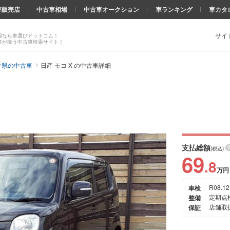
車販売店
中古車相場
中古車オークション
車ランキング
車カタ
サイ
報なら車選びドットコム！
車が揃う中古車検索サイト！
手県の中古車
日産 モコ X の中古車詳細
支払総額
(税込)
69
.8
万円
R08.12
車検
次の
定期点
整備
画像
店舗取扱
保証