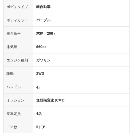
エアロパーツ
ローダウン
カーナビ：
ナビ
ボディタイプ
軽自動車
カメラ：
バック
全塗装済
テレビ：
ワンセグ
エアバッグ：
4エアバッグ
ボディカラー
パープル
映像：
-
衝撃緩和ヘッドレスト
車台番号
末尾（206）
オーディオ：
-
モニター：
-
排気量
660cc
ミュージックプレイヤー接続可
ABS
サポカー
エンジン種別
ガソリン
後席モニター
1500W給電
アクセル踏み間違い（誤発進）防止装置
駆動
2WD
アダプティブクルーズコントロール
ハンドル
右
ヒルディセントコントロール
オートマチックハイビーム
ミッション
無段階変速 (CVT)
乗車定員
4名
ドア数
5ドア