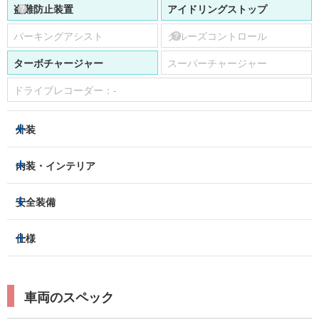
盗難防止装置
アイドリングストップ
パーキングアシスト
クルーズコントロール
ターボチャージャー
スーパーチャージャー
ドライブレコーダー：
-
外装
LEDヘッドライト
フロントフォグランプ
内装・インテリア
アルミホイール：
あり
3列シート
フルフラットシート
安全装備
スライドドア：
両側（電動）
ベンチシート
パワーシート
トラクションコントロール
仕様
サンルーフ/ガラスルーフ
本革シート
キャプテンシート
レーンキープアシスト
横滑り防止装置
電動リアゲート
リフトアップ
寒冷地仕様
オットマン
ウォークスルー
衝突被害軽減プレーキ
衝突安全ボディー
ルーフレール
エアサスペンション
車両のスペック
シートヒーター
シートエアコン
障害物センサー
全周囲カメラ