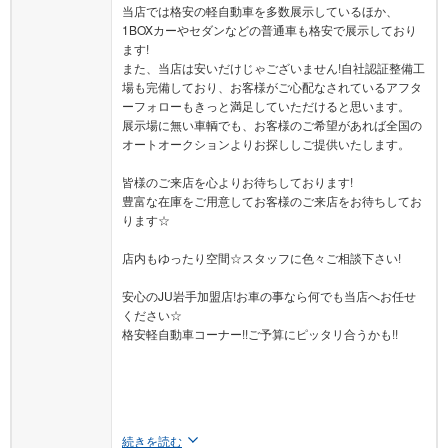
当店では格安の軽自動車を多数展示しているほか、
1BOXカーやセダンなどの普通車も格安で展示しており
ます!
また、当店は安いだけじゃございません!自社認証整備工
場も完備しており、お客様がご心配なされているアフタ
ーフォローもきっと満足していただけると思います。
展示場に無い車輌でも、お客様のご希望があれば全国の
オートオークションよりお探ししご提供いたします。
皆様のご来店を心よりお待ちしております!
豊富な在庫をご用意してお客様のご来店をお待ちしてお
ります☆
店内もゆったり空間☆スタッフに色々ご相談下さい!
安心のJU岩手加盟店!お車の事なら何でも当店へお任せ
ください☆
格安軽自動車コーナー!!ご予算にピッタリ合うかも!!
続きを読む