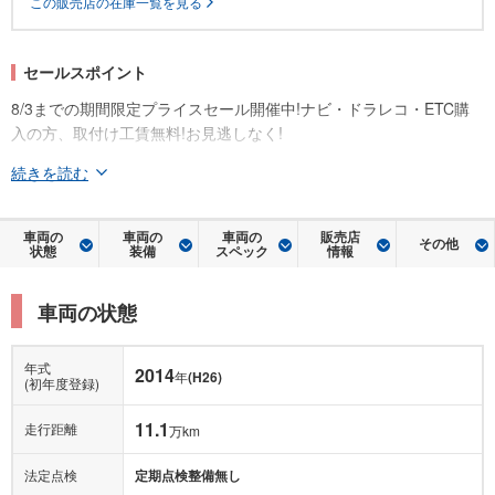
この販売店の在庫一覧を見る
セールスポイント
8/3までの期間限定プライスセール開催中!ナビ・ドラレコ・ETC購
入の方、取付け工賃無料!お見逃しなく!
続きを読む
車両の
車両の
車両の
販売店
その他
状態
装備
スペック
情報
車両の状態
年式
2014
年
(H26)
(初年度登録)
11.1
走行距離
万km
法定点検
定期点検整備無し