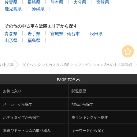
佐賀県
長崎県
熊本県
大分県
宮崎県
鹿児島県
沖縄県
その他の中古車を近隣エリアから探す
青森県
岩手県
宮城県
仙台市
秋田県
山形県
福島県
の中古車
ダイハツ タントカスタム RS トップエディション SA の中古車詳細
PAGE TOP
お気に入り
閲覧履歴
メーカーから探す
地域から探す
ボディタイプから探す
車ランキングから探す
車選びドットコムの取り組み
キーワードから探す