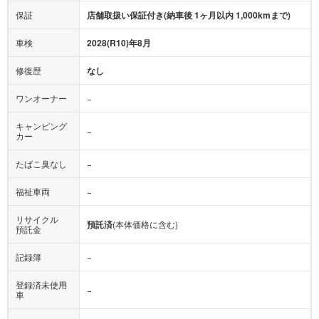
保証
店舗取扱い保証付き(納車後 1ヶ月以内 1,000kmまで)
車検
2028(R10)年8月
修復歴
なし
ワンオーナー
−
キャンピング
−
カー
たばこ臭なし
−
福祉車両
−
リサイクル
預託済
(本体価格に含む)
預託金
記録簿
−
登録済未使用
−
車