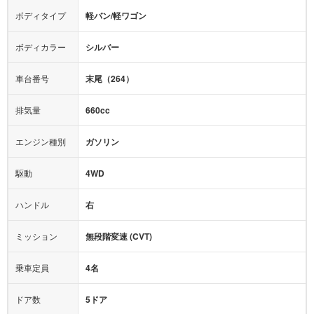
エアロパーツ
ローダウン
カーナビ：
メモリーナビ他
ボディタイプ
軽バン/軽ワゴン
カメラ：
バック
全塗装済
テレビ：
ワンセグ
エアバッグ：
4エアバッグ
ボディカラー
シルバー
映像：
-
衝撃緩和ヘッドレスト
車台番号
末尾（264）
オーディオ：
CD
モニター：
-
排気量
660cc
ミュージックプレイヤー接続可
ABS
サポカー
エンジン種別
ガソリン
後席モニター
1500W給電
アクセル踏み間違い（誤発進）防止装置
駆動
4WD
アダプティブクルーズコントロール
ハンドル
右
ヒルディセントコントロール
オートマチックハイビーム
ミッション
無段階変速 (CVT)
乗車定員
4名
ドア数
5ドア