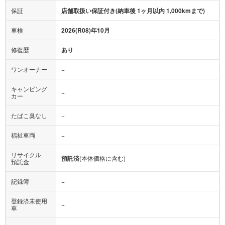
保証
店舗取扱い保証付き(納車後 1ヶ月以内 1,000kmまで)
車検
2026(R08)年10月
修復歴
あり
ワンオーナー
−
キャンピング
−
カー
たばこ臭なし
−
福祉車両
−
リサイクル
預託済
(本体価格に含む)
預託金
記録簿
−
登録済未使用
−
車