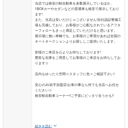
当店では格安の軽自動車を多数展示しているほか、
1BOXカーやセダンなどの普通車も格安で展示しており
ます!
また、当店は安いだけじゃございません!自社認証整備工
場も完備しており、お客様がご心配なされているアフタ
ーフォローもきっと満足していただけると思います。
展示場に無い車輌でも、お客様のご希望があれば全国の
オートオークションよりお探ししご提供いたします。
皆様のご来店を心よりお待ちしております!
豊富な在庫をご用意してお客様のご来店をお待ちしてお
ります☆
店内もゆったり空間☆スタッフに色々ご相談下さい!
安心のJU岩手加盟店!お車の事なら何でも当店へお任せ
ください☆
格安軽自動車コーナー!!ご予算にピッタリ合うかも!!
続きを読む