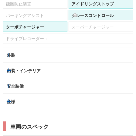
盗難防止装置
アイドリングストップ
パーキングアシスト
クルーズコントロール
ターボチャージャー
スーパーチャージャー
ドライブレコーダー：
-
外装
LEDヘッドライト
フロントフォグランプ
内装・インテリア
アルミホイール：
-
3列シート
フルフラットシート
安全装備
スライドドア：
-
ベンチシート
パワーシート
トラクションコントロール
仕様
サンルーフ/ガラスルーフ
本革シート
キャプテンシート
レーンキープアシスト
横滑り防止装置
電動リアゲート
リフトアップ
寒冷地仕様
オットマン
ウォークスルー
衝突被害軽減プレーキ
衝突安全ボディー
ルーフレール
エアサスペンション
車両のスペック
シートヒーター
シートエアコン
障害物センサー
全周囲カメラ