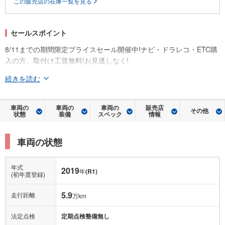
この販売店の在庫一覧を見る
セールスポイント
8/11までの期間限定プライスセール開催中!ナビ・ドラレコ・ETC購
入の方、取付け工賃無料!お見逃しなく!
続きを読む
車両の
車両の
車両の
販売店
その他
状態
装備
スペック
情報
車両の状態
年式
2019
年
(R1)
(初年度登録)
5.9
走行距離
万km
法定点検
定期点検整備無し