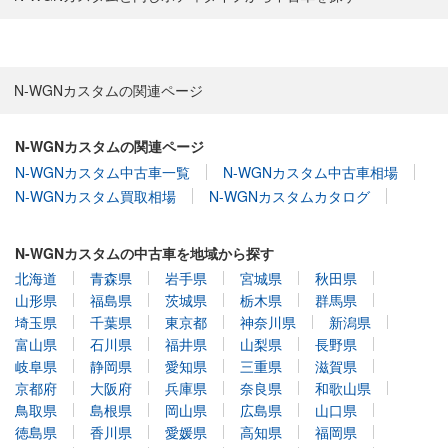
N-WGNカスタムの関連ページ
N-WGNカスタムの関連ページ
N-WGNカスタム中古車一覧
N-WGNカスタム中古車相場
N-WGNカスタム買取相場
N-WGNカスタムカタログ
N-WGNカスタムの中古車を地域から探す
北海道
青森県
岩手県
宮城県
秋田県
山形県
福島県
茨城県
栃木県
群馬県
埼玉県
千葉県
東京都
神奈川県
新潟県
富山県
石川県
福井県
山梨県
長野県
岐阜県
静岡県
愛知県
三重県
滋賀県
京都府
大阪府
兵庫県
奈良県
和歌山県
鳥取県
島根県
岡山県
広島県
山口県
徳島県
香川県
愛媛県
高知県
福岡県