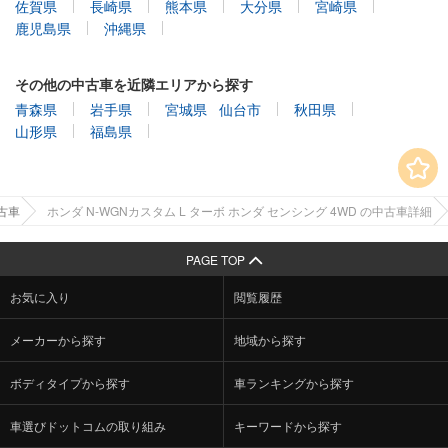
佐賀県
長崎県
熊本県
大分県
宮崎県
鹿児島県
沖縄県
その他の中古車を近隣エリアから探す
青森県
岩手県
宮城県
仙台市
秋田県
山形県
福島県
古車
ホンダ N-WGNカスタム L ターボ ホンダ センシング 4WD の中古車詳細
PAGE TOP
お気に入り
閲覧履歴
メーカーから探す
地域から探す
ボディタイプから探す
車ランキングから探す
車選びドットコムの取り組み
キーワードから探す