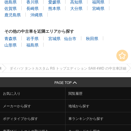
徳島県
香川県
愛媛県
高知県
福岡県
佐賀県
長崎県
熊本県
大分県
宮崎県
鹿児島県
沖縄県
その他の中古車を近隣エリアから探す
青森県
岩手県
宮城県
仙台市
秋田県
山形県
福島県
車
ダイハツ タントカスタム RS トップエディション SAIII 4WD の中古車詳細
PAGE TOP
お気に入り
閲覧履歴
メーカーから探す
地域から探す
ボディタイプから探す
車ランキングから探す
車選びドットコムの取り組み
キーワードから探す