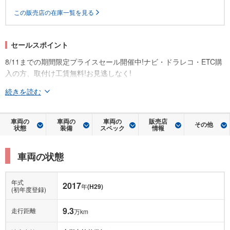
この販売店の在庫一覧を見る
セールスポイント
8/11までの期間限定プライスセール開催中!ナビ・ドラレコ・ETC購
入の方、取付け工賃無料!お見逃しなく!
続きを読む
車両の
車両の
車両の
販売店
その他
状態
装備
スペック
情報
車両の状態
年式
2017
年
(H29)
(初年度登録)
9.3
走行距離
万km