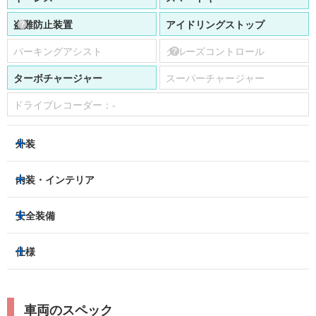
盗難防止装置
アイドリングストップ
パーキングアシスト
クルーズコントロール
ターボチャージャー
スーパーチャージャー
ドライブレコーダー：
-
外装
LEDヘッドライト
フロントフォグランプ
内装・インテリア
アルミホイール：
あり
3列シート
フルフラットシート
安全装備
スライドドア：
両側（電動）
ベンチシート
パワーシート
トラクションコントロール
仕様
サンルーフ/ガラスルーフ
本革シート
キャプテンシート
レーンキープアシスト
横滑り防止装置
電動リアゲート
リフトアップ
寒冷地仕様
オットマン
ウォークスルー
衝突被害軽減プレーキ
衝突安全ボディー
ルーフレール
エアサスペンション
車両のスペック