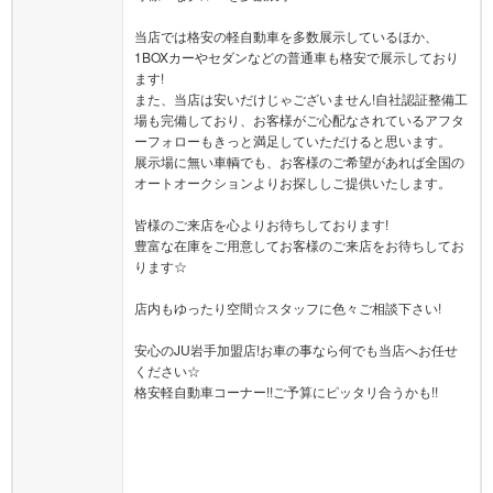
当店では格安の軽自動車を多数展示しているほか、
1BOXカーやセダンなどの普通車も格安で展示しており
ます!
また、当店は安いだけじゃございません!自社認証整備工
場も完備しており、お客様がご心配なされているアフタ
ーフォローもきっと満足していただけると思います。
展示場に無い車輌でも、お客様のご希望があれば全国の
オートオークションよりお探ししご提供いたします。
皆様のご来店を心よりお待ちしております!
豊富な在庫をご用意してお客様のご来店をお待ちしてお
ります☆
店内もゆったり空間☆スタッフに色々ご相談下さい!
安心のJU岩手加盟店!お車の事なら何でも当店へお任せ
ください☆
格安軽自動車コーナー!!ご予算にピッタリ合うかも!!