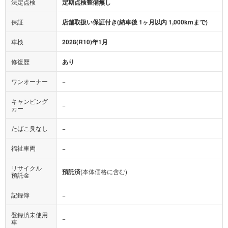
法定点検
定期点検整備無し
保証
店舗取扱い保証付き(納車後 1ヶ月以内 1,000kmまで)
車検
2028(R10)年1月
修復歴
あり
ワンオーナー
−
キャンピング
−
カー
たばこ臭なし
−
福祉車両
−
リサイクル
預託済
(本体価格に含む)
預託金
記録簿
−
登録済未使用
−
車