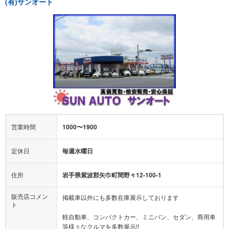
(有)サンオート
営業時間
1000〜1900
定休日
毎週水曜日
住所
岩手県紫波郡矢巾町間野々12-100-1
販売店コメン
掲載車以外にも多数在庫展示しております
ト
軽自動車、コンパクトカー、ミニバン、セダン、商用車
等様々なクルマを多数展示!!