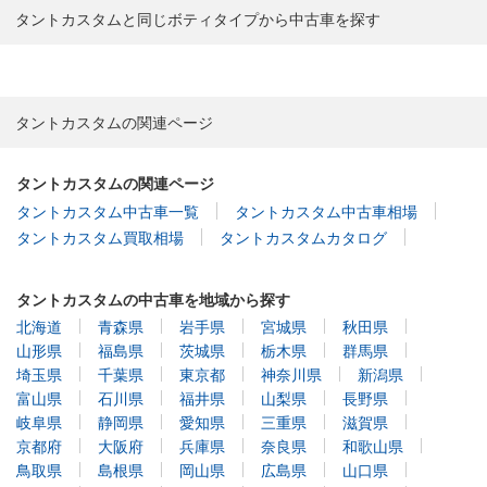
タントカスタムと同じボティタイプから中古車を探す
タントカスタムの関連ページ
タントカスタムの関連ページ
タントカスタム中古車一覧
タントカスタム中古車相場
タントカスタム買取相場
タントカスタムカタログ
タントカスタムの中古車を地域から探す
北海道
青森県
岩手県
宮城県
秋田県
山形県
福島県
茨城県
栃木県
群馬県
埼玉県
千葉県
東京都
神奈川県
新潟県
富山県
石川県
福井県
山梨県
長野県
岐阜県
静岡県
愛知県
三重県
滋賀県
京都府
大阪府
兵庫県
奈良県
和歌山県
鳥取県
島根県
岡山県
広島県
山口県