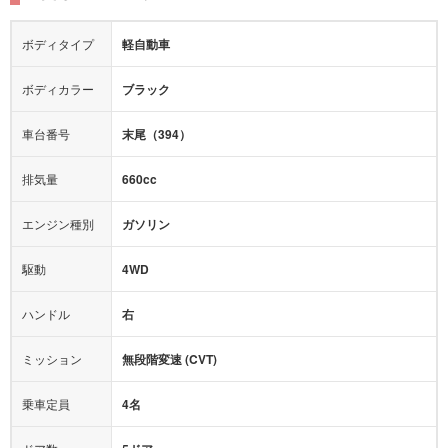
シートヒーター
シートエアコン
障害物センサー
全周囲カメラ
エアロパーツ
ローダウン
カーナビ：
ナビ
ボディタイプ
軽自動車
カメラ：
バック
全塗装済
テレビ：
フルセグ
エアバッグ：
4エアバッグ
ボディカラー
ブラック
映像：
-
衝撃緩和ヘッドレスト
車台番号
末尾（394）
オーディオ：
-
モニター：
-
排気量
660cc
ミュージックプレイヤー接続可
ABS
サポカー
エンジン種別
ガソリン
後席モニター
1500W給電
アクセル踏み間違い（誤発進）防止装置
駆動
4WD
アダプティブクルーズコントロール
ハンドル
右
ヒルディセントコントロール
オートマチックハイビーム
ミッション
無段階変速 (CVT)
乗車定員
4名