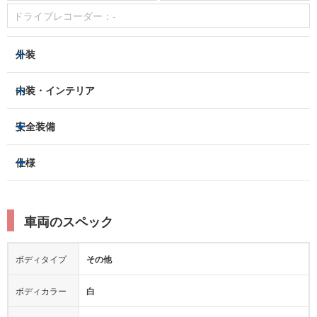
ドライブレコーダー：
-
外装
LEDヘッドライト
フロントフォグランプ
内装・インテリア
アルミホイール：
-
3列シート
フルフラットシート
安全装備
スライドドア：
-
ベンチシート
パワーシート
トラクションコントロール
仕様
サンルーフ/ガラスルーフ
本革シート
キャプテンシート
レーンキープアシスト
横滑り防止装置
電動リアゲート
リフトアップ
寒冷地仕様
オットマン
ウォークスルー
衝突被害軽減プレーキ
衝突安全ボディー
ルーフレール
エアサスペンション
車両のスペック
シートヒーター
シートエアコン
障害物センサー
全周囲カメラ
エアロパーツ
ローダウン
カーナビ：
ナビ
ボディタイプ
その他
カメラ：
バック
全塗装済
テレビ：
フルセグ
エアバッグ：
あり
ボディカラー
白
映像：
-