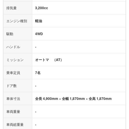
モニター：
-
排気量
3,200cc
ミュージックプレイヤー接続可
ABS
サポカー
エンジン種別
軽油
後席モニター
1500W給電
アクセル踏み間違い（誤発進）防止装置
駆動
4WD
アダプティブクルーズコントロール
ハンドル
-
ヒルディセントコントロール
オートマチックハイビーム
ミッション
オートマ （AT）
乗車定員
7名
ドア数
-
車体寸法
全長 4,900mm × 全幅 1,870mm × 全高 1,870mm
車両重量
-
車両総重量
-