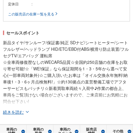
定休日
:
この販売店の在庫一覧を見る
セールスポイント
新品タイヤ/サンルーフ/保証書/純正 SDナビ/シートヒーター/シート
フルレザー/ヘッドランプ HID/ETC/EBD付ABS/横滑り防止装置/フル
セグTV/エアバッグ 運転席
☆全車両修復歴なしのWECARS品質☆全国約250店舗の在庫をお取
り寄せ可能!☆「WE!保証」なら保証期間を1・3・5年から選べて安
心(一部車両対象外)☆ご購入頂いたお車は「オイル交換永年無料!納
車後1・3・6ヶ月点検無料!」☆約130拠点の直営整備工場でアフタ
ーサービスもバッチリ☆新着買取車両続々入荷中♪作業の都合上、
車両をご覧頂けない場合がございますので、ご来店前にお気軽にお
問合せ下さい!
続きを読む
車両の
車両の
車両の
販売店
その他
状態
装備
スペック
情報