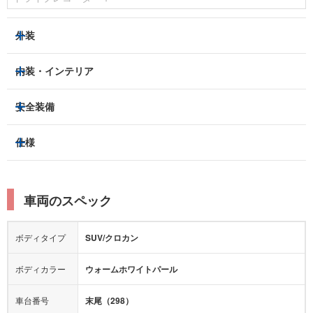
外装
HIDヘッドライト
フロントフォグランプ
内装・インテリア
アルミホイール：
-
3列シート
フルフラットシート
安全装備
スライドドア：
-
ベンチシート
パワーシート
トラクションコントロール
仕様
サンルーフ/ガラスルーフ
本革シート
キャプテンシート
レーンキープアシスト
横滑り防止装置
電動リアゲート
リフトアップ
寒冷地仕様
オットマン
ウォークスルー
衝突被害軽減プレーキ
衝突安全ボディー
ルーフレール
エアサスペンション
車両のスペック
シートヒーター
シートエアコン
障害物センサー
全周囲カメラ
エアロパーツ
ローダウン
カーナビ：
メモリーナビ他
ボディタイプ
SUV/クロカン
カメラ：
-
全塗装済
テレビ：
フルセグ
エアバッグ：
あり
ボディカラー
ウォームホワイトパール
映像：
-
衝撃緩和ヘッドレスト
車台番号
末尾（298）
オーディオ：
CD