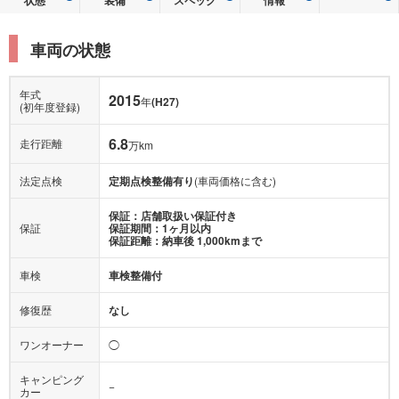
車両の状態
年式
2015
年
(H27)
(初年度登録)
6.8
走行距離
万km
法定点検
定期点検整備有り
(車両価格に含む)
保証：店舗取扱い保証付き
保証
保証期間：1ヶ月以内
保証距離：納車後 1,000kmまで
車検
車検整備付
修復歴
なし
ワンオーナー
◯
キャンピング
−
カー