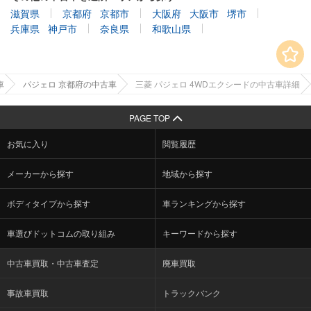
滋賀県
京都府
京都市
大阪府
大阪市
堺市
兵庫県
神戸市
奈良県
和歌山県
車
パジェロ 京都府の中古車
三菱 パジェロ 4WDエクシードの中古車詳細
PAGE TOP
お気に入り
閲覧履歴
メーカーから探す
地域から探す
ボディタイプから探す
車ランキングから探す
車選びドットコムの取り組み
キーワードから探す
中古車買取・中古車査定
廃車買取
事故車買取
トラックバンク