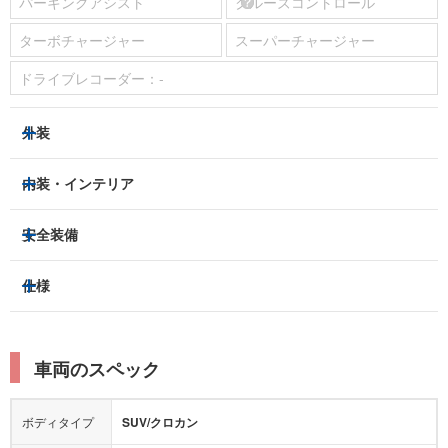
パーキングアシスト
クルーズコントロール
ターボチャージャー
スーパーチャージャー
ドライブレコーダー：
-
外装
ヘッドライト
フロントフォグランプ
内装・インテリア
アルミホイール：
-
3列シート
フルフラットシート
安全装備
スライドドア：
-
ベンチシート
パワーシート
トラクションコントロール
仕様
サンルーフ/ガラスルーフ
本革シート
キャプテンシート
レーンキープアシスト
横滑り防止装置
電動リアゲート
リフトアップ
寒冷地仕様
オットマン
ウォークスルー
衝突被害軽減プレーキ
衝突安全ボディー
ルーフレール
エアサスペンション
車両のスペック
シートヒーター
シートエアコン
障害物センサー
全周囲カメラ
エアロパーツ
ローダウン
カーナビ：
-
ボディタイプ
SUV/クロカン
カメラ：
-
全塗装済