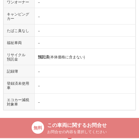
ワンオーナー
−
キャンピング
−
カー
たばこ臭なし
−
福祉車両
−
リサイクル
預託済
(本体価格に含まない)
預託金
記録簿
−
登録済未使用
−
車
エコカー減税
−
対象車
この車両に関するお問合せ
お問合せの内容を選択してください