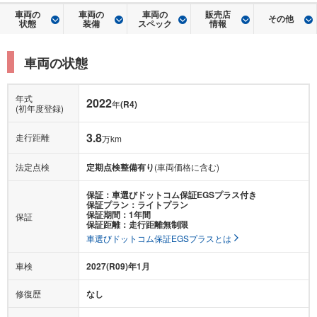
車両の
車両の
車両の
販売店
その他
状態
装備
スペック
情報
車両の状態
年式
2022
年
(R4)
(初年度登録)
3.8
走行距離
万km
法定点検
定期点検整備有り
(車両価格に含む)
保証：車選びドットコム保証EGSプラス付き
保証プラン：ライトプラン
保証期間：1年間
保証
保証距離：走行距離無制限
車選びドットコム保証EGSプラスとは
車検
2027(R09)年1月
修復歴
なし