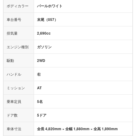
テレビ：
-
エアバッグ：
-
ボディカラー
パールホワイト
映像：
-
衝撃緩和ヘッドレスト
車台番号
末尾（057）
オーディオ：
-
モニター：
-
排気量
2,690cc
ミュージックプレイヤー接続可
ABS
サポカー
エンジン種別
ガソリン
後席モニター
1500W給電
アクセル踏み間違い（誤発進）防止装置
駆動
2WD
アダプティブクルーズコントロール
ハンドル
右
ヒルディセントコントロール
オートマチックハイビーム
ミッション
AT
乗車定員
5名
ドア数
5ドア
車体寸法
全長 4,820mm × 全幅 1,880mm × 全高 1,890mm