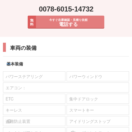
0078-6015-14732
無
今すぐ在庫確認・見積り依頼
電話する
料
車両の装備
基本装備
パワーステアリング
パワーウィンドウ
エアコン：
ETC
集中ドアロック
キーレス
スマートキー
盗難防止装置
アイドリングストップ