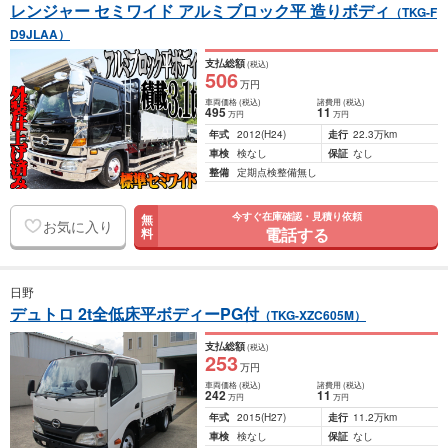
レンジャー セミワイド アルミブロック平 造りボディ
（TKG-F
D9JLAA）
支払総額
(税込)
506
万円
車両価格
(税込)
諸費用
(税込)
495
11
万円
万円
年式
2012
(H24)
走行
22.3万km
車検
検なし
保証
なし
整備
定期点検整備無し
今すぐ在庫確認・見積り依頼
無
お気に入り
電話する
料
日野
デュトロ 2t全低床平ボディーPG付
（TKG-XZC605M）
支払総額
(税込)
253
万円
車両価格
(税込)
諸費用
(税込)
242
11
万円
万円
年式
2015
(H27)
走行
11.2万km
車検
検なし
保証
なし