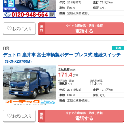
年式
2015
(H27)
走行
79.3万km
車検
R08.9
保証
なし
整備
定期点検整備無し
今すぐ在庫確認・見積り依頼
無
お気に入り
電話する
料
日野
新着
デュトロ 塵芥車 富士車輌製ボデー プレス式 連続スイッチ
（SKG-XZU700M）
支払総額
(税込)
171
.4
万円
車両価格
(税込)
諸費用
(税込)
159
.5
11
.9
万円
万円
年式
2011
(H23)
走行
19.1万km
車検
R09.8
保証
なし
整備
定期点検整備無し
今すぐ在庫確認・見積り依頼
無
お気に入り
電話する
料