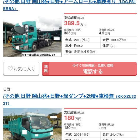
/その他 日野 岡山発●日野●アームロール●車検有り
（LDG-FS1
ERBA）
支払総額
(税込)
389
.5
万円
車両価格
(税込)
諸費用
(税込)
385
4
.5
万円
万円
年式
2010
(H22)
走行
109.8万km
車検
R09.2
保証
なし
整備
定期点検整備有
今すぐ在庫確認・見積り依頼
無
お気に入り
電話する
料
日野
/その他 日野 岡山発●日野●深ダンプ●2t積●車検無
（KK-XZU32
2T）
支払総額
(税込)
180
万円
車両価格
(税込)
諸費用
(税込)
180
-
万円
万円
年式
2003
(H15)
走行
24.4万km