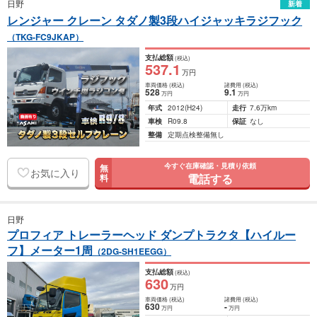
日野
新着
レンジャー クレーン タダノ製3段ハイジャッキラジフック
（TKG-FC9JKAP）
支払総額
(税込)
537
.1
万円
車両価格
(税込)
諸費用
(税込)
528
9
.1
万円
万円
年式
2012
(H24)
走行
7.6万km
車検
R09.8
保証
なし
整備
定期点検整備無し
今すぐ在庫確認・見積り依頼
無
お気に入り
電話する
料
日野
プロフィア トレーラーヘッド ダンプトラクタ【ハイルー
フ】メーター1周
（2DG-SH1EEGG）
支払総額
(税込)
630
万円
車両価格
(税込)
諸費用
(税込)
630
-
万円
万円