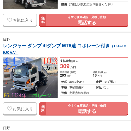
整備
詳細はお気軽にお問合せください
今すぐ在庫確認・見積り依頼
無
お気に入り
電話する
料
日野
レンジャー ダンプ 4tダンプ MT6速 コボレーン付き
（TKG-FC
9JCAA）
支払総額
(税込)
309
万円
車両価格
(税込)
諸費用
(税込)
293
16
万円
万円
年式
2012
(H24)
走行
10.3万km
車検
車検整備付
保証
なし
整備
定期点検整備有
今すぐ在庫確認・見積り依頼
無
お気に入り
電話する
料
日野