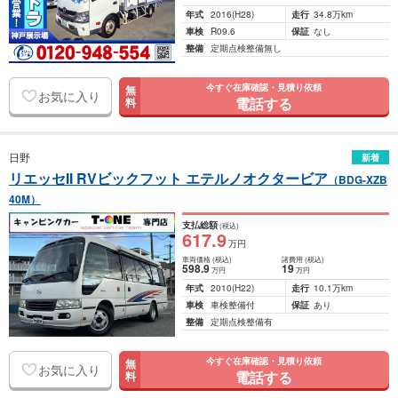
年式
2016
(H28)
走行
34.8万km
車検
R09.6
保証
なし
整備
定期点検整備無し
今すぐ在庫確認・見積り依頼
無
お気に入り
電話する
料
日野
新着
リエッセII RVビックフット エテルノオクタービア
（BDG-XZB
40M）
支払総額
(税込)
617
.9
万円
車両価格
(税込)
諸費用
(税込)
598
.9
19
万円
万円
年式
2010
(H22)
走行
10.1万km
車検
車検整備付
保証
あり
整備
定期点検整備有
今すぐ在庫確認・見積り依頼
無
お気に入り
電話する
料