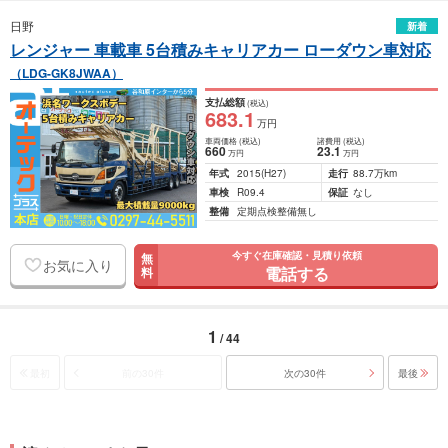
日野
新着
レンジャー 車載車 5台積みキャリアカー ローダウン車対応
（LDG-GK8JWAA）
支払総額
(税込)
683
.1
万円
車両価格
(税込)
諸費用
(税込)
660
23
.1
万円
万円
年式
2015
(H27)
走行
88.7万km
車検
R09.4
保証
なし
整備
定期点検整備無し
今すぐ在庫確認・見積り依頼
無
お気に入り
電話する
料
1
/ 44
最初
前の30件
次の30件
最後