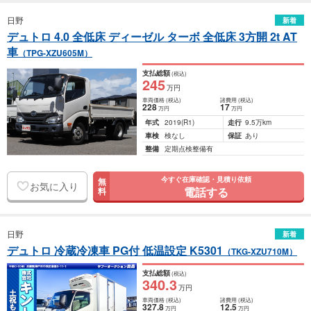
日野
新着
デュトロ 4.0 全低床 ディーゼル ターボ 全低床 3方開 2t AT
車
（TPG-XZU605M）
支払総額
(税込)
245
万円
車両価格
(税込)
諸費用
(税込)
228
17
万円
万円
年式
2019
(R1)
走行
9.5万km
車検
検なし
保証
あり
整備
定期点検整備有
今すぐ在庫確認・見積り依頼
無
お気に入り
電話する
料
日野
新着
デュトロ 冷蔵冷凍車 PG付 低温設定 K5301
（TKG-XZU710M）
支払総額
(税込)
340
.3
万円
車両価格
(税込)
諸費用
(税込)
327
.8
12
.5
万円
万円