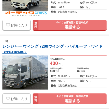
年式
2013
(H25)
走行
36.3万km
車検
R09.8
保証
なし
整備
定期点検整備無し
今すぐ在庫確認・見積り依頼
無
お気に入り
電話する
料
日野
レンジャー ウィング 7200ウイング・ハイルーフ・ワイド
（2PG-FD2ABG）
支払総額
(税込)
430
万円
車両価格
(税込)
諸費用
(税込)
400
30
万円
万円
年式
2019
(H31)
走行
73.8万km
車検
検なし
保証
なし
整備
定期点検整備無し
今すぐ在庫確認・見積り依頼
無
お気に入り
電話する
料