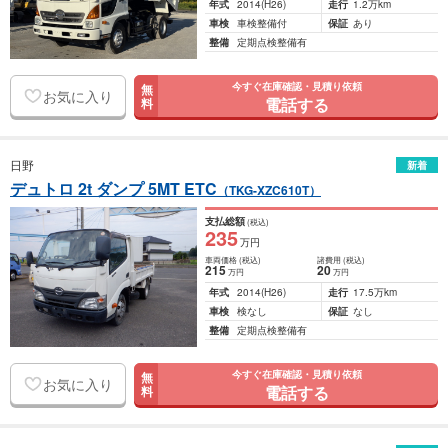
年式
2014
(H26)
走行
1.2万km
車検
車検整備付
保証
あり
整備
定期点検整備有
今すぐ在庫確認・見積り依頼
無
お気に入り
電話する
料
日野
新着
デュトロ 2t ダンプ 5MT ETC
（TKG-XZC610T）
支払総額
(税込)
235
万円
車両価格
(税込)
諸費用
(税込)
215
20
万円
万円
年式
2014
(H26)
走行
17.5万km
車検
検なし
保証
なし
整備
定期点検整備有
今すぐ在庫確認・見積り依頼
無
お気に入り
電話する
料