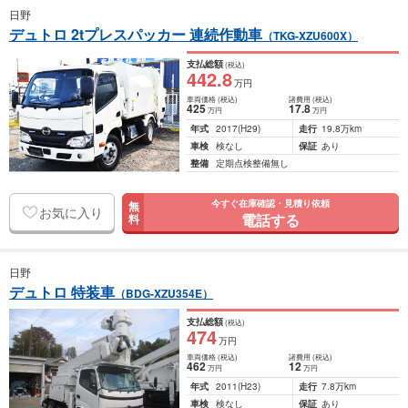
日野
デュトロ 2tプレスパッカー 連続作動車
（TKG-XZU600X）
支払総額
(税込)
442
.8
万円
車両価格
(税込)
諸費用
(税込)
425
17
.8
万円
万円
年式
2017
(H29)
走行
19.8万km
車検
検なし
保証
あり
整備
定期点検整備無し
今すぐ在庫確認・見積り依頼
無
お気に入り
電話する
料
日野
デュトロ 特装車
（BDG-XZU354E）
支払総額
(税込)
474
万円
車両価格
(税込)
諸費用
(税込)
462
12
万円
万円
年式
2011
(H23)
走行
7.8万km
車検
検なし
保証
あり