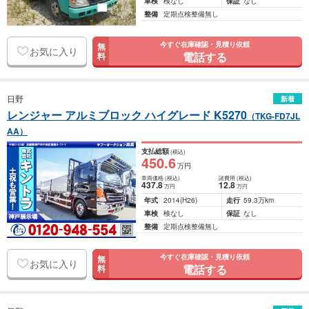
車検
検なし
保証
なし
整備
定期点検整備無し
今すぐ在庫確認・見積り依頼
無
お気に入り
電話する
料
日野
新着
レンジャー アルミブロック ハイグレード K5270
（TKG-FD7JL
AA）
支払総額
(税込)
450
.6
万円
車両価格
(税込)
諸費用
(税込)
437
.8
12
.8
万円
万円
年式
2014
(H26)
走行
59.3万km
車検
検なし
保証
なし
整備
定期点検整備無し
今すぐ在庫確認・見積り依頼
無
お気に入り
電話する
料