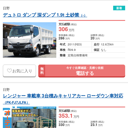
日野
新着
デュトロ ダンプ 深ダンプ 1.9t 土砂禁
（-）
支払総額
(税込)
306
万円
車両価格
(税込)
諸費用
(税込)
286
20
万円
万円
年式
2011
(H23)
走行
12.6万km
車検
R09.9
保証
なし
整備
定期点検整備有
今すぐ在庫確認・見積り依頼
無
お気に入り
電話する
料
日野
レンジャー 車載車 3台積みキャリアカー ローダウン車対応
（PK-FJ7JLFA）
支払総額
(税込)
353
.1
万円
車両価格
(税込)
諸費用
(税込)
330
23
.1
万円
万円