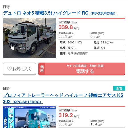
日野
デュトロ ネオ5 積載3.5t ハイグレード RC
（PB-XZU424M）
支払総額
(税込)
339
.8
万円
車両価格
(税込)
諸費用
(税込)
333
.3
6
.5
万円
万円
年式
2005
(H17)
走行
22.8万km
車検
検なし
保証
なし
整備
定期点検整備有
今すぐ在庫確認・見積り依頼
無
お気に入り
電話する
料
日野
新着
プロフィア トレーラーヘッド ハイルーフ 後輪エアサス K5
302
（QPG-SH1EDDG）
支払総額
(税込)
319
.2
万円
車両価格
(税込)
諸費用
(税込)
305
.8
13
.4
万円
万円