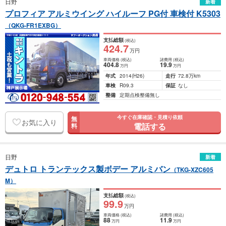
日野
新着
プロフィア アルミウイング ハイルーフ PG付 車検付 K5303
（QKG-FR1EXBG）
支払総額
(税込)
424
.7
万円
車両価格
(税込)
諸費用
(税込)
404
.8
19
.9
万円
万円
年式
2014
(H26)
走行
72.8万km
車検
R09.3
保証
なし
整備
定期点検整備無し
今すぐ在庫確認・見積り依頼
無
お気に入り
電話する
料
日野
新着
デュトロ トランテックス製ボデー アルミバン
（TKG-XZC605
M）
支払総額
(税込)
99
.9
万円
車両価格
(税込)
諸費用
(税込)
88
11
.9
万円
万円