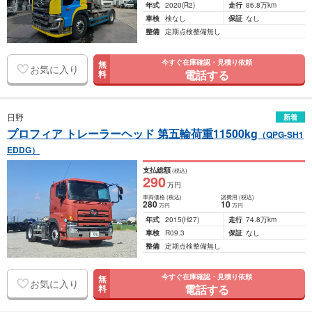
年式
2020
(R2)
走行
86.8万km
車検
検なし
保証
なし
整備
定期点検整備無し
今すぐ在庫確認・見積り依頼
無
お気に入り
電話する
料
日野
新着
プロフィア トレーラーヘッド 第五輪荷重11500kg
（QPG-SH1
EDDG）
支払総額
(税込)
290
万円
車両価格
(税込)
諸費用
(税込)
280
10
万円
万円
年式
2015
(H27)
走行
74.8万km
車検
R09.3
保証
なし
整備
定期点検整備無し
今すぐ在庫確認・見積り依頼
無
お気に入り
電話する
料