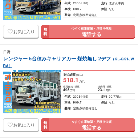
年式
2006
(H18)
走行
改ざん車両
車検
R09.7
保証
なし
整備
定期点検整備無し
今すぐ在庫確認・見積り依頼
無
お気に入り
電話する
料
日野
レンジャー 5台積みキャリアカー 煤焼無し 2デフ
（KL-GK1JW
RA）
支払総額
(税込)
518
.1
万円
車両価格
(税込)
諸費用
(税込)
495
23
.1
万円
万円
年式
2003
(H15)
走行
90.7万km
車検
R09.7
保証
なし
整備
定期点検整備無し
今すぐ在庫確認・見積り依頼
無
お気に入り
電話する
料