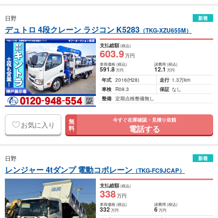
日野
新着
デュトロ 4段クレーン ラジコン K5283
（TKG-XZU655M）
支払総額
(税込)
603
.9
万円
車両価格
(税込)
諸費用
(税込)
591
.8
12
.1
万円
万円
年式
2016
(H28)
走行
1.3万km
車検
R09.3
保証
なし
整備
定期点検整備無し
今すぐ在庫確認・見積り依頼
無
お気に入り
電話する
料
日野
新着
レンジャー 4tダンプ 電動コボレーン
（TKG-FC9JCAP）
支払総額
(税込)
338
万円
車両価格
(税込)
諸費用
(税込)
332
6
万円
万円