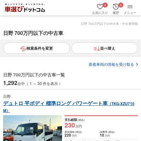
0
0
お気に入り
履歴
メニュー
日野 700万円以下の中古車・中古車情報
日野 700万円以下の中古車
検索条件を変更
並べ替え
新着車両の情報を受け取る
日野 700万円以下の中古車一覧
1,292
台中（ 1 ～ 30 件を表示 ）
日野
デュトロ 平ボディ 標準ロング パワーゲート車
（TKG-XZU710
M）
支払総額
(税込)
230
万円
車両価格
(税込)
諸費用
(税込)
220
10
万円
万円