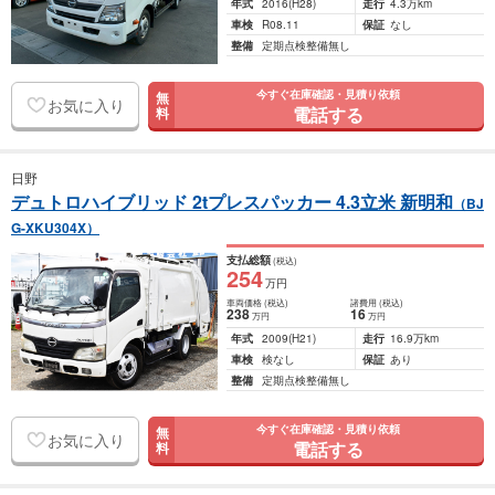
年式
2016
(H28)
走行
4.3万km
車検
R08.11
保証
なし
整備
定期点検整備無し
今すぐ在庫確認・見積り依頼
無
お気に入り
電話する
料
日野
デュトロハイブリッド 2tプレスパッカー 4.3立米 新明和
（BJ
G-XKU304X）
支払総額
(税込)
254
万円
車両価格
(税込)
諸費用
(税込)
238
16
万円
万円
年式
2009
(H21)
走行
16.9万km
車検
検なし
保証
あり
整備
定期点検整備無し
今すぐ在庫確認・見積り依頼
無
お気に入り
電話する
料