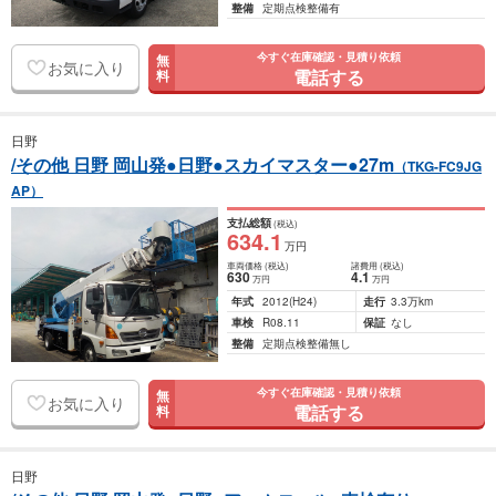
整備
定期点検整備有
今すぐ在庫確認・見積り依頼
無
お気に入り
電話する
料
日野
/その他 日野 岡山発●日野●スカイマスター●27m
（TKG-FC9JG
AP）
支払総額
(税込)
634
.1
万円
車両価格
(税込)
諸費用
(税込)
630
4
.1
万円
万円
年式
2012
(H24)
走行
3.3万km
車検
R08.11
保証
なし
整備
定期点検整備無し
今すぐ在庫確認・見積り依頼
無
お気に入り
電話する
料
日野