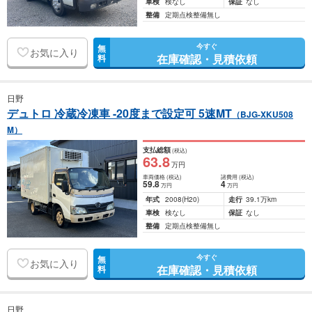
車検
検なし
保証
なし
整備
定期点検整備無し
今すぐ
無
お気に入り
在庫確認・見積依頼
料
日野
デュトロ 冷蔵冷凍車 -20度まで設定可 5速MT
（BJG-XKU508
M）
支払総額
(税込)
63
.8
万円
車両価格
(税込)
諸費用
(税込)
59
.8
4
万円
万円
年式
2008
(H20)
走行
39.1万km
車検
検なし
保証
なし
整備
定期点検整備無し
今すぐ
無
お気に入り
在庫確認・見積依頼
料
日野