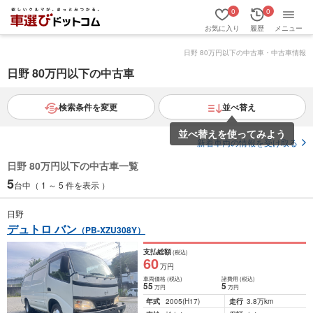
0
0
お気に入り
履歴
メニュー
日野 80万円以下の中古車・中古車情報
日野 80万円以下の中古車
検索条件を変更
並べ替え
並べ替えを使ってみよう
新着車両の情報を受け取る
日野 80万円以下の中古車一覧
5
台中（ 1 ～ 5 件を表示 ）
日野
デュトロ バン
（PB-XZU308Y）
支払総額
(税込)
60
万円
車両価格
(税込)
諸費用
(税込)
55
5
万円
万円
年式
2005
(H17)
走行
3.8万km