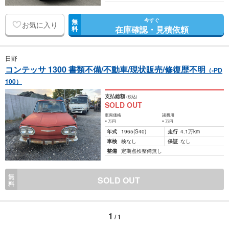
今すぐ
無
お気に入り
在庫確認・見積依頼
料
日野
コンテッサ 1300 書類不備/不動車/現状販売/修復歴不明
（-PD
100）
支払総額
(税込)
SOLD OUT
車両価格
諸費用
-
-
万円
万円
年式
1965
(S40)
走行
4.1万km
車検
検なし
保証
なし
整備
定期点検整備無し
無
SOLD OUT
料
1
/ 1