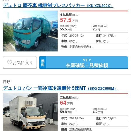
デュトロ 塵芥車 極東制プレスパッカー
（KK-XZU302X）
支払総額
(税込)
57
.5
万円
車両価格
(税込)
諸費用
(税込)
55
.5
2
万円
万円
年式
2000
(H12)
走行
34.1万km
車検
検なし
保証
なし
整備
定期点検整備無し
今すぐ
無
お気に入り
在庫確認・見積依頼
料
日野
デュトロ バン 一部冷蔵冷凍機付 5速MT
（SKG-XZC600M）
支払総額
(税込)
64
万円
車両価格
(税込)
諸費用
(税込)
59
.8
4
.2
万円
万円
年式
2012
(H24)
走行
33.5万km
車検
検なし
保証
なし
整備
定期点検整備無し