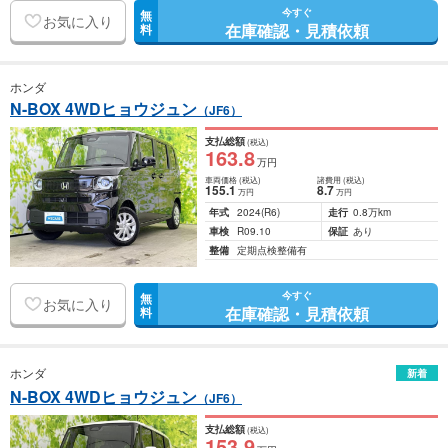
今すぐ
無
お気に入り
在庫確認・見積依頼
料
ホンダ
N-BOX 4WDヒョウジュン
（JF6）
支払総額
(税込)
163
.8
万円
車両価格
(税込)
諸費用
(税込)
155
.1
8
.7
万円
万円
年式
2024
(R6)
走行
0.8万km
車検
R09.10
保証
あり
整備
定期点検整備有
今すぐ
無
お気に入り
在庫確認・見積依頼
料
ホンダ
新着
N-BOX 4WDヒョウジュン
（JF6）
支払総額
(税込)
153
.9