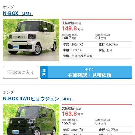
ホンダ
N-BOX
（JF5）
支払総額
(税込)
149
.8
万円
車両価格
(税込)
諸費用
(税込)
140
.7
9
.1
万円
万円
年式
2024
(R6)
走行
0.9万km
車検
R09.12
保証
あり
整備
定期点検整備有
今すぐ
無
お気に入り
在庫確認・見積依頼
料
ホンダ
N-BOX 4WDヒョウジュン
（JF6）
支払総額
(税込)
163
.8
万円
車両価格
(税込)
諸費用
(税込)
155
.1
8
.7
万円
万円
年式
2024
(R6)
走行
0.7万km