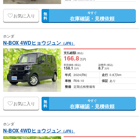
今すぐ
無
お気に入り
在庫確認・見積依頼
料
ホンダ
N-BOX 4WDヒョウジュン
（JF6）
支払総額
(税込)
166
.8
万円
車両価格
(税込)
諸費用
(税込)
158
.1
8
.7
万円
万円
年式
2024
(R6)
走行
0.8万km
車検
R09.10
保証
あり
整備
定期点検整備有
今すぐ
無
お気に入り
在庫確認・見積依頼
料
ホンダ
N-BOX 4WDヒョウジュン
（JF6）