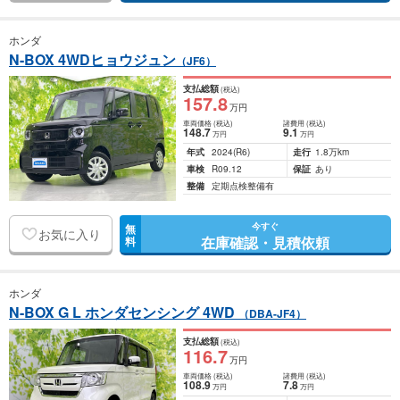
ホンダ
N-BOX 4WDヒョウジュン
（JF6）
支払総額
(税込)
157
.8
万円
車両価格
(税込)
諸費用
(税込)
148
.7
9
.1
万円
万円
年式
2024
(R6)
走行
1.8万km
車検
R09.12
保証
あり
整備
定期点検整備有
今すぐ
無
お気に入り
在庫確認・見積依頼
料
ホンダ
N-BOX G L ホンダセンシング 4WD
（DBA-JF4）
支払総額
(税込)
116
.7
万円
車両価格
(税込)
諸費用
(税込)
108
.9
7
.8
万円
万円