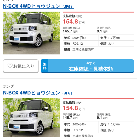
N-BOX 4WDヒョウジュン
（JF6）
支払総額
(税込)
154
.8
万円
車両価格
(税込)
諸費用
(税込)
145
.7
9
.1
万円
万円
年式
2024
(R6)
走行
1.7万km
車検
R09.12
保証
あり
整備
定期点検整備有
今すぐ
無
お気に入り
在庫確認・見積依頼
料
ホンダ
N-BOX 4WDヒョウジュン
（JF6）
支払総額
(税込)
154
.8
万円
車両価格
(税込)
諸費用
(税込)
145
.7
9
.1
万円
万円
年式
2024
(R6)
走行
1.6万km
車検
R09.12
保証
あり
整備
定期点検整備有