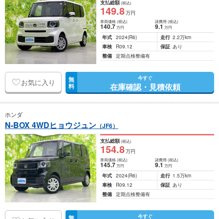
支払総額
(税込)
149
.8
万円
車両価格
(税込)
諸費用
(税込)
140
.7
9
.1
万円
万円
年式
2024
(R6)
走行
2.2万km
車検
R09.12
保証
あり
整備
定期点検整備有
今すぐ
無
お気に入り
在庫確認・見積依頼
料
ホンダ
N-BOX 4WDヒョウジュン
（JF6）
支払総額
(税込)
154
.8
万円
車両価格
(税込)
諸費用
(税込)
145
.7
9
.1
万円
万円
年式
2024
(R6)
走行
1.5万km
車検
R09.12
保証
あり
整備
定期点検整備有
今すぐ
無