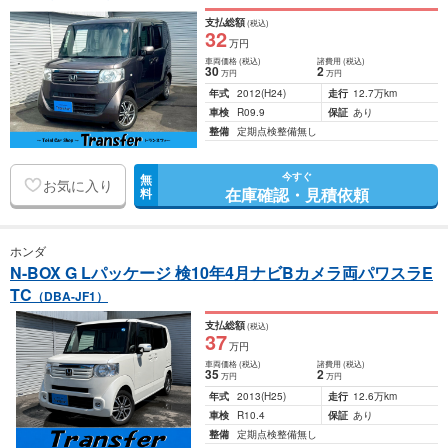
支払総額
(税込)
32
万円
車両価格
(税込)
諸費用
(税込)
30
2
万円
万円
年式
2012
(H24)
走行
12.7万km
車検
R09.9
保証
あり
整備
定期点検整備無し
今すぐ
無
お気に入り
在庫確認・見積依頼
料
ホンダ
N-BOX G Lパッケージ 検10年4月ナビBカメラ両パワスラE
TC
（DBA-JF1）
支払総額
(税込)
37
万円
車両価格
(税込)
諸費用
(税込)
35
2
万円
万円
年式
2013
(H25)
走行
12.6万km
車検
R10.4
保証
あり
整備
定期点検整備無し