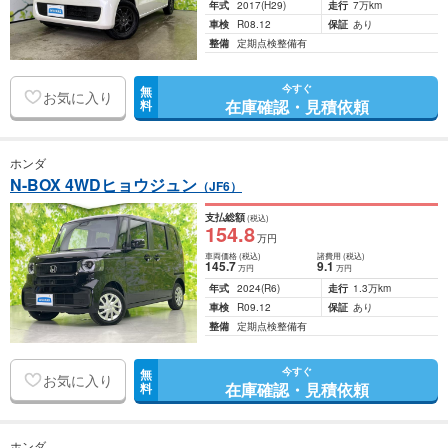
年式
2017
(H29)
走行
7万km
車検
R08.12
保証
あり
整備
定期点検整備有
今すぐ
無
お気に入り
在庫確認・見積依頼
料
ホンダ
N-BOX 4WDヒョウジュン
（JF6）
支払総額
(税込)
154
.8
万円
車両価格
(税込)
諸費用
(税込)
145
.7
9
.1
万円
万円
年式
2024
(R6)
走行
1.3万km
車検
R09.12
保証
あり
整備
定期点検整備有
今すぐ
無
お気に入り
在庫確認・見積依頼
料
ホンダ