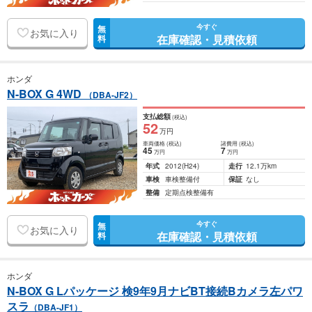
今すぐ
無
お気に入り
在庫確認・見積依頼
料
ホンダ
N-BOX G 4WD
（DBA-JF2）
支払総額
(税込)
52
万円
車両価格
(税込)
諸費用
(税込)
45
7
万円
万円
年式
2012
(H24)
走行
12.1万km
車検
車検整備付
保証
なし
整備
定期点検整備有
今すぐ
無
お気に入り
在庫確認・見積依頼
料
ホンダ
N-BOX G Lパッケージ 検9年9月ナビBT接続Bカメラ左パワ
スラ
（DBA-JF1）