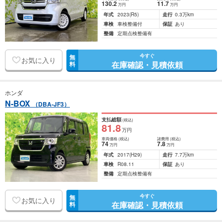
130
.2
11
.7
万円
万円
年式
2023
(R5)
走行
0.3万km
車検
車検整備付
保証
あり
整備
定期点検整備有
今すぐ
無
お気に入り
在庫確認・見積依頼
料
ホンダ
N-BOX
（DBA-JF3）
支払総額
(税込)
81
.8
万円
車両価格
(税込)
諸費用
(税込)
74
7
.8
万円
万円
年式
2017
(H29)
走行
7.7万km
車検
R08.11
保証
あり
整備
定期点検整備有
今すぐ
無
お気に入り
在庫確認・見積依頼
料