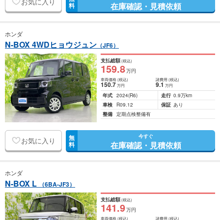
お気に入り
在庫確認・見積依頼
料
ホンダ
N-BOX 4WDヒョウジュン
（JF6）
支払総額
(税込)
159
.8
万円
車両価格
(税込)
諸費用
(税込)
150
.7
9
.1
万円
万円
年式
2024
(R6)
走行
0.9万km
車検
R09.12
保証
あり
整備
定期点検整備有
今すぐ
無
お気に入り
在庫確認・見積依頼
料
ホンダ
N-BOX L
（6BA-JF3）
支払総額
(税込)
141
.9
万円
車両価格
(税込)
諸費用
(税込)