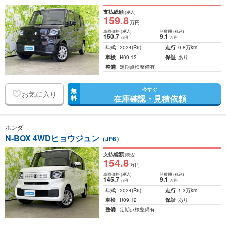
支払総額
(税込)
159
.8
万円
車両価格
(税込)
諸費用
(税込)
150
.7
9
.1
万円
万円
年式
2024
(R6)
走行
0.8万km
車検
R09.12
保証
あり
整備
定期点検整備有
今すぐ
無
お気に入り
在庫確認・見積依頼
料
ホンダ
N-BOX 4WDヒョウジュン
（JF6）
支払総額
(税込)
154
.8
万円
車両価格
(税込)
諸費用
(税込)
145
.7
9
.1
万円
万円
年式
2024
(R6)
走行
1.3万km
車検
R09.12
保証
あり
整備
定期点検整備有