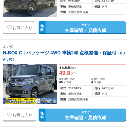
年式
2016
(H28)
走行
14.8万km
車検
車検整備付
保証
あり
整備
定期点検整備有
今すぐ
無
お気に入り
在庫確認・見積依頼
料
ホンダ
N-BOX G Lパッケージ 4WD 車検2年 点検整備・保証付
（DB
A-JF2）
支払総額
(税込)
49
.8
万円
車両価格
(税込)
諸費用
(税込)
45
.7
4
.1
万円
万円
年式
2012
(H24)
走行
14.7万km
車検
車検整備付
保証
あり
整備
定期点検整備有
今すぐ
無
お気に入り
在庫確認・見積依頼
料