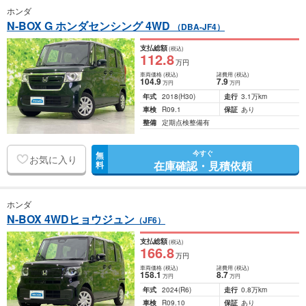
ホンダ
N-BOX G ホンダセンシング 4WD
（DBA-JF4）
支払総額
(税込)
112
.8
万円
車両価格
(税込)
諸費用
(税込)
104
.9
7
.9
万円
万円
年式
2018
(H30)
走行
3.1万km
車検
R09.1
保証
あり
整備
定期点検整備有
今すぐ
無
お気に入り
在庫確認・見積依頼
料
ホンダ
N-BOX 4WDヒョウジュン
（JF6）
支払総額
(税込)
166
.8
万円
車両価格
(税込)
諸費用
(税込)
158
.1
8
.7
万円
万円
年式
2024
(R6)
走行
0.8万km
車検
R09.10
保証
あり