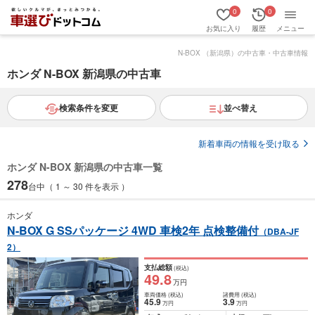
0
0
お気に入り
履歴
メニュー
N-BOX （新潟県）の中古車・中古車情報
ホンダ N-BOX 新潟県の中古車
検索条件を変更
並べ替え
新着車両の情報を受け取る
ホンダ N-BOX 新潟県の中古車一覧
278
台中（ 1 ～ 30 件を表示 ）
ホンダ
N-BOX G SSパッケージ 4WD 車検2年 点検整備付
（DBA-JF
2）
支払総額
(税込)
49
.8
万円
車両価格
(税込)
諸費用
(税込)
45
.9
3
.9
万円
万円