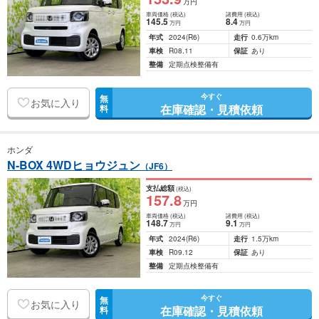
万円
車両価格
(税込)
諸費用
(税込)
145
.5
8
.4
万円
万円
年式
2024
(R6)
走行
0.6万km
車検
R08.11
保証
あり
整備
定期点検整備有
今すぐ
無
お気に入り
在庫確認・見積依頼
料
ホンダ
N-BOX 4WDヒョウジュン
（JF6）
支払総額
(税込)
157
.8
万円
車両価格
(税込)
諸費用
(税込)
148
.7
9
.1
万円
万円
年式
2024
(R6)
走行
1.5万km
車検
R09.12
保証
あり
整備
定期点検整備有
今すぐ
無
お気に入り
在庫確認・見積依頼
料