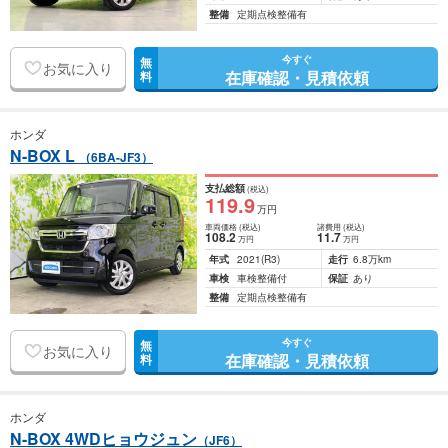
整備
定期点検整備有
今すぐ
無
お気に入り
在庫確認・見積依頼
料
ホンダ
N-BOX L
（6BA-JF3）
支払総額
(税込)
119
.9
万円
車両価格
(税込)
諸費用
(税込)
108
.2
11
.7
万円
万円
年式
2021
(R3)
走行
6.8万km
車検
車検整備付
保証
あり
整備
定期点検整備有
今すぐ
無
お気に入り
在庫確認・見積依頼
料
ホンダ
N-BOX 4WDヒョウジュン
（JF6）