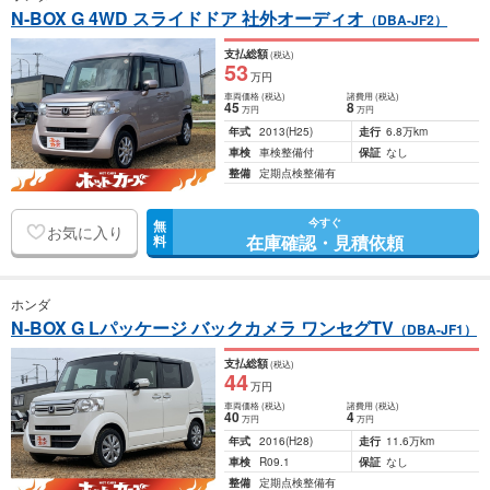
N-BOX G 4WD スライドドア 社外オーディオ
（DBA-JF2）
支払総額
(税込)
53
万円
車両価格
(税込)
諸費用
(税込)
45
8
万円
万円
年式
2013
(H25)
走行
6.8万km
車検
車検整備付
保証
なし
整備
定期点検整備有
今すぐ
無
お気に入り
在庫確認・見積依頼
料
ホンダ
N-BOX G Lパッケージ バックカメラ ワンセグTV
（DBA-JF1）
支払総額
(税込)
44
万円
車両価格
(税込)
諸費用
(税込)
40
4
万円
万円
年式
2016
(H28)
走行
11.6万km
車検
R09.1
保証
なし
整備
定期点検整備有