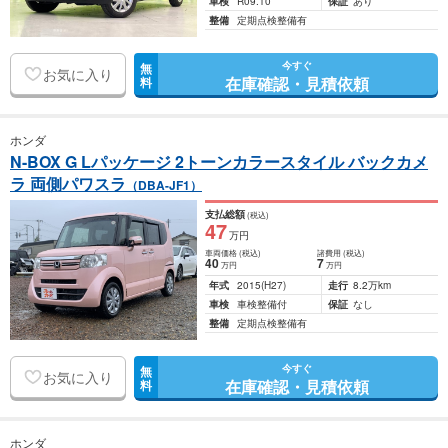
車検
R09.10
保証
あり
整備
定期点検整備有
今すぐ
無
お気に入り
在庫確認・見積依頼
料
ホンダ
N-BOX G Lパッケージ 2トーンカラースタイル バックカメ
ラ 両側パワスラ
（DBA-JF1）
支払総額
(税込)
47
万円
車両価格
(税込)
諸費用
(税込)
40
7
万円
万円
年式
2015
(H27)
走行
8.2万km
車検
車検整備付
保証
なし
整備
定期点検整備有
今すぐ
無
お気に入り
在庫確認・見積依頼
料
ホンダ