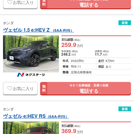
無
お気に入り
電話する
料
ホンダ
新着
ヴェゼル 1.5 e:HEV Z
（6AA-RV6）
支払総額
(税込)
259
.9
万円
車両価格
(税込)
諸費用
(税込)
248
.2
11
.7
万円
万円
年式
2022
(R4)
走行
6万km
車検
R09.11
保証
あり
整備
定期点検整備有
今すぐ在庫確認・見積り依頼
無
お気に入り
電話する
料
ホンダ
新着
ヴェゼル e:HEV RS
（6AA-RV5）
支払総額
(税込)
369
.9
万円