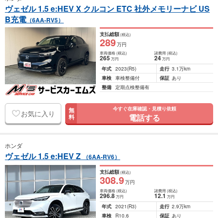
ヴェゼル 1.5 e:HEV X クルコン ETC 社外メモリーナビ US
B充電
（6AA-RV5）
支払総額
(税込)
289
万円
車両価格
(税込)
諸費用
(税込)
265
24
万円
万円
年式
2023
(R5)
走行
3.1万km
車検
車検整備付
保証
あり
整備
定期点検整備有
今すぐ在庫確認・見積り依頼
無
お気に入り
電話する
料
ホンダ
ヴェゼル 1.5 e:HEV Z
（6AA-RV6）
支払総額
(税込)
308
.9
万円
車両価格
(税込)
諸費用
(税込)
296
.8
12
.1
万円
万円
年式
2021
(R3)
走行
2.9万km
車検
R10.6
保証
あり