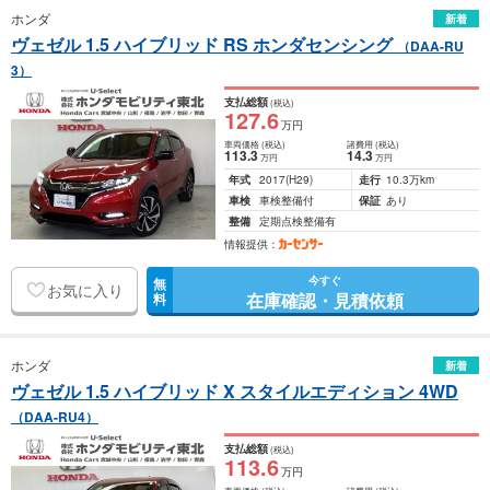
ホンダ
新着
ヴェゼル 1.5 ハイブリッド RS ホンダセンシング
（DAA-RU
3）
支払総額
(税込)
127
.6
万円
車両価格
(税込)
諸費用
(税込)
113
.3
14
.3
万円
万円
年式
2017
(H29)
走行
10.3万km
車検
車検整備付
保証
あり
整備
定期点検整備有
情報提供：
今すぐ
無
お気に入り
在庫確認・見積依頼
料
ホンダ
新着
ヴェゼル 1.5 ハイブリッド X スタイルエディション 4WD
（DAA-RU4）
支払総額
(税込)
113
.6
万円