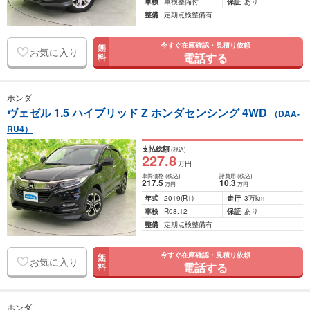
車検
車検整備付
保証
あり
整備
定期点検整備有
今すぐ在庫確認・見積り依頼
無
お気に入り
電話する
料
ホンダ
ヴェゼル 1.5 ハイブリッド Z ホンダセンシング 4WD
（DAA-
RU4）
支払総額
(税込)
227
.8
万円
車両価格
(税込)
諸費用
(税込)
217
.5
10
.3
万円
万円
年式
2019
(R1)
走行
3万km
車検
R08.12
保証
あり
整備
定期点検整備有
今すぐ在庫確認・見積り依頼
無
お気に入り
電話する
料
ホンダ