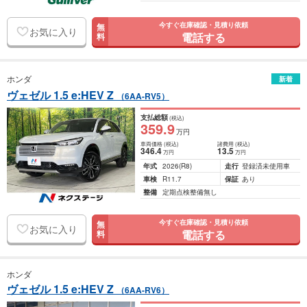
今すぐ在庫確認・見積り依頼
無
お気に入り
電話する
料
ホンダ
新着
ヴェゼル 1.5 e:HEV Z
（6AA-RV5）
支払総額
(税込)
359
.9
万円
車両価格
(税込)
諸費用
(税込)
346
.4
13
.5
万円
万円
年式
2026
(R8)
走行
登録済未使用車
車検
R11.7
保証
あり
整備
定期点検整備無し
今すぐ在庫確認・見積り依頼
無
お気に入り
電話する
料
ホンダ
ヴェゼル 1.5 e:HEV Z
（6AA-RV6）