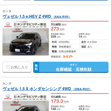
ホンダ
ヴェゼル 1.5 e:HEV Z 4WD
（6AA-RV6）
支払総額
(税込)
273
万円
車両価格
(税込)
諸費用
(税込)
259
14
万円
万円
年式
2022
(R4)
走行
6.3万km
車検
車検整備付
保証
あり
整備
定期点検整備有
情報提供：
今すぐ
無
お気に入り
在庫確認・見積依頼
料
ホンダ
ヴェゼル 1.5 X ホンダセンシング 4WD
（DBA-RU2）
支払総額
(税込)
173
.3
万円
車両価格
(税込)
諸費用
(税込)
158
15
.3
万円
万円