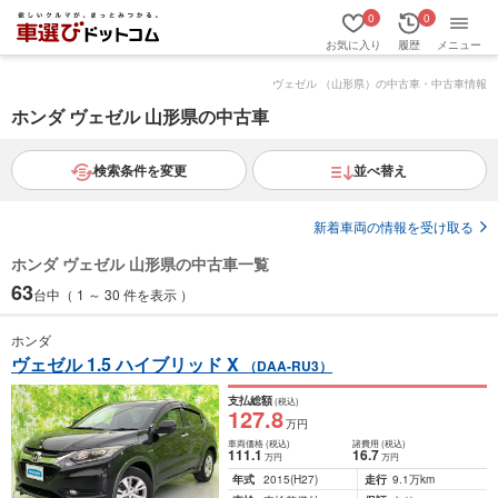
0
0
お気に入り
履歴
メニュー
ヴェゼル （山形県）の中古車・中古車情報
ホンダ ヴェゼル 山形県の中古車
検索条件を変更
並べ替え
新着車両の情報を受け取る
ホンダ ヴェゼル 山形県の中古車一覧
63
台中（ 1 ～ 30 件を表示 ）
ホンダ
ヴェゼル 1.5 ハイブリッド X
（DAA-RU3）
支払総額
(税込)
127
.8
万円
車両価格
(税込)
諸費用
(税込)
111
.1
16
.7
万円
万円
年式
2015
(H27)
走行
9.1万km