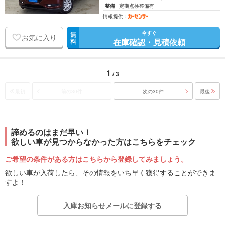
整備
定期点検整備有
情報提供：
今すぐ
無
お気に入り
在庫確認・見積依頼
料
1
/ 3
最初
前の30件
次の30件
最後
諦めるのはまだ早い！
欲しい車が見つからなかった方はこちらをチェック
ご希望の条件がある方はこちらから登録してみましょう。
欲しい車が入荷したら、その情報をいち早く獲得することができま
すよ！
入庫お知らせメールに登録する