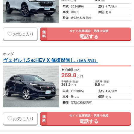
万円
万円
年式
2024
(R6)
走行
4.7万km
車検
R09.2
保証
あり
整備
定期点検整備有
今すぐ在庫確認・見積り依頼
無
お気に入り
電話する
料
ホンダ
ヴェゼル 1.5 e:HEV X 修復歴無し
（6AA-RV5）
支払総額
(税込)
269
.8
万円
車両価格
(税込)
諸費用
(税込)
263
.2
6
.6
万円
万円
年式
2023
(R5)
走行
4.4万km
車検
R10.2
保証
あり
整備
定期点検整備有
今すぐ在庫確認・見積り依頼
無
お気に入り
電話する
料