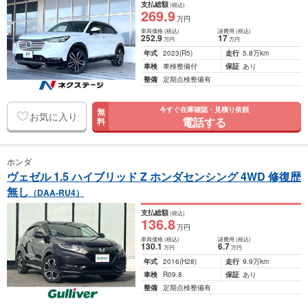
支払総額
(税込)
269
.9
万円
車両価格
(税込)
諸費用
(税込)
252
.9
17
万円
万円
年式
2023
(R5)
走行
5.8万km
車検
車検整備付
保証
あり
整備
定期点検整備有
今すぐ在庫確認・見積り依頼
無
お気に入り
電話する
料
ホンダ
ヴェゼル 1.5 ハイブリッド Z ホンダセンシング 4WD 修復歴
無し
（DAA-RU4）
支払総額
(税込)
136
.8
万円
車両価格
(税込)
諸費用
(税込)
130
.1
6
.7
万円
万円
年式
2016
(H28)
走行
9.9万km
車検
R09.8
保証
あり
整備
定期点検整備有