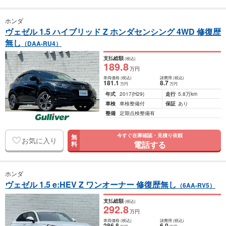
ホンダ
ヴェゼル 1.5 ハイブリッド Z ホンダセンシング 4WD 修復歴
無し
（DAA-RU4）
支払総額
(税込)
189
.8
万円
車両価格
(税込)
諸費用
(税込)
181
.1
8
.7
万円
万円
年式
2017
(H29)
走行
5.8万km
車検
車検整備付
保証
あり
整備
定期点検整備有
今すぐ在庫確認・見積り依頼
無
お気に入り
電話する
料
ホンダ
ヴェゼル 1.5 e:HEV Z ワンオーナー 修復歴無し
（6AA-RV5）
支払総額
(税込)
292
.8
万円
車両価格
(税込)
諸費用
(税込)
286
.8
6
.0