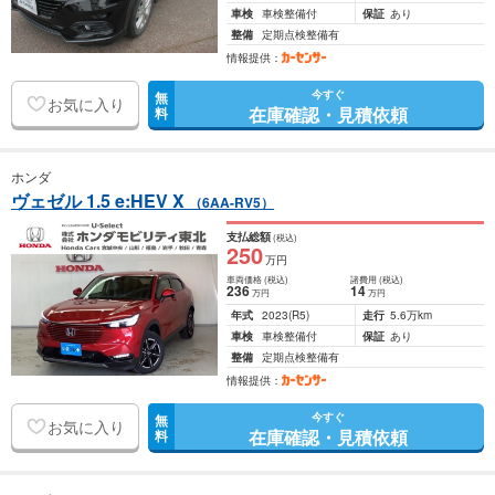
車検
車検整備付
保証
あり
整備
定期点検整備有
情報提供：
今すぐ
無
お気に入り
在庫確認・見積依頼
料
ホンダ
ヴェゼル 1.5 e:HEV X
（6AA-RV5）
支払総額
(税込)
250
万円
車両価格
(税込)
諸費用
(税込)
236
14
万円
万円
年式
2023
(R5)
走行
5.6万km
車検
車検整備付
保証
あり
整備
定期点検整備有
情報提供：
今すぐ
無
お気に入り
在庫確認・見積依頼
料