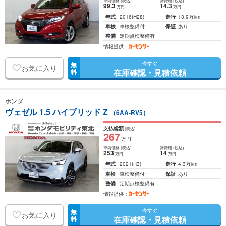
車両価格
(税込)
諸費用
(税込)
99
.3
14
.3
万円
万円
年式
2016
(H28)
走行
13.9万km
車検
車検整備付
保証
あり
整備
定期点検整備有
情報提供：
今すぐ
無
お気に入り
在庫確認・見積依頼
料
ホンダ
ヴェゼル 1.5 ハイブリッド Z
（6AA-RV5）
支払総額
(税込)
267
万円
車両価格
(税込)
諸費用
(税込)
253
14
万円
万円
年式
2021
(R3)
走行
4.3万km
車検
車検整備付
保証
あり
整備
定期点検整備有
情報提供：
今すぐ
無
お気に入り
在庫確認・見積依頼
料