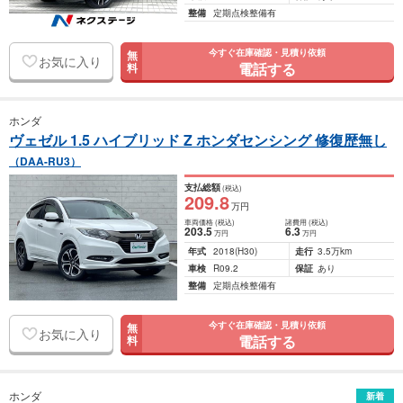
整備
定期点検整備有
今すぐ在庫確認・見積り依頼
無
お気に入り
電話する
料
ホンダ
ヴェゼル 1.5 ハイブリッド Z ホンダセンシング 修復歴無し
（DAA-RU3）
支払総額
(税込)
209
.8
万円
車両価格
(税込)
諸費用
(税込)
203
.5
6
.3
万円
万円
年式
2018
(H30)
走行
3.5万km
車検
R09.2
保証
あり
整備
定期点検整備有
今すぐ在庫確認・見積り依頼
無
お気に入り
電話する
料
ホンダ
新着