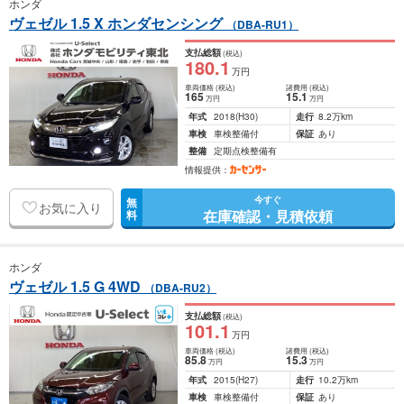
ホンダ
ヴェゼル 1.5 X ホンダセンシング
（DBA-RU1）
支払総額
(税込)
180
.1
万円
車両価格
(税込)
諸費用
(税込)
165
15
.1
万円
万円
年式
2018
(H30)
走行
8.2万km
車検
車検整備付
保証
あり
整備
定期点検整備有
情報提供：
今すぐ
無
お気に入り
在庫確認・見積依頼
料
ホンダ
ヴェゼル 1.5 G 4WD
（DBA-RU2）
支払総額
(税込)
101
.1
万円
車両価格
(税込)
諸費用
(税込)
85
.8
15
.3
万円
万円
年式
2015
(H27)
走行
10.2万km
車検
車検整備付
保証
あり