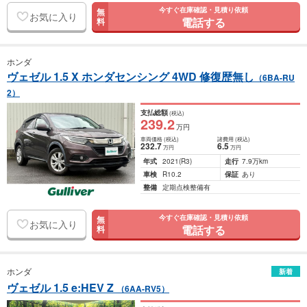
今すぐ在庫確認・見積り依頼
無
お気に入り
電話する
料
ホンダ
ヴェゼル 1.5 X ホンダセンシング 4WD 修復歴無し
（6BA-RU
2）
支払総額
(税込)
239
.2
万円
車両価格
(税込)
諸費用
(税込)
232
.7
6
.5
万円
万円
年式
2021
(R3)
走行
7.9万km
車検
R10.2
保証
あり
整備
定期点検整備有
今すぐ在庫確認・見積り依頼
無
お気に入り
電話する
料
ホンダ
新着
ヴェゼル 1.5 e:HEV Z
（6AA-RV5）