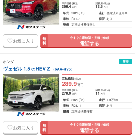
車両価格
(税込)
諸費用
(税込)
356
.4
13
.5
万円
万円
年式
2026
(R8)
走行
登録済未使用車
車検
R11.7
保証
あり
整備
定期点検整備無し
今すぐ在庫確認・見積り依頼
無
お気に入り
電話する
料
ホンダ
新着
ヴェゼル 1.5 e:HEV Z
（6AA-RV5）
支払総額
(税込)
289
.9
万円
車両価格
(税込)
諸費用
(税込)
278
.9
11
万円
万円
年式
2023
(R5)
走行
1.9万km
車検
R08.11
保証
あり
整備
定期点検整備有
今すぐ在庫確認・見積り依頼
無
お気に入り
電話する
料