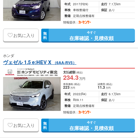
年式
2017
(H29)
走行
7.1万km
車検
車検整備付
保証
あり
整備
定期点検整備有
情報提供：
今すぐ
無
お気に入り
在庫確認・見積依頼
料
ホンダ
ヴェゼル 1.5 e:HEV X
（6AA-RV5）
支払総額
(税込)
234
.3
万円
車両価格
(税込)
諸費用
(税込)
223
11
.3
万円
万円
年式
2022
(R4)
走行
6.1万km
車検
R09.11
保証
あり
整備
定期点検整備有
情報提供：
今すぐ
無
お気に入り
在庫確認・見積依頼
料