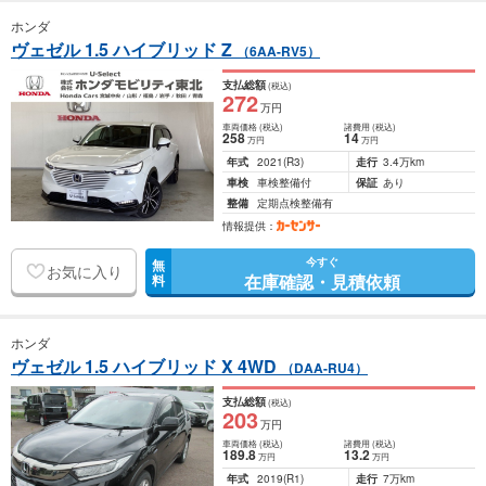
ホンダ
ヴェゼル 1.5 ハイブリッド Z
（6AA-RV5）
支払総額
(税込)
272
万円
車両価格
(税込)
諸費用
(税込)
258
14
万円
万円
年式
2021
(R3)
走行
3.4万km
車検
車検整備付
保証
あり
整備
定期点検整備有
情報提供：
今すぐ
無
お気に入り
在庫確認・見積依頼
料
ホンダ
ヴェゼル 1.5 ハイブリッド X 4WD
（DAA-RU4）
支払総額
(税込)
203
万円
車両価格
(税込)
諸費用
(税込)
189
.8
13
.2
万円
万円
年式
2019
(R1)
走行
7万km