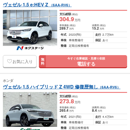
ヴェゼル 1.5 e:HEV Z
（6AA-RV6）
支払総額
(税込)
304
.9
万円
車両価格
(税込)
諸費用
(税込)
289
.7
15
.2
万円
万円
年式
2023
(R5)
走行
2.7万km
車検
車検整備付
保証
あり
整備
定期点検整備有
今すぐ在庫確認・見積り依頼
無
お気に入り
電話する
料
ホンダ
ヴェゼル 1.5 ハイブリッド Z 4WD 修復歴無し
（6AA-RV6）
支払総額
(税込)
273
.8
万円
車両価格
(税込)
諸費用
(税込)
265
.4
8
.4
万円
万円
年式
2021
(R3)
走行
4.4万km
車検
車検整備付
保証
あり
整備
定期点検整備有