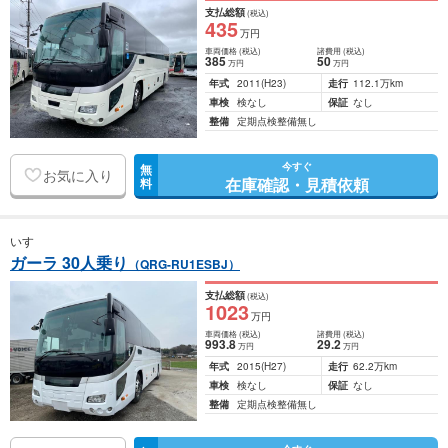
支払総額
(税込)
435
万円
車両価格
(税込)
諸費用
(税込)
385
50
万円
万円
年式
2011
(H23)
走行
112.1万km
車検
検なし
保証
なし
整備
定期点検整備無し
今すぐ
無
お気に入り
在庫確認・見積依頼
料
いすゞ
ガーラ 30人乗り
（QRG-RU1ESBJ）
支払総額
(税込)
1023
万円
車両価格
(税込)
諸費用
(税込)
993
.8
29
.2
万円
万円
年式
2015
(H27)
走行
62.2万km
車検
検なし
保証
なし
整備
定期点検整備無し