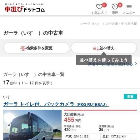
0
0
お気に入り
履歴
メニュー
ガーラ（いすゞ）の中古車・中古車情報
ガーラ（いすゞ）の中古車
検索条件を変更
並べ替え
新着車両の情報を受け取る
ガーラ（いすゞ）の中古車一覧
17
台中（ 1 ～ 17 件を表示 ）
いすゞ
新着
ガーラ トイレ付、バックカメラ
（PKG-RU1ESAJ）
支払総額
(税込)
455
万円
車両価格
(税込)
諸費用
(税込)
420
35
万円
万円
年式
2010
(H22)
走行
137.8万km