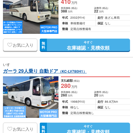
410
万円
車両価格
(税込)
諸費用
(税込)
388
22
万円
万円
年式
2002
(H14)
走行
改ざん車両
車検
車検整備付
保証
なし
整備
定期点検整備有
今すぐ
無
お気に入り
在庫確認・見積依頼
料
いすゞ
ガーラ 29人乗り 自動ドア
（KC-LV780H1）
支払総額
(税込)
280
万円
車両価格
(税込)
諸費用
(税込)
260
20
万円
万円
年式
1998
(H10)
走行
86.8万km
車検
検なし
保証
なし
整備
定期点検整備無し
今すぐ
無
お気に入り
在庫確認・見積依頼
料