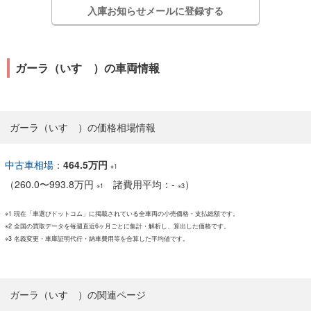
入庫お知らせメールに登録する
ガーラ（いすゞ）の車両情報
ガーラ（いすゞ）の価格相場情報
中古車相場
：
464.5万円
※1
（
260.0
〜
993.8万円
諸費用平均：-
）
※1
※3
※1 現在「車選びドットコム」に掲載されている全車両の小売価格・支払総額です。
※2 全国の買取データを毎週直近6ヶ月ごとに集計・解析し、算出した価格です。
※3 名義変更・車庫証明代行・納車費用等を合算した平均値です。
ガーラ（いすゞ）の関連ページ