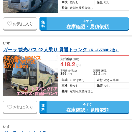
車検
検なし
保証
なし
整備
定期点検整備無し
今すぐ
無
お気に入り
在庫確認・見積依頼
料
いすゞ
ガーラ 観光バス 42人乗り 貫通トランク
（KL-LV780H2改）
支払総額
(税込)
418
.2
万円
車両価格
(税込)
諸費用
(税込)
396
22
.2
万円
万円
年式
2001
(H13)
走行
改ざん車両
車検
検なし
保証
なし
整備
定期点検整備無し
今すぐ
無
お気に入り
在庫確認・見積依頼
料
いすゞ