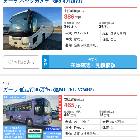
ガーラ バックカメラ
（QPG-RU1ESBJ）
支払総額
(税込)
386
万円
車両価格
(税込)
諸費用
(税込)
356
.3
29
.7
万円
万円
年式
2012
(H24)
走行
改ざん車両
車検
検なし
保証
なし
整備
定期点検整備無し
今すぐ
無
お気に入り
在庫確認・見積依頼
料
いすゞ
ガーラ 低走行36万㌔ 5速MT
（KL-LV780H2）
支払総額
(税込)
465
万円
車両価格
(税込)
諸費用
(税込)
450
15
万円
万円
年式
2000
(H12)
走行
36.4万km
車検
R08.10
保証
なし
整備
定期点検整備無し