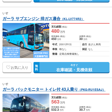
いすゞ
ガーラ サブエンジン 排ガス適合
（KL-LV774R2）
支払総額
(税込)
480
万円
車両価格
(税込)
諸費用
(税込)
450
30
万円
万円
年式
2001
(H13)
走行
改ざん車両
車検
検なし
保証
なし
整備
定期点検整備無し
今すぐ
無
お気に入り
在庫確認・見積依頼
料
いすゞ
ガーラ バックモニター トイレ付 43人乗り
（PKG-RU1ESAJ）
支払総額
(税込)
563
万円
車両価格
(税込)
諸費用
(税込)
532
.3
30
.7
万円
万円