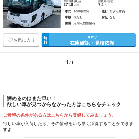
車両価格
(税込)
諸費用
(税込)
371
.8
7
.2
万円
万円
年式
2008
(H20)
走行
改ざん車両
車検
検なし
保証
なし
整備
定期点検整備有
今すぐ
無
お気に入り
在庫確認・見積依頼
料
1
/ 1
諦めるのはまだ早い！
欲しい車が見つからなかった方はこちらをチェック
ご希望の条件がある方はこちらから登録してみましょう。
欲しい車が入荷したら、その情報をいち早く獲得することができま
すよ！