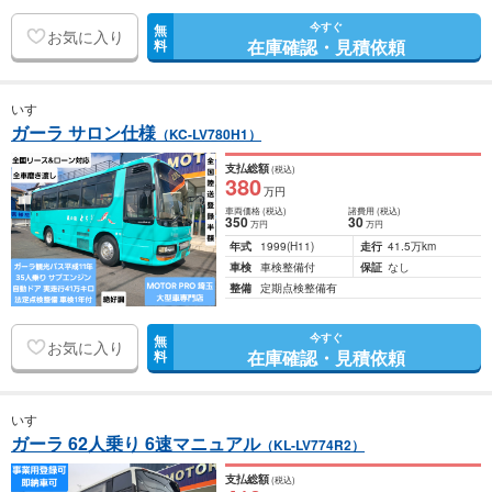
今すぐ
無
お気に入り
在庫確認・見積依頼
料
いすゞ
ガーラ サロン仕様
（KC-LV780H1）
支払総額
(税込)
380
万円
車両価格
(税込)
諸費用
(税込)
350
30
万円
万円
年式
1999
(H11)
走行
41.5万km
車検
車検整備付
保証
なし
整備
定期点検整備有
今すぐ
無
お気に入り
在庫確認・見積依頼
料
いすゞ
ガーラ 62人乗り 6速マニュアル
（KL-LV774R2）
支払総額
(税込)