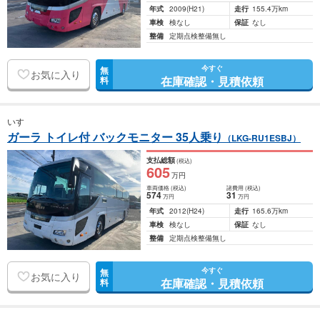
年式
2009
(H21)
走行
155.4万km
車検
検なし
保証
なし
整備
定期点検整備無し
今すぐ
無
お気に入り
在庫確認・見積依頼
料
いすゞ
ガーラ トイレ付 バックモニター 35人乗り
（LKG-RU1ESBJ）
支払総額
(税込)
605
万円
車両価格
(税込)
諸費用
(税込)
574
31
万円
万円
年式
2012
(H24)
走行
165.6万km
車検
検なし
保証
なし
整備
定期点検整備無し
今すぐ
無
お気に入り
在庫確認・見積依頼
料