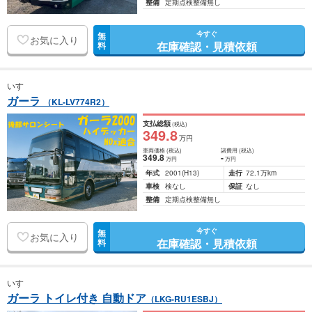
整備
定期点検整備無し
今すぐ
無
お気に入り
在庫確認・見積依頼
料
いすゞ
ガーラ
（KL-LV774R2）
支払総額
(税込)
349
.8
万円
車両価格
(税込)
諸費用
(税込)
349
.8
-
万円
万円
年式
2001
(H13)
走行
72.1万km
車検
検なし
保証
なし
整備
定期点検整備無し
今すぐ
無
お気に入り
在庫確認・見積依頼
料
いすゞ
ガーラ トイレ付き 自動ドア
（LKG-RU1ESBJ）