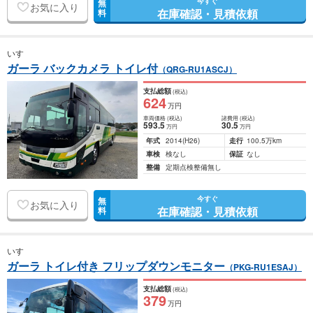
今すぐ
無
お気に入り
在庫確認・見積依頼
料
いすゞ
ガーラ バックカメラ トイレ付
（QRG-RU1ASCJ）
支払総額
(税込)
624
万円
車両価格
(税込)
諸費用
(税込)
593
.5
30
.5
万円
万円
年式
2014
(H26)
走行
100.5万km
車検
検なし
保証
なし
整備
定期点検整備無し
今すぐ
無
お気に入り
在庫確認・見積依頼
料
いすゞ
ガーラ トイレ付き フリップダウンモニター
（PKG-RU1ESAJ）
支払総額
(税込)
379
万円