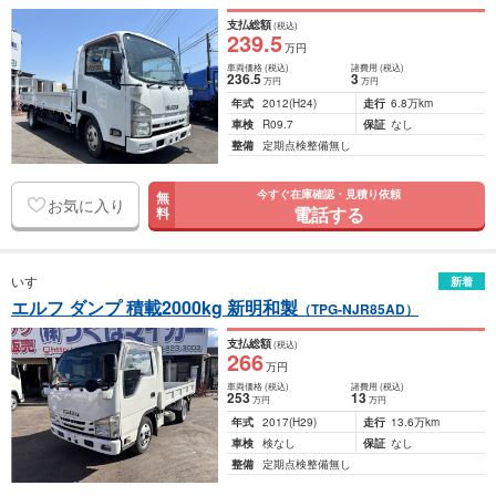
支払総額
(税込)
239
.5
万円
車両価格
(税込)
諸費用
(税込)
236
.5
3
万円
万円
年式
2012
(H24)
走行
6.8万km
車検
R09.7
保証
なし
整備
定期点検整備無し
今すぐ在庫確認・見積り依頼
無
お気に入り
電話する
料
いすゞ
新着
エルフ ダンプ 積載2000kg 新明和製
（TPG-NJR85AD）
支払総額
(税込)
266
万円
車両価格
(税込)
諸費用
(税込)
253
13
万円
万円
年式
2017
(H29)
走行
13.6万km
車検
検なし
保証
なし
整備
定期点検整備無し