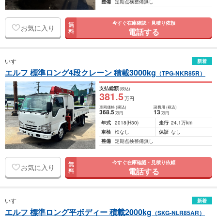
整備
定期点検整備無し
今すぐ在庫確認・見積り依頼
無
お気に入り
電話する
料
いすゞ
新着
エルフ 標準ロング4段クレーン 積載3000kg
（TPG-NKR85R）
支払総額
(税込)
381
.5
万円
車両価格
(税込)
諸費用
(税込)
368
.5
13
万円
万円
年式
2018
(H30)
走行
24.1万km
車検
検なし
保証
なし
整備
定期点検整備無し
今すぐ在庫確認・見積り依頼
無
お気に入り
電話する
料
いすゞ
新着
エルフ 標準ロング平ボディー 積載2000kg
（SKG-NLR85AR）