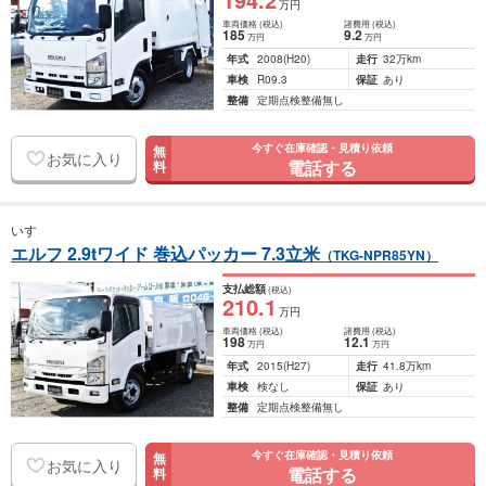
万円
車両価格
(税込)
諸費用
(税込)
185
9
.2
万円
万円
年式
2008
(H20)
走行
32万km
車検
R09.3
保証
あり
整備
定期点検整備無し
今すぐ在庫確認・見積り依頼
無
お気に入り
電話する
料
いすゞ
エルフ 2.9tワイド 巻込パッカー 7.3立米
（TKG-NPR85YN）
支払総額
(税込)
210
.1
万円
車両価格
(税込)
諸費用
(税込)
198
12
.1
万円
万円
年式
2015
(H27)
走行
41.8万km
車検
検なし
保証
あり
整備
定期点検整備無し
今すぐ在庫確認・見積り依頼
無
お気に入り
電話する
料