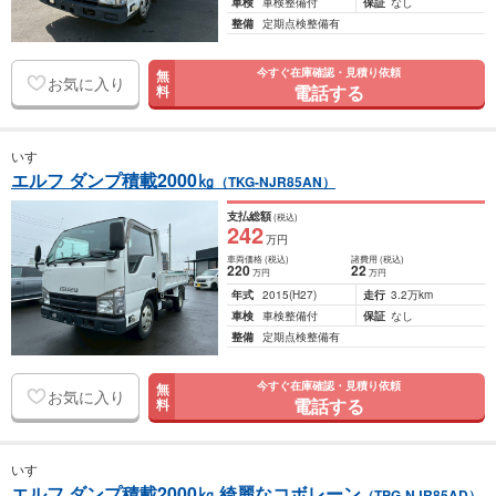
車検
車検整備付
保証
なし
整備
定期点検整備有
今すぐ在庫確認・見積り依頼
無
お気に入り
電話する
料
いすゞ
エルフ ダンプ積載2000㎏
（TKG-NJR85AN）
支払総額
(税込)
242
万円
車両価格
(税込)
諸費用
(税込)
220
22
万円
万円
年式
2015
(H27)
走行
3.2万km
車検
車検整備付
保証
なし
整備
定期点検整備有
今すぐ在庫確認・見積り依頼
無
お気に入り
電話する
料
いすゞ
エルフ ダンプ積載2000㎏ 綺麗なコボレーン
（TPG-NJR85AD）