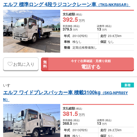
エルフ 標準ロング 4段ラジコンクレーン車
（TKG-NKR85AR）
支払総額
(税込)
392
.5
万円
車両価格
(税込)
諸費用
(税込)
379
.5
13
万円
万円
年式
2013
(H25)
走行
23.6万km
車検
検なし
保証
なし
整備
定期点検整備無し
今すぐ在庫確認・見積り依頼
無
お気に入り
電話する
料
いすゞ
新着
エルフ ワイドプレスパッカー車 積載3100kg
（SKG-NPR85Y
N）
支払総額
(税込)
381
.5
万円
車両価格
(税込)
諸費用
(税込)
368
.5
13
万円
万円
年式
2013
(H25)
走行
26.2万km
車検
検なし
保証
なし