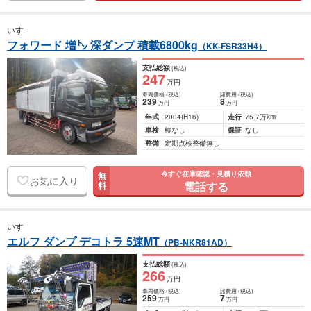
いすゞ
フォワード 増㌧ 深ダンプ 積載6800kg
（KK-FSR33H4）
支払総額
(税込)
247
万円
車両価格
(税込)
諸費用
(税込)
239
8
万円
万円
年式
2004
(H16)
走行
75.7万km
車検
検なし
保証
なし
整備
定期点検整備無し
今すぐ在庫確認・見積り依頼
無
お気に入り
電話する
料
いすゞ
エルフ ダンプ デコトラ 5速MT
（PB-NKR81AD）
支払総額
(税込)
266
万円
車両価格
(税込)
諸費用
(税込)
259
7
万円
万円