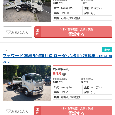
350
-
万円
万円
年式
2013
(H25)
走行
13.3万km
車検
R08.10
保証
あり
整備
定期点検整備無し
今すぐ在庫確認・見積り依頼
無
お気に入り
電話する
料
いすゞ
新着
フォワード 車検R9年6月迄 ローダウン対応 積載車
（TKG-FRR
90T2）
支払総額
(税込)
698
万円
車両価格
(税込)
諸費用
(税込)
689
9
万円
万円
年式
2013
(H25)
走行
54.1万km
車検
R09.6
保証
なし
整備
定期点検整備無し
今すぐ在庫確認・見積り依頼
無
お気に入り
電話する
料