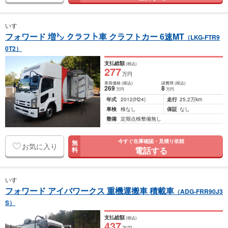
いすゞ
フォワード 増㌧ クラフト車 クラフトカー 6速MT
（LKG-FTR9
0T2）
支払総額
(税込)
277
万円
車両価格
(税込)
諸費用
(税込)
269
8
万円
万円
年式
2012
(H24)
走行
25.2万km
車検
検なし
保証
なし
整備
定期点検整備無し
今すぐ在庫確認・見積り依頼
無
お気に入り
電話する
料
いすゞ
フォワード アイバワークス 重機運搬車 積載車
（ADG-FRR90J3
S）
支払総額
(税込)
437