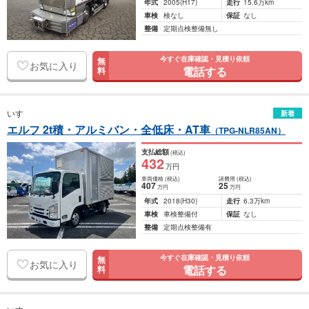
年式
2005
(H17)
走行
15.6万km
車検
検なし
保証
なし
整備
定期点検整備無し
今すぐ在庫確認・見積り依頼
無
お気に入り
電話する
料
いすゞ
新着
エルフ 2t積・アルミバン・全低床・AT車
（TPG-NLR85AN）
支払総額
(税込)
432
万円
車両価格
(税込)
諸費用
(税込)
407
25
万円
万円
年式
2018
(H30)
走行
6.3万km
車検
車検整備付
保証
なし
整備
定期点検整備有
今すぐ在庫確認・見積り依頼
無
お気に入り
電話する
料