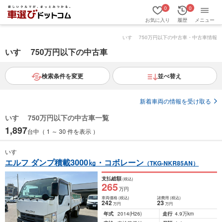
0
0
お気に入り
履歴
メニュー
いすゞ 750万円以下の中古車・中古車情報
いすゞ 750万円以下の中古車
検索条件を変更
並べ替え
新着車両の情報を受け取る
いすゞ 750万円以下の中古車一覧
1,897
台中（ 1 ～ 30 件を表示 ）
いすゞ
エルフ ダンプ積載3000㎏・コボレーン
（TKG-NKR85AN）
支払総額
(税込)
265
万円
車両価格
(税込)
諸費用
(税込)
242
23
万円
万円
年式
2014
(H26)
走行
4.9万km