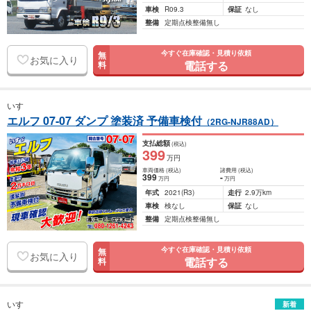
車検
R09.3
保証
なし
整備
定期点検整備無し
今すぐ在庫確認・見積り依頼
無
お気に入り
電話する
料
いすゞ
エルフ 07-07 ダンプ 塗装済 予備車検付
（2RG-NJR88AD）
支払総額
(税込)
399
万円
車両価格
(税込)
諸費用
(税込)
399
-
万円
万円
年式
2021
(R3)
走行
2.9万km
車検
検なし
保証
なし
整備
定期点検整備無し
今すぐ在庫確認・見積り依頼
無
お気に入り
電話する
料
いすゞ
新着