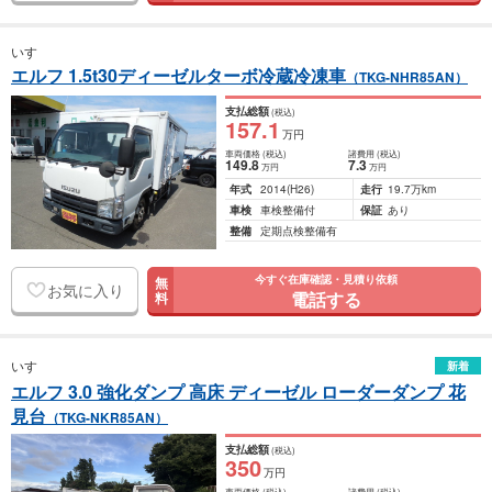
いすゞ
エルフ 1.5t30ディーゼルターボ冷蔵冷凍車
（TKG-NHR85AN）
支払総額
(税込)
157
.1
万円
車両価格
(税込)
諸費用
(税込)
149
.8
7
.3
万円
万円
年式
2014
(H26)
走行
19.7万km
車検
車検整備付
保証
あり
整備
定期点検整備有
今すぐ在庫確認・見積り依頼
無
お気に入り
電話する
料
いすゞ
新着
エルフ 3.0 強化ダンプ 高床 ディーゼル ローダーダンプ 花
見台
（TKG-NKR85AN）
支払総額
(税込)
350
万円
車両価格
(税込)
諸費用
(税込)