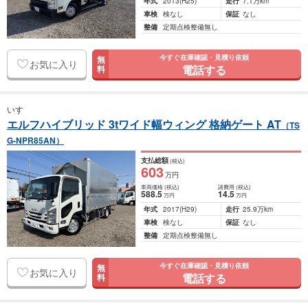
年式
2013
(H25)
走行
7.1万km
車検
検なし
保証
なし
整備
定期点検整備無し
今すぐ在庫確認・見積り依頼
無
お気に入り
電話する
料
いすゞ
エルフハイブリッド 3tワイド幅ウィング 格納ゲート AT
（TS
G-NPR85AN）
支払総額
(税込)
603
万円
車両価格
(税込)
諸費用
(税込)
588
.5
14
.5
万円
万円
年式
2017
(H29)
走行
25.9万km
車検
検なし
保証
なし
整備
定期点検整備無し
今すぐ在庫確認・見積り依頼
無
お気に入り
電話する
料