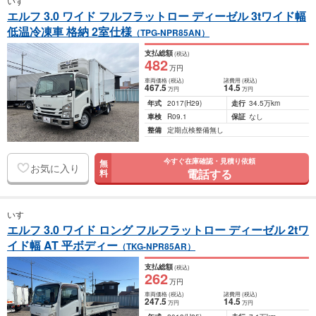
いすゞ
エルフ 3.0 ワイド フルフラットロー ディーゼル 3tワイド幅
低温冷凍車 格納 2室仕様
（TPG-NPR85AN）
支払総額
(税込)
482
万円
車両価格
(税込)
諸費用
(税込)
467
.5
14
.5
万円
万円
年式
2017
(H29)
走行
34.5万km
車検
R09.1
保証
なし
整備
定期点検整備無し
今すぐ在庫確認・見積り依頼
無
お気に入り
電話する
料
いすゞ
エルフ 3.0 ワイド ロング フルフラットロー ディーゼル 2tワ
イド幅 AT 平ボディー
（TKG-NPR85AR）
支払総額
(税込)
262
万円
車両価格
(税込)
諸費用
(税込)
247
.5
14
.5
万円
万円