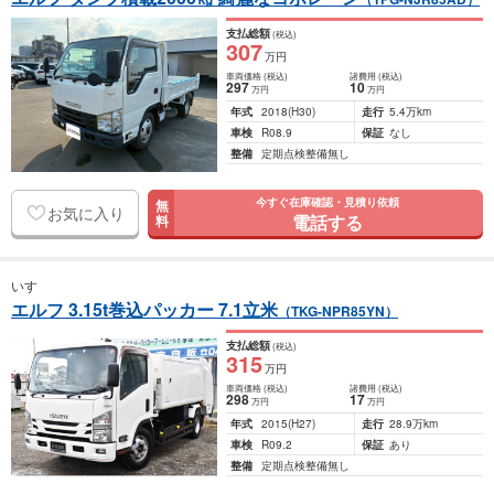
支払総額
(税込)
307
万円
車両価格
(税込)
諸費用
(税込)
297
10
万円
万円
年式
2018
(H30)
走行
5.4万km
車検
R08.9
保証
なし
整備
定期点検整備無し
今すぐ在庫確認・見積り依頼
無
お気に入り
電話する
料
いすゞ
エルフ 3.15t巻込パッカー 7.1立米
（TKG-NPR85YN）
支払総額
(税込)
315
万円
車両価格
(税込)
諸費用
(税込)
298
17
万円
万円
年式
2015
(H27)
走行
28.9万km
車検
R09.2
保証
あり
整備
定期点検整備無し