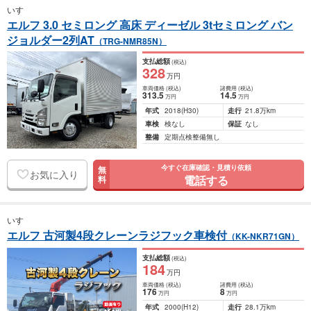
いすゞ
エルフ 3.0 セミロング 高床 ディーゼル 3tセミロング バン
ジョルダー2列AT
（TRG-NMR85N）
支払総額
(税込)
328
万円
車両価格
(税込)
諸費用
(税込)
313
.5
14
.5
万円
万円
年式
2018
(H30)
走行
21.8万km
車検
検なし
保証
なし
整備
定期点検整備無し
今すぐ在庫確認・見積り依頼
無
お気に入り
電話する
料
いすゞ
エルフ 古河製4段クレーンラジフック車検付
（KK-NKR71GN）
支払総額
(税込)
184
万円
車両価格
(税込)
諸費用
(税込)
176
8
万円
万円
年式
2000
(H12)
走行
28.1万km