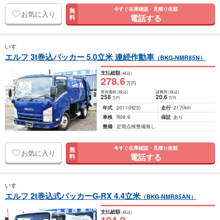
今すぐ在庫確認・見積り依頼
無
お気に入り
電話する
料
いすゞ
エルフ 3t巻込パッカー 5.0立米 連続作動車
（BKG-NMR85N）
支払総額
(税込)
278
.6
万円
車両価格
(税込)
諸費用
(税込)
258
20
.6
万円
万円
年式
2011
(H23)
走行
21万km
車検
R08.9
保証
あり
整備
定期点検整備無し
今すぐ在庫確認・見積り依頼
無
お気に入り
電話する
料
いすゞ
エルフ 2t巻込式パッカーG-RX 4.4立米
（BKG-NMR85AN）
支払総額
(税込)
194
.2