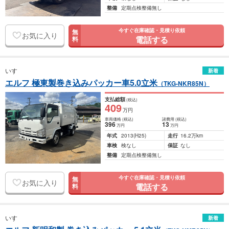
整備
定期点検整備無し
今すぐ在庫確認・見積り依頼
無
お気に入り
電話する
料
いすゞ
新着
エルフ 極東製巻き込みパッカー車5.0立米
（TKG-NKR85N）
支払総額
(税込)
409
万円
車両価格
(税込)
諸費用
(税込)
396
13
万円
万円
年式
2013
(H25)
走行
16.2万km
車検
検なし
保証
なし
整備
定期点検整備無し
今すぐ在庫確認・見積り依頼
無
お気に入り
電話する
料
いすゞ
新着