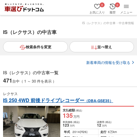
0
0
お気に入り
履歴
メニュー
IS（レクサス）の中古車・中古車情報
IS（レクサス）の中古車
検索条件を変更
並べ替え
新着車両の情報を受け取る
IS（レクサス）の中古車一覧
471
台中（ 1 ～ 30 件を表示 ）
レクサス
IS 250 4WD 前後ドライブレコーダー
（DBA-GSE35）
支払総額
(税込)
135
万円
車両価格
(税込)
諸費用
(税込)
123
12
万円
万円
年式
2014
(H26)
走行
6万km