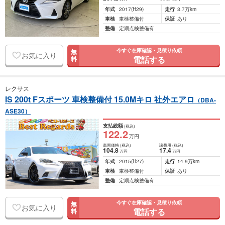
年式
2017
(H29)
走行
3.7万km
車検
車検整備付
保証
あり
整備
定期点検整備有
今すぐ在庫確認・見積り依頼
無
お気に入り
電話する
料
レクサス
IS 200t Fスポーツ 車検整備付 15.0Mキロ 社外エアロ
（DBA-
ASE30）
支払総額
(税込)
122
.2
万円
車両価格
(税込)
諸費用
(税込)
104
.8
17
.4
万円
万円
年式
2015
(H27)
走行
14.9万km
車検
車検整備付
保証
あり
整備
定期点検整備有
今すぐ在庫確認・見積り依頼
無
お気に入り
電話する
料