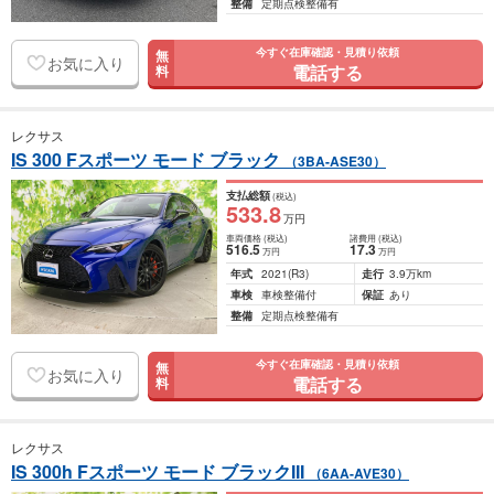
整備
定期点検整備有
今すぐ在庫確認・見積り依頼
無
お気に入り
電話する
料
レクサス
IS 300 Fスポーツ モード ブラック
（3BA-ASE30）
支払総額
(税込)
533
.8
万円
車両価格
(税込)
諸費用
(税込)
516
.5
17
.3
万円
万円
年式
2021
(R3)
走行
3.9万km
車検
車検整備付
保証
あり
整備
定期点検整備有
今すぐ在庫確認・見積り依頼
無
お気に入り
電話する
料
レクサス
IS 300h Fスポーツ モード ブラックIII
（6AA-AVE30）