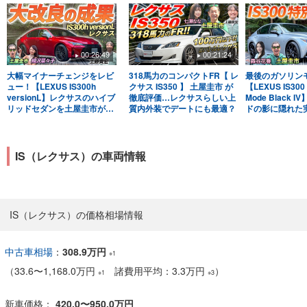
00:26:49
00:21:24
大幅マイナーチェンジをレビ
318馬力のコンパクトFR【 レ
最後のガソリン
ュー！【LEXUS IS300h
クサス IS350 】 土屋圭市 が
【LEXUS IS300
versionL】レクサスのハイブ
徹底評価…レクサスらしい上
Mode Black 
リッドセダンを土屋圭市が評
質内外装でデートにも最適？
ドの影に隠れた
価！
市が検証！
IS（レクサス）の車両情報
IS（レクサス）の価格相場情報
中古車相場
：
308.9万円
※1
（
33.6
〜
1,168.0万円
諸費用平均：3.3万円
）
※1
※3
新車価格：
420.0〜950.0万円