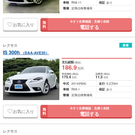
車検
R08.11
保証
あり
整備
定期点検整備有
今すぐ在庫確認・見積り依頼
無
お気に入り
電話する
料
レクサス
新着
IS 300h
（DAA-AVE30）
支払総額
(税込)
186
.9
万円
車両価格
(税込)
諸費用
(税込)
175
.4
11
.5
万円
万円
年式
2014
(H26)
走行
5.2万km
車検
R09.1
保証
あり
整備
定期点検整備有
今すぐ在庫確認・見積り依頼
無
お気に入り
電話する
料
レクサス