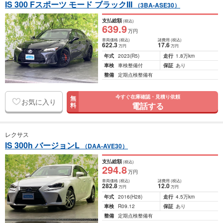
IS 300 Fスポーツ モード ブラックIII
（3BA-ASE30）
支払総額
(税込)
639
.9
万円
車両価格
(税込)
諸費用
(税込)
622
.3
17
.6
万円
万円
年式
2023
(R5)
走行
1.8万km
車検
車検整備付
保証
あり
整備
定期点検整備有
今すぐ在庫確認・見積り依頼
無
お気に入り
電話する
料
レクサス
IS 300h バージョンL
（DAA-AVE30）
支払総額
(税込)
294
.8
万円
車両価格
(税込)
諸費用
(税込)
282
.8
12
.0
万円
万円
年式
2016
(H28)
走行
4.5万km
車検
R09.12
保証
あり
整備
定期点検整備有