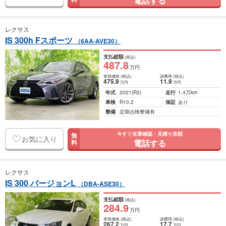
電話する
レクサス
IS 300h Fスポーツ
（6AA-AVE30）
支払総額
(税込)
487
.8
万円
車両価格
(税込)
諸費用
(税込)
475
.9
11
.9
万円
万円
年式
2021
(R3)
走行
1.4万km
車検
R10.2
保証
あり
整備
定期点検整備有
今すぐ在庫確認・見積り依頼
無
お気に入り
電話する
料
レクサス
IS 300 バージョンL
（DBA-ASE30）
支払総額
(税込)
284
.9
万円
車両価格
(税込)
諸費用
(税込)
267
.2
17
.7
万円
万円