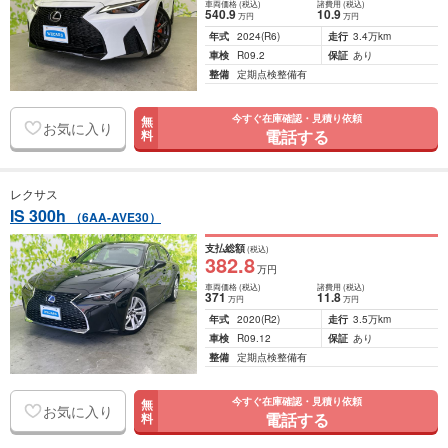
車両価格
(税込)
諸費用
(税込)
540
.9
10
.9
万円
万円
年式
2024
(R6)
走行
3.4万km
車検
R09.2
保証
あり
整備
定期点検整備有
今すぐ在庫確認・見積り依頼
無
お気に入り
電話する
料
レクサス
IS 300h
（6AA-AVE30）
支払総額
(税込)
382
.8
万円
車両価格
(税込)
諸費用
(税込)
371
11
.8
万円
万円
年式
2020
(R2)
走行
3.5万km
車検
R09.12
保証
あり
整備
定期点検整備有
今すぐ在庫確認・見積り依頼
無
お気に入り
電話する
料