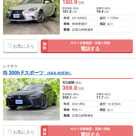
180
.9
万円
車両価格
(税込)
諸費用
(税込)
161
.5
19
.4
万円
万円
年式
2013
(H25)
走行
7.7万km
車検
車検整備付
保証
あり
整備
定期点検整備有
今すぐ在庫確認・見積り依頼
無
お気に入り
電話する
料
レクサス
IS 300h Fスポーツ
（6AA-AVE30）
支払総額
(税込)
369
.8
万円
車両価格
(税込)
諸費用
(税込)
358
.1
11
.7
万円
万円
年式
2021
(R3)
走行
10.8万km
車検
R09.11
保証
あり
整備
定期点検整備有
今すぐ在庫確認・見積り依頼
無
お気に入り
電話する
料