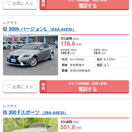
今すぐ在庫確認・見積り依頼
無
お気に入り
電話する
料
レクサス
IS 300h バージョンL
（DAA-AVE30）
支払総額
(税込)
178
.8
万円
車両価格
(税込)
諸費用
(税込)
160
.8
18
.0
万円
万円
年式
2014
(H26)
走行
8.4万km
車検
車検整備付
保証
あり
整備
定期点検整備有
今すぐ在庫確認・見積り依頼
無
お気に入り
電話する
料
レクサス
IS 300 Fスポーツ
（3BA-ASE30）
支払総額
(税込)
551
.8
万円