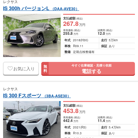
レクサス
IS 300h バージョンL
（DAA-AVE30）
支払総額
(税込)
267
.8
万円
車両価格
(税込)
諸費用
(税込)
255
.8
12
.0
万円
万円
年式
2018
(H30)
走行
5万km
車検
R09.11
保証
あり
整備
定期点検整備有
今すぐ在庫確認・見積り依頼
無
お気に入り
電話する
料
レクサス
IS 300 Fスポーツ
（3BA-ASE30）
支払総額
(税込)
453
.8
万円
車両価格
(税込)
諸費用
(税込)
442
.4
11
.4
万円
万円
年式
2021
(R3)
走行
5.4万km
車検
R10.3
保証
あり