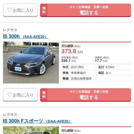
今すぐ在庫確認・見積り依頼
無
お気に入り
電話する
料
レクサス
IS 300h
（6AA-AVE30）
支払総額
(税込)
373
.8
万円
車両価格
(税込)
諸費用
(税込)
356
.1
17
.7
万円
万円
年式
2021
(R3)
走行
6万km
車検
車検整備付
保証
あり
整備
定期点検整備有
今すぐ在庫確認・見積り依頼
無
お気に入り
電話する
料
レクサス
IS 300h Fスポーツ
（DAA-AVE30）
支払総額
(税込)