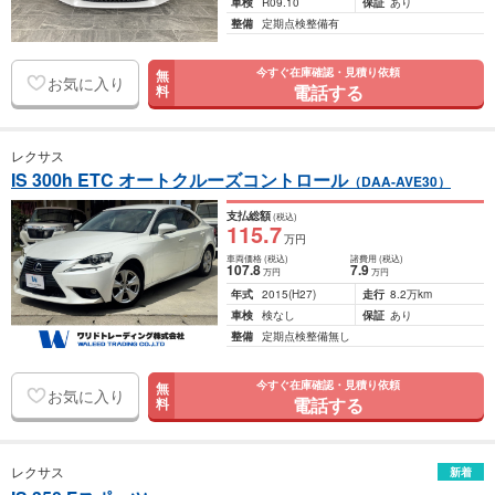
車検
R09.10
保証
あり
整備
定期点検整備有
今すぐ在庫確認・見積り依頼
無
お気に入り
電話する
料
レクサス
IS 300h ETC オートクルーズコントロール
（DAA-AVE30）
支払総額
(税込)
115
.7
万円
車両価格
(税込)
諸費用
(税込)
107
.8
7
.9
万円
万円
年式
2015
(H27)
走行
8.2万km
車検
検なし
保証
あり
整備
定期点検整備無し
今すぐ在庫確認・見積り依頼
無
お気に入り
電話する
料
レクサス
新着