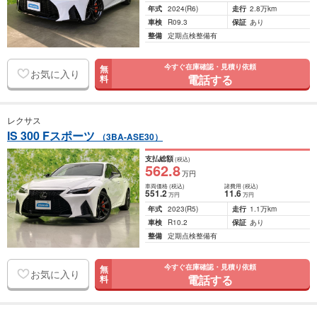
年式
2024
(R6)
走行
2.8万km
車検
R09.3
保証
あり
整備
定期点検整備有
今すぐ在庫確認・見積り依頼
無
お気に入り
電話する
料
レクサス
IS 300 Fスポーツ
（3BA-ASE30）
支払総額
(税込)
562
.8
万円
車両価格
(税込)
諸費用
(税込)
551
.2
11
.6
万円
万円
年式
2023
(R5)
走行
1.1万km
車検
R10.2
保証
あり
整備
定期点検整備有
今すぐ在庫確認・見積り依頼
無
お気に入り
電話する
料