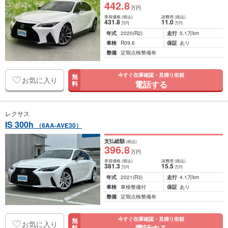
442
.8
万円
車両価格
(税込)
諸費用
(税込)
431
.8
11
.0
万円
万円
年式
2020
(R2)
走行
5.1万km
車検
R09.6
保証
あり
整備
定期点検整備有
今すぐ在庫確認・見積り依頼
無
お気に入り
電話する
料
レクサス
IS 300h
（6AA-AVE30）
支払総額
(税込)
396
.8
万円
車両価格
(税込)
諸費用
(税込)
381
.3
15
.5
万円
万円
年式
2021
(R3)
走行
4.1万km
車検
車検整備付
保証
あり
整備
定期点検整備有
今すぐ在庫確認・見積り依頼
無
お気に入り
料