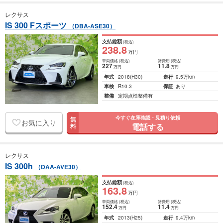
レクサス
IS 300 Fスポーツ
（DBA-ASE30）
支払総額
(税込)
238
.8
万円
車両価格
(税込)
諸費用
(税込)
227
11
.8
万円
万円
年式
2018
(H30)
走行
9.5万km
車検
R10.3
保証
あり
整備
定期点検整備有
今すぐ在庫確認・見積り依頼
無
お気に入り
電話する
料
レクサス
IS 300h
（DAA-AVE30）
支払総額
(税込)
163
.8
万円
車両価格
(税込)
諸費用
(税込)
152
.4
11
.4
万円
万円
年式
2013
(H25)
走行
9.4万km