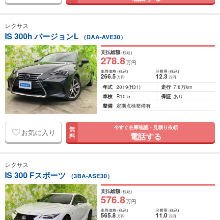
レクサス
IS 300h バージョンL
（DAA-AVE30）
支払総額
(税込)
278
.8
万円
車両価格
(税込)
諸費用
(税込)
266
.5
12
.3
万円
万円
年式
2019
(H31)
走行
7.8万km
車検
R10.5
保証
あり
整備
定期点検整備有
今すぐ在庫確認・見積り依頼
無
お気に入り
電話する
料
レクサス
IS 300 Fスポーツ
（3BA-ASE30）
支払総額
(税込)
576
.8
万円
車両価格
(税込)
諸費用
(税込)
565
.8
11
.0
万円
万円