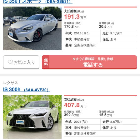
IS 350 Fスポーツ
（DBA-GSE31）
支払総額
(税込)
191
.3
万円
車両価格
(税込)
諸費用
(税込)
170
.8
20
.5
万円
万円
年式
2013
(H25)
走行
9.1万km
車検
車検整備付
保証
あり
整備
定期点検整備有
今すぐ在庫確認・見積り依頼
無
お気に入り
電話する
料
レクサス
IS 300h
（6AA-AVE30）
支払総額
(税込)
407
.8
万円
車両価格
(税込)
諸費用
(税込)
392
.3
15
.5
万円
万円
年式
2021
(R3)
走行
3.6万km
車検
車検整備付
保証
あり
整備
定期点検整備有