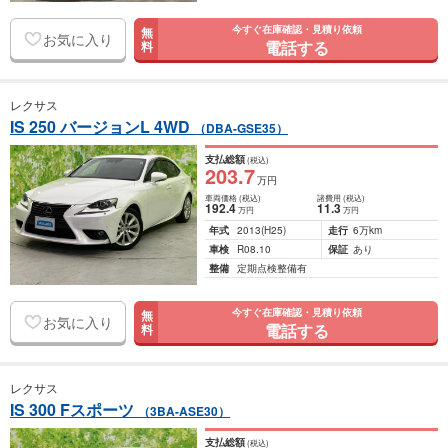
今すぐ在庫確認・見積り依頼
無
お気に入り
電話する
料
レクサス
IS 250 バージョンL 4WD
（DBA-GSE35）
支払総額
(税込)
203
.7
万円
車両価格
(税込)
諸費用
(税込)
192
.4
11
.3
万円
万円
年式
2013
(H25)
走行
6万km
車検
R08.10
保証
あり
整備
定期点検整備有
今すぐ在庫確認・見積り依頼
無
お気に入り
電話する
料
レクサス
IS 300 Fスポーツ
（3BA-ASE30）
支払総額
(税込)