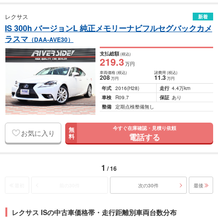
レクサス
新着
IS 300h バージョンL 純正メモリーナビフルセグバックカメ
ラスマ
（DAA-AVE30）
支払総額
(税込)
219
.3
万円
車両価格
(税込)
諸費用
(税込)
208
11
.3
万円
万円
年式
2016
(H28)
走行
4.4万km
車検
R09.7
保証
あり
整備
定期点検整備無し
今すぐ在庫確認・見積り依頼
無
お気に入り
電話する
料
1
/ 16
最初
前の30件
次の30件
最後
レクサス ISの中古車価格帯・走行距離別車両台数分布