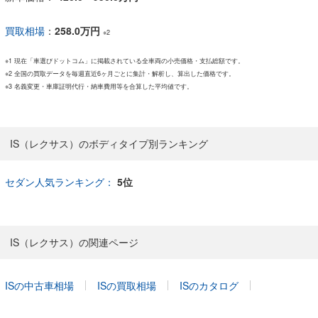
買取相場
：
258.0万円
※2
※1 現在「車選びドットコム」に掲載されている全車両の小売価格・支払総額です。
※2 全国の買取データを毎週直近6ヶ月ごとに集計・解析し、算出した価格です。
※3 名義変更・車庫証明代行・納車費用等を合算した平均値です。
IS（レクサス）のボディタイプ別ランキング
セダン人気ランキング：
5位
IS（レクサス）の関連ページ
ISの中古車相場
ISの買取相場
ISのカタログ