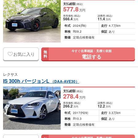
支払総額
(税込)
577
.8
万円
車両価格
(税込)
諸費用
(税込)
566
.4
11
.4
万円
万円
年式
2024
(R6)
走行
4.7万km
車検
R09.2
保証
あり
整備
定期点検整備有
今すぐ在庫確認・見積り依頼
無
お気に入り
電話する
料
レクサス
IS 300h バージョンL
（DAA-AVE30）
支払総額
(税込)
278
.4
万円
車両価格
(税込)
諸費用
(税込)
266
.2
12
.2
万円
万円
年式
2017
(H29)
走行
3.3万km
車検
R10.3
保証
あり
整備
定期点検整備有