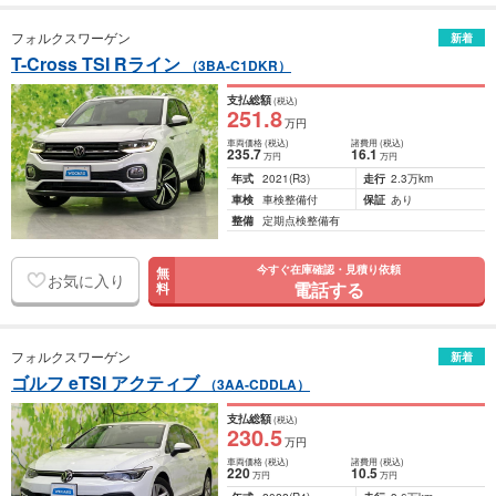
フォルクスワーゲン
新着
T-Cross TSI Rライン
（3BA-C1DKR）
支払総額
(税込)
251
.8
万円
車両価格
(税込)
諸費用
(税込)
235
.7
16
.1
万円
万円
年式
2021
(R3)
走行
2.3万km
車検
車検整備付
保証
あり
整備
定期点検整備有
今すぐ在庫確認・見積り依頼
無
お気に入り
電話する
料
フォルクスワーゲン
新着
ゴルフ eTSI アクティブ
（3AA-CDDLA）
支払総額
(税込)
230
.5
万円
車両価格
(税込)
諸費用
(税込)
220
10
.5
万円
万円