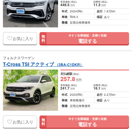
車両価格
(税込)
諸費用
(税込)
446
.5
11
.3
万円
万円
年式
2024
(R6)
走行
1.6万km
車検
R09.3
保証
あり
整備
定期点検整備有
今すぐ在庫確認・見積り依頼
無
お気に入り
電話する
料
フォルクスワーゲン
T-Cross TSI アクティブ
（3BA-C1DKR）
支払総額
(税込)
257
.8
万円
車両価格
(税込)
諸費用
(税込)
241
.7
16
.1
万円
万円
年式
2023
(R5)
走行
2.2万km
車検
車検整備付
保証
あり
整備
定期点検整備有
今すぐ在庫確認・見積り依頼
無
お気に入り
電話する
料