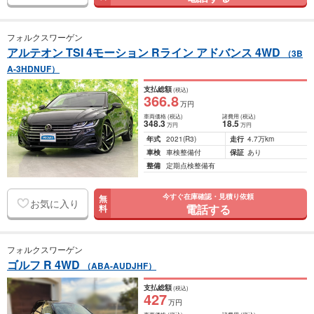
フォルクスワーゲン
アルテオン TSI 4モーション Rライン アドバンス 4WD
（3B
A-3HDNUF）
支払総額
(税込)
366
.8
万円
車両価格
(税込)
諸費用
(税込)
348
.3
18
.5
万円
万円
年式
2021
(R3)
走行
4.7万km
車検
車検整備付
保証
あり
整備
定期点検整備有
今すぐ在庫確認・見積り依頼
無
お気に入り
電話する
料
フォルクスワーゲン
ゴルフ R 4WD
（ABA-AUDJHF）
支払総額
(税込)
427
万円