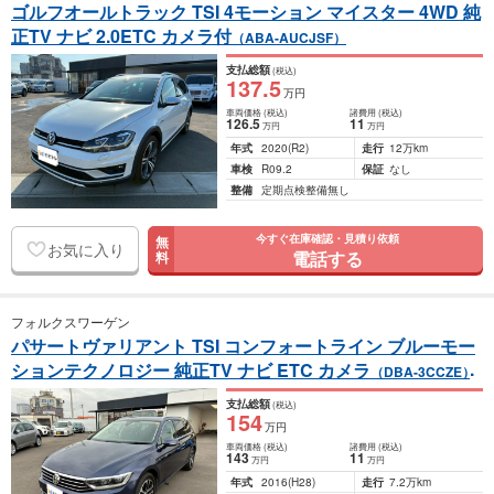
ゴルフオールトラック TSI 4モーション マイスター 4WD 純
正TV ナビ 2.0ETC カメラ付
（ABA-AUCJSF）
支払総額
(税込)
137
.5
万円
車両価格
(税込)
諸費用
(税込)
126
.5
11
万円
万円
年式
2020
(R2)
走行
12万km
車検
R09.2
保証
なし
整備
定期点検整備無し
今すぐ在庫確認・見積り依頼
無
お気に入り
電話する
料
フォルクスワーゲン
パサートヴァリアント TSI コンフォートライン ブルーモー
ションテクノロジー 純正TV ナビ ETC カメラ
（DBA-3CCZE）
支払総額
(税込)
154
万円
車両価格
(税込)
諸費用
(税込)
143
11
万円
万円
年式
2016
(H28)
走行
7.2万km