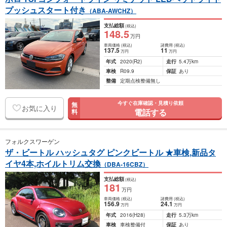
プッシュスタート付き
（ABA-AWCHZ）
支払総額
(税込)
148
.5
万円
車両価格
(税込)
諸費用
(税込)
137
.5
11
万円
万円
年式
2020
(R2)
走行
5.4万km
車検
R09.9
保証
あり
整備
定期点検整備無し
今すぐ在庫確認・見積り依頼
無
お気に入り
電話する
料
フォルクスワーゲン
ザ・ビートル ハッシュタグ ピンクビートル ★車検,新品タ
イヤ4本,ホイルトリム交換
（DBA-16CBZ）
支払総額
(税込)
181
万円
車両価格
(税込)
諸費用
(税込)
156
.9
24
.1
万円
万円
年式
2016
(H28)
走行
5.3万km
車検
車検整備付
保証
あり