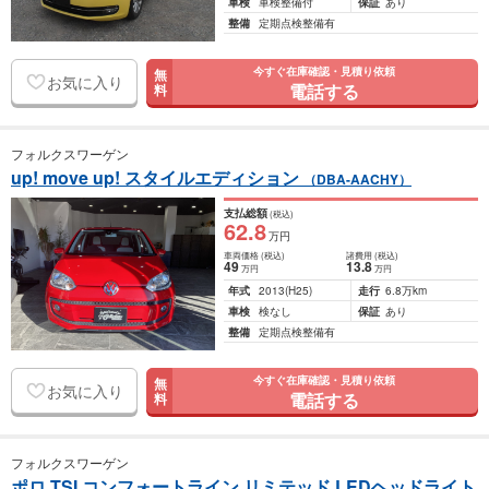
車検
車検整備付
保証
あり
整備
定期点検整備有
今すぐ在庫確認・見積り依頼
無
お気に入り
電話する
料
フォルクスワーゲン
up! move up! スタイルエディション
（DBA-AACHY）
支払総額
(税込)
62
.8
万円
車両価格
(税込)
諸費用
(税込)
49
13
.8
万円
万円
年式
2013
(H25)
走行
6.8万km
車検
検なし
保証
あり
整備
定期点検整備有
今すぐ在庫確認・見積り依頼
無
お気に入り
電話する
料
フォルクスワーゲン
ポロ TSI コンフォートライン リミテッド LEDヘッドライト