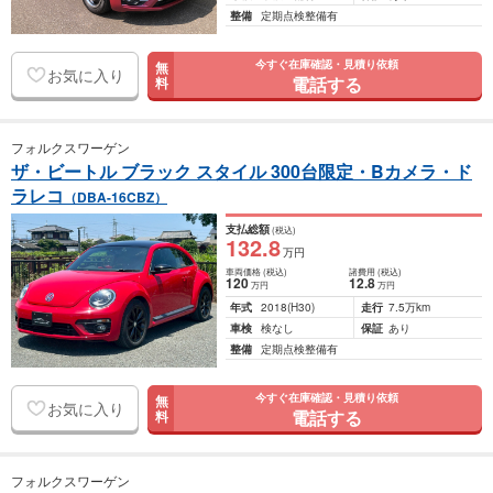
整備
定期点検整備有
今すぐ在庫確認・見積り依頼
無
お気に入り
電話する
料
フォルクスワーゲン
ザ・ビートル ブラック スタイル 300台限定・Bカメラ・ド
ラレコ
（DBA-16CBZ）
支払総額
(税込)
132
.8
万円
車両価格
(税込)
諸費用
(税込)
120
12
.8
万円
万円
年式
2018
(H30)
走行
7.5万km
車検
検なし
保証
あり
整備
定期点検整備有
今すぐ在庫確認・見積り依頼
無
お気に入り
電話する
料
フォルクスワーゲン