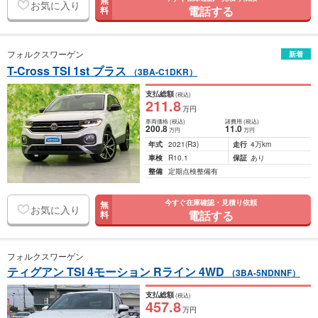
無
お気に入り
電話する
料
フォルクスワーゲン
新着
T-Cross TSI 1st プラス
（3BA-C1DKR）
支払総額
(税込)
211
.8
万円
車両価格
(税込)
諸費用
(税込)
200
.8
11
.0
万円
万円
年式
2021
(R3)
走行
4万km
車検
R10.1
保証
あり
整備
定期点検整備有
今すぐ在庫確認・見積り依頼
無
お気に入り
電話する
料
フォルクスワーゲン
ティグアン TSI 4モーション Rライン 4WD
（3BA-5NDNNF）
支払総額
(税込)
457
.8
万円