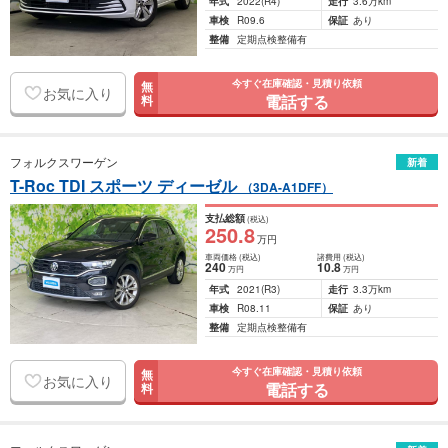
年式
2022
(R4)
走行
3.6万km
車検
R09.6
保証
あり
整備
定期点検整備有
今すぐ在庫確認・見積り依頼
無
お気に入り
電話する
料
フォルクスワーゲン
新着
T-Roc TDI スポーツ ディーゼル
（3DA-A1DFF）
支払総額
(税込)
250
.8
万円
車両価格
(税込)
諸費用
(税込)
240
10
.8
万円
万円
年式
2021
(R3)
走行
3.3万km
車検
R08.11
保証
あり
整備
定期点検整備有
今すぐ在庫確認・見積り依頼
無
お気に入り
電話する
料