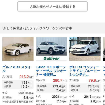
入庫お知らせメールに登録する
新しく掲載されたフォルクスワーゲンの中古車
ゴルフ eTSI スタイ
T-Roc TDI スポーツ
ポロ TSI コンフォー
ル
ディーゼル ワンオー
トライン ブルーモー
ナー 修復歴...
ションテク...
213.2
支払総額
万円
280.7
79.8
支払総額
支払総額
万円
万円
198
車両価格
万円
273.4
73.3
15.2
車両価格
車両価格
諸費用
万円
万円
万円
7.4
6.5
諸費用
諸費用
万円
万円
2021
年式
年(R.3)
2021
2013
年式
年式
4.8
年(R.3)
年(H.25)
走行距離
万km
7.5
2.8
走行距離
走行距離
神奈川県横浜市都筑区折本町
万km
万km