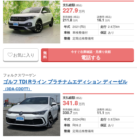
支払総額
(税込)
227
.9
万円
車両価格
(税込)
諸費用
(税込)
211
.8
16
.1
万円
万円
年式
2021
(R3)
走行
2.6万km
車検
車検整備付
保証
あり
整備
定期点検整備有
今すぐ在庫確認・見積り依頼
無
お気に入り
電話する
料
フォルクスワーゲン
ゴルフ TDI Rライン プラチナムエディション ディーゼル
（3DA-CDDTT）
支払総額
(税込)
341
.8
万円
車両価格
(税込)
諸費用
(税込)
330
.7
11
.1
万円
万円
年式
2024
(R6)
走行
0.9万km
車検
R09.2
保証
あり
整備
定期点検整備有