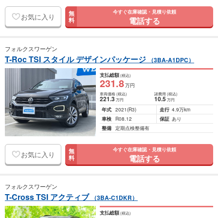
今すぐ在庫確認・見積り依頼
無
お気に入り
電話する
料
フォルクスワーゲン
T-Roc TSI スタイル デザインパッケージ
（3BA-A1DPC）
支払総額
(税込)
231
.8
万円
車両価格
(税込)
諸費用
(税込)
221
.3
10
.5
万円
万円
年式
2021
(R3)
走行
4.9万km
車検
R08.12
保証
あり
整備
定期点検整備有
今すぐ在庫確認・見積り依頼
無
お気に入り
電話する
料
フォルクスワーゲン
T-Cross TSI アクティブ
（3BA-C1DKR）
支払総額
(税込)