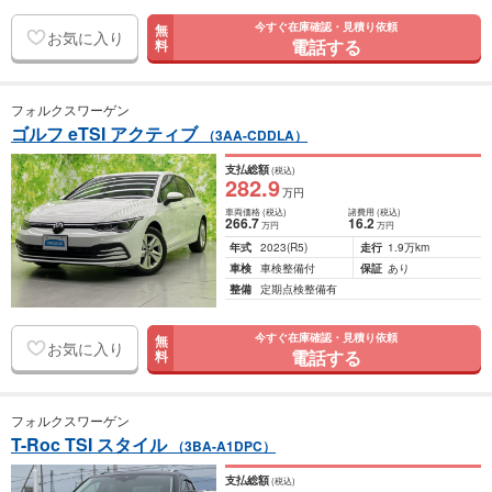
今すぐ在庫確認・見積り依頼
無
お気に入り
電話する
料
フォルクスワーゲン
ゴルフ eTSI アクティブ
（3AA-CDDLA）
支払総額
(税込)
282
.9
万円
車両価格
(税込)
諸費用
(税込)
266
.7
16
.2
万円
万円
年式
2023
(R5)
走行
1.9万km
車検
車検整備付
保証
あり
整備
定期点検整備有
今すぐ在庫確認・見積り依頼
無
お気に入り
電話する
料
フォルクスワーゲン
T-Roc TSI スタイル
（3BA-A1DPC）
支払総額
(税込)