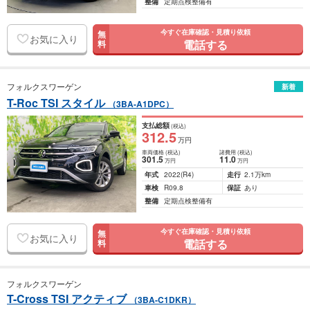
整備
定期点検整備有
今すぐ在庫確認・見積り依頼
無
お気に入り
電話する
料
フォルクスワーゲン
新着
T-Roc TSI スタイル
（3BA-A1DPC）
支払総額
(税込)
312
.5
万円
車両価格
(税込)
諸費用
(税込)
301
.5
11
.0
万円
万円
年式
2022
(R4)
走行
2.1万km
車検
R09.8
保証
あり
整備
定期点検整備有
今すぐ在庫確認・見積り依頼
無
お気に入り
電話する
料
フォルクスワーゲン
T-Cross TSI アクティブ
（3BA-C1DKR）