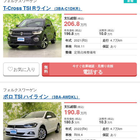
フォルクスワーゲン
新着
T-Cross TSI Rライン
（3BA-C1DKR）
支払総額
(税込)
206
.8
万円
車両価格
(税込)
諸費用
(税込)
196
.8
10
.0
万円
万円
年式
2021
(R3)
走行
4.7万km
車検
R08.11
保証
あり
整備
定期点検整備有
今すぐ在庫確認・見積り依頼
無
お気に入り
電話する
料
フォルクスワーゲン
ポロ TSI ハイライン
（3BA-AWDKL）
支払総額
(税込)
190
.8
万円
車両価格
(税込)
諸費用
(税込)
180
.5
10
.3
万円
万円
年式
2022
(R4)
走行
4.7万km
車検
R09.4
保証
あり