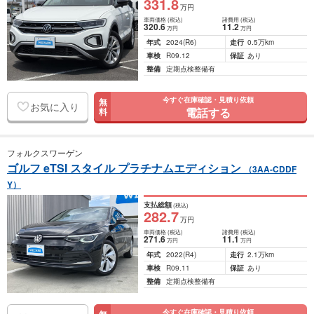
331
.8
万円
車両価格
(税込)
諸費用
(税込)
320
.6
11
.2
万円
万円
年式
2024
(R6)
走行
0.5万km
車検
R09.12
保証
あり
整備
定期点検整備有
今すぐ在庫確認・見積り依頼
無
お気に入り
電話する
料
フォルクスワーゲン
ゴルフ eTSI スタイル プラチナムエディション
（3AA-CDDF
Y）
支払総額
(税込)
282
.7
万円
車両価格
(税込)
諸費用
(税込)
271
.6
11
.1
万円
万円
年式
2022
(R4)
走行
2.1万km
車検
R09.11
保証
あり
整備
定期点検整備有
今すぐ在庫確認・見積り依頼