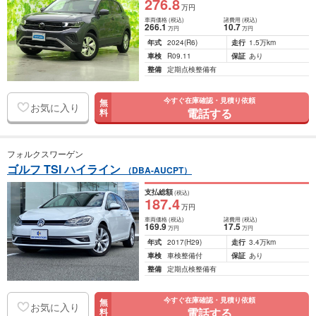
276
.8
万円
車両価格
(税込)
諸費用
(税込)
266
.1
10
.7
万円
万円
年式
2024
(R6)
走行
1.5万km
車検
R09.11
保証
あり
整備
定期点検整備有
今すぐ在庫確認・見積り依頼
無
お気に入り
電話する
料
フォルクスワーゲン
ゴルフ TSI ハイライン
（DBA-AUCPT）
支払総額
(税込)
187
.4
万円
車両価格
(税込)
諸費用
(税込)
169
.9
17
.5
万円
万円
年式
2017
(H29)
走行
3.4万km
車検
車検整備付
保証
あり
整備
定期点検整備有
今すぐ在庫確認・見積り依頼
無
お気に入り
電話する
料