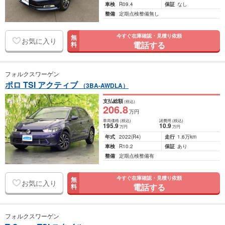
車検
R09.4
保証
なし
整備
定期点検整備無し
今すぐ在庫確認・見積り依頼
無
お気に入り
電話する
料
フォルクスワーゲン
ポロ TSI アクティブ
（3BA-AWDLA）
支払総額
(税込)
206
.8
万円
車両価格
(税込)
諸費用
(税込)
195
.9
10
.9
万円
万円
年式
2022
(R4)
走行
1.6万km
車検
R10.2
保証
あり
整備
定期点検整備有
今すぐ在庫確認・見積り依頼
無
お気に入り
電話する
料
フォルクスワーゲン