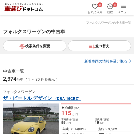
0
0
お気に入り
履歴
メニュー
フォルクスワーゲンの中古車一覧
フォルクスワーゲンの中古車
検索条件を変更
並べ替え
新着車両の情報を受け取る
中古車一覧
2,974
台中（ 1 ～ 30 件を表示 ）
フォルクスワーゲン
ザ・ビートル デザイン
（DBA-16CBZ）
支払総額
(税込)
115
万円
車両価格
(税込)
諸費用
(税込)
99
16
万円
万円
年式
2014
(H26)
走行
2.9万km