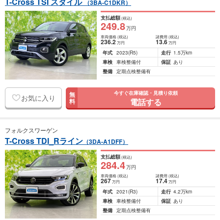
T-Cross TSI スタイル
（3BA-C1DKR）
支払総額
(税込)
249
.8
万円
車両価格
(税込)
諸費用
(税込)
236
.2
13
.6
万円
万円
年式
2023
(R5)
走行
1.5万km
車検
車検整備付
保証
あり
整備
定期点検整備有
今すぐ在庫確認・見積り依頼
無
お気に入り
電話する
料
フォルクスワーゲン
T-Cross TDI_Rライン
（3DA-A1DFF）
支払総額
(税込)
284
.4
万円
車両価格
(税込)
諸費用
(税込)
267
17
.4
万円
万円
年式
2021
(R3)
走行
4.2万km
車検
車検整備付
保証
あり
整備
定期点検整備有