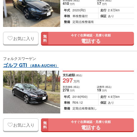
車両価格
(税込)
諸費用
(税込)
410
17
万円
万円
年式
2020
(R2)
走行
2.9万km
車検
車検整備付
保証
あり
整備
定期点検整備有
今すぐ在庫確認・見積り依頼
無
お気に入り
電話する
料
フォルクスワーゲン
ゴルフ GTI
（ABA-AUCHH）
支払総額
(税込)
297
万円
車両価格
(税込)
諸費用
(税込)
278
19
万円
万円
年式
2018
(H30)
走行
4.9万km
車検
R09.12
保証
あり
整備
定期点検整備無し
今すぐ在庫確認・見積り依頼
無
お気に入り
電話する
料