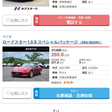
車検
車検整備付
保証
あり
整備
定期点検整備有
今すぐ在庫確認・見積り依頼
無
お気に入り
電話する
料
マツダ
ロードスター 1.5 S スペシャルパッケージ
（5BA-ND5RC）
支払総額
(税込)
260
.8
万円
車両価格
(税込)
諸費用
(税込)
251
.8
9
万円
万円
年式
2021
(R3)
走行
3.9万km
車検
R10.2
保証
あり
整備
定期点検整備有
情報提供：
今すぐ
無
お気に入り
在庫確認・見積依頼
料
1
/ 1