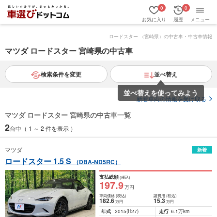
0
0
お気に入り
履歴
メニュー
ロードスター （宮崎県）の中古車・中古車情報
マツダ ロードスター 宮崎県の中古車
検索条件を変更
並べ替え
並べ替えを使ってみよう
新着車両の情報を受け取る
マツダ ロードスター 宮崎県の中古車一覧
2
台中（ 1 ～ 2 件を表示 ）
マツダ
新着
ロードスター 1.5 S
（DBA-ND5RC）
支払総額
(税込)
197
.9
万円
車両価格
(税込)
諸費用
(税込)
182
.6
15
.3
万円
万円
年式
2015
(H27)
走行
6.1万km