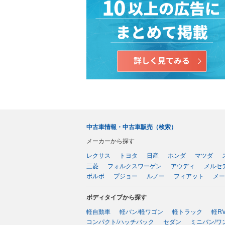
中古車情報・中古車販売（検索）
メーカーから探す
レクサス
トヨタ
日産
ホンダ
マツダ
三菱
フォルクスワーゲン
アウディ
メルセ
ボルボ
プジョー
ルノー
フィアット
メー
ボディタイプから探す
軽自動車
軽バン/軽ワゴン
軽トラック
軽R
コンパクト/ハッチバック
セダン
ミニバン/ワ