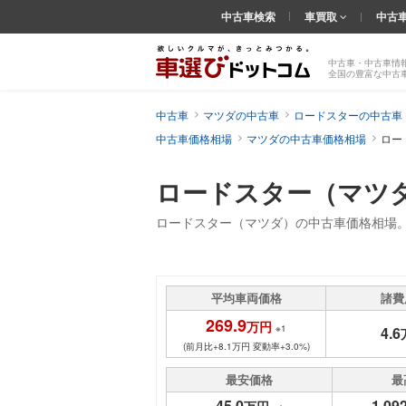
中古車検索
車買取
中古
中古車・中古車情
全国の豊富な中古
中古車
マツダの中古車
ロードスターの中古車
中古車価格相場
マツダの中古車価格相場
ロー
ロードスター（マツ
ロードスター（マツダ）の中古車価格相場
平均車両価格
諸費
269.9
万円
※1
4.6
(前月比+8.1万円 変動率+3.0%)
最安価格
最
45.0
1,092