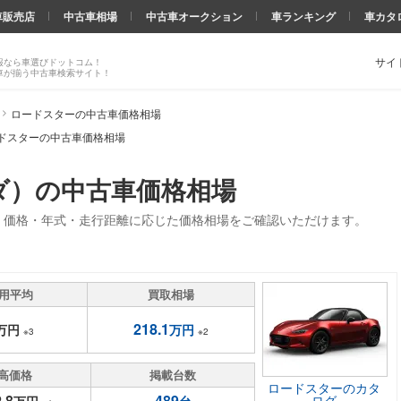
車販売店
中古車相場
中古車オークション
車ランキング
車カタ
サイ
報なら車選びドットコム！
車が揃う中古車検索サイト！
ロードスターの中古車価格相場
ドスターの中古車価格相場
ダ）の中古車価格相場
。価格・年式・走行距離に応じた価格相場をご確認いただけます。
用平均
買取相場
218.1
万円
万円
※3
※2
高価格
掲載台数
ロードスターのカタ
.8
489
ログ