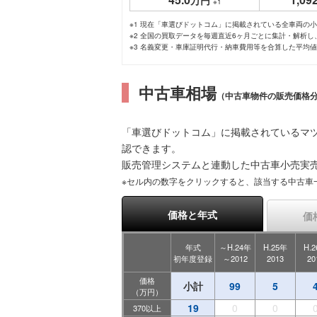
万円
※1
※1 現在「車選びドットコム」に掲載されている全車両の
※2 全国の買取データを毎週直近6ヶ月ごとに集計・解析
※3 名義変更・車庫証明代行・納車費用等を合算した平均
中古車相場
（中古車物件の販売価格
「車選びドットコム」に掲載されているマ
認できます。
販売管理システムと連動した中古車小売実
※セル内の数字をクリックすると、該当する中古車
価格と年式
価
年式
～H.24年
H.25年
H.
初年度登録
～2012
2013
20
価格
小計
99
5
（万円）
19
0
0
370以上