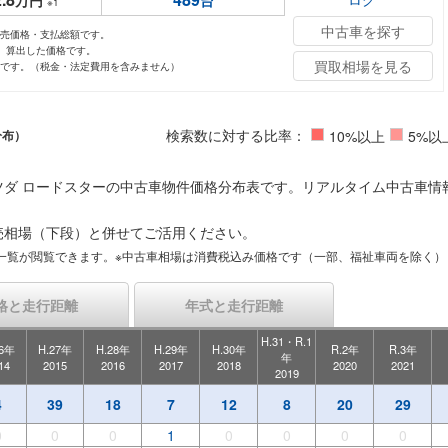
万円
台
※1
中古車を探す
小売価格・支払総額です。
し、算出した価格です。
買取相場を見る
値です。（税金・法定費用を含みません）
検索数に対する比率：
分布）
10%以上
5%以
ツダ ロードスターの中古車物件価格分布表です。リアルタイム中古車情
売相場（下段）と併せてご活用ください。
一覧が閲覧できます。※中古車相場は消費税込み価格です（一部、福祉車両を除く）
格と走行距離
年式と走行距離
H.31・R.1
26年
H.27年
H.28年
H.29年
H.30年
R.2年
R.3年
年
14
2015
2016
2017
2018
2020
2021
2019
4
39
18
7
12
8
20
29
0
0
0
1
0
0
0
0