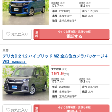
車両価格
(税込)
諸費用
(税込)
171
.7
15
.2
万円
万円
年式
2024
(R6)
走行
1.2万km
車検
車検整備付
保証
あり
整備
定期点検整備有
今すぐ在庫確認・見積り依頼
無
お気に入り
電話する
料
三菱
デリカD:2 1.2 ハイブリッド MZ 全方位カメラパッケージ 4
WD
（MB37S）
支払総額
(税込)
191
.9
万円
車両価格
(税込)
諸費用
(税込)
176
.7
15
.2
万円
万円
年式
2024
(R6)
走行
3.2万km
車検
車検整備付
保証
あり
整備
定期点検整備有
今すぐ在庫確認・見積り依頼
無
お気に入り
電話する
料