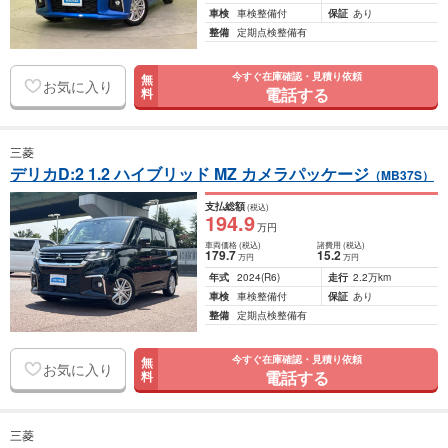
車検
車検整備付
保証
あり
整備
定期点検整備有
今すぐ在庫確認・見積り依頼
無
お気に入り
電話する
料
三菱
デリカD:2 1.2 ハイブリッド MZ カメラパッケージ
（MB37S）
支払総額
(税込)
194
.9
万円
車両価格
(税込)
諸費用
(税込)
179
.7
15
.2
万円
万円
年式
2024
(R6)
走行
2.2万km
車検
車検整備付
保証
あり
整備
定期点検整備有
今すぐ在庫確認・見積り依頼
無
お気に入り
電話する
料
三菱