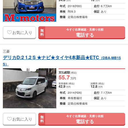
万円
万円
年式
2018
(H30)
走行
6.7万km
車検
R09.3
保証
あり
整備
定期点検整備有
今すぐ在庫確認・見積り依頼
無
お気に入り
電話する
料
三菱
デリカD:2 1.2 S ★ナビ★タイヤ4本新品★ETC
（DBA-MB15
S）
支払総額
(税込)
55
.7
万円
車両価格
(税込)
諸費用
(税込)
42
.9
12
.8
万円
万円
年式
2014
(H26)
走行
7.1万km
車検
車検整備付
保証
あり
整備
定期点検整備有
今すぐ在庫確認・見積り依頼
無
お気に入り
電話する
料