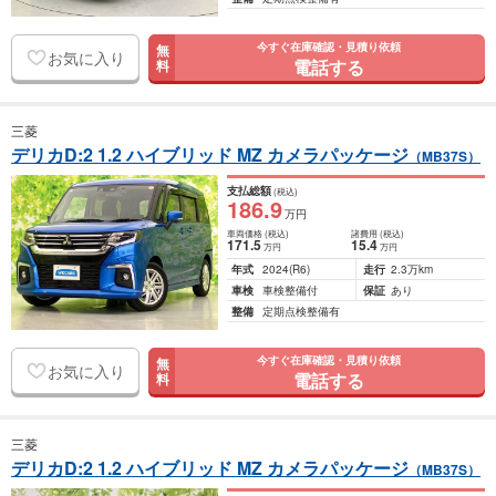
今すぐ在庫確認・見積り依頼
無
お気に入り
電話する
料
三菱
デリカD:2 1.2 ハイブリッド MZ カメラパッケージ
（MB37S）
支払総額
(税込)
186
.9
万円
車両価格
(税込)
諸費用
(税込)
171
.5
15
.4
万円
万円
年式
2024
(R6)
走行
2.3万km
車検
車検整備付
保証
あり
整備
定期点検整備有
今すぐ在庫確認・見積り依頼
無
お気に入り
電話する
料
三菱
デリカD:2 1.2 ハイブリッド MZ カメラパッケージ
（MB37S）