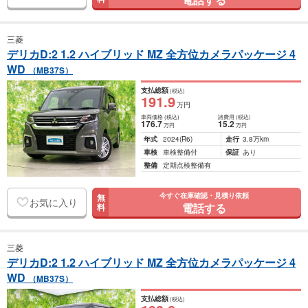
三菱
デリカD:2 1.2 ハイブリッド MZ 全方位カメラパッケージ 4
WD
（MB37S）
支払総額
(税込)
191
.9
万円
車両価格
(税込)
諸費用
(税込)
176
.7
15
.2
万円
万円
年式
2024
(R6)
走行
3.8万km
車検
車検整備付
保証
あり
整備
定期点検整備有
今すぐ在庫確認・見積り依頼
無
お気に入り
電話する
料
三菱
デリカD:2 1.2 ハイブリッド MZ 全方位カメラパッケージ 4
WD
（MB37S）
支払総額
(税込)