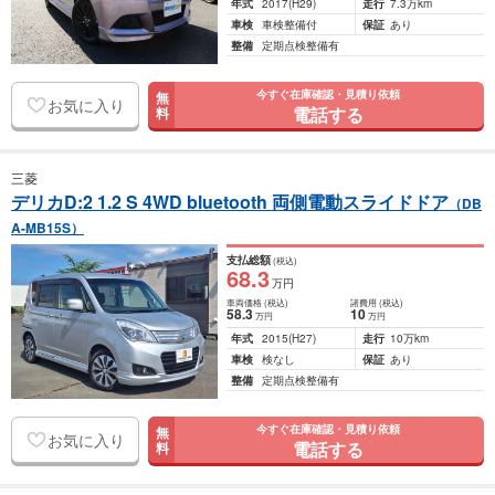
年式
2017
(H29)
走行
7.3万km
車検
車検整備付
保証
あり
整備
定期点検整備有
今すぐ在庫確認・見積り依頼
無
お気に入り
電話する
料
三菱
デリカD:2 1.2 S 4WD bluetooth 両側電動スライドドア
（DB
A-MB15S）
支払総額
(税込)
68
.3
万円
車両価格
(税込)
諸費用
(税込)
58
.3
10
万円
万円
年式
2015
(H27)
走行
10万km
車検
検なし
保証
あり
整備
定期点検整備有
今すぐ在庫確認・見積り依頼
無
お気に入り
電話する
料