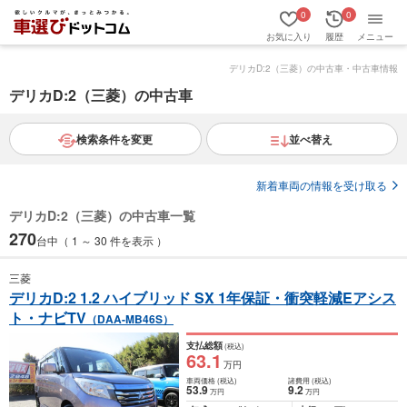
0
0
お気に入り
履歴
メニュー
デリカD:2（三菱）の中古車・中古車情報
デリカD:2（三菱）の中古車
検索条件を変更
並べ替え
新着車両の情報を受け取る
デリカD:2（三菱）の中古車一覧
270
台中（ 1 ～ 30 件を表示 ）
三菱
デリカD:2 1.2 ハイブリッド SX 1年保証・衝突軽減Eアシス
ト・ナビTV
（DAA-MB46S）
支払総額
(税込)
63
.1
万円
車両価格
(税込)
諸費用
(税込)
53
.9
9
.2
万円
万円