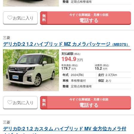
整備
定期点検整備有
今すぐ在庫確認・見積り依頼
無
お気に入り
電話する
料
三菱
デリカD:2 1.2 ハイブリッド MZ カメラパッケージ
（MB37S）
支払総額
(税込)
194
.9
万円
車両価格
(税込)
諸費用
(税込)
179
.7
15
.2
万円
万円
年式
2024
(R6)
走行
2.3万km
車検
車検整備付
保証
あり
整備
定期点検整備有
今すぐ在庫確認・見積り依頼
無
お気に入り
電話する
料
三菱
デリカD:2 1.2 カスタム ハイブリッド MV 全方位カメラ付