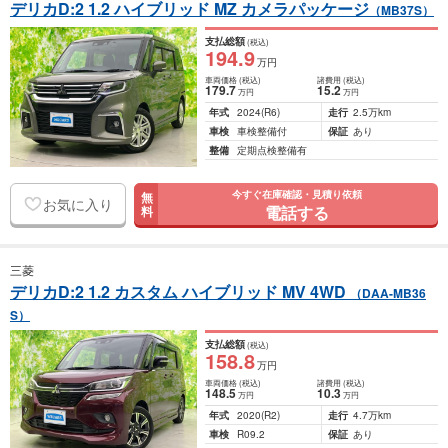
デリカD:2 1.2 ハイブリッド MZ カメラパッケージ
（MB37S）
支払総額
(税込)
194
.9
万円
車両価格
(税込)
諸費用
(税込)
179
.7
15
.2
万円
万円
年式
2024
(R6)
走行
2.5万km
車検
車検整備付
保証
あり
整備
定期点検整備有
今すぐ在庫確認・見積り依頼
無
お気に入り
電話する
料
三菱
デリカD:2 1.2 カスタム ハイブリッド MV 4WD
（DAA-MB36
S）
支払総額
(税込)
158
.8
万円
車両価格
(税込)
諸費用
(税込)
148
.5
10
.3
万円
万円
年式
2020
(R2)
走行
4.7万km
車検
R09.2
保証
あり