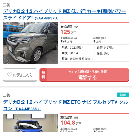
三菱
デリカD:2 1.2 ハイブリッド MZ 低走行!カーキ!両側パワー
スライドドア!
（5AA-MB37S）
支払総額
(税込)
125
万円
車両価格
(税込)
諸費用
(税込)
124
1
万円
万円
年式
2023
(R5)
走行
0.5万km
車検
R10.4
保証
あり
整備
定期点検整備無し
今すぐ在庫確認・見積り依頼
無
お気に入り
電話する
料
三菱
新着
デリカD:2 1.2 ハイブリッド MZ ETC ナビ フルセグTV クル
コン
（DAA-MB36S）
支払総額
(税込)
104
.8
万円
車両価格
(税込)
諸費用
(税込)
94
.8
10