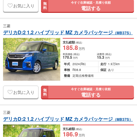
今すぐ在庫確認・見積り依頼
無
お気に入り
電話する
料
三菱
デリカD:2 1.2 ハイブリッド MZ カメラパッケージ
（MB37S）
支払総額
(税込)
185
.8
万円
車両価格
(税込)
諸費用
(税込)
170
.5
15
.3
万円
万円
年式
2024
(R6)
走行
1.9万km
車検
R08.8
保証
あり
整備
定期点検整備有
今すぐ在庫確認・見積り依頼
無
お気に入り
電話する
料
三菱
デリカD:2 1.2 ハイブリッド MZ カメラパッケージ
（MB37S）
支払総額
(税込)
186
.9
万円