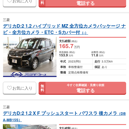
お気に入り
電話する
料
三菱
デリカD:2 1.2 ハイブリッド MZ 全方位カメラパッケージ ナ
ビ・全方位カメラ・ETC・Sカバー付
（-）
支払総額
(税込)
165
.7
万円
車両価格
(税込)
諸費用
(税込)
153
.9
11
.8
万円
万円
年式
2023
(R5)
走行
3.5万km
車検
車検整備付
保証
あり
整備
定期点検整備有
今すぐ在庫確認・見積り依頼
無
お気に入り
電話する
料
三菱
デリカD:2 1.2 X F プッシュスタート パワスラ 後カメラ
（DB
A-MB15S）
支払総額
(税込)