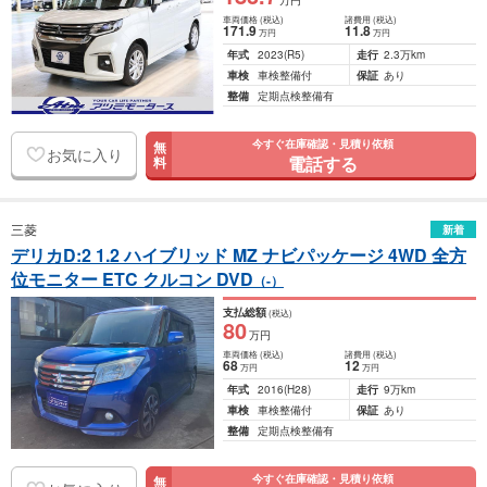
万円
車両価格
(税込)
諸費用
(税込)
171
.9
11
.8
万円
万円
年式
2023
(R5)
走行
2.3万km
車検
車検整備付
保証
あり
整備
定期点検整備有
今すぐ在庫確認・見積り依頼
無
お気に入り
電話する
料
三菱
新着
デリカD:2 1.2 ハイブリッド MZ ナビパッケージ 4WD 全方
位モニター ETC クルコン DVD
（-）
支払総額
(税込)
80
万円
車両価格
(税込)
諸費用
(税込)
68
12
万円
万円
年式
2016
(H28)
走行
9万km
車検
車検整備付
保証
あり
整備
定期点検整備有
今すぐ在庫確認・見積り依頼
無