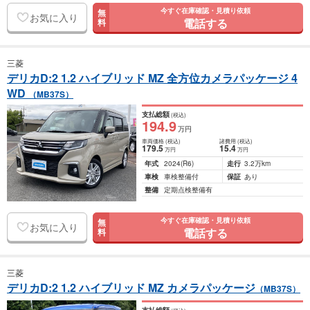
今すぐ在庫確認・見積り依頼
無
お気に入り
電話する
料
三菱
デリカD:2 1.2 ハイブリッド MZ 全方位カメラパッケージ 4
WD
（MB37S）
支払総額
(税込)
194
.9
万円
車両価格
(税込)
諸費用
(税込)
179
.5
15
.4
万円
万円
年式
2024
(R6)
走行
3.2万km
車検
車検整備付
保証
あり
整備
定期点検整備有
今すぐ在庫確認・見積り依頼
無
お気に入り
電話する
料
三菱
デリカD:2 1.2 ハイブリッド MZ カメラパッケージ
（MB37S）