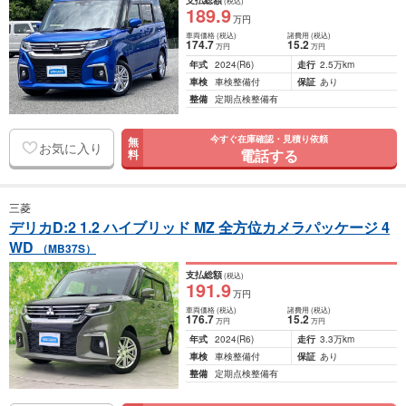
支払総額
(税込)
189
.9
万円
車両価格
(税込)
諸費用
(税込)
174
.7
15
.2
万円
万円
年式
2024
(R6)
走行
2.5万km
車検
車検整備付
保証
あり
整備
定期点検整備有
今すぐ在庫確認・見積り依頼
無
お気に入り
電話する
料
三菱
デリカD:2 1.2 ハイブリッド MZ 全方位カメラパッケージ 4
WD
（MB37S）
支払総額
(税込)
191
.9
万円
車両価格
(税込)
諸費用
(税込)
176
.7
15
.2
万円
万円
年式
2024
(R6)
走行
3.3万km
車検
車検整備付
保証
あり
整備
定期点検整備有