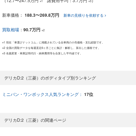
（
12.7
〜
247.5万円
諸費用平均：3.7万円
）
※1
※3
新車価格：
188.3〜269.8万円
新車の見積りを依頼する
買取相場
：
90.7万円
※2
※1 現在「車選びドットコム」に掲載されている全車両の小売価格・支払総額です。
※2 全国の買取データを毎週直近6ヶ月ごとに集計・解析し、算出した価格です。
※3 名義変更・車庫証明代行・納車費用等を合算した平均値です。
デリカD:2（三菱）のボディタイプ別ランキング
ミニバン・ワンボックス人気ランキング：
17位
デリカD:2（三菱）の関連ページ