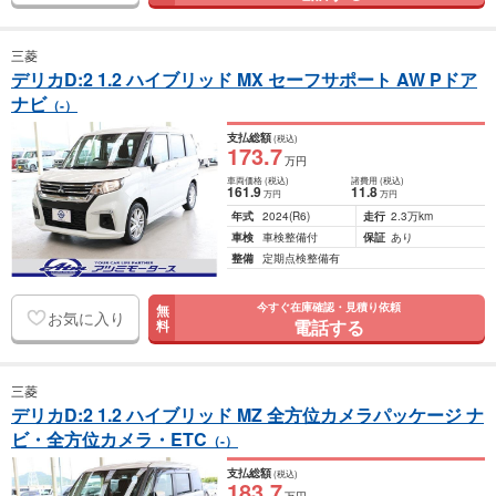
三菱
デリカD:2 1.2 ハイブリッド MX セーフサポート AW Pドア
ナビ
（-）
支払総額
(税込)
173
.7
万円
車両価格
(税込)
諸費用
(税込)
161
.9
11
.8
万円
万円
年式
2024
(R6)
走行
2.3万km
車検
車検整備付
保証
あり
整備
定期点検整備有
今すぐ在庫確認・見積り依頼
無
お気に入り
電話する
料
三菱
デリカD:2 1.2 ハイブリッド MZ 全方位カメラパッケージ ナ
ビ・全方位カメラ・ETC
（-）
支払総額
(税込)
183
.7