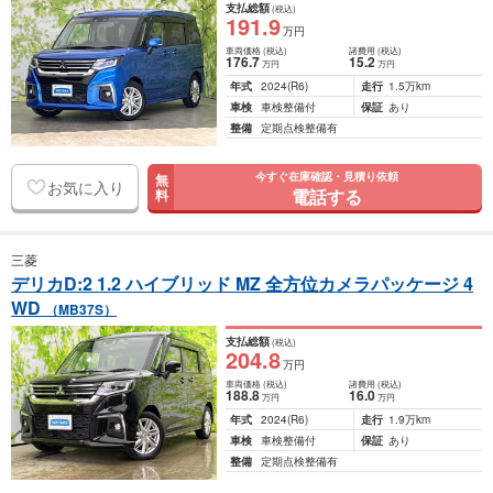
支払総額
(税込)
191
.9
万円
車両価格
(税込)
諸費用
(税込)
176
.7
15
.2
万円
万円
年式
2024
(R6)
走行
1.5万km
車検
車検整備付
保証
あり
整備
定期点検整備有
今すぐ在庫確認・見積り依頼
無
お気に入り
電話する
料
三菱
デリカD:2 1.2 ハイブリッド MZ 全方位カメラパッケージ 4
WD
（MB37S）
支払総額
(税込)
204
.8
万円
車両価格
(税込)
諸費用
(税込)
188
.8
16
.0
万円
万円
年式
2024
(R6)
走行
1.9万km
車検
車検整備付
保証
あり
整備
定期点検整備有