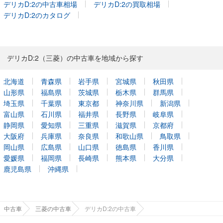
デリカD:2の中古車相場
デリカD:2の買取相場
デリカD:2のカタログ
デリカD:2（三菱）の中古車を地域から探す
北海道
青森県
岩手県
宮城県
秋田県
山形県
福島県
茨城県
栃木県
群馬県
埼玉県
千葉県
東京都
神奈川県
新潟県
富山県
石川県
福井県
長野県
岐阜県
静岡県
愛知県
三重県
滋賀県
京都府
大阪府
兵庫県
奈良県
和歌山県
鳥取県
岡山県
広島県
山口県
徳島県
香川県
愛媛県
福岡県
長崎県
熊本県
大分県
鹿児島県
沖縄県
中古車
三菱の中古車
デリカD:2の中古車