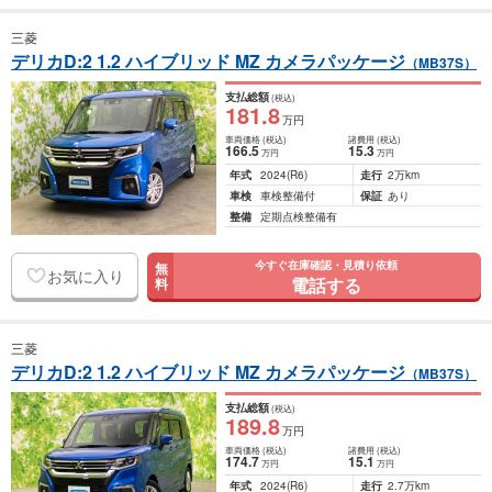
三菱
デリカD:2 1.2 ハイブリッド MZ カメラパッケージ
（MB37S）
支払総額
(税込)
181
.8
万円
車両価格
(税込)
諸費用
(税込)
166
.5
15
.3
万円
万円
年式
2024
(R6)
走行
2万km
車検
車検整備付
保証
あり
整備
定期点検整備有
今すぐ在庫確認・見積り依頼
無
お気に入り
電話する
料
三菱
デリカD:2 1.2 ハイブリッド MZ カメラパッケージ
（MB37S）
支払総額
(税込)
189
.8
万円
車両価格
(税込)
諸費用
(税込)
174
.7
15
.1
万円
万円
年式
2024
(R6)
走行
2.7万km