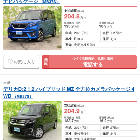
ナビパッケージ
（MB37S）
支払総額
(税込)
204
.8
万円
車両価格
(税込)
諸費用
(税込)
193
.9
10
.9
万円
万円
年式
2023
(R5)
走行
1.2万km
車検
R10.3
保証
あり
整備
定期点検整備有
今すぐ在庫確認・見積り依頼
無
お気に入り
電話する
料
三菱
デリカD:2 1.2 ハイブリッド MZ 全方位カメラパッケージ 4
WD
（MB37S）
支払総額
(税込)
204
.9
万円
車両価格
(税込)
諸費用
(税込)
188
.7
16
.2
万円
万円
年式
2024
(R6)
走行
2万km
車検
車検整備付
保証
あり
整備
定期点検整備有