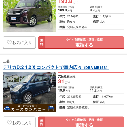
193
.8
万円
車両価格
(税込)
諸費用
(税込)
183
.9
9
.9
万円
万円
年式
2024
(R6)
走行
1.9万km
車検
R08.9
保証
あり
整備
定期点検整備有
今すぐ在庫確認・見積り依頼
無
お気に入り
電話する
料
三菱
デリカD:2 1.2 X コンパクトで車内広々
（DBA-MB15S）
支払総額
(税込)
31
万円
車両価格
(税込)
諸費用
(税込)
19
.8
11
.2
万円
万円
年式
2012
(H24)
走行
11.6万km
車検
検なし
保証
あり
整備
定期点検整備無し
今すぐ在庫確認・見積り依頼
無
お気に入り
電話する
料