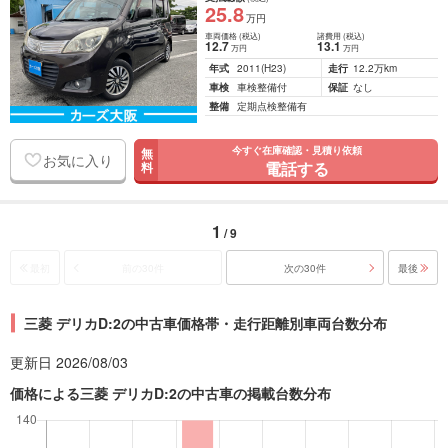
25
.8
万円
車両価格
(税込)
諸費用
(税込)
12
.7
13
.1
万円
万円
年式
2011
(H23)
走行
12.2万km
車検
車検整備付
保証
なし
整備
定期点検整備有
今すぐ在庫確認・見積り依頼
無
お気に入り
電話する
料
1
/ 9
最初
前の30件
次の30件
最後
三菱 デリカD:2の中古車価格帯・走行距離別車両台数分布
更新日 2026/08/03
価格による三菱 デリカD:2の中古車の掲載台数分布