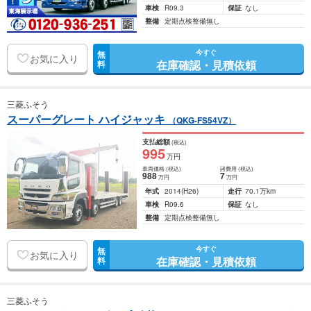
車検
R09.3
保証
なし
整備
定期点検整備無し
今すぐ
無
お気に入り
在庫確認・見積依頼
料
三菱ふそう
スーパーグレート ハイジャッキ
（QKG-FS54VZ）
支払総額
(税込)
995
万円
車両価格
(税込)
諸費用
(税込)
988
7
万円
万円
年式
2014
(H26)
走行
70.1万km
車検
R09.6
保証
なし
整備
定期点検整備無し
今すぐ
無
お気に入り
在庫確認・見積依頼
料
三菱ふそう