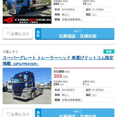
車両価格
(税込)
諸費用
(税込)
889
10
万円
万円
年式
2012
(H24)
走行
31.4万km
車検
検なし
保証
なし
整備
定期点検整備無し
今すぐ
無
お気に入り
在庫確認・見積依頼
料
三菱ふそう
新着
スーパーグレート トレーラーヘッド 車選びドットコム限定
掲載
（QPG-FP64VDR）
支払総額
(税込)
305
万円
車両価格
(税込)
諸費用
(税込)
298
7
万円
万円
年式
2015
(H27)
走行
41.8万km
車検
検なし
保証
なし
整備
定期点検整備無し
今すぐ
無
お気に入り
在庫確認・見積依頼
料