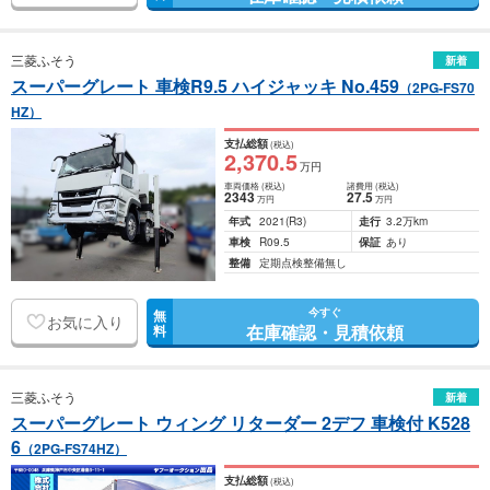
三菱ふそう
新着
スーパーグレート 車検R9.5 ハイジャッキ No.459
（2PG-FS70
HZ）
支払総額
(税込)
2,370
.5
万円
車両価格
(税込)
諸費用
(税込)
2343
27
.5
万円
万円
年式
2021
(R3)
走行
3.2万km
車検
R09.5
保証
あり
整備
定期点検整備無し
今すぐ
無
お気に入り
在庫確認・見積依頼
料
三菱ふそう
新着
スーパーグレート ウィング リターダー 2デフ 車検付 K528
6
（2PG-FS74HZ）
支払総額
(税込)