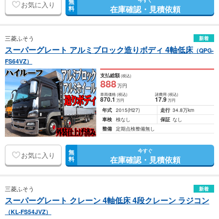
今すぐ
無
お気に入り
在庫確認・見積依頼
料
三菱ふそう
新着
スーパーグレート アルミブロック造りボディ 4軸低床
（QPG-
FS64VZ）
支払総額
(税込)
888
万円
車両価格
(税込)
諸費用
(税込)
870
.1
17
.9
万円
万円
年式
2015
(H27)
走行
34.8万km
車検
検なし
保証
なし
整備
定期点検整備無し
今すぐ
無
お気に入り
在庫確認・見積依頼
料
三菱ふそう
新着
スーパーグレート クレーン 4軸低床 4段クレーン ラジコン
（KL-FS54JVZ）