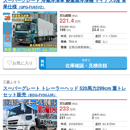
スーパーグレート 冷蔵冷凍車 菱重製冷凍機 マイナス5度 青
果仕様
（QPG-FU65VZ）
支払総額
(税込)
221
.4
万円
車両価格
(税込)
諸費用
(税込)
198
23
.4
万円
万円
年式
2015
(H27)
走行
111.1万km
車検
R09.8
保証
なし
整備
定期点検整備無し
今すぐ
無
お気に入り
在庫確認・見積依頼
料
三菱ふそう
スーパーグレート トレーラーヘッド 520馬力299cm 重トレ
セット販売
（BDG-FV50JJR）
支払総額
(税込)
233
万円
車両価格
(税込)
諸費用
(税込)
231
2
万円
万円
年式
2008
(H20)
走行
63.8万km
車検
検なし
保証
なし