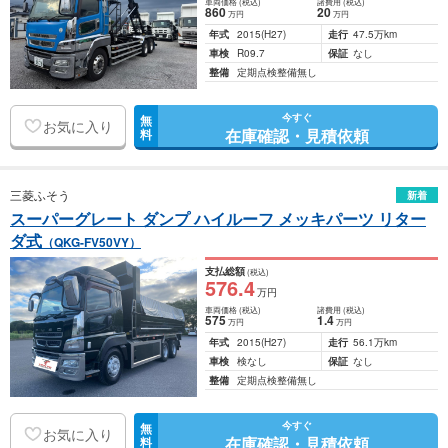
車両価格
(税込)
諸費用
(税込)
860
20
万円
万円
年式
2015
(H27)
走行
47.5万km
車検
R09.7
保証
なし
整備
定期点検整備無し
今すぐ
無
お気に入り
在庫確認・見積依頼
料
三菱ふそう
新着
スーパーグレート ダンプ ハイルーフ メッキパーツ リター
ダ式
（QKG-FV50VY）
支払総額
(税込)
576
.4
万円
車両価格
(税込)
諸費用
(税込)
575
1
.4
万円
万円
年式
2015
(H27)
走行
56.1万km
車検
検なし
保証
なし
整備
定期点検整備無し
今すぐ
無
お気に入り
在庫確認・見積依頼
料