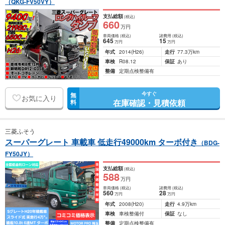
（QKG-FV50VY）
支払総額
(税込)
660
万円
車両価格
(税込)
諸費用
(税込)
645
15
万円
万円
年式
2014
(H26)
走行
77.3万km
車検
R08.12
保証
あり
整備
定期点検整備有
今すぐ
無
お気に入り
在庫確認・見積依頼
料
三菱ふそう
スーパーグレート 車載車 低走行49000km ターボ付き
（BDG-
FY50JY）
支払総額
(税込)
588
万円
車両価格
(税込)
諸費用
(税込)
560
28
万円
万円
年式
2008
(H20)
走行
4.9万km
車検
車検整備付
保証
なし
整備
定期点検整備有