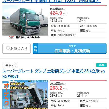
スーパーグレート 平 幌付 12.7t AT【233】
（2PG-FS74HZ）
支払総額
(税込)
424
.9
万円
車両価格
(税込)
諸費用
(税込)
423
.5
1
.4
万円
万円
年式
2018
(H30)
走行
90.1万km
車検
検なし
保証
なし
整備
定期点検整備無し
今すぐ
無
お気に入り
在庫確認・見積依頼
料
三菱ふそう
新着
スーパーグレート ダンプ 土砂禁ダンプ 水密式 35.4立米
（Q
KG-FV50VZ）
支払総額
(税込)
263
.2
万円
車両価格
(税込)
諸費用
(税込)
239
.8
23
.4
万円
万円
年式
2013
(H25)
走行
改ざん車両
車検
R09.8
保証
なし