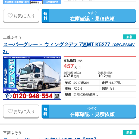
今すぐ
無
お気に入り
在庫確認・見積依頼
料
三菱ふそう
新着
スーパーグレート ウィング 2デフ 7速MT K5277
（QPG-FS64V
Z）
支払総額
(税込)
457
万円
車両価格
(税込)
諸費用
(税込)
437
.8
19
.2
万円
万円
年式
2017
(H29)
走行
68.7万km
車検
R09.5
保証
なし
整備
定期点検整備無し
今すぐ
無
お気に入り
在庫確認・見積依頼
料
三菱ふそう
新着