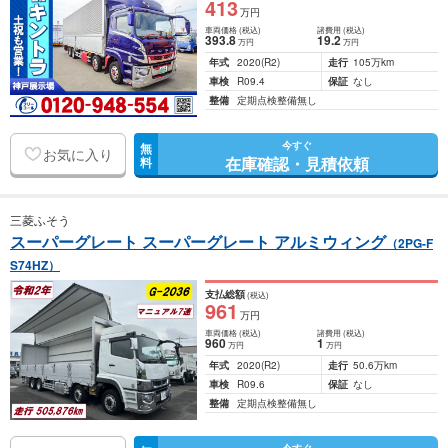
413
万円
車両価格
(税込)
諸費用
(税込)
393
.8
19
.2
万円
万円
年式
2020
(R2)
走行
105万km
車検
R09.4
保証
なし
整備
定期点検整備無し
今すぐ
無
お気に入り
在庫確認・見積依頼
料
三菱ふそう
スーパーグレート スーパーグレート アルミウィング
（2PG-F
S74HZ）
支払総額
(税込)
961
万円
車両価格
(税込)
諸費用
(税込)
960
1
万円
万円
年式
2020
(R2)
走行
50.6万km
車検
R09.6
保証
なし
整備
定期点検整備無し