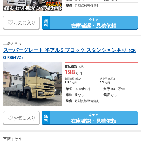
整備
定期点検整備無し
今すぐ
無
お気に入り
在庫確認・見積依頼
料
三菱ふそう
スーパーグレート 平アルミブロック スタンションあり
（QK
G-FS54VZ）
支払総額
(税込)
198
万円
車両価格
(税込)
諸費用
(税込)
187
11
万円
万円
年式
2015
(H27)
走行
93.9万km
車検
検なし
保証
なし
整備
定期点検整備無し
今すぐ
無
お気に入り
在庫確認・見積依頼
料
三菱ふそう