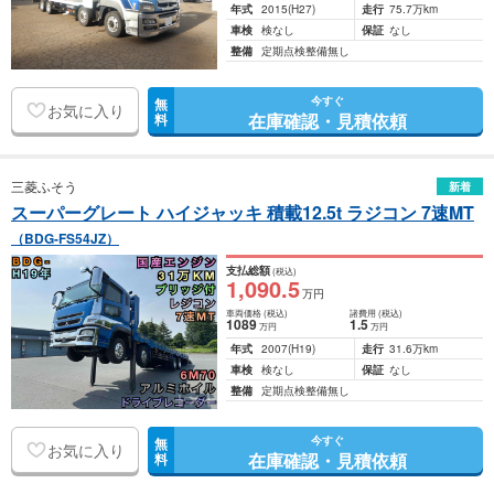
年式
2015
(H27)
走行
75.7万km
車検
検なし
保証
なし
整備
定期点検整備無し
今すぐ
無
お気に入り
在庫確認・見積依頼
料
三菱ふそう
新着
スーパーグレート ハイジャッキ 積載12.5t ラジコン 7速MT
（BDG-FS54JZ）
支払総額
(税込)
1,090
.5
万円
車両価格
(税込)
諸費用
(税込)
1089
1
.5
万円
万円
年式
2007
(H19)
走行
31.6万km
車検
検なし
保証
なし
整備
定期点検整備無し
今すぐ
無
お気に入り
在庫確認・見積依頼
料