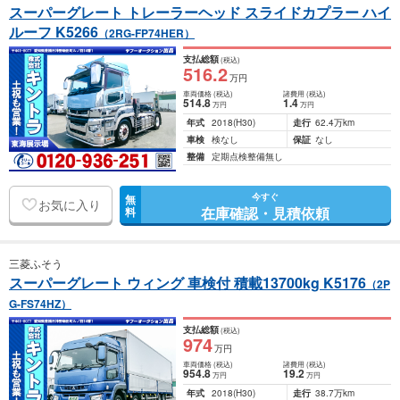
スーパーグレート トレーラーヘッド スライドカプラー ハイ
ルーフ K5266
（2RG-FP74HER）
支払総額
(税込)
516
.2
万円
車両価格
(税込)
諸費用
(税込)
514
.8
1
.4
万円
万円
年式
2018
(H30)
走行
62.4万km
車検
検なし
保証
なし
整備
定期点検整備無し
今すぐ
無
お気に入り
在庫確認・見積依頼
料
三菱ふそう
スーパーグレート ウィング 車検付 積載13700kg K5176
（2P
G-FS74HZ）
支払総額
(税込)
974
万円
車両価格
(税込)
諸費用
(税込)
954
.8
19
.2
万円
万円
年式
2018
(H30)
走行
38.7万km