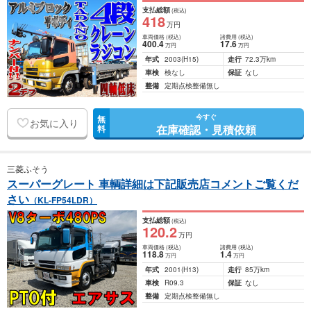
支払総額
(税込)
418
万円
車両価格
(税込)
諸費用
(税込)
400
.4
17
.6
万円
万円
年式
2003
(H15)
走行
72.3万km
車検
検なし
保証
なし
整備
定期点検整備無し
今すぐ
無
お気に入り
在庫確認・見積依頼
料
三菱ふそう
スーパーグレート 車輌詳細は下記販売店コメントご覧くだ
さい
（KL-FP54LDR）
支払総額
(税込)
120
.2
万円
車両価格
(税込)
諸費用
(税込)
118
.8
1
.4
万円
万円
年式
2001
(H13)
走行
85万km
車検
R09.3
保証
なし
整備
定期点検整備無し