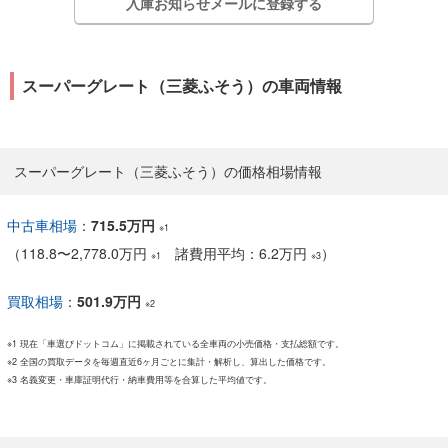
入庫お知らせメールに登録する
スーパーグレート（三菱ふそう）の車両情報
スーパーグレート（三菱ふそう）の価格相場情報
中古車相場
：
715.5万円
※1
（
118.8
〜
2,778.0万円
諸費用平均：6.2万円
）
※1
※3
買取相場
：
501.9万円
※2
※1 現在「車選びドットコム」に掲載されている全車両の小売価格・支払総額です。
※2 全国の買取データを毎週直近6ヶ月ごとに集計・解析し、算出した価格です。
※3 名義変更・車庫証明代行・納車費用等を合算した平均値です。