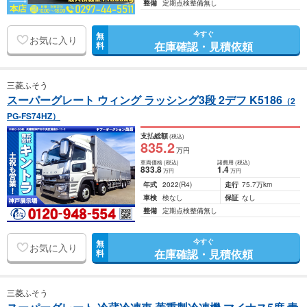
整備
定期点検整備無し
今すぐ
無
お気に入り
在庫確認・見積依頼
料
三菱ふそう
スーパーグレート ウィング ラッシング3段 2デフ K5186
（2
PG-FS74HZ）
支払総額
(税込)
835
.2
万円
車両価格
(税込)
諸費用
(税込)
833
.8
1
.4
万円
万円
年式
2022
(R4)
走行
75.7万km
車検
検なし
保証
なし
整備
定期点検整備無し
今すぐ
無
お気に入り
在庫確認・見積依頼
料
三菱ふそう