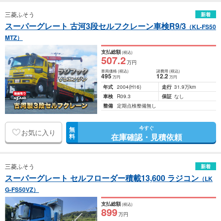
三菱ふそう
新着
スーパーグレート 古河3段セルフクレーン車検R9/3
（KL-FS50
MTZ）
支払総額
(税込)
507
.2
万円
車両価格
(税込)
諸費用
(税込)
495
12
.2
万円
万円
年式
2004
(H16)
走行
31.9万km
車検
R09.3
保証
なし
整備
定期点検整備無し
今すぐ
無
お気に入り
在庫確認・見積依頼
料
三菱ふそう
新着
スーパーグレート セルフローダー積載13,600 ラジコン
（LK
G-FS50VZ）
支払総額
(税込)
899
万円