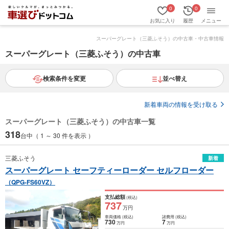
0
0
お気に入り
履歴
メニュー
スーパーグレート（三菱ふそう）の中古車・中古車情報
スーパーグレート（三菱ふそう）の中古車
検索条件を変更
並べ替え
新着車両の情報を受け取る
スーパーグレート（三菱ふそう）の中古車一覧
318
台中（ 1 ～ 30 件を表示 ）
三菱ふそう
新着
スーパーグレート セーフティーローダー セルフローダー
（QPG-FS60VZ）
支払総額
(税込)
737
万円
車両価格
(税込)
諸費用
(税込)
730
7
万円
万円