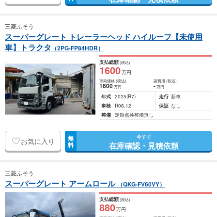
三菱ふそう
スーパーグレート トレーラーヘッド ハイルーフ【未使用
車】トラクタ
（2PG-FP84HDR）
支払総額
(税込)
1600
万円
車両価格
(税込)
諸費用
(税込)
1600
-
万円
万円
年式
2025
(R7)
走行
新車
車検
R08.12
保証
なし
整備
定期点検整備無し
今すぐ
無
お気に入り
在庫確認・見積依頼
料
三菱ふそう
スーパーグレート アームロール
（QKG-FV60VY）
支払総額
(税込)
880
万円