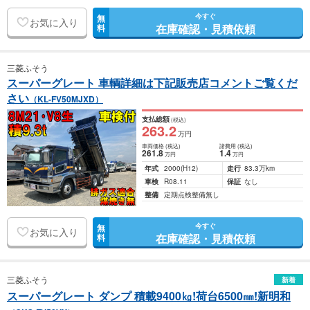
今すぐ
無
お気に入り
在庫確認・見積依頼
料
三菱ふそう
スーパーグレート 車輌詳細は下記販売店コメントご覧くだ
さい
（KL-FV50MJXD）
支払総額
(税込)
263
.2
万円
車両価格
(税込)
諸費用
(税込)
261
.8
1
.4
万円
万円
年式
2000
(H12)
走行
83.3万km
車検
R08.11
保証
なし
整備
定期点検整備無し
今すぐ
無
お気に入り
在庫確認・見積依頼
料
三菱ふそう
新着
スーパーグレート ダンプ 積載9400㎏!荷台6500㎜!新明和