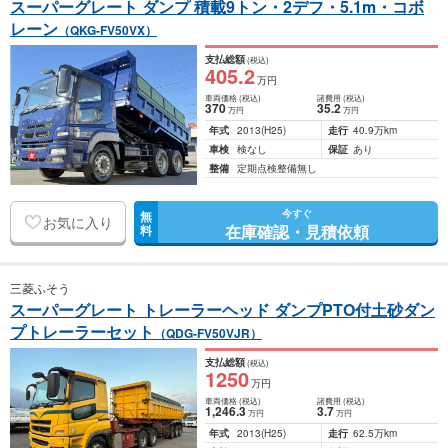
スーパーグレート ダンプ 積載9トン・2デフ・5.1m・コボ
レーン
（QKG-FV50VX）
支払総額
(税込)
405
.2
万円
車両価格
(税込)
諸費用
(税込)
370
35
.2
万円
万円
年式
2013
(H25)
走行
40.9万km
車検
検なし
保証
あり
整備
定期点検整備無し
今すぐ
無
お気に入り
在庫確認・見積依頼
料
三菱ふそう
スーパーグレート トレーラーヘッド ダンプPTO付土砂ダン
プトレーラーセット
（QDG-FV50VJR）
支払総額
(税込)
1250
万円
車両価格
(税込)
諸費用
(税込)
1,246
.3
3
.7
万円
万円
年式
2013
(H25)
走行
62.5万km