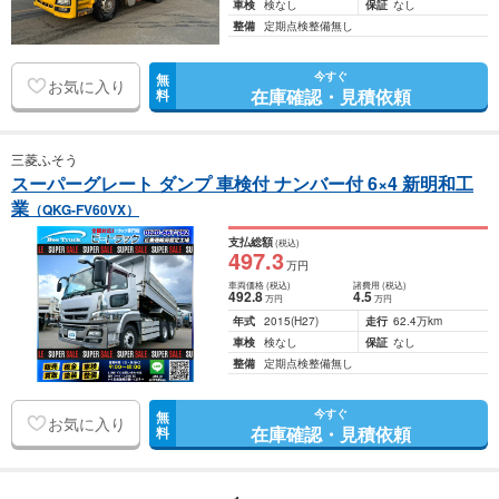
車検
検なし
保証
なし
整備
定期点検整備無し
今すぐ
無
お気に入り
在庫確認・見積依頼
料
三菱ふそう
スーパーグレート ダンプ 車検付 ナンバー付 6×4 新明和工
業
（QKG-FV60VX）
支払総額
(税込)
497
.3
万円
車両価格
(税込)
諸費用
(税込)
492
.8
4
.5
万円
万円
年式
2015
(H27)
走行
62.4万km
車検
検なし
保証
なし
整備
定期点検整備無し
今すぐ
無
お気に入り
在庫確認・見積依頼
料