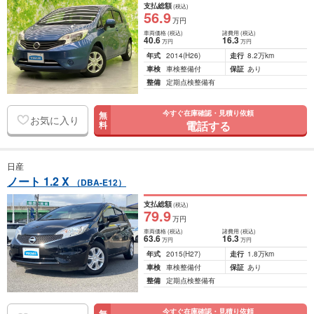
支払総額
(税込)
56
.9
万円
車両価格
(税込)
諸費用
(税込)
40
.6
16
.3
万円
万円
年式
2014
(H26)
走行
8.2万km
車検
車検整備付
保証
あり
整備
定期点検整備有
今すぐ在庫確認・見積り依頼
無
お気に入り
電話する
料
日産
ノート 1.2 X
（DBA-E12）
支払総額
(税込)
79
.9
万円
車両価格
(税込)
諸費用
(税込)
63
.6
16
.3
万円
万円
年式
2015
(H27)
走行
1.8万km
車検
車検整備付
保証
あり
整備
定期点検整備有
今すぐ在庫確認・見積り依頼
無