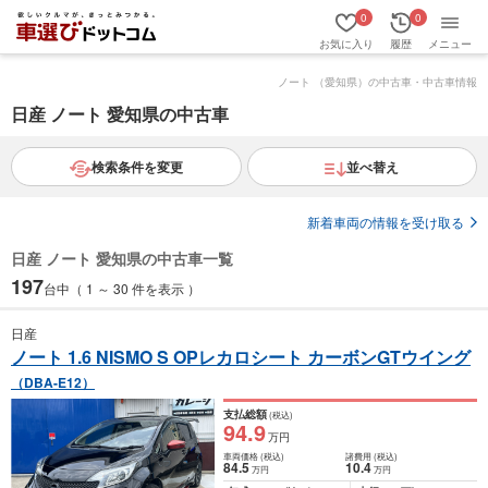
0
0
お気に入り
履歴
メニュー
ノート （愛知県）の中古車・中古車情報
日産 ノート 愛知県の中古車
検索条件を変更
並べ替え
新着車両の情報を受け取る
日産 ノート 愛知県の中古車一覧
197
台中（ 1 ～ 30 件を表示 ）
日産
ノート 1.6 NISMO S OPレカロシート カーボンGTウイング
（DBA-E12）
支払総額
(税込)
94
.9
万円
車両価格
(税込)
諸費用
(税込)
84
.5
10
.4
万円
万円