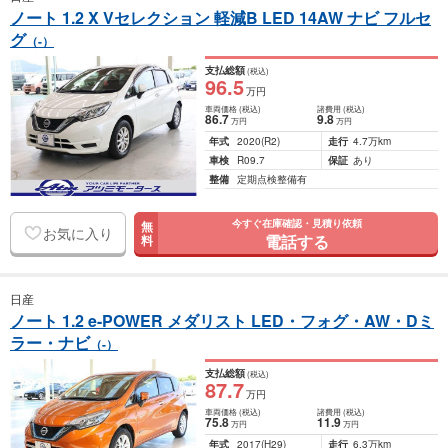
ノート 1.2 X Vセレクション 軽減B LED 14AW ナビ フルセ
グ
（-）
支払総額
(税込)
96
.5
万円
車両価格
(税込)
諸費用
(税込)
86
.7
9
.8
万円
万円
年式
2020
(R2)
走行
4.7万km
車検
R09.7
保証
あり
整備
定期点検整備有
今すぐ在庫確認・見積り依頼
無
お気に入り
電話する
料
日産
ノート 1.2 e-POWER メダリスト LED・フォグ・AW・Dミ
ラー・ナビ
（-）
支払総額
(税込)
87
.7
万円
車両価格
(税込)
諸費用
(税込)
75
.8
11
.9
万円
万円
年式
2017
(H29)
走行
6.3万km