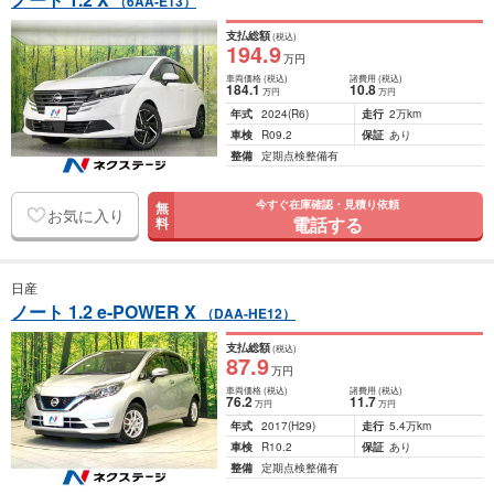
（6AA-E13）
支払総額
(税込)
194
.9
万円
車両価格
(税込)
諸費用
(税込)
184
.1
10
.8
万円
万円
年式
2024
(R6)
走行
2万km
車検
R09.2
保証
あり
整備
定期点検整備有
今すぐ在庫確認・見積り依頼
無
お気に入り
電話する
料
日産
ノート 1.2 e-POWER X
（DAA-HE12）
支払総額
(税込)
87
.9
万円
車両価格
(税込)
諸費用
(税込)
76
.2
11
.7
万円
万円
年式
2017
(H29)
走行
5.4万km
車検
R10.2
保証
あり
整備
定期点検整備有