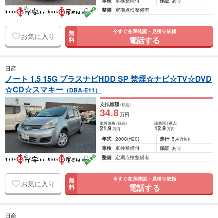
車検
車検整備付
保証
あり
整備
定期点検整備有
今すぐ在庫確認・見積り依頼
無
お気に入り
電話する
料
日産
ノート 1.5 15G プラスナビHDD SP 禁煙☆ナビ☆TV☆DVD
☆CD☆スマキー
（DBA-E11）
支払総額
(税込)
34
.8
万円
車両価格
(税込)
諸費用
(税込)
21
.9
12
.9
万円
万円
年式
2008
(H20)
走行
5.4万km
車検
車検整備付
保証
あり
整備
定期点検整備有
今すぐ在庫確認・見積り依頼
無
お気に入り
電話する
料
日産