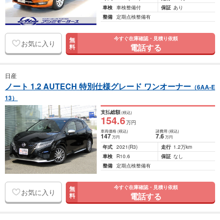
車検
車検整備付
保証
あり
整備
定期点検整備有
今すぐ在庫確認・見積り依頼
無
お気に入り
電話する
料
日産
ノート 1.2 AUTECH 特別仕様グレード ワンオーナー
（6AA-E
13）
支払総額
(税込)
154
.6
万円
車両価格
(税込)
諸費用
(税込)
147
7
.6
万円
万円
年式
2021
(R3)
走行
1.2万km
車検
R10.6
保証
なし
整備
定期点検整備有
今すぐ在庫確認・見積り依頼
無
お気に入り
電話する
料