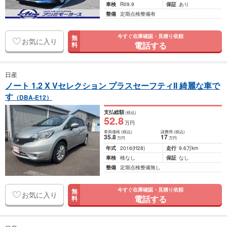
車検
R09.9
保証
あり
整備
定期点検整備有
今すぐ在庫確認・見積り依頼
無
お気に入り
電話する
料
日産
ノート 1.2 X Vセレクション プラスセーフティII 綺麗な車で
す
（DBA-E12）
支払総額
(税込)
52
.8
万円
車両価格
(税込)
諸費用
(税込)
35
.8
17
万円
万円
年式
2016
(H28)
走行
9.6万km
車検
検なし
保証
なし
整備
定期点検整備無し
今すぐ在庫確認・見積り依頼
無
お気に入り
電話する
料