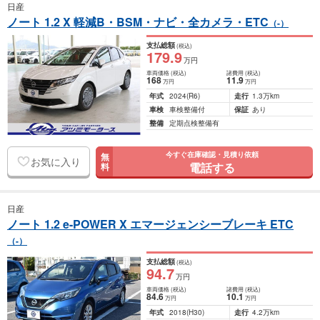
日産
ノート 1.2 X 軽減B・BSM・ナビ・全カメラ・ETC
（-）
支払総額
(税込)
179
.9
万円
車両価格
(税込)
諸費用
(税込)
168
11
.9
万円
万円
年式
2024
(R6)
走行
1.3万km
車検
車検整備付
保証
あり
整備
定期点検整備有
今すぐ在庫確認・見積り依頼
無
お気に入り
電話する
料
日産
ノート 1.2 e-POWER X エマージェンシーブレーキ ETC
（-）
支払総額
(税込)
94
.7
万円
車両価格
(税込)
諸費用
(税込)
84
.6
10
.1
万円
万円
年式
2018
(H30)
走行
4.2万km