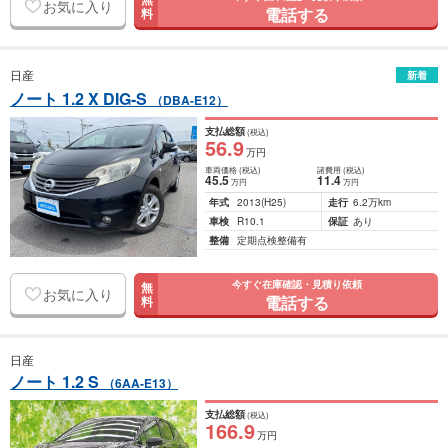
お気に入り
電話する
料
日産
新着
ノート 1.2 X DIG-S
（DBA-E12）
支払総額
(税込)
56
.9
万円
車両価格
(税込)
諸費用
(税込)
45
.5
11
.4
万円
万円
年式
2013
(H25)
走行
6.2万km
車検
R10.1
保証
あり
整備
定期点検整備有
今すぐ在庫確認・見積り依頼
無
お気に入り
電話する
料
日産
ノート 1.2 S
（6AA-E13）
支払総額
(税込)
166
.9
万円