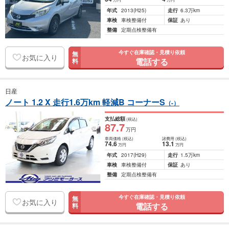
年式
2013
(H25)
走行
6.3万km
車検
車検整備付
保証
あり
整備
定期点検整備有
今すぐ在庫確認・見積り依頼
無
お気に入り
電話する
料
日産
ノート 1.2 X 走行1.6万km 軽減B コーナーS
（-）
支払総額
(税込)
87
.7
万円
車両価格
(税込)
諸費用
(税込)
74
.6
13
.1
万円
万円
年式
2017
(H29)
走行
1.5万km
車検
車検整備付
保証
あり
整備
定期点検整備有
今すぐ在庫確認・見積り依頼
無
お気に入り
電話する
料