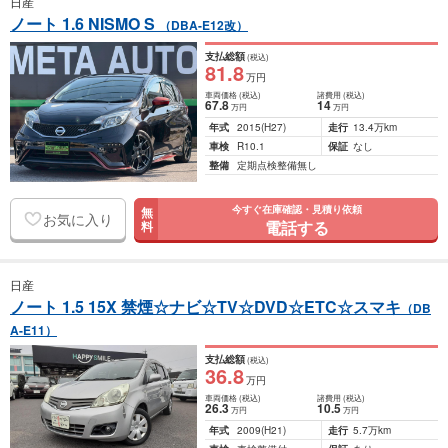
日産
ノート 1.6 NISMO S
（DBA-E12改）
支払総額
(税込)
81
.8
万円
車両価格
(税込)
諸費用
(税込)
67
.8
14
万円
万円
年式
2015
(H27)
走行
13.4万km
車検
R10.1
保証
なし
整備
定期点検整備無し
今すぐ在庫確認・見積り依頼
無
お気に入り
電話する
料
日産
ノート 1.5 15X 禁煙☆ナビ☆TV☆DVD☆ETC☆スマキ
（DB
A-E11）
支払総額
(税込)
36
.8
万円
車両価格
(税込)
諸費用
(税込)
26
.3
10
.5
万円
万円
年式
2009
(H21)
走行
5.7万km