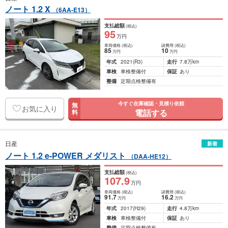
ノート 1.2 X
（6AA-E13）
支払総額
(税込)
95
万円
車両価格
(税込)
諸費用
(税込)
85
10
万円
万円
年式
2021
(R3)
走行
7.8万km
車検
車検整備付
保証
あり
整備
定期点検整備有
今すぐ在庫確認・見積り依頼
無
お気に入り
電話する
料
日産
新着
ノート 1.2 e-POWER メダリスト
（DAA-HE12）
支払総額
(税込)
107
.9
万円
車両価格
(税込)
諸費用
(税込)
91
.7
16
.2
万円
万円
年式
2017
(H29)
走行
4.8万km
車検
車検整備付
保証
あり
整備
定期点検整備有