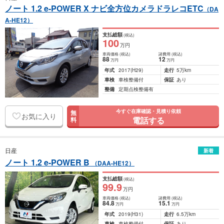
ノート 1.2 e-POWER X ナビ全方位カメラドラレコETC
（DA
A-HE12）
支払総額
(税込)
100
万円
車両価格
(税込)
諸費用
(税込)
88
12
万円
万円
年式
2017
(H29)
走行
5万km
車検
車検整備付
保証
あり
整備
定期点検整備有
今すぐ在庫確認・見積り依頼
無
お気に入り
電話する
料
日産
新着
ノート 1.2 e-POWER B
（DAA-HE12）
支払総額
(税込)
99
.9
万円
車両価格
(税込)
諸費用
(税込)
84
.8
15
.1
万円
万円
年式
2019
(H31)
走行
6.5万km
車検
車検整備付
保証
あり