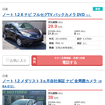
日産
新着
ノート 1.2 X ナビ フルセグTV バックカメラ DVD
（-）
支払総額
(税込)
29
.9
万円
車両価格
(税込)
諸費用
(税込)
21
.9
8
万円
万円
年式
2013
(H25)
走行
5.3万km
車検
R08.10
保証
なし
整備
定期点検整備無し
今すぐ在庫確認・見積り依頼
無
お気に入り
電話する
料
日産
ノート 1.2 メダリスト 3ヵ月自社保証 ナビ 全周囲カメラ
（D
BA-E12）
支払総額
(税込)
38
万円
車両価格
(税込)
諸費用
(税込)
34
4
万円
万円