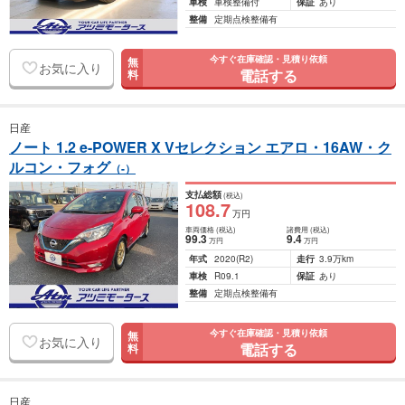
車検
車検整備付
保証
あり
整備
定期点検整備有
今すぐ在庫確認・見積り依頼
無
お気に入り
電話する
料
日産
ノート 1.2 e-POWER X Vセレクション エアロ・16AW・ク
ルコン・フォグ
（-）
支払総額
(税込)
108
.7
万円
車両価格
(税込)
諸費用
(税込)
99
.3
9
.4
万円
万円
年式
2020
(R2)
走行
3.9万km
車検
R09.1
保証
あり
整備
定期点検整備有
今すぐ在庫確認・見積り依頼
無
お気に入り
電話する
料
日産