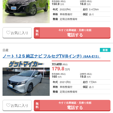
車両価格
(税込)
諸費用
(税込)
150
.9
16
.0
万円
万円
年式
2022
(R4)
走行
3.4万km
車検
車検整備付
保証
あり
整備
定期点検整備有
今すぐ在庫確認・見積り依頼
無
お気に入り
電話する
料
日産
新着
ノート 1.2 S 純正ナビ フルセグTV(8インチ)
（6AA-E13）
支払総額
(税込)
179
.8
万円
車両価格
(税込)
諸費用
(税込)
160
19
.8
万円
万円
年式
2021
(R3)
走行
7万km
車検
車検整備付
保証
あり
整備
定期点検整備有
今すぐ在庫確認・見積り依頼
無
お気に入り
電話する
料