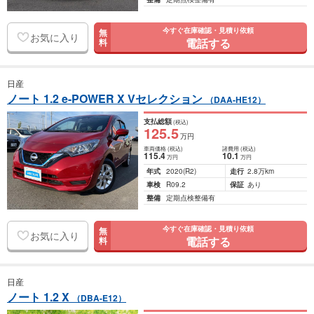
今すぐ在庫確認・見積り依頼
無
お気に入り
電話する
料
日産
ノート 1.2 e-POWER X Vセレクション
（DAA-HE12）
支払総額
(税込)
125
.5
万円
車両価格
(税込)
諸費用
(税込)
115
.4
10
.1
万円
万円
年式
2020
(R2)
走行
2.8万km
車検
R09.2
保証
あり
整備
定期点検整備有
今すぐ在庫確認・見積り依頼
無
お気に入り
電話する
料
日産
ノート 1.2 X
（DBA-E12）