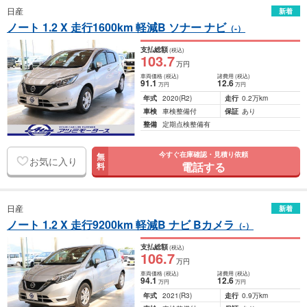
日産
新着
ノート 1.2 X 走行1600km 軽減B ソナー ナビ
（-）
支払総額
(税込)
103
.7
万円
車両価格
(税込)
諸費用
(税込)
91
.1
12
.6
万円
万円
年式
2020
(R2)
走行
0.2万km
車検
車検整備付
保証
あり
整備
定期点検整備有
今すぐ在庫確認・見積り依頼
無
お気に入り
電話する
料
日産
新着
ノート 1.2 X 走行9200km 軽減B ナビ Bカメラ
（-）
支払総額
(税込)
106
.7
万円
車両価格
(税込)
諸費用
(税込)
94
.1
12
.6
万円
万円
年式
2021
(R3)
走行
0.9万km