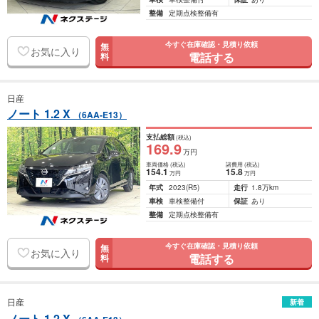
整備
定期点検整備有
今すぐ在庫確認・見積り依頼
無
お気に入り
電話する
料
日産
ノート 1.2 X
（6AA-E13）
支払総額
(税込)
169
.9
万円
車両価格
(税込)
諸費用
(税込)
154
.1
15
.8
万円
万円
年式
2023
(R5)
走行
1.8万km
車検
車検整備付
保証
あり
整備
定期点検整備有
今すぐ在庫確認・見積り依頼
無
お気に入り
電話する
料
日産
新着
ノート 1.2 X