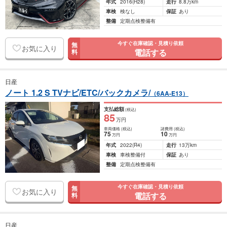
年式
2016
(H28)
走行
8.8万km
車検
検なし
保証
あり
整備
定期点検整備有
今すぐ在庫確認・見積り依頼
無
お気に入り
電話する
料
日産
ノート 1.2 S TVナビ/ETC/バックカメラ/
（6AA-E13）
支払総額
(税込)
85
万円
車両価格
(税込)
諸費用
(税込)
75
10
万円
万円
年式
2022
(R4)
走行
13万km
車検
車検整備付
保証
あり
整備
定期点検整備有
今すぐ在庫確認・見積り依頼
無
お気に入り
電話する
料
日産