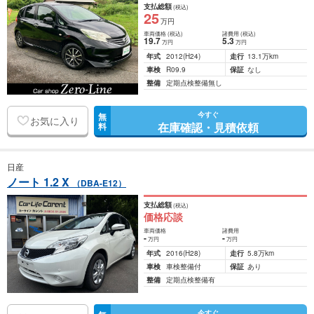
支払総額
(税込)
25
万円
車両価格
(税込)
諸費用
(税込)
19
.7
5
.3
万円
万円
年式
2012
(H24)
走行
13.1万km
車検
R09.9
保証
なし
整備
定期点検整備無し
今すぐ
無
お気に入り
在庫確認・見積依頼
料
日産
ノート 1.2 X
（DBA-E12）
支払総額
(税込)
価格応談
車両価格
諸費用
-
-
万円
万円
年式
2016
(H28)
走行
5.8万km
車検
車検整備付
保証
あり
整備
定期点検整備有
今すぐ