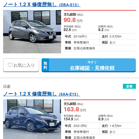
ノート 1.2 X 修復歴無し
（DBA-E12）
支払総額
(税込)
90
.8
万円
車両価格
(税込)
諸費用
(税込)
82
.6
8
.2
万円
万円
年式
2019
(R1)
走行
3.5万km
車検
車検整備付
保証
あり
整備
定期点検整備有
今すぐ
無
お気に入り
在庫確認・見積依頼
料
日産
新着
ノート 1.2 X 修復歴無し
（6AA-E13）
支払総額
(税込)
163
.8
万円
車両価格
(税込)
諸費用
(税込)
154
.9
8
.9
万円
万円
年式
2021
(R3)
走行
1.8万km
車検
車検整備付
保証
あり
整備
定期点検整備有