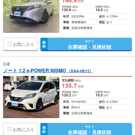
万円
車両価格
(税込)
諸費用
(税込)
130
.9
16
.0
万円
万円
年式
2022
(R4)
走行
4.1万km
車検
車検整備付
保証
あり
整備
定期点検整備有
今すぐ
無
お気に入り
在庫確認・見積依頼
料
日産
ノート 1.2 e-POWER NISMO
（DAA-HE12）
支払総額
(税込)
135
.7
万円
車両価格
(税込)
諸費用
(税込)
125
.2
10
.5
万円
万円
年式
2018
(H30)
走行
6.4万km
車検
R09.5
保証
あり
整備
定期点検整備有
今すぐ
無
お気に入り
在庫確認・見積依頼
料