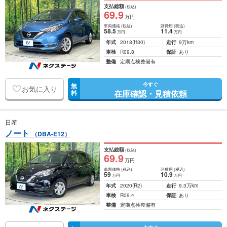
支払総額
(税込)
69
.9
万円
車両価格
(税込)
諸費用
(税込)
58
.5
11
.4
万円
万円
年式
2018
(H30)
走行
9万km
車検
R09.8
保証
あり
整備
定期点検整備有
今すぐ
無
お気に入り
在庫確認・見積依頼
料
日産
ノート
（DBA-E12）
支払総額
(税込)
69
.9
万円
車両価格
(税込)
諸費用
(税込)
59
10
.9
万円
万円
年式
2020
(R2)
走行
9.3万km
車検
R09.4
保証
あり
整備
定期点検整備有