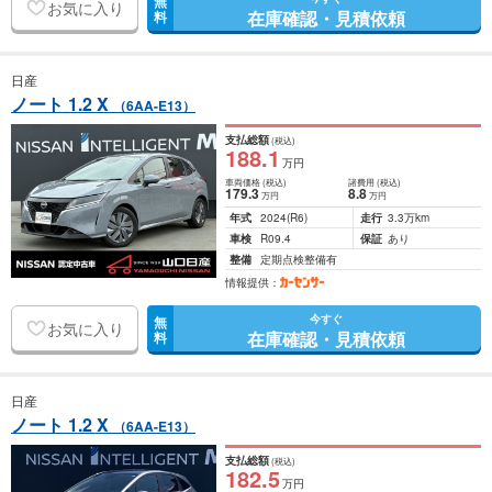
無
お気に入り
在庫確認・見積依頼
料
日産
ノート 1.2 X
（6AA-E13）
支払総額
(税込)
188
.1
万円
車両価格
(税込)
諸費用
(税込)
179
.3
8
.8
万円
万円
年式
2024
(R6)
走行
3.3万km
車検
R09.4
保証
あり
整備
定期点検整備有
情報提供：
今すぐ
無
お気に入り
在庫確認・見積依頼
料
日産
ノート 1.2 X
（6AA-E13）
支払総額
(税込)
182
.5
万円