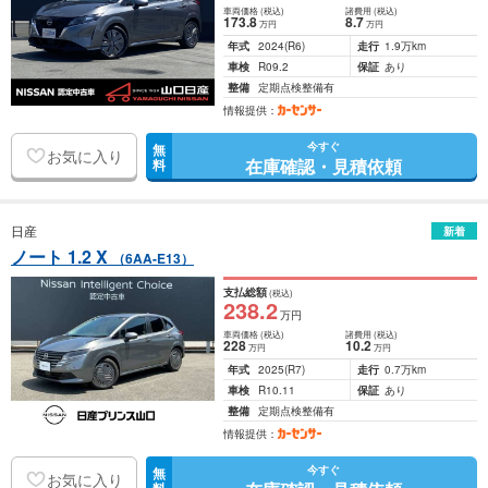
車両価格
(税込)
諸費用
(税込)
173
.8
8
.7
万円
万円
年式
2024
(R6)
走行
1.9万km
車検
R09.2
保証
あり
整備
定期点検整備有
情報提供：
今すぐ
無
お気に入り
在庫確認・見積依頼
料
日産
新着
ノート 1.2 X
（6AA-E13）
支払総額
(税込)
238
.2
万円
車両価格
(税込)
諸費用
(税込)
228
10
.2
万円
万円
年式
2025
(R7)
走行
0.7万km
車検
R10.11
保証
あり
整備
定期点検整備有
情報提供：
今すぐ
無
お気に入り