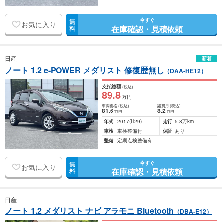
今すぐ
無
お気に入り
在庫確認・見積依頼
料
日産
新着
ノート 1.2 e-POWER メダリスト 修復歴無し
（DAA-HE12）
支払総額
(税込)
89
.8
万円
車両価格
(税込)
諸費用
(税込)
81
.6
8
.2
万円
万円
年式
2017
(H29)
走行
5.8万km
車検
車検整備付
保証
あり
整備
定期点検整備有
今すぐ
無
お気に入り
在庫確認・見積依頼
料
日産
ノート 1.2 メダリスト ナビ アラモニ Bluetooth
（DBA-E12）