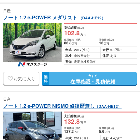
日産
ノート 1.2 e-POWER メダリスト
（DAA-HE12）
支払総額
(税込)
102
.8
万円
車両価格
(税込)
諸費用
(税込)
86
.8
16
万円
万円
年式
2017
(H29)
走行
6.1万km
車検
車検整備付
保証
あり
整備
定期点検整備有
今すぐ
無
お気に入り
在庫確認・見積依頼
料
日産
ノート 1.2 e-POWER NISMO 修復歴無し
（DAA-HE12）
支払総額
(税込)
132
.8
万円
車両価格
(税込)
諸費用
(税込)
127
.2
5
.6
万円
万円
年式
2017
(H29)
走行
4.4万km