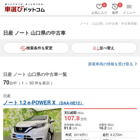
0
0
お気に入り
履歴
メニュー
ノート （山口県）の中古車・中古車情報
日産 ノート 山口県の中古車
検索条件を変更
並べ替え
新着車両の情報を受け取る
日産 ノート 山口県の中古車一覧
70
台中（ 1 ～ 30 件を表示 ）
日産
ノート 1.2 e-POWER X
（DAA-HE12）
支払総額
(税込)
107
.8
万円
車両価格
(税込)
諸費用
(税込)
91
.6
16
.2
万円
万円
年式
2019
(R1)
走行
9.2万km