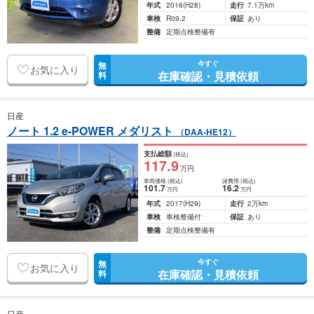
年式
2016
(H28)
走行
7.1万km
車検
R09.2
保証
あり
整備
定期点検整備有
今すぐ
無
お気に入り
在庫確認・見積依頼
料
日産
ノート 1.2 e-POWER メダリスト
（DAA-HE12）
支払総額
(税込)
117
.9
万円
車両価格
(税込)
諸費用
(税込)
101
.7
16
.2
万円
万円
年式
2017
(H29)
走行
2万km
車検
車検整備付
保証
あり
整備
定期点検整備有
今すぐ
無
お気に入り
在庫確認・見積依頼
料
日産