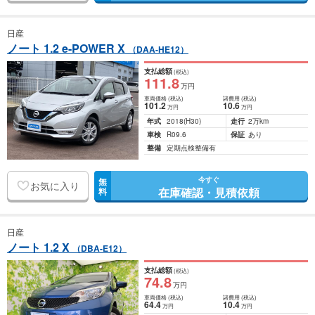
日産
ノート 1.2 e-POWER X
（DAA-HE12）
支払総額
(税込)
111
.8
万円
車両価格
(税込)
諸費用
(税込)
101
.2
10
.6
万円
万円
年式
2018
(H30)
走行
2万km
車検
R09.6
保証
あり
整備
定期点検整備有
今すぐ
無
お気に入り
在庫確認・見積依頼
料
日産
ノート 1.2 X
（DBA-E12）
支払総額
(税込)
74
.8
万円
車両価格
(税込)
諸費用
(税込)
64
.4
10
.4
万円
万円