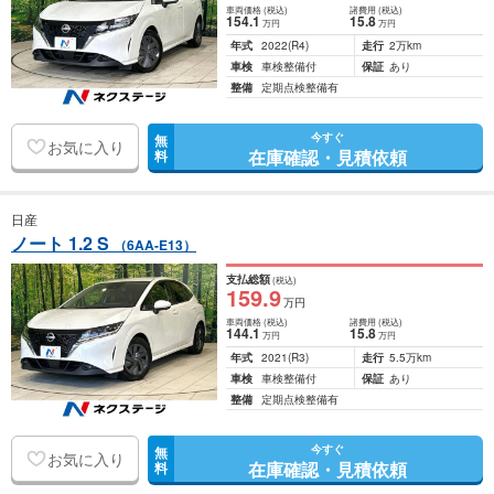
車両価格
(税込)
諸費用
(税込)
154
.1
15
.8
万円
万円
年式
2022
(R4)
走行
2万km
車検
車検整備付
保証
あり
整備
定期点検整備有
今すぐ
無
お気に入り
在庫確認・見積依頼
料
日産
ノート 1.2 S
（6AA-E13）
支払総額
(税込)
159
.9
万円
車両価格
(税込)
諸費用
(税込)
144
.1
15
.8
万円
万円
年式
2021
(R3)
走行
5.5万km
車検
車検整備付
保証
あり
整備
定期点検整備有
今すぐ
無
お気に入り
在庫確認・見積依頼
料