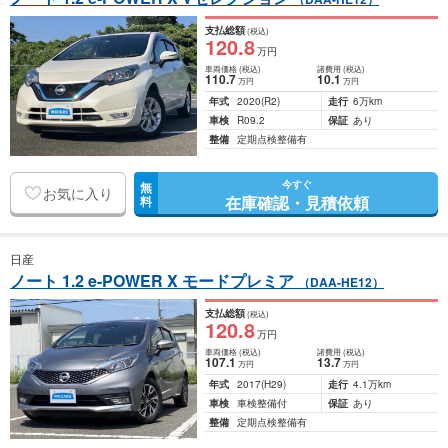
支払総額
(税込)
120
.8
万円
車両価格
(税込)
諸費用
(税込)
110
.7
10
.1
万円
万円
年式
2020
(R2)
走行
6万km
車検
R09.2
保証
あり
整備
定期点検整備有
今すぐ
無
お気に入り
在庫確認・見積依頼
料
日産
ノート 1.2 e-POWER X モードプレミア
（DAA-HE12）
支払総額
(税込)
120
.8
万円
車両価格
(税込)
諸費用
(税込)
107
.1
13
.7
万円
万円
年式
2017
(H29)
走行
4.1万km
車検
車検整備付
保証
あり
整備
定期点検整備有