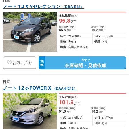
ノート 1.2 X Vセレクション
（DBA-E12）
支払総額
(税込)
95
.8
万円
車両価格
(税込)
諸費用
(税込)
85
.6
10
.2
万円
万円
年式
2020
(R2)
走行
8.1万km
車検
R09.3
保証
あり
整備
定期点検整備有
今すぐ
無
お気に入り
在庫確認・見積依頼
料
日産
ノート 1.2 e-POWER X
（DAA-HE12）
支払総額
(税込)
101
.8
万円
車両価格
(税込)
諸費用
(税込)
91
.6
10
.2
万円
万円
年式
2017
(H29)
走行
3.8万km
車検
R08.11
保証
あり
整備
定期点検整備有