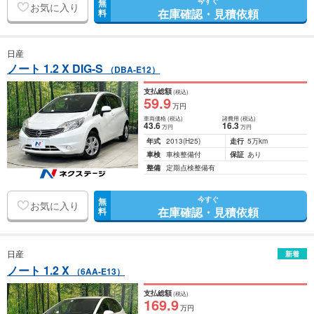
今すぐ
無
お気に入り
在庫確認・見積依頼
料
日産
ノート 1.2 X DIG-S
（DBA-E12）
支払総額
(税込)
59
.9
万円
車両価格
(税込)
諸費用
(税込)
43
.6
16
.3
万円
万円
年式
2013
(H25)
走行
5万km
車検
車検整備付
保証
あり
整備
定期点検整備有
今すぐ
無
お気に入り
在庫確認・見積依頼
料
日産
新着
ノート 1.2 X
（6AA-E13）
支払総額
(税込)
169
.9
万円