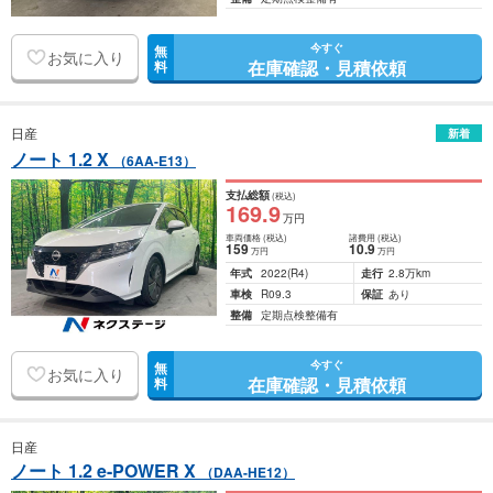
今すぐ
無
お気に入り
在庫確認・見積依頼
料
日産
新着
ノート 1.2 X
（6AA-E13）
支払総額
(税込)
169
.9
万円
車両価格
(税込)
諸費用
(税込)
159
10
.9
万円
万円
年式
2022
(R4)
走行
2.8万km
車検
R09.3
保証
あり
整備
定期点検整備有
今すぐ
無
お気に入り
在庫確認・見積依頼
料
日産
ノート 1.2 e-POWER X
（DAA-HE12）