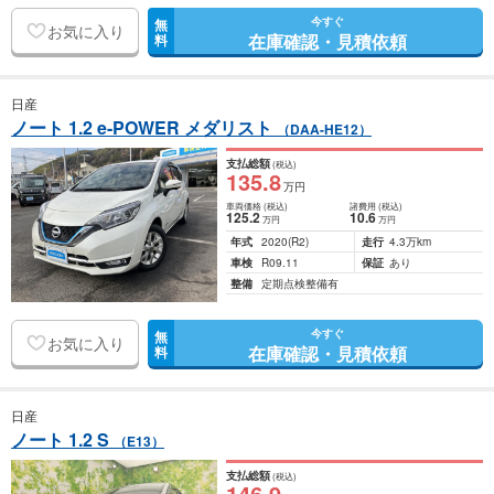
今すぐ
無
お気に入り
在庫確認・見積依頼
料
日産
ノート 1.2 e-POWER メダリスト
（DAA-HE12）
支払総額
(税込)
135
.8
万円
車両価格
(税込)
諸費用
(税込)
125
.2
10
.6
万円
万円
年式
2020
(R2)
走行
4.3万km
車検
R09.11
保証
あり
整備
定期点検整備有
今すぐ
無
お気に入り
在庫確認・見積依頼
料
日産
ノート 1.2 S
（E13）
支払総額
(税込)
146
.9