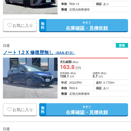
車検
R08.12
保証
あり
整備
定期点検整備有
今すぐ
無
お気に入り
在庫確認・見積依頼
料
日産
新着
ノート 1.2 X 修復歴無し
（6AA-E13）
支払総額
(税込)
163
.8
万円
車両価格
(税込)
諸費用
(税込)
158
.1
5
.7
万円
万円
年式
2022
(R4)
走行
3.7万km
車検
R09.6
保証
あり
整備
定期点検整備有
今すぐ
無
お気に入り
在庫確認・見積依頼
料
日産