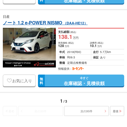
在庫確認・見積依頼
料
日産
ノート 1.2 e-POWER NISMO
（DAA-HE12）
支払総額
(税込)
138
.1
万円
車両価格
(税込)
諸費用
(税込)
128
10
.1
万円
万円
年式
2018
(H30)
走行
5.7万km
車検
R09.5
保証
あり
整備
定期点検整備有
情報提供：
今すぐ
無
お気に入り
在庫確認・見積依頼
料
1
/ 3
最初
前の30件
次の30件
最後