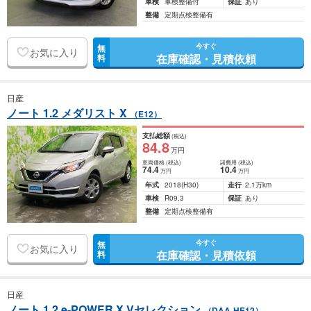
車検
車検整備付
保証
あり
整備
定期点検整備有
今すぐ
無
お気に入り
在庫確認・見積依頼
料
日産
ノート 1.2 メダリスト X
（E12）
支払総額
(税込)
84
.8
万円
車両価格
(税込)
諸費用
(税込)
74
.4
10
.4
万円
万円
年式
2018
(H30)
走行
2.1万km
車検
R09.3
保証
あり
整備
定期点検整備有
今すぐ
無
お気に入り
在庫確認・見積依頼
料
日産
ノート 1.2 e-POWER X Vセレクション
（DAA-HE12）