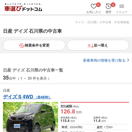
0
0
お気に入り
履歴
メニュー
デイズ （石川県）の中古車・中古車情報
日産 デイズ 石川県の中古車
検索条件を変更
並べ替え
新着車両の情報を受け取る
日産 デイズ 石川県の中古車一覧
35
台中（ 1 ～ 30 件を表示 ）
日産
デイズ S 4WD
（B46W）
支払総額
(税込)
126
.8
万円
車両価格
(税込)
諸費用
(税込)
115
.4
11
.4
万円
万円
年式
2024
(R6)
走行
1万km