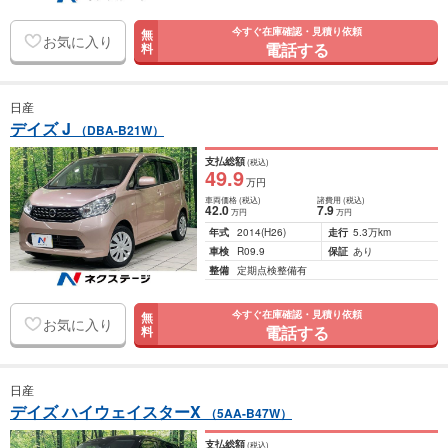
今すぐ在庫確認・見積り依頼
無
お気に入り
電話する
料
日産
デイズ J
（DBA-B21W）
支払総額
(税込)
49
.9
万円
車両価格
(税込)
諸費用
(税込)
42
.0
7
.9
万円
万円
年式
2014
(H26)
走行
5.3万km
車検
R09.9
保証
あり
整備
定期点検整備有
今すぐ在庫確認・見積り依頼
無
お気に入り
電話する
料
日産
デイズ ハイウェイスターX
（5AA-B47W）
支払総額
(税込)