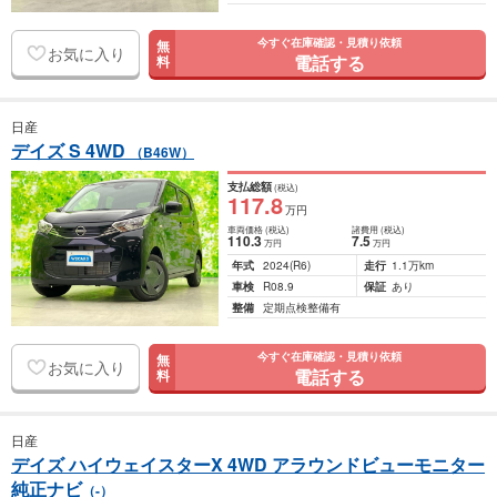
今すぐ在庫確認・見積り依頼
無
お気に入り
電話する
料
日産
デイズ S 4WD
（B46W）
支払総額
(税込)
117
.8
万円
車両価格
(税込)
諸費用
(税込)
110
.3
7
.5
万円
万円
年式
2024
(R6)
走行
1.1万km
車検
R08.9
保証
あり
整備
定期点検整備有
今すぐ在庫確認・見積り依頼
無
お気に入り
電話する
料
日産
デイズ ハイウェイスターX 4WD アラウンドビューモニター
純正ナビ
（-）