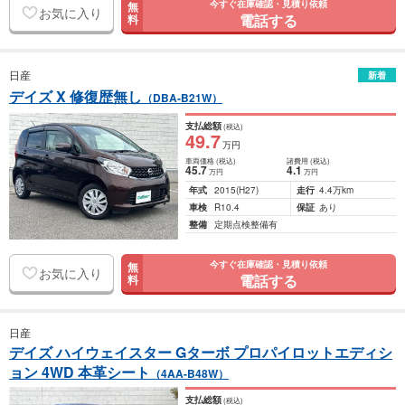
今すぐ在庫確認・見積り依頼
無
お気に入り
電話する
料
日産
新着
デイズ X 修復歴無し
（DBA-B21W）
支払総額
(税込)
49
.7
万円
車両価格
(税込)
諸費用
(税込)
45
.7
4
.1
万円
万円
年式
2015
(H27)
走行
4.4万km
車検
R10.4
保証
あり
整備
定期点検整備有
今すぐ在庫確認・見積り依頼
無
お気に入り
電話する
料
日産
デイズ ハイウェイスター Gターボ プロパイロットエディシ
ョン 4WD 本革シート
（4AA-B48W）
支払総額
(税込)