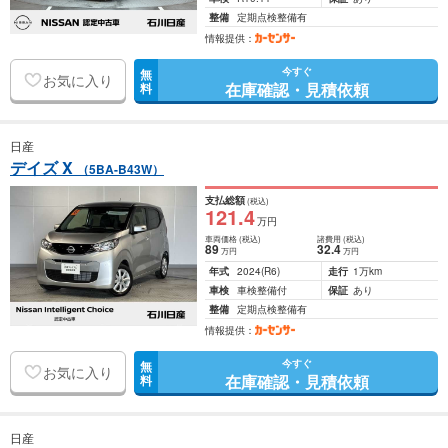
整備
定期点検整備有
情報提供：
今すぐ
無
お気に入り
在庫確認・見積依頼
料
日産
デイズ X
（5BA-B43W）
支払総額
(税込)
121
.4
万円
車両価格
(税込)
諸費用
(税込)
89
32
.4
万円
万円
年式
2024
(R6)
走行
1万km
車検
車検整備付
保証
あり
整備
定期点検整備有
情報提供：
今すぐ
無
お気に入り
在庫確認・見積依頼
料
日産