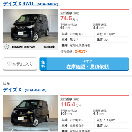
デイズ X 4WD
（5BA-B46W）
支払総額
(税込)
74
.5
万円
車両価格
(税込)
諸費用
(税込)
69
5
.5
万円
万円
年式
2020
(R2)
走行
9.6万km
車検
R09.7
保証
あり
整備
定期点検整備有
情報提供：
今すぐ
無
お気に入り
在庫確認・見積依頼
料
日産
デイズ X
（5BA-B43W）
支払総額
(税込)
115
.4
万円
車両価格
(税込)
諸費用
(税込)
109
6
.4
万円
万円
年式
2023
(R5)
走行
1.1万km
車検
車検整備付
保証
あり
整備
定期点検整備有