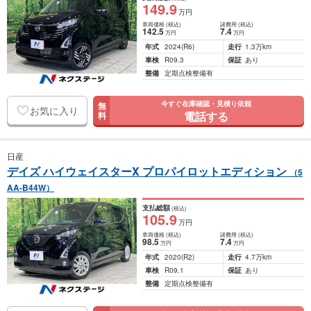
149
.9
万円
車両価格
(税込)
諸費用
(税込)
142
.5
7
.4
万円
万円
年式
2024
(R6)
走行
1.3万km
車検
R09.3
保証
あり
整備
定期点検整備有
今すぐ在庫確認・見積り依頼
無
お気に入り
電話する
料
日産
デイズ ハイウェイスターX プロパイロットエディション
（5
AA-B44W）
支払総額
(税込)
105
.9
万円
車両価格
(税込)
諸費用
(税込)
98
.5
7
.4
万円
万円
年式
2020
(R2)
走行
4.7万km
車検
R09.1
保証
あり
整備
定期点検整備有