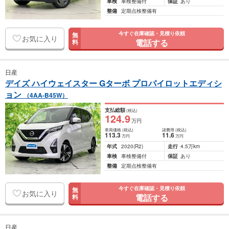
車検
車検整備付
保証
あり
整備
定期点検整備有
今すぐ在庫確認・見積り依頼
無
お気に入り
電話する
料
日産
デイズ ハイウェイスター Gターボ プロパイロットエディシ
ョン
（4AA-B45W）
支払総額
(税込)
124
.9
万円
車両価格
(税込)
諸費用
(税込)
113
.3
11
.6
万円
万円
年式
2020
(R2)
走行
4.5万km
車検
車検整備付
保証
あり
整備
定期点検整備有
今すぐ在庫確認・見積り依頼
無
お気に入り
電話する
料
日産