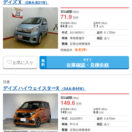
デイズ X
（DBA-B21W）
支払総額
(税込)
71
.9
万円
車両価格
(税込)
諸費用
(税込)
64
.8
7
.1
万円
万円
年式
2019
(H31)
走行
5.1万km
車検
車検整備付
保証
あり
整備
定期点検整備有
情報提供：
今すぐ
無
お気に入り
在庫確認・見積依頼
料
日産
デイズ ハイウェイスターX
（5AA-B44W）
支払総額
(税込)
149
.6
万円
車両価格
(税込)
諸費用
(税込)
143
6
.6
万円
万円
年式
2025
(R7)
走行
0.6万km
車検
R10.9
保証
あり
整備
定期点検整備有