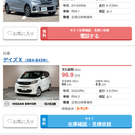
年式
2016
(H28)
走行
6.5万km
車検
R09.1
保証
あり
整備
定期点検整備有
今すぐ在庫確認・見積り依頼
無
お気に入り
電話する
料
日産
デイズ X
（5BA-B43W）
支払総額
(税込)
98
.9
万円
車両価格
(税込)
諸費用
(税込)
94
4
.9
万円
万円
年式
2022
(R4)
走行
3.6万km
車検
R09.2
保証
あり
整備
定期点検整備有
情報提供：
今すぐ
無
お気に入り
在庫確認・見積依頼
料