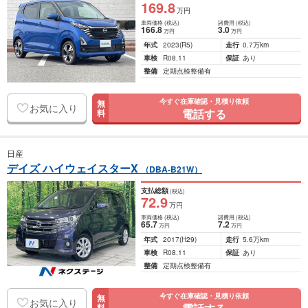
169
.8
万円
車両価格
(税込)
諸費用
(税込)
166
.8
3
.0
万円
万円
年式
2023
(R5)
走行
0.7万km
車検
R08.11
保証
あり
整備
定期点検整備有
今すぐ在庫確認・見積り依頼
無
お気に入り
電話する
料
日産
デイズ ハイウェイスターX
（DBA-B21W）
支払総額
(税込)
72
.9
万円
車両価格
(税込)
諸費用
(税込)
65
.7
7
.2
万円
万円
年式
2017
(H29)
走行
5.6万km
車検
R08.11
保証
あり
整備
定期点検整備有
今すぐ在庫確認・見積り依頼
無
お気に入り
料