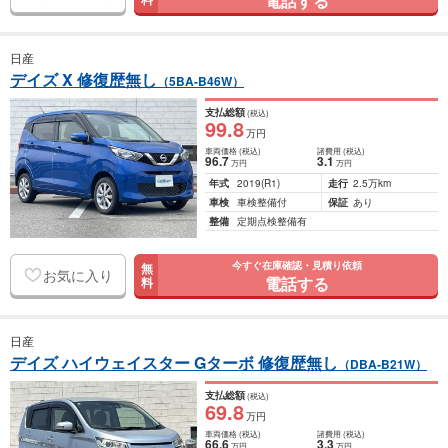
電話する
日産
デイズ X 修復歴無し
（5BA-B46W）
支払総額
(税込)
99
.8
万円
車両価格
(税込)
諸費用
(税込)
96
.7
3
.1
万円
万円
年式
2019
(R1)
走行
2.5万km
車検
車検整備付
保証
あり
整備
定期点検整備有
今すぐ在庫確認・見積り依頼
無
お気に入り
電話する
料
日産
デイズ ハイウェイスター Gターボ 修復歴無し
（DBA-B21W）
支払総額
(税込)
69
.8
万円
車両価格
(税込)
諸費用
(税込)
66
.6
3
.3
万円
万円