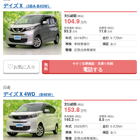
デイズ X
（5BA-B43W）
支払総額
(税込)
104
.9
万円
車両価格
(税込)
諸費用
(税込)
93
.3
11
.6
万円
万円
年式
2019
(R1)
走行
3.7万km
車検
車検整備付
保証
あり
整備
定期点検整備有
今すぐ在庫確認・見積り依頼
無
お気に入り
電話する
料
日産
デイズ X 4WD
（B46W）
支払総額
(税込)
153
.8
万円
車両価格
(税込)
諸費用
(税込)
145
.3
8
.5
万円
万円
年式
2025
(R7)
走行
0.5万km
車検
R10.3
保証
あり
整備
定期点検整備無し