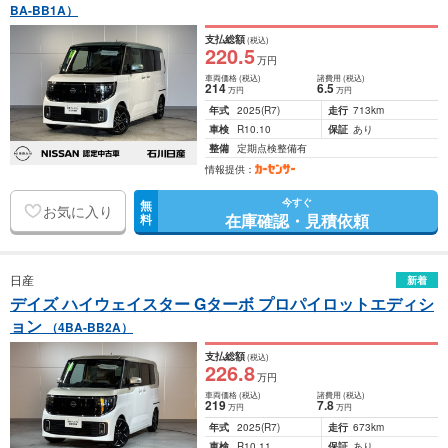
BA-BB1A）
支払総額
(税込)
220
.5
万円
車両価格
(税込)
諸費用
(税込)
214
6
.5
万円
万円
年式
2025
(R7)
走行
713km
車検
R10.10
保証
あり
整備
定期点検整備有
情報提供：
今すぐ
無
お気に入り
在庫確認・見積依頼
料
日産
新着
デイズ ハイウェイスター Gターボ プロパイロットエディシ
ョン
（4BA-BB2A）
支払総額
(税込)
226
.8
万円
車両価格
(税込)
諸費用
(税込)
219
7
.8
万円
万円
年式
2025
(R7)
走行
673km
車検
R10.11
保証
あり