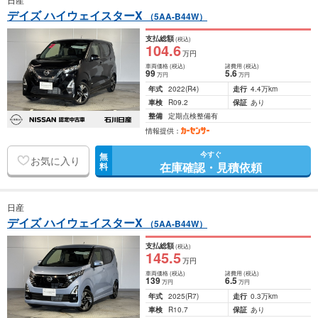
デイズ ハイウェイスターX
（5AA-B44W）
支払総額
(税込)
104
.6
万円
車両価格
(税込)
諸費用
(税込)
99
5
.6
万円
万円
年式
2022
(R4)
走行
4.4万km
車検
R09.2
保証
あり
整備
定期点検整備有
情報提供：
今すぐ
無
お気に入り
在庫確認・見積依頼
料
日産
デイズ ハイウェイスターX
（5AA-B44W）
支払総額
(税込)
145
.5
万円
車両価格
(税込)
諸費用
(税込)
139
6
.5
万円
万円
年式
2025
(R7)
走行
0.3万km
車検
R10.7
保証
あり