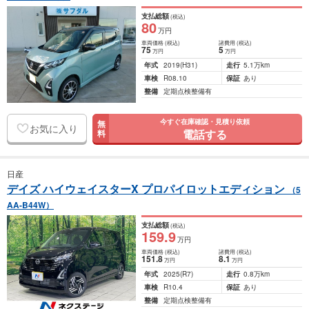
支払総額
(税込)
80
万円
車両価格
(税込)
諸費用
(税込)
75
5
万円
万円
年式
2019
(H31)
走行
5.1万km
車検
R08.10
保証
あり
整備
定期点検整備有
今すぐ在庫確認・見積り依頼
無
お気に入り
電話する
料
日産
デイズ ハイウェイスターX プロパイロットエディション
（5
AA-B44W）
支払総額
(税込)
159
.9
万円
車両価格
(税込)
諸費用
(税込)
151
.8
8
.1
万円
万円
年式
2025
(R7)
走行
0.8万km
車検
R10.4
保証
あり
整備
定期点検整備有