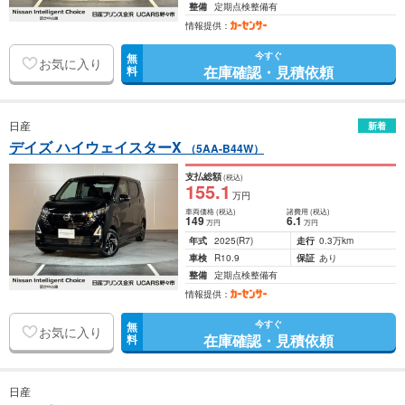
整備
定期点検整備有
情報提供：
今すぐ
無
お気に入り
在庫確認・見積依頼
料
日産
新着
デイズ ハイウェイスターX
（5AA-B44W）
支払総額
(税込)
155
.1
万円
車両価格
(税込)
諸費用
(税込)
149
6
.1
万円
万円
年式
2025
(R7)
走行
0.3万km
車検
R10.9
保証
あり
整備
定期点検整備有
情報提供：
今すぐ
無
お気に入り
在庫確認・見積依頼
料
日産