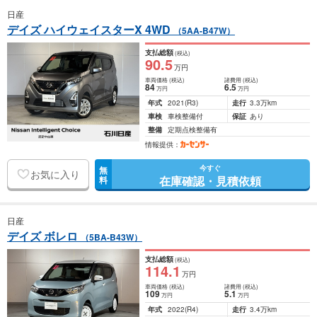
日産
デイズ ハイウェイスターX 4WD
（5AA-B47W）
支払総額
(税込)
90
.5
万円
車両価格
(税込)
諸費用
(税込)
84
6
.5
万円
万円
年式
2021
(R3)
走行
3.3万km
車検
車検整備付
保証
あり
整備
定期点検整備有
情報提供：
今すぐ
無
お気に入り
在庫確認・見積依頼
料
日産
デイズ ボレロ
（5BA-B43W）
支払総額
(税込)
114
.1
万円
車両価格
(税込)
諸費用
(税込)
109
5
.1
万円
万円
年式
2022
(R4)
走行
3.4万km