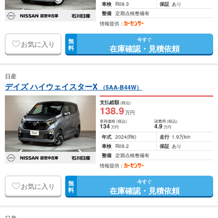
車検
R09.3
保証
あり
整備
定期点検整備有
情報提供：
今すぐ
無
お気に入り
在庫確認・見積依頼
料
日産
デイズ ハイウェイスターX
（5AA-B44W）
支払総額
(税込)
138
.9
万円
車両価格
(税込)
諸費用
(税込)
134
4
.9
万円
万円
年式
2024
(R6)
走行
1.9万km
車検
R09.2
保証
あり
整備
定期点検整備有
情報提供：
今すぐ
無
お気に入り
在庫確認・見積依頼
料
日産