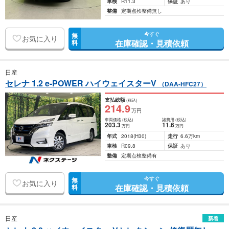
車検
R11.3
保証
あり
整備
定期点検整備無し
今すぐ
無
お気に入り
在庫確認・見積依頼
料
日産
セレナ 1.2 e-POWER ハイウェイスターV
（DAA-HFC27）
支払総額
(税込)
214
.9
万円
車両価格
(税込)
諸費用
(税込)
203
.3
11
.6
万円
万円
年式
2018
(H30)
走行
6.6万km
車検
R09.8
保証
あり
整備
定期点検整備有
今すぐ
無
お気に入り
在庫確認・見積依頼
料
日産
新着