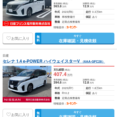
車両価格
(税込)
諸費用
(税込)
363
.8
12
.9
万円
万円
年式
2023
(R5)
走行
0.3万km
車検
車検整備付
保証
あり
整備
定期点検整備有
情報提供：
今すぐ
無
お気に入り
在庫確認・見積依頼
料
日産
セレナ 1.4 e-POWER ハイウェイスターV
（6AA-GFC28）
支払総額
(税込)
407
.4
万円
車両価格
(税込)
諸費用
(税込)
394
.6
12
.8
万円
万円
年式
2025
(R7)
走行
1.8万km
車検
R10.2
保証
あり
整備
定期点検整備有
情報提供：
今すぐ
無
お気に入り
在庫確認・見積依頼
料