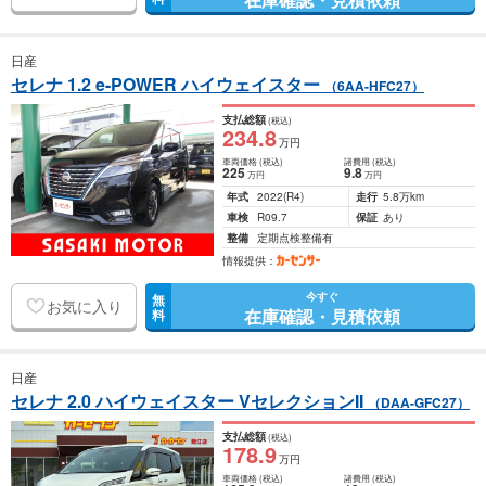
日産
セレナ 1.2 e-POWER ハイウェイスター
（6AA-HFC27）
支払総額
(税込)
234
.8
万円
車両価格
(税込)
諸費用
(税込)
225
9
.8
万円
万円
年式
2022
(R4)
走行
5.8万km
車検
R09.7
保証
あり
整備
定期点検整備有
情報提供：
今すぐ
無
お気に入り
在庫確認・見積依頼
料
日産
セレナ 2.0 ハイウェイスター VセレクションII
（DAA-GFC27）
支払総額
(税込)
178
.9
万円
車両価格
(税込)
諸費用
(税込)