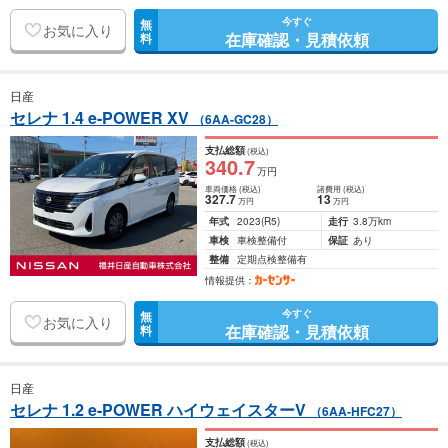
今すぐ
無
お気に入り
在庫確認・見積依頼
料
日産
セレナ 1.4 e-POWER XV
（6AA-GC28）
支払総額
(税込)
340
.7
万円
車両価格
(税込)
諸費用
(税込)
327
.7
13
万円
万円
年式
2023
(R5)
走行
3.8万km
車検
車検整備付
保証
あり
整備
定期点検整備有
情報提供：
今すぐ
無
お気に入り
在庫確認・見積依頼
料
日産
セレナ 1.2 e-POWER ハイウェイスターV
（6AA-HFC27）
支払総額
(税込)