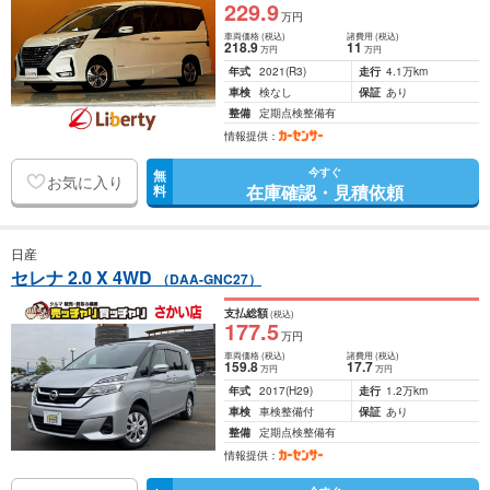
229
.9
万円
車両価格
(税込)
諸費用
(税込)
218
.9
11
万円
万円
年式
2021
(R3)
走行
4.1万km
車検
検なし
保証
あり
整備
定期点検整備有
情報提供：
今すぐ
無
お気に入り
在庫確認・見積依頼
料
日産
セレナ 2.0 X 4WD
（DAA-GNC27）
支払総額
(税込)
177
.5
万円
車両価格
(税込)
諸費用
(税込)
159
.8
17
.7
万円
万円
年式
2017
(H29)
走行
1.2万km
車検
車検整備付
保証
あり
整備
定期点検整備有
情報提供：