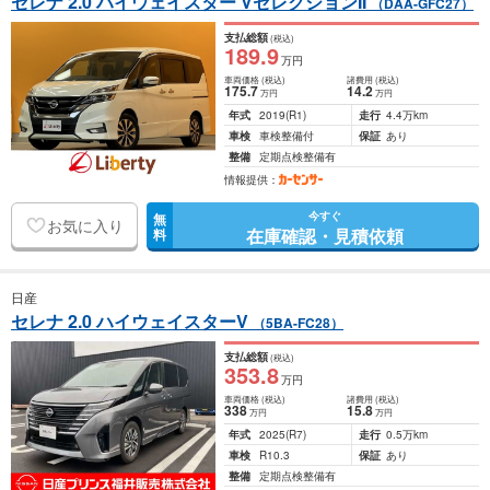
セレナ 2.0 ハイウェイスター VセレクションII
（DAA-GFC27）
支払総額
(税込)
189
.9
万円
車両価格
(税込)
諸費用
(税込)
175
.7
14
.2
万円
万円
年式
2019
(R1)
走行
4.4万km
車検
車検整備付
保証
あり
整備
定期点検整備有
情報提供：
今すぐ
無
お気に入り
在庫確認・見積依頼
料
日産
セレナ 2.0 ハイウェイスターV
（5BA-FC28）
支払総額
(税込)
353
.8
万円
車両価格
(税込)
諸費用
(税込)
338
15
.8
万円
万円
年式
2025
(R7)
走行
0.5万km
車検
R10.3
保証
あり
整備
定期点検整備有