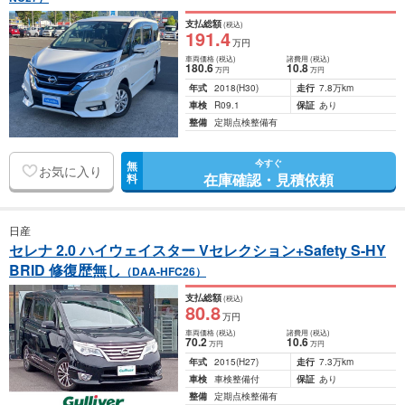
支払総額
(税込)
191
.4
万円
車両価格
(税込)
諸費用
(税込)
180
.6
10
.8
万円
万円
年式
2018
(H30)
走行
7.8万km
車検
R09.1
保証
あり
整備
定期点検整備有
今すぐ
無
お気に入り
在庫確認・見積依頼
料
日産
セレナ 2.0 ハイウェイスター Vセレクション+Safety S-HY
BRID 修復歴無し
（DAA-HFC26）
支払総額
(税込)
80
.8
万円
車両価格
(税込)
諸費用
(税込)
70
.2
10
.6
万円
万円
年式
2015
(H27)
走行
7.3万km
車検
車検整備付
保証
あり
整備
定期点検整備有