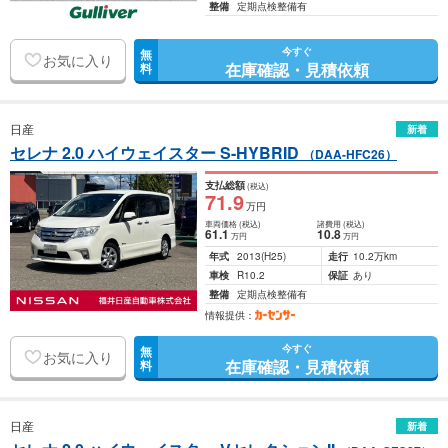
整備
定期点検整備有
今すぐ
無
お気に入り
在庫確認・見積依頼
料
日産
新着
セレナ 2.0 ハイウェイスター S-HYBRID
（DAA-HFC26）
支払総額
(税込)
71
.9
万円
車両価格
(税込)
諸費用
(税込)
61
.1
10
.8
万円
万円
年式
2013
(H25)
走行
10.2万km
車検
R10.2
保証
あり
整備
定期点検整備有
情報提供：
今すぐ
無
お気に入り
在庫確認・見積依頼
料
日産
新着