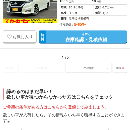
165
.9
13
万円
万円
年式
2018
(H30)
走行
6.7万km
車検
R09.9
保証
あり
整備
定期点検整備有
情報提供：
今すぐ
無
お気に入り
在庫確認・見積依頼
料
1
/ 2
最初
前の30件
次の3件
最後
諦めるのはまだ早い！
欲しい車が見つからなかった方はこちらをチェック
ご希望の条件がある方はこちらから登録してみましょう。
欲しい車が入荷したら、その情報をいち早く獲得することができま
すよ！