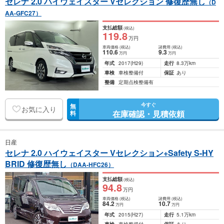
セレナ 2.0 ハイウェイスター Vセレクション 修復歴無し
（D
AA-GFC27）
支払総額
(税込)
119
.8
万円
車両価格
(税込)
諸費用
(税込)
110
.6
9
.3
万円
万円
年式
2017
(H29)
走行
8.3万km
車検
車検整備付
保証
あり
整備
定期点検整備有
今すぐ
無
お気に入り
在庫確認・見積依頼
料
日産
セレナ 2.0 ハイウェイスター Vセレクション+Safety S-HY
BRID 修復歴無し
（DAA-HFC26）
支払総額
(税込)
94
.8
万円
車両価格
(税込)
諸費用
(税込)
84
.2
10
.7
万円
万円
年式
2015
(H27)
走行
5.1万km