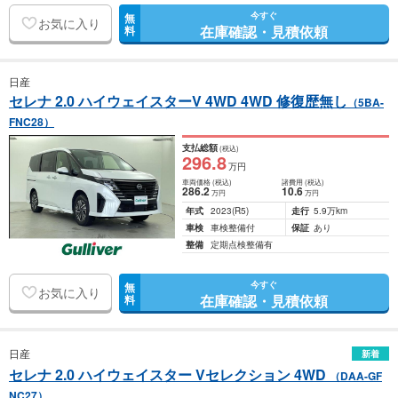
今すぐ
無
お気に入り
在庫確認・見積依頼
料
日産
セレナ 2.0 ハイウェイスターV 4WD 4WD 修復歴無し
（5BA-
FNC28）
支払総額
(税込)
296
.8
万円
車両価格
(税込)
諸費用
(税込)
286
.2
10
.6
万円
万円
年式
2023
(R5)
走行
5.9万km
車検
車検整備付
保証
あり
整備
定期点検整備有
今すぐ
無
お気に入り
在庫確認・見積依頼
料
日産
新着
セレナ 2.0 ハイウェイスター Vセレクション 4WD
（DAA-GF
NC27）