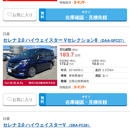
情報提供：
今すぐ
無
お気に入り
在庫確認・見積依頼
料
日産
セレナ 2.0 ハイウェイスター VセレクションII
（DAA-GFC27）
支払総額
(税込)
183
.7
万円
車両価格
(税込)
諸費用
(税込)
173
.2
10
.5
万円
万円
年式
2019
(H31)
走行
2.5万km
車検
車検整備付
保証
あり
整備
定期点検整備有
情報提供：
今すぐ
無
お気に入り
在庫確認・見積依頼
料
日産
セレナ 2.0 ハイウェイスターV
（5BA-FC28）