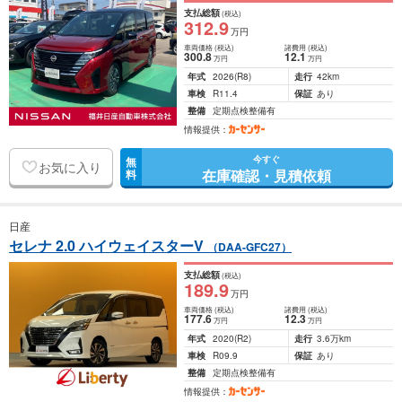
支払総額
(税込)
312
.9
万円
車両価格
(税込)
諸費用
(税込)
300
.8
12
.1
万円
万円
年式
2026
(R8)
走行
42km
車検
R11.4
保証
あり
整備
定期点検整備有
情報提供：
今すぐ
無
お気に入り
在庫確認・見積依頼
料
日産
セレナ 2.0 ハイウェイスターV
（DAA-GFC27）
支払総額
(税込)
189
.9
万円
車両価格
(税込)
諸費用
(税込)
177
.6
12
.3
万円
万円
年式
2020
(R2)
走行
3.6万km
車検
R09.9
保証
あり
整備
定期点検整備有
情報提供：