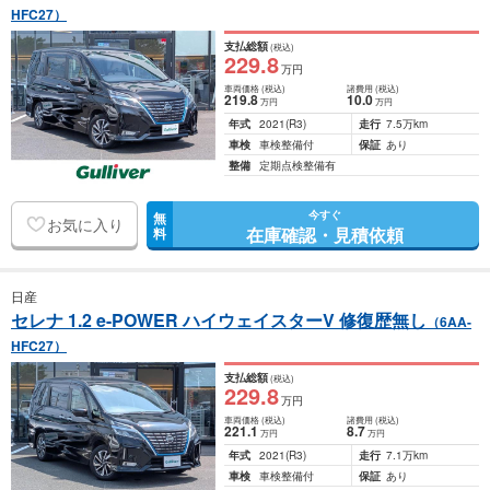
HFC27）
支払総額
(税込)
229
.8
万円
車両価格
(税込)
諸費用
(税込)
219
.8
10
.0
万円
万円
年式
2021
(R3)
走行
7.5万km
車検
車検整備付
保証
あり
整備
定期点検整備有
今すぐ
無
お気に入り
在庫確認・見積依頼
料
日産
セレナ 1.2 e-POWER ハイウェイスターV 修復歴無し
（6AA-
HFC27）
支払総額
(税込)
229
.8
万円
車両価格
(税込)
諸費用
(税込)
221
.1
8
.7
万円
万円
年式
2021
(R3)
走行
7.1万km
車検
車検整備付
保証
あり