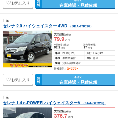
今すぐ
無
お気に入り
在庫確認・見積依頼
料
日産
セレナ 2.0 ハイウェイスター 4WD
（DBA-FNC26）
支払総額
(税込)
79
.9
万円
車両価格
(税込)
諸費用
(税込)
62
.9
17
万円
万円
年式
2013
(H25)
走行
9.5万km
車検
車検整備付
保証
あり
整備
定期点検整備有
情報提供：
今すぐ
無
お気に入り
在庫確認・見積依頼
料
日産
セレナ 1.4 e-POWER ハイウェイスターV
（6AA-GFC28）
支払総額
(税込)
376
.7
万円