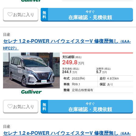
今すぐ
無
お気に入り
在庫確認・見積依頼
料
日産
セレナ 1.2 e-POWER ハイウェイスターV 修復歴無し
（6AA-
HFC27）
支払総額
(税込)
249
.8
万円
車両価格
(税込)
諸費用
(税込)
244
.1
5
.7
万円
万円
年式
2022
(R4)
走行
4.9万km
車検
R09.1
保証
あり
整備
定期点検整備有
今すぐ
無
お気に入り
在庫確認・見積依頼
料
日産
セレナ 1.2 e-POWER ハイウェイスターV 修復歴無し
（6AA-