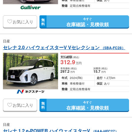
車検
車検整備付
保証
あり
整備
定期点検整備有
今すぐ
無
お気に入り
在庫確認・見積依頼
料
日産
セレナ 2.0 ハイウェイスターV Vセレクション
（5BA-FC28）
支払総額
(税込)
312
.9
万円
車両価格
(税込)
諸費用
(税込)
297
.2
15
.7
万円
万円
年式
2024
(R6)
走行
1.2万km
車検
車検整備付
保証
あり
整備
定期点検整備有
今すぐ
無
お気に入り
在庫確認・見積依頼
料
日産
セレナ 1.2 e-POWER ハイウェイスターV
（6AA-HFC27）