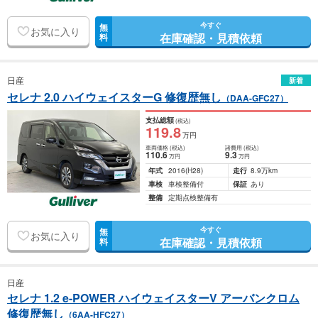
今すぐ
無
お気に入り
在庫確認・見積依頼
料
日産
新着
セレナ 2.0 ハイウェイスターG 修復歴無し
（DAA-GFC27）
支払総額
(税込)
119
.8
万円
車両価格
(税込)
諸費用
(税込)
110
.6
9
.3
万円
万円
年式
2016
(H28)
走行
8.9万km
車検
車検整備付
保証
あり
整備
定期点検整備有
今すぐ
無
お気に入り
在庫確認・見積依頼
料
日産
セレナ 1.2 e-POWER ハイウェイスターV アーバンクロム
修復歴無し
（6AA-HFC27）