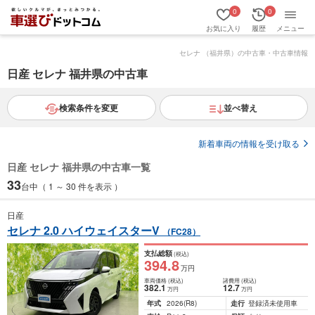
0
0
お気に入り
履歴
メニュー
セレナ （福井県）の中古車・中古車情報
日産 セレナ 福井県の中古車
検索条件を変更
並べ替え
新着車両の情報を受け取る
日産 セレナ 福井県の中古車一覧
33
台中（ 1 ～ 30 件を表示 ）
日産
セレナ 2.0 ハイウェイスターV
（FC28）
支払総額
(税込)
394
.8
万円
車両価格
(税込)
諸費用
(税込)
382
.1
12
.7
万円
万円
年式
2026
(R8)
走行
登録済未使用車