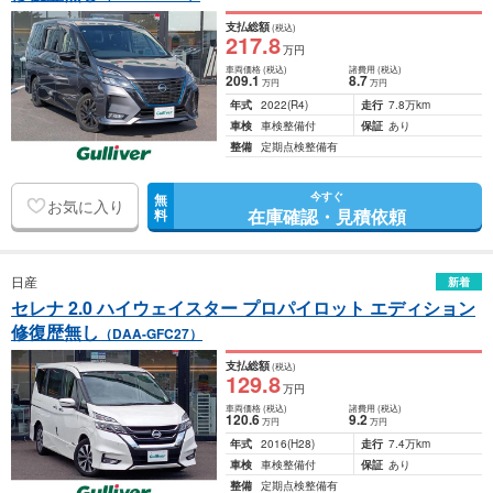
支払総額
(税込)
217
.8
万円
車両価格
(税込)
諸費用
(税込)
209
.1
8
.7
万円
万円
年式
2022
(R4)
走行
7.8万km
車検
車検整備付
保証
あり
整備
定期点検整備有
今すぐ
無
お気に入り
在庫確認・見積依頼
料
日産
新着
セレナ 2.0 ハイウェイスター プロパイロット エディション
修復歴無し
（DAA-GFC27）
支払総額
(税込)
129
.8
万円
車両価格
(税込)
諸費用
(税込)
120
.6
9
.2
万円
万円
年式
2016
(H28)
走行
7.4万km
車検
車検整備付
保証
あり
整備
定期点検整備有