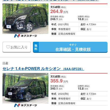
支払総額
(税込)
264
.9
万円
車両価格
(税込)
諸費用
(税込)
248
.1
16
.8
万円
万円
年式
2021
(R3)
走行
4.7万km
車検
車検整備付
保証
あり
整備
定期点検整備有
今すぐ
無
お気に入り
在庫確認・見積依頼
料
日産
セレナ 1.4 e-POWER ルキシオン
（6AA-GFC28）
支払総額
(税込)
355
.9
万円
車両価格
(税込)
諸費用
(税込)
340
.1
15
.8
万円
万円
年式
2023
(R5)
走行
2.7万km
車検
車検整備付
保証
あり
整備
定期点検整備有