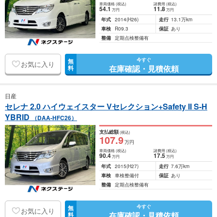
車両価格
(税込)
諸費用
(税込)
54
.1
11
.8
万円
万円
年式
2014
(H26)
走行
13.1万km
車検
R09.3
保証
あり
整備
定期点検整備有
今すぐ
無
お気に入り
在庫確認・見積依頼
料
日産
セレナ 2.0 ハイウェイスター Vセレクション+Safety II S-H
YBRID
（DAA-HFC26）
支払総額
(税込)
107
.9
万円
車両価格
(税込)
諸費用
(税込)
90
.4
17
.5
万円
万円
年式
2015
(H27)
走行
7.6万km
車検
車検整備付
保証
あり
整備
定期点検整備有
今すぐ
無
お気に入り
在庫確認・見積依頼
料