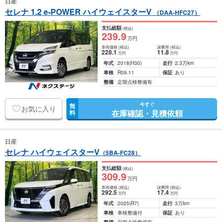
日産
セレナ 1.2 e-POWER ハイウェイスターV
（DAA-HFC27）
支払総額
(税込)
239
.9
万円
車両価格
(税込)
諸費用
(税込)
228
.1
11
.8
万円
万円
年式
2018
(H30)
走行
2.3万km
車検
R09.11
保証
あり
整備
定期点検整備有
今すぐ
無
お気に入り
在庫確認・見積依頼
料
日産
セレナ ハイウェイスターV
（5BA-FC28）
支払総額
(税込)
309
.9
万円
車両価格
(税込)
諸費用
(税込)
292
.5
17
.4
万円
万円
年式
2025
(R7)
走行
3万km
車検
車検整備付
保証
あり