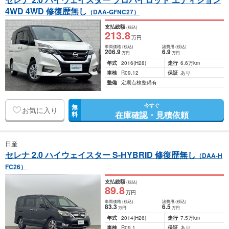
4WD 4WD 修復歴無し
（DAA-GFNC27）
支払総額
(税込)
213
.8
万円
車両価格
(税込)
諸費用
(税込)
206
.9
6
.9
万円
万円
年式
2016
(H28)
走行
6.6万km
車検
R09.12
保証
あり
整備
定期点検整備有
今すぐ
無
お気に入り
在庫確認・見積依頼
料
日産
セレナ 2.0 ハイウェイスター S-HYBRID 修復歴無し
（DAA-H
FC26）
支払総額
(税込)
89
.8
万円
車両価格
(税込)
諸費用
(税込)
83
.3
6
.5
万円
万円
年式
2014
(H26)
走行
7.5万km
車検
R09.1
保証
あり