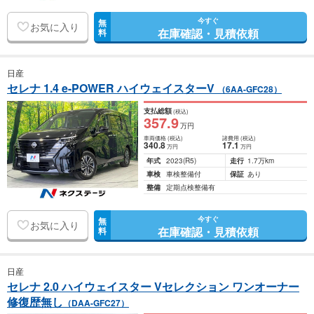
今すぐ
無
お気に入り
在庫確認・見積依頼
料
日産
セレナ 1.4 e-POWER ハイウェイスターV
（6AA-GFC28）
支払総額
(税込)
357
.9
万円
車両価格
(税込)
諸費用
(税込)
340
.8
17
.1
万円
万円
年式
2023
(R5)
走行
1.7万km
車検
車検整備付
保証
あり
整備
定期点検整備有
今すぐ
無
お気に入り
在庫確認・見積依頼
料
日産
セレナ 2.0 ハイウェイスター Vセレクション ワンオーナー
修復歴無し
（DAA-GFC27）