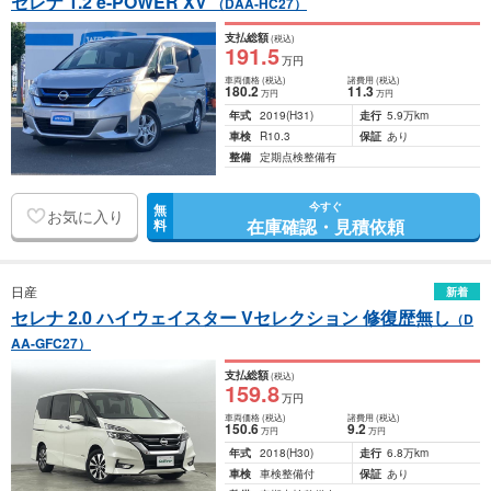
セレナ 1.2 e-POWER XV
（DAA-HC27）
支払総額
(税込)
191
.5
万円
車両価格
(税込)
諸費用
(税込)
180
.2
11
.3
万円
万円
年式
2019
(H31)
走行
5.9万km
車検
R10.3
保証
あり
整備
定期点検整備有
今すぐ
無
お気に入り
在庫確認・見積依頼
料
日産
新着
セレナ 2.0 ハイウェイスター Vセレクション 修復歴無し
（D
AA-GFC27）
支払総額
(税込)
159
.8
万円
車両価格
(税込)
諸費用
(税込)
150
.6
9
.2
万円
万円
年式
2018
(H30)
走行
6.8万km
車検
車検整備付
保証
あり