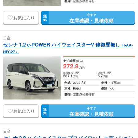
整備
定期点検整備有
今すぐ
無
お気に入り
在庫確認・見積依頼
料
日産
セレナ 1.2 e-POWER ハイウェイスターV 修復歴無し
（6AA-
HFC27）
支払総額
(税込)
272
.8
万円
車両価格
(税込)
諸費用
(税込)
267
.1
5
.7
万円
万円
年式
2022
(R4)
走行
4.3万km
車検
R09.1
保証
あり
整備
定期点検整備有
今すぐ
無
お気に入り
在庫確認・見積依頼
料
日産
セレナ 2.0 ハイウェイスター プロパイロット エディション