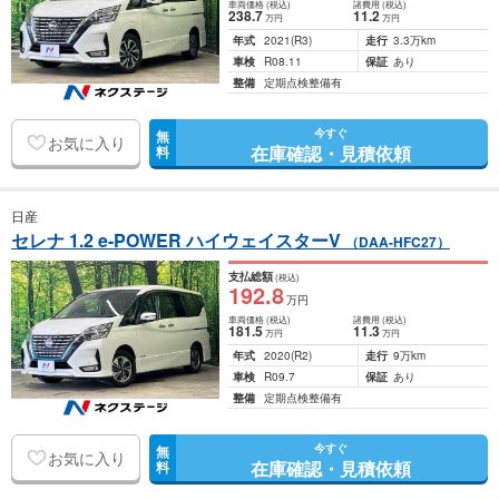
車両価格
(税込)
諸費用
(税込)
238
.7
11
.2
万円
万円
年式
2021
(R3)
走行
3.3万km
車検
R08.11
保証
あり
整備
定期点検整備有
今すぐ
無
お気に入り
在庫確認・見積依頼
料
日産
セレナ 1.2 e-POWER ハイウェイスターV
（DAA-HFC27）
支払総額
(税込)
192
.8
万円
車両価格
(税込)
諸費用
(税込)
181
.5
11
.3
万円
万円
年式
2020
(R2)
走行
9万km
車検
R09.7
保証
あり
整備
定期点検整備有
今すぐ
無
お気に入り
在庫確認・見積依頼
料