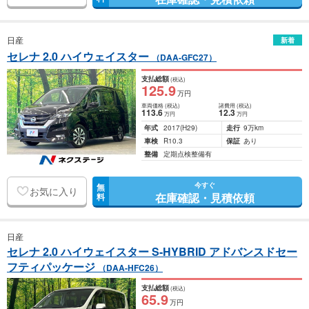
日産
新着
セレナ 2.0 ハイウェイスター
（DAA-GFC27）
支払総額
(税込)
125
.9
万円
車両価格
(税込)
諸費用
(税込)
113
.6
12
.3
万円
万円
年式
2017
(H29)
走行
9万km
車検
R10.3
保証
あり
整備
定期点検整備有
今すぐ
無
お気に入り
在庫確認・見積依頼
料
日産
セレナ 2.0 ハイウェイスター S-HYBRID アドバンスドセー
フティパッケージ
（DAA-HFC26）
支払総額
(税込)
65
.9
万円