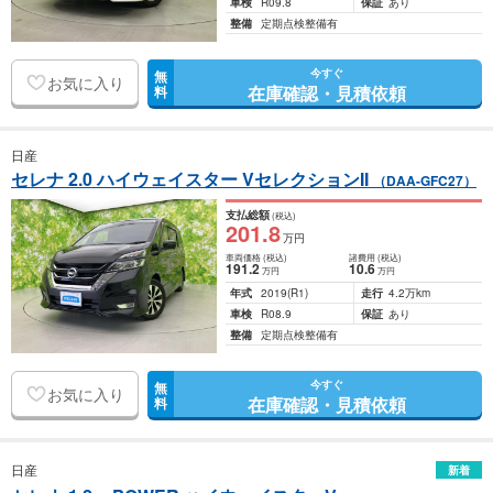
車検
R09.8
保証
あり
整備
定期点検整備有
今すぐ
無
お気に入り
在庫確認・見積依頼
料
日産
セレナ 2.0 ハイウェイスター VセレクションII
（DAA-GFC27）
支払総額
(税込)
201
.8
万円
車両価格
(税込)
諸費用
(税込)
191
.2
10
.6
万円
万円
年式
2019
(R1)
走行
4.2万km
車検
R08.9
保証
あり
整備
定期点検整備有
今すぐ
無
お気に入り
在庫確認・見積依頼
料
日産
新着