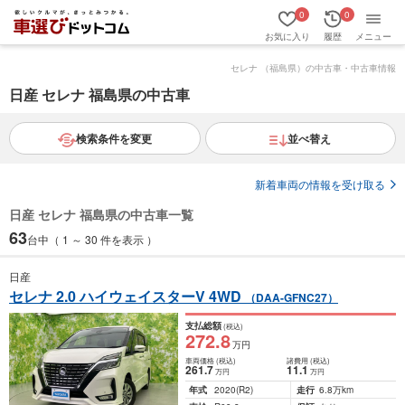
0
0
お気に入り
履歴
メニュー
セレナ （福島県）の中古車・中古車情報
日産 セレナ 福島県の中古車
検索条件を変更
並べ替え
新着車両の情報を受け取る
日産 セレナ 福島県の中古車一覧
63
台中（ 1 ～ 30 件を表示 ）
日産
セレナ 2.0 ハイウェイスターV 4WD
（DAA-GFNC27）
支払総額
(税込)
272
.8
万円
車両価格
(税込)
諸費用
(税込)
261
.7
11
.1
万円
万円
年式
2020
(R2)
走行
6.8万km