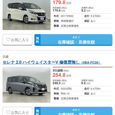
179
.8
万円
車両価格
(税込)
諸費用
(税込)
170
.6
9
.2
万円
万円
年式
2017
(H29)
走行
5.2万km
車検
車検整備付
保証
あり
整備
定期点検整備有
今すぐ
無
お気に入り
在庫確認・見積依頼
料
日産
セレナ 2.0 ハイウェイスターV 修復歴無し
（5BA-FC28）
支払総額
(税込)
254
.8
万円
車両価格
(税込)
諸費用
(税込)
248
.3
6
.5
万円
万円
年式
2023
(R5)
走行
6.4万km
車検
R08.10
保証
あり
整備
定期点検整備有
今すぐ
無
お気に入り
在庫確認・見積依頼
料