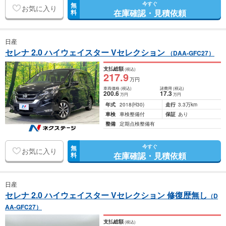
今すぐ
無
お気に入り
在庫確認・見積依頼
料
日産
セレナ 2.0 ハイウェイスター Vセレクション
（DAA-GFC27）
支払総額
(税込)
217
.9
万円
車両価格
(税込)
諸費用
(税込)
200
.6
17
.3
万円
万円
年式
2018
(H30)
走行
3.3万km
車検
車検整備付
保証
あり
整備
定期点検整備有
今すぐ
無
お気に入り
在庫確認・見積依頼
料
日産
セレナ 2.0 ハイウェイスター Vセレクション 修復歴無し
（D
AA-GFC27）
支払総額
(税込)