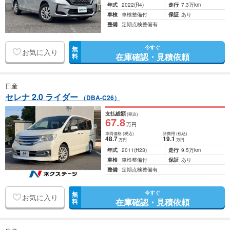
年式
2022
(R4)
走行
7.3万km
車検
車検整備付
保証
あり
整備
定期点検整備有
今すぐ
無
お気に入り
在庫確認・見積依頼
料
日産
セレナ 2.0 ライダー
（DBA-C26）
支払総額
(税込)
67
.8
万円
車両価格
(税込)
諸費用
(税込)
48
.7
19
.1
万円
万円
年式
2011
(H23)
走行
9.5万km
車検
車検整備付
保証
あり
整備
定期点検整備有
今すぐ
無
お気に入り
在庫確認・見積依頼
料