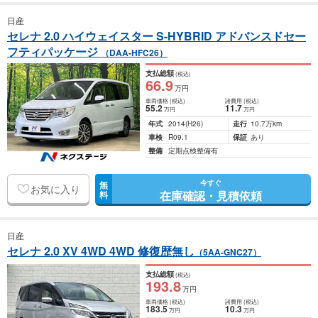
日産
セレナ 2.0 ハイウェイスター S-HYBRID アドバンスドセー
フティパッケージ
（DAA-HFC26）
支払総額
(税込)
66
.9
万円
車両価格
(税込)
諸費用
(税込)
55
.2
11
.7
万円
万円
年式
2014
(H26)
走行
10.7万km
車検
R09.1
保証
あり
整備
定期点検整備有
今すぐ
無
お気に入り
在庫確認・見積依頼
料
日産
セレナ 2.0 XV 4WD 4WD 修復歴無し
（5AA-GNC27）
支払総額
(税込)
193
.8
万円
車両価格
(税込)
諸費用
(税込)
183
.5
10
.3
万円
万円