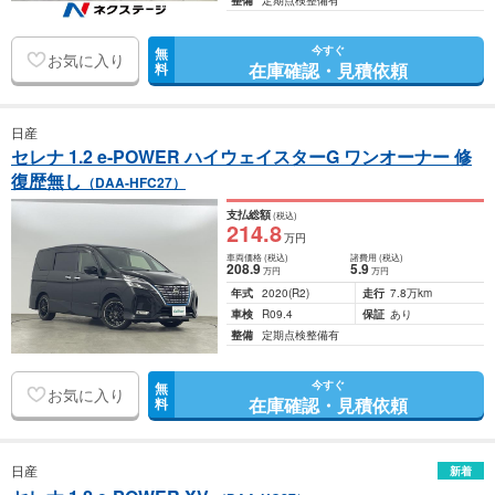
整備
定期点検整備有
今すぐ
無
お気に入り
在庫確認・見積依頼
料
日産
セレナ 1.2 e-POWER ハイウェイスターG ワンオーナー 修
復歴無し
（DAA-HFC27）
支払総額
(税込)
214
.8
万円
車両価格
(税込)
諸費用
(税込)
208
.9
5
.9
万円
万円
年式
2020
(R2)
走行
7.8万km
車検
R09.4
保証
あり
整備
定期点検整備有
今すぐ
無
お気に入り
在庫確認・見積依頼
料
日産
新着