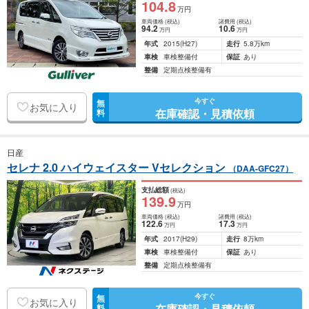
104
.8
万円
車両価格
(税込)
諸費用
(税込)
94
.2
10
.6
万円
万円
年式
2015
(H27)
走行
5.8万km
車検
車検整備付
保証
あり
整備
定期点検整備有
今すぐ
無
お気に入り
在庫確認・見積依頼
料
日産
セレナ 2.0 ハイウェイスター Vセレクション
（DAA-GFC27）
支払総額
(税込)
139
.9
万円
車両価格
(税込)
諸費用
(税込)
122
.6
17
.3
万円
万円
年式
2017
(H29)
走行
8万km
車検
車検整備付
保証
あり
整備
定期点検整備有
今すぐ
無
お気に入り
在庫確認・見積依頼
料