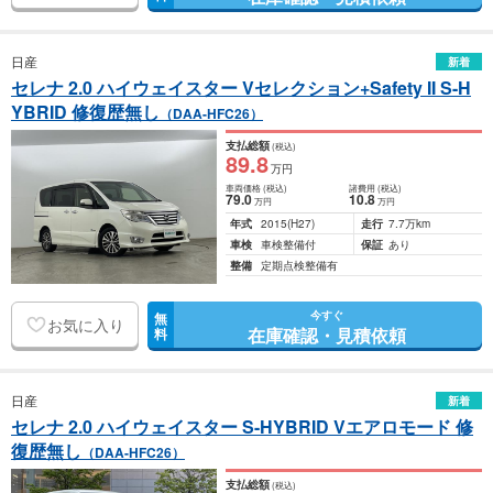
日産
新着
セレナ 2.0 ハイウェイスター Vセレクション+Safety II S-H
YBRID 修復歴無し
（DAA-HFC26）
支払総額
(税込)
89
.8
万円
車両価格
(税込)
諸費用
(税込)
79
.0
10
.8
万円
万円
年式
2015
(H27)
走行
7.7万km
車検
車検整備付
保証
あり
整備
定期点検整備有
今すぐ
無
お気に入り
在庫確認・見積依頼
料
日産
新着
セレナ 2.0 ハイウェイスター S-HYBRID Vエアロモード 修
復歴無し
（DAA-HFC26）
支払総額
(税込)