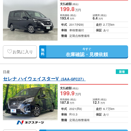
支払総額
(税込)
199
.8
万円
車両価格
(税込)
諸費用
(税込)
193
.4
6
.4
万円
万円
年式
2017
(H29)
走行
2.7万km
車検
車検整備付
保証
あり
整備
定期点検整備有
今すぐ
無
お気に入り
在庫確認・見積依頼
料
日産
新着
セレナ ハイウェイスターV
（5AA-GFC27）
支払総額
(税込)
199
.9
万円
車両価格
(税込)
諸費用
(税込)
187
.8
12
.1
万円
万円
年式
2021
(R3)
走行
6.7万km
車検
R10.3
保証
あり
整備
定期点検整備有