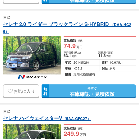
日産
セレナ 2.0 ライダー ブラックライン S-HYBRID
（DAA-HC2
6）
支払総額
(税込)
74
.9
万円
車両価格
(税込)
諸費用
(税込)
63
.1
11
.8
万円
万円
年式
2014
(H26)
走行
10.6万km
車検
R09.2
保証
あり
整備
定期点検整備有
今すぐ
無
お気に入り
在庫確認・見積依頼
料
日産
セレナ ハイウェイスターV
（5AA-GFC27）
支払総額
(税込)
249
.9
万円