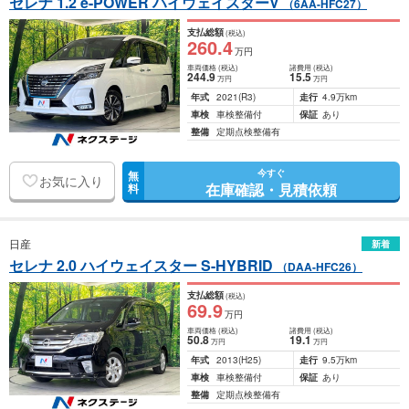
セレナ 1.2 e-POWER ハイウェイスターV
（6AA-HFC27）
支払総額
(税込)
260
.4
万円
車両価格
(税込)
諸費用
(税込)
244
.9
15
.5
万円
万円
年式
2021
(R3)
走行
4.9万km
車検
車検整備付
保証
あり
整備
定期点検整備有
今すぐ
無
お気に入り
在庫確認・見積依頼
料
日産
新着
セレナ 2.0 ハイウェイスター S-HYBRID
（DAA-HFC26）
支払総額
(税込)
69
.9
万円
車両価格
(税込)
諸費用
(税込)
50
.8
19
.1
万円
万円
年式
2013
(H25)
走行
9.5万km
車検
車検整備付
保証
あり
整備
定期点検整備有