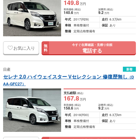
149
.8
万円
車両価格
(税込)
諸費用
(税込)
140
.6
9
.2
万円
万円
年式
2017
(H29)
走行
6.3万km
車検
車検整備付
保証
あり
整備
定期点検整備有
今すぐ在庫確認・見積り依頼
無
お気に入り
電話する
料
日産
新着
セレナ 2.0 ハイウェイスター Vセレクション 修復歴無し
（D
AA-GFC27）
支払総額
(税込)
167
.8
万円
車両価格
(税込)
諸費用
(税込)
158
.6
9
.2
万円
万円
年式
2018
(H30)
走行
6.3万km
車検
車検整備付
保証
あり
整備
定期点検整備有