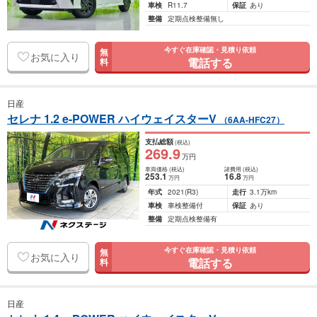
車検
R11.7
保証
あり
整備
定期点検整備無し
今すぐ在庫確認・見積り依頼
無
お気に入り
電話する
料
日産
セレナ 1.2 e-POWER ハイウェイスターV
（6AA-HFC27）
支払総額
(税込)
269
.9
万円
車両価格
(税込)
諸費用
(税込)
253
.1
16
.8
万円
万円
年式
2021
(R3)
走行
3.1万km
車検
車検整備付
保証
あり
整備
定期点検整備有
今すぐ在庫確認・見積り依頼
無
お気に入り
電話する
料
日産