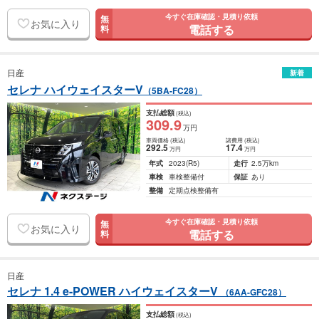
今すぐ在庫確認・見積り依頼
無
お気に入り
電話する
料
日産
新着
セレナ ハイウェイスターV
（5BA-FC28）
支払総額
(税込)
309
.9
万円
車両価格
(税込)
諸費用
(税込)
292
.5
17
.4
万円
万円
年式
2023
(R5)
走行
2.5万km
車検
車検整備付
保証
あり
整備
定期点検整備有
今すぐ在庫確認・見積り依頼
無
お気に入り
電話する
料
日産
セレナ 1.4 e-POWER ハイウェイスターV
（6AA-GFC28）
支払総額
(税込)