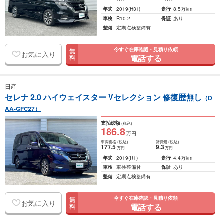
年式
2019
(H31)
走行
8.5万km
車検
R10.2
保証
あり
整備
定期点検整備有
今すぐ在庫確認・見積り依頼
無
お気に入り
電話する
料
日産
セレナ 2.0 ハイウェイスター Vセレクション 修復歴無し
（D
AA-GFC27）
支払総額
(税込)
186
.8
万円
車両価格
(税込)
諸費用
(税込)
177
.5
9
.3
万円
万円
年式
2019
(R1)
走行
4.4万km
車検
車検整備付
保証
あり
整備
定期点検整備有
今すぐ在庫確認・見積り依頼
無
お気に入り
電話する
料