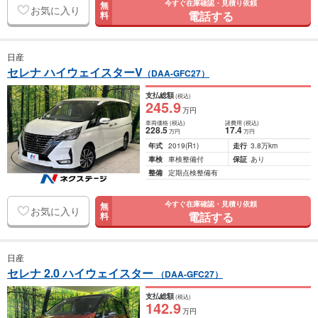
今すぐ在庫確認・見積り依頼
無
お気に入り
電話する
料
日産
セレナ ハイウェイスターV
（DAA-GFC27）
支払総額
(税込)
245
.9
万円
車両価格
(税込)
諸費用
(税込)
228
.5
17
.4
万円
万円
年式
2019
(R1)
走行
3.8万km
車検
車検整備付
保証
あり
整備
定期点検整備有
今すぐ在庫確認・見積り依頼
無
お気に入り
電話する
料
日産
セレナ 2.0 ハイウェイスター
（DAA-GFC27）
支払総額
(税込)
142
.9
万円