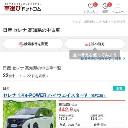
0
0
お気に入り
履歴
メニュー
セレナ （高知県）の中古車・中古車情報
日産 セレナ 高知県の中古車
検索条件を変更
並べ替え
新着車両の情報を受け取る
日産 セレナ 高知県の中古車一覧
22
台中（ 1 ～ 22 件を表示 ）
日産
新着
セレナ 1.4 e-POWER ハイウェイスターV
（GFC28）
支払総額
(税込)
442
.9
万円
車両価格
(税込)
諸費用
(税込)
430
.3
12
.6
万円
万円
年式
2026
(R8)
走行
新車