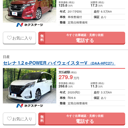
車両価格
(税込)
諸費用
(税込)
125
.6
17
.3
万円
万円
年式
2017
(H29)
走行
6.5万km
車検
車検整備付
保証
あり
整備
定期点検整備有
今すぐ在庫確認・見積り依頼
無
お気に入り
電話する
料
日産
セレナ 1.2 e-POWER ハイウェイスターV
（DAA-HFC27）
支払総額
(税込)
279
.9
万円
車両価格
(税込)
諸費用
(税込)
268
.6
11
.3
万円
万円
年式
2020
(R2)
走行
3.3万km
車検
R09.6
保証
あり
整備
定期点検整備有
今すぐ在庫確認・見積り依頼
無
お気に入り
電話する
料