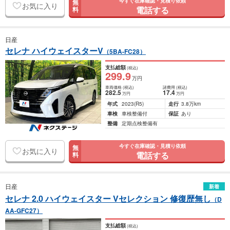
今すぐ在庫確認・見積り依頼
無
お気に入り
電話する
料
日産
セレナ ハイウェイスターV
（5BA-FC28）
支払総額
(税込)
299
.9
万円
車両価格
(税込)
諸費用
(税込)
282
.5
17
.4
万円
万円
年式
2023
(R5)
走行
3.8万km
車検
車検整備付
保証
あり
整備
定期点検整備有
今すぐ在庫確認・見積り依頼
無
お気に入り
電話する
料
日産
新着
セレナ 2.0 ハイウェイスター Vセレクション 修復歴無し
（D
AA-GFC27）
支払総額
(税込)