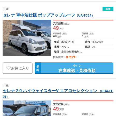
日産
新着
セレナ 車中泊仕様 ポップアップルーフ
（UA-TC24）
支払総額
(税込)
49
万円
車両価格
(税込)
諸費用
(税込)
48
1
万円
万円
年式
2002
(H14)
走行
16.5万km
車検
検なし
保証
なし
整備
定期点検整備無し
情報提供：
今すぐ
無
お気に入り
在庫確認・見積依頼
料
日産
セレナ 2.0 ハイウェイスターV エアロセレクション
（DBA-FC
26）
支払総額
(税込)
49
万円
車両価格
(税込)
諸費用
(税込)