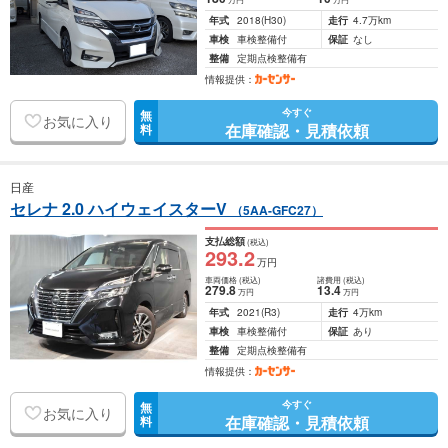
年式
2018
(H30)
走行
4.7万km
車検
車検整備付
保証
なし
整備
定期点検整備有
情報提供：
今すぐ
無
お気に入り
在庫確認・見積依頼
料
日産
セレナ 2.0 ハイウェイスターV
（5AA-GFC27）
支払総額
(税込)
293
.2
万円
車両価格
(税込)
諸費用
(税込)
279
.8
13
.4
万円
万円
年式
2021
(R3)
走行
4万km
車検
車検整備付
保証
あり
整備
定期点検整備有
情報提供：
今すぐ
無
お気に入り
在庫確認・見積依頼
料