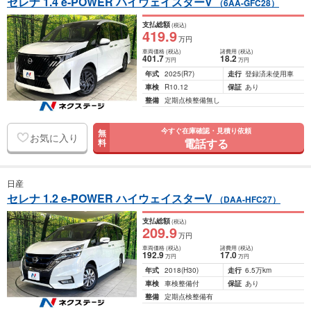
セレナ 1.4 e-POWER ハイウェイスターV
（6AA-GFC28）
支払総額
(税込)
419
.9
万円
車両価格
(税込)
諸費用
(税込)
401
.7
18
.2
万円
万円
年式
2025
(R7)
走行
登録済未使用車
車検
R10.12
保証
あり
整備
定期点検整備無し
今すぐ在庫確認・見積り依頼
無
お気に入り
電話する
料
日産
セレナ 1.2 e-POWER ハイウェイスターV
（DAA-HFC27）
支払総額
(税込)
209
.9
万円
車両価格
(税込)
諸費用
(税込)
192
.9
17
.0
万円
万円
年式
2018
(H30)
走行
6.5万km
車検
車検整備付
保証
あり
整備
定期点検整備有