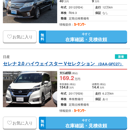
40
9
万円
万円
年式
2012
(H24)
走行
12万km
車検
R09.3
保証
なし
整備
定期点検整備有
情報提供：
今すぐ
無
お気に入り
在庫確認・見積依頼
料
日産
新着
セレナ 2.0 ハイウェイスター Vセレクション
（DAA-GFC27）
支払総額
(税込)
169
.2
万円
車両価格
(税込)
諸費用
(税込)
154
.8
14
.4
万円
万円
年式
2017
(H29)
走行
6.2万km
車検
車検整備付
保証
あり
整備
定期点検整備有
情報提供：
今すぐ
無
お気に入り
在庫確認・見積依頼
料