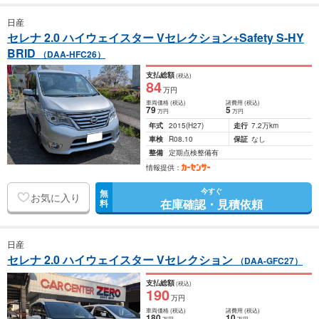
日産
セレナ 2.0 ハイウェイスター Vセレクション+Safety S-HY
BRID
（DAA-HFC26）
支払総額
(税込)
84
万円
車両価格
(税込)
諸費用
(税込)
79
5
万円
万円
年式
2015
(H27)
走行
7.2万km
車検
R08.10
保証
なし
整備
定期点検整備有
情報提供：
今すぐ
無
お気に入り
在庫確認・見積依頼
料
日産
セレナ 2.0 ハイウェイスター Vセレクション
（DAA-GFC27）
支払総額
(税込)
190
万円
車両価格
(税込)
諸費用
(税込)
180
10
万円
万円