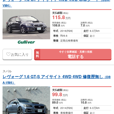
VM4）
支払総額
(税込)
115
.8
万円
車両価格
(税込)
諸費用
(税込)
108
.8
7
.0
万円
万円
年式
2016
(H28)
走行
6.3万km
車検
R09.6
保証
あり
整備
定期点検整備有
今すぐ在庫確認・見積り依頼
無
お気に入り
電話する
料
スバル
レヴォーグ 1.6 GT-S アイサイト 4WD 4WD 修復歴無し
（DB
A-VM4）
支払総額
(税込)
99
.8
万円
車両価格
(税込)
諸費用
(税込)
89
.0
10
.8
万円
万円
年式
2014
(H26)
走行
6.3万km
車検
車検整備付
保証
あり