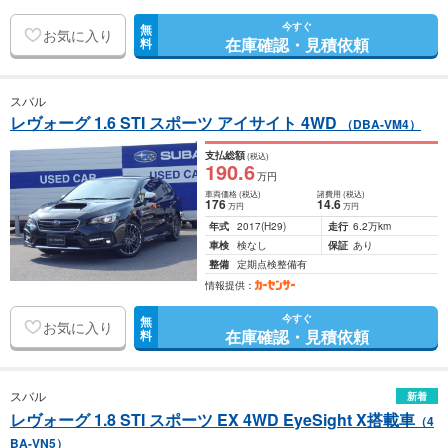
今すぐ
無
お気に入り
在庫確認・見積依頼
料
スバル
レヴォーグ 1.6 STI スポーツ アイサイト 4WD
（DBA-VM4）
支払総額
(税込)
190
.6
万円
車両価格
(税込)
諸費用
(税込)
176
14
.6
万円
万円
年式
2017
(H29)
走行
6.2万km
車検
検なし
保証
あり
整備
定期点検整備有
情報提供：
今すぐ
無
お気に入り
在庫確認・見積依頼
料
スバル
新着
レヴォーグ 1.8 STI スポーツ EX 4WD EyeSight X搭載車
（4
BA-VN5）