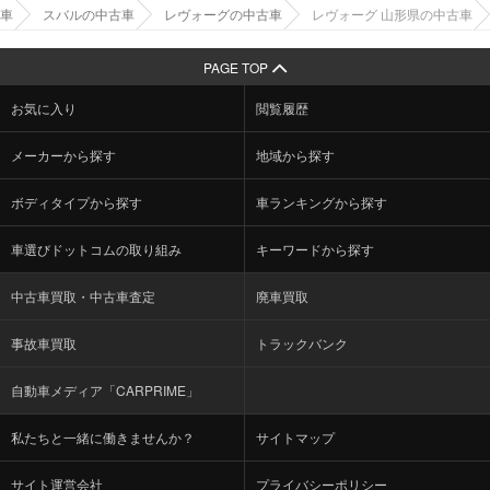
車
スバルの中古車
レヴォーグの中古車
レヴォーグ 山形県の中古車
PAGE TOP
お気に入り
閲覧履歴
メーカーから探す
地域から探す
ボディタイプから探す
車ランキングから探す
車選びドットコムの取り組み
キーワードから探す
中古車買取・中古車査定
廃車買取
事故車買取
トラックバンク
自動車メディア「CARPRIME」
私たちと一緒に働きませんか？
サイトマップ
サイト運営会社
プライバシーポリシー