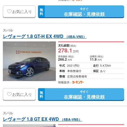
今すぐ
無
お気に入り
在庫確認・見積依頼
料
スバル
レヴォーグ 1.8 GT-H EX 4WD
（4BA-VN5）
支払総額
(税込)
278
.1
万円
車両価格
(税込)
諸費用
(税込)
266
.2
11
.9
万円
万円
年式
2021
(R3)
走行
5.4万km
車検
車検整備付
保証
あり
整備
定期点検整備有
情報提供：
今すぐ
無
お気に入り
在庫確認・見積依頼
料
スバル
レヴォーグ 1.8 GT EX 4WD
（4BA-VN5）