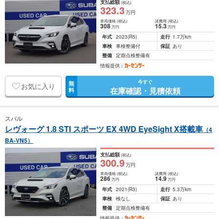
支払総額
(税込)
323
.3
万円
車両価格
(税込)
諸費用
(税込)
308
15
.3
万円
万円
年式
2023
(R5)
走行
1.7万km
車検
車検整備付
保証
あり
整備
定期点検整備有
情報提供：
今すぐ
無
お気に入り
在庫確認・見積依頼
料
スバル
レヴォーグ 1.8 STI スポーツ EX 4WD EyeSight X搭載車
（4
BA-VN5）
支払総額
(税込)
300
.9
万円
車両価格
(税込)
諸費用
(税込)
286
14
.9
万円
万円
年式
2021
(R3)
走行
5.3万km
車検
検なし
保証
あり
整備
定期点検整備有
情報提供：