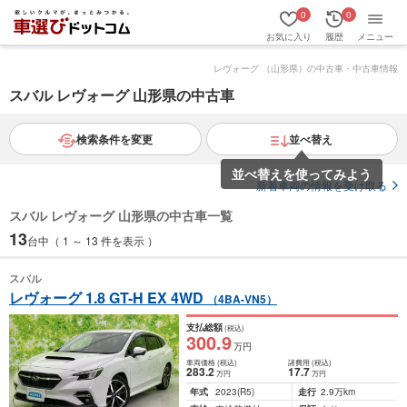
0
0
お気に入り
履歴
メニュー
レヴォーグ （山形県）の中古車・中古車情報
スバル レヴォーグ 山形県の中古車
検索条件を変更
並べ替え
並べ替えを使ってみよう
新着車両の情報を受け取る
スバル レヴォーグ 山形県の中古車一覧
13
台中（ 1 ～ 13 件を表示 ）
スバル
レヴォーグ 1.8 GT-H EX 4WD
（4BA-VN5）
支払総額
(税込)
300
.9
万円
車両価格
(税込)
諸費用
(税込)
283
.2
17
.7
万円
万円
年式
2023
(R5)
走行
2.9万km