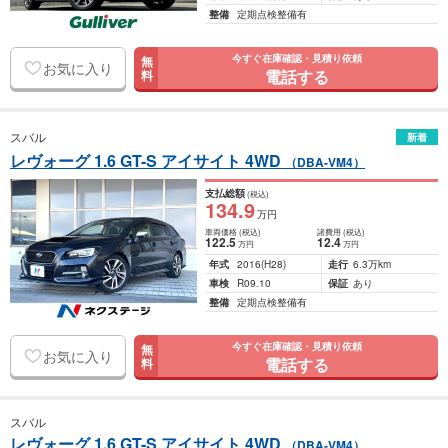
整備
定期点検整備有
今すぐ在庫確認・見積り依頼
無
お気に入り
電話する
料
スバル
新着
レヴォーグ 1.6 GT-S アイサイト 4WD
（DBA-VM4）
支払総額
(税込)
134
.9
万円
車両価格
(税込)
諸費用
(税込)
122
.5
12
.4
万円
万円
年式
2016
(H28)
走行
6.3万km
車検
R09.10
保証
あり
整備
定期点検整備有
今すぐ在庫確認・見積り依頼
無
お気に入り
電話する
料
スバル
レヴォーグ 1.6 GT-S アイサイト 4WD
（DBA-VM4）