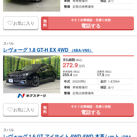
車検
車検整備付
保証
あり
整備
定期点検整備有
今すぐ在庫確認・見積り依頼
無
お気に入り
電話する
料
スバル
レヴォーグ 1.8 GT-H EX 4WD
（4BA-VN5）
支払総額
(税込)
272
.9
万円
車両価格
(税込)
諸費用
(税込)
255
.4
17
.5
万円
万円
年式
2023
(R5)
走行
1.8万km
車検
車検整備付
保証
あり
整備
定期点検整備有
今すぐ在庫確認・見積り依頼
無
お気に入り
電話する
料
スバル
レヴォーグ 1.6 GT アイサイト 4WD 4WD 本革シート
（DBA-