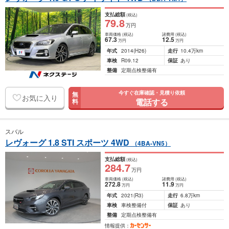
支払総額
(税込)
79
.8
万円
車両価格
(税込)
諸費用
(税込)
67
.3
12
.5
万円
万円
年式
2014
(H26)
走行
10.4万km
車検
R09.12
保証
あり
整備
定期点検整備有
今すぐ在庫確認・見積り依頼
無
お気に入り
電話する
料
スバル
レヴォーグ 1.8 STI スポーツ 4WD
（4BA-VN5）
支払総額
(税込)
284
.7
万円
車両価格
(税込)
諸費用
(税込)
272
.8
11
.9
万円
万円
年式
2021
(R3)
走行
6.8万km
車検
車検整備付
保証
あり
整備
定期点検整備有
情報提供：