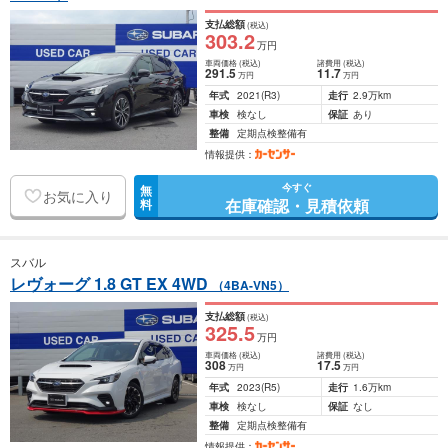
支払総額
(税込)
303
.2
万円
車両価格
(税込)
諸費用
(税込)
291
.5
11
.7
万円
万円
年式
2021
(R3)
走行
2.9万km
車検
検なし
保証
あり
整備
定期点検整備有
情報提供：
今すぐ
無
お気に入り
在庫確認・見積依頼
料
スバル
レヴォーグ 1.8 GT EX 4WD
（4BA-VN5）
支払総額
(税込)
325
.5
万円
車両価格
(税込)
諸費用
(税込)
308
17
.5
万円
万円
年式
2023
(R5)
走行
1.6万km
車検
検なし
保証
なし
整備
定期点検整備有
情報提供：