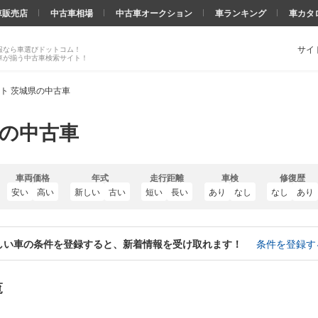
車販売店
中古車相場
中古車オークション
車ランキング
車カタ
サイ
報なら車選びドットコム！
車が揃う中古車検索サイト！
ト 茨城県の中古車
県の中古車
車両価格
年式
走行距離
車検
修復歴
安い
高い
新しい
古い
短い
長い
あり
なし
なし
あり
しい車の条件を登録すると、新着情報を受け取れます！
条件を登録す
覧