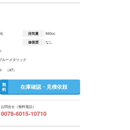
4)
排気量
660cc
修復歴
なし
m
ブルーメタリック
マ （AT）
無
在庫確認・見積依頼
料
お問合せ（無料電話）
0078-6015-10710