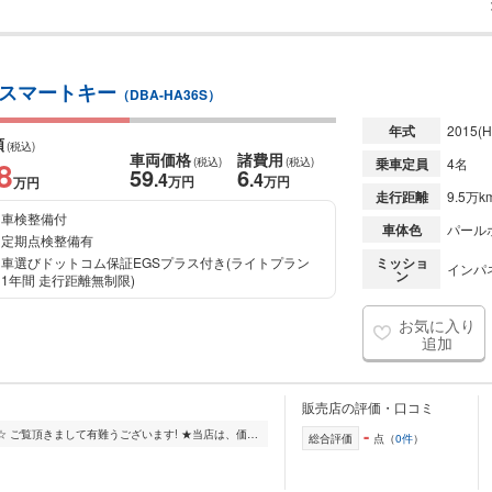
 スマートキー
（DBA-HA36S）
年式
2015
(H
額
(税込)
車両価格
諸費用
8
(税込)
(税込)
乗車定員
4名
59
6
.4
.4
万円
万円
万円
走行距離
9.5万k
車検整備付
車体色
パール
定期点検整備有
車選びドットコム保証EGSプラス付き(ライトプラン
ミッショ
インパネ
ン
1年間 走行距離無制限)
お気に入り
追加
販売店の評価・口コミ
-
☆☆☆☆☆☆谷井田自動車☆☆☆☆☆☆ ご覧頂きまして有難うございます! ★当店は、価格と品質には自信があります! そんなお客様の為に、良いお車を出来るだけ安く提供するのが、...
総合評価
点（
0件
）