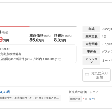
年式
2022
(R
額
(税込)
車両価格
諸費用
9
(税込)
(税込)
乗車定員
4名
85
8
.6
.3
万円
万円
万円
走行距離
0.7万k
R09.12
車体色
ダスク
定期点検整備有
店舗取扱い保証付き(1ヶ月以内 1,000kmまで)
ミッショ
オート
ン
お気に入り
追加
みらい店
販売店の評価・口コミ
-
全国的に店舗を展開しており、 豊富な在庫の中からお客様にぴったりの1台をご提案させていただきます。 国産車から輸入車まで幅広く取り扱っており、 登録済未使用車や...
総合評価
点（
0件
）