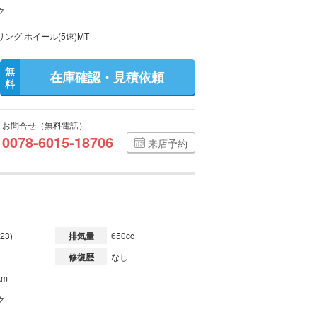
ク
ング ホイール(5速)MT
無
在庫確認・見積依頼
料
お問合せ（無料電話）
0078-6015-18706
来店予約
23)
排気量
650cc
修復歴
なし
km
ク