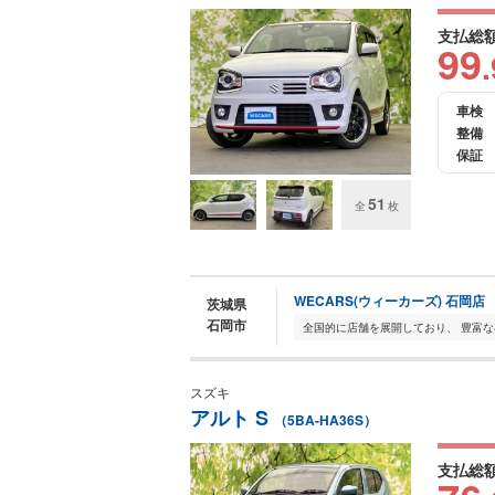
支払総
99
.
車検
整備
保証
51
全
枚
WECARS(ウィーカーズ) 石岡店
茨城県
石岡市
スズキ
アルト S
（5BA-HA36S）
支払総