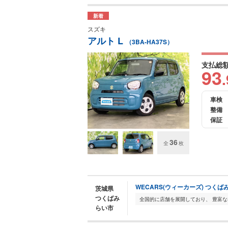
新着
スズキ
アルト L
（3BA-HA37S）
支払総
93
.
車検
整備
保証
36
全
枚
WECARS(ウィーカーズ) つくば
茨城県
つくばみ
らい市