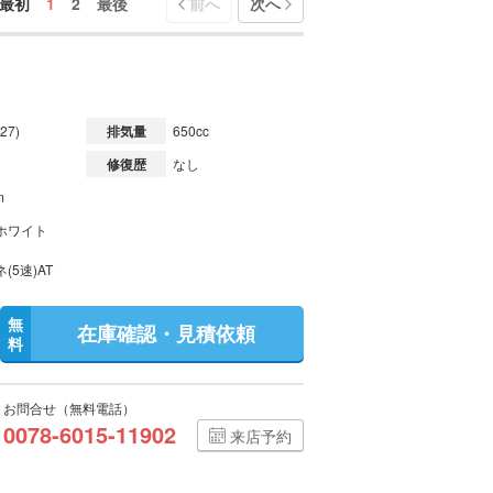
最初
1
2
最後
前へ
次へ
27)
排気量
650cc
修復歴
なし
m
ホワイト
(5速)AT
無
在庫確認・見積依頼
料
お問合せ（無料電話）
0078-6015-11902
来店予約