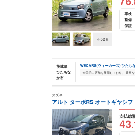
76
.
車検
整備
保証
52
全
枚
WECARS(ウィーカーズ) ひたち
茨城県
ひたちな
か市
スズキ
アルト ターボRS オートギヤシフ
支払総
43
.