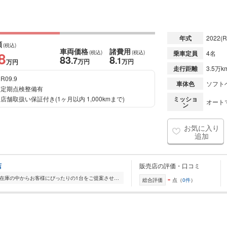
年式
2022
(R
額
(税込)
車両価格
諸費用
8
(税込)
(税込)
乗車定員
4名
83
8
.7
.1
万円
万円
万円
走行距離
3.5万k
R09.9
車体色
ソフト
定期点検整備有
店舗取扱い保証付き(1ヶ月以内 1,000kmまで)
ミッショ
オート
ン
お気に入り
追加
店
販売店の評価・口コミ
-
全国的に店舗を展開しており、 豊富な在庫の中からお客様にぴったりの1台をご提案させていただきます。 国産車から輸入車まで幅広く取り扱っており、 登録済未使用車や...
総合評価
点（
0件
）