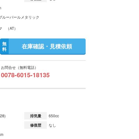
m
ブルーパールメタリック
マ （AT）
無
在庫確認・見積依頼
料
お問合せ（無料電話）
0078-6015-18135
28)
排気量
650cc
修復歴
なし
km