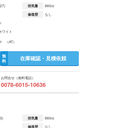
27)
排気量
660cc
修復歴
なし
m
ホワイト
マ （AT）
無
在庫確認・見積依頼
料
お問合せ（無料電話）
0078-6015-10636
3)
排気量
660cc
修復歴
なし