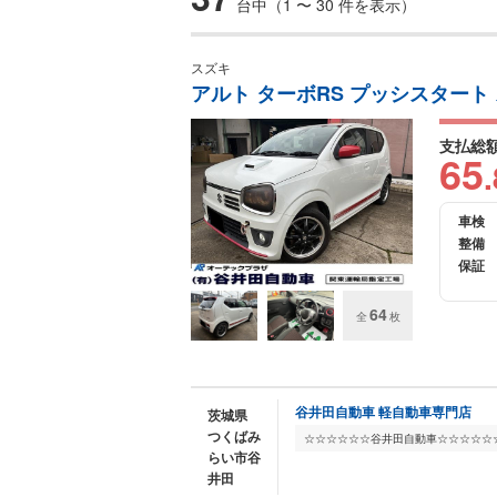
台中（1 〜 30 件を表示）
スズキ
アルト ターボRS プッシスタート
支払総
65
.
車検
整備
保証
64
全
枚
谷井田自動車 軽自動車専門店
茨城県
つくばみ
らい市谷
井田