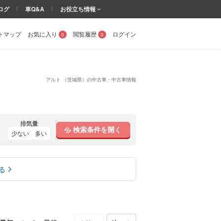
ログ
車Q&A
お役立ち情報
トマップ
お気に入り
閲覧履歴
ログイン
0
0
アルト （茨城県）の中古車・中古車情報
排気量
検索条件を開く
少ない
多い
る