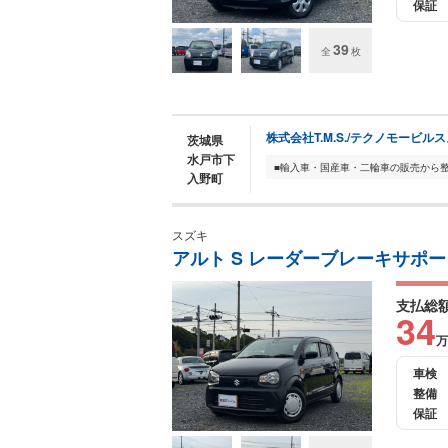
保証
39
全
枚
株式会社T.M.S./テクノモービル
茨城県
水戸市下
入野町
スズキ
アルト S レーダーブレーキサポー
支払総
34
万
車検
整備
保証