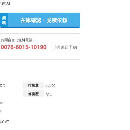
4速)AT
無
在庫確認・見積依頼
料
お問合せ（無料電話）
0078-6015-10190
来店予約
27)
排気量
650cc
修復歴
なし
km
ク
ネCVT