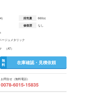
4)
排気量
660cc
修復歴
なし
m
ベージュメタリック
マ （AT）
無
在庫確認・見積依頼
料
お問合せ（無料電話）
0078-6015-15835