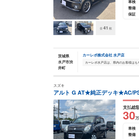
車検
整備
保証
41
全
枚
カーレポ株式会社 水戸店
茨城県
水戸市渋
井町
スズキ
アルト G AT★純正デッキ★AC/P
支払総
30
万
車検
整備