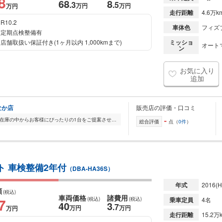
8
68
8
.3
.5
万円
万円
万円
走行距離
4.6万k
R10.2
車体色
フィズ
定期点検整備有
店舗取扱い保証付き(1ヶ月以内 1,000kmまで)
ミッショ
オート
ン
お気に入り
追加
なか店
販売店の評価・口コミ
-
全国的に店舗を展開しており、 豊富な在庫の中からお客様にぴったりの1台をご提案させていただきます。 国産車から輸入車まで幅広く取り扱っており、 登録済未使用車や...
総合評価
点（
0件
）
ト 車検整備2年付
（DBA-HA36S）
年式
2016
(H
額
(税込)
車両価格
諸費用
7
(税込)
(税込)
乗車定員
4名
40
3
.7
万円
万円
万円
走行距離
15.2万