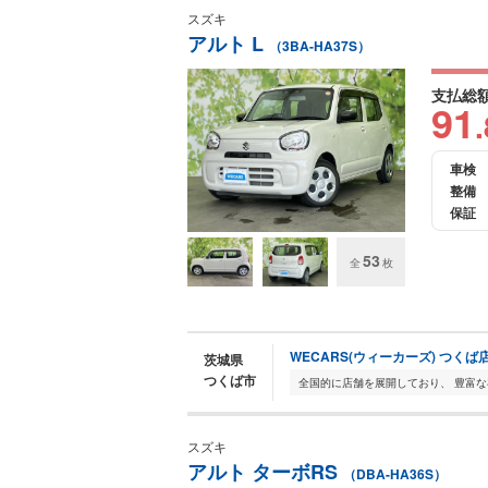
スズキ
アルト L
（3BA-HA37S）
支払総
91
.
車検
整備
保証
53
全
枚
WECARS(ウィーカーズ) つくば
茨城県
つくば市
スズキ
アルト ターボRS
（DBA-HA36S）