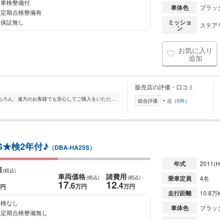
車検整備付
車体色
ブラッ
定期点検整備有
保証無し
ミッショ
ステアリ
ン
お気に入り
追加
販売店の評価・口コミ
-
カーレポ水戸店は、県内のお客様はもちろん、遠方のお客様でも安心してご購入をいただけるお店作りを心がけています。 日本全国販売対応!お気軽にご相談ください! お買...
総合評価
点（
0件
）
S★検2年付♪
（DBA-HA25S）
年式
2011
(H
額
(税込)
車両価格
諸費用
(税込)
(税込)
乗車定員
4名
17
12
.6
.4
万円
万円
円
走行距離
10.8万
検なし
車体色
ブラッ
定期点検整備無し