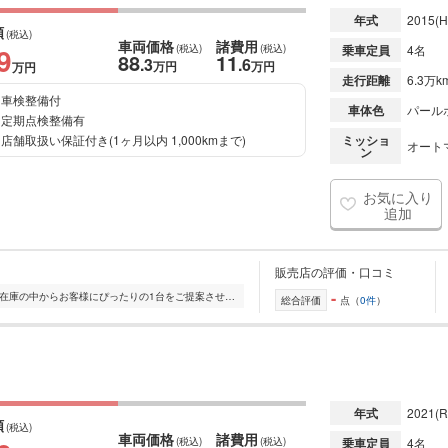
年式
2015
(H
額
(税込)
車両価格
諸費用
9
(税込)
(税込)
乗車定員
4名
88
11
.3
.6
万円
万円
万円
走行距離
6.3万k
車検整備付
車体色
パール
定期点検整備有
店舗取扱い保証付き(1ヶ月以内 1,000kmまで)
ミッショ
オート
ン
お気に入り
追加
販売店の評価・口コミ
-
全国的に店舗を展開しており、 豊富な在庫の中からお客様にぴったりの1台をご提案させていただきます。 国産車から輸入車まで幅広く取り扱っており、 登録済未使用車や...
総合評価
点（
0件
）
年式
2021
(R
額
(税込)
車両価格
諸費用
(税込)
(税込)
乗車定員
4名