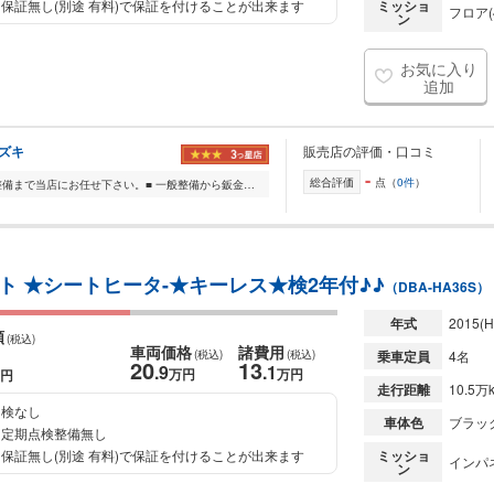
保証無し(別途 有料)で保証を付けることが出来ます
ミッショ
フロア(
ン
お気に入り
追加
スズキ
販売店の評価・口コミ
-
総合評価
点（
0件
）
■輸入車・国産車・二輪車の販売から整備まで当店にお任せ下さい。■ 一般整備から鈑金塗装、ベース車両を探して、そのまま自分好みにカスタムも喜んで承ります。 全社試...
ト ★シートヒータ-★キーレス★検2年付♪♪
（DBA-HA36S）
年式
2015
(H
額
(税込)
車両価格
諸費用
(税込)
(税込)
乗車定員
4名
20
13
.9
.1
万円
万円
円
走行距離
10.5万
検なし
車体色
ブラッ
定期点検整備無し
保証無し(別途 有料)で保証を付けることが出来ます
ミッショ
インパ
ン