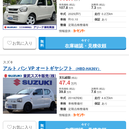
車両価格
(税込)
諸費用
(税込)
107
.8
7
.3
万円
万円
年式
2025
(R7)
走行
0.2万km
車検
R10.10
保証
あり
整備
定期点検整備有
情報提供：
今すぐ
無
お気に入り
在庫確認・見積依頼
料
スズキ
アルト バン VP オートギヤシフト
（HBD-HA36V）
支払総額
(税込)
47
.4
万円
車両価格
(税込)
諸費用
(税込)
39
.8
7
.6
万円
万円
年式
2016
(H28)
走行
4.6万km
車検
車検整備付
保証
あり
整備
定期点検整備有
情報提供：
今すぐ
無
お気に入り