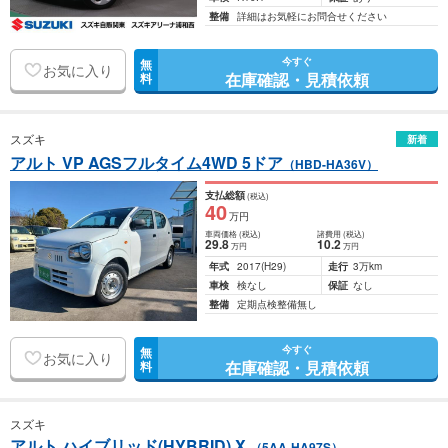
整備
詳細はお気軽にお問合せください
今すぐ
無
お気に入り
在庫確認・見積依頼
料
スズキ
新着
アルト VP AGSフルタイム4WD 5ドア
（HBD-HA36V）
支払総額
(税込)
40
万円
車両価格
(税込)
諸費用
(税込)
29
.8
10
.2
万円
万円
年式
2017
(H29)
走行
3万km
車検
検なし
保証
なし
整備
定期点検整備無し
今すぐ
無
お気に入り
在庫確認・見積依頼
料
スズキ
アルト ハイブリッド(HYBRID) X
（5AA-HA97S）