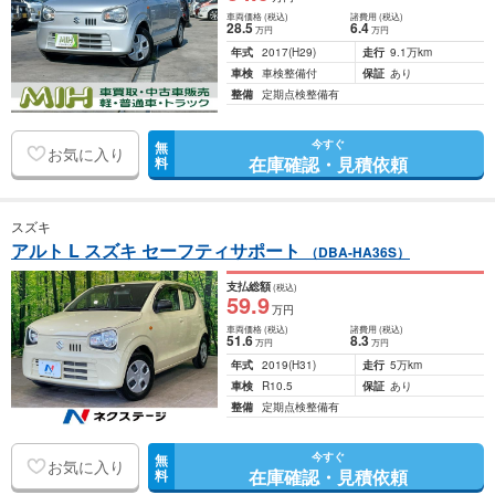
車両価格
(税込)
諸費用
(税込)
28
.5
6
.4
万円
万円
年式
2017
(H29)
走行
9.1万km
車検
車検整備付
保証
あり
整備
定期点検整備有
今すぐ
無
お気に入り
在庫確認・見積依頼
料
スズキ
アルト L スズキ セーフティサポート
（DBA-HA36S）
支払総額
(税込)
59
.9
万円
車両価格
(税込)
諸費用
(税込)
51
.6
8
.3
万円
万円
年式
2019
(H31)
走行
5万km
車検
R10.5
保証
あり
整備
定期点検整備有
今すぐ
無
お気に入り
在庫確認・見積依頼
料