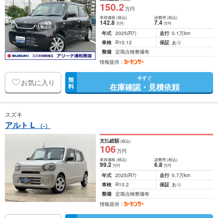
150
.2
万円
車両価格
(税込)
諸費用
(税込)
142
.8
7
.4
万円
万円
年式
2025
(R7)
走行
0.1万km
車検
R10.12
保証
あり
整備
定期点検整備有
情報提供：
今すぐ
無
お気に入り
在庫確認・見積依頼
料
スズキ
アルト L
（-）
支払総額
(税込)
106
万円
車両価格
(税込)
諸費用
(税込)
99
.2
6
.8
万円
万円
年式
2025
(R7)
走行
0.7万km
車検
R10.2
保証
あり
整備
定期点検整備有
情報提供：