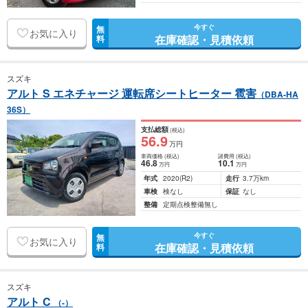
今すぐ
無
お気に入り
在庫確認・見積依頼
料
スズキ
アルト S エネチャージ 運転席シートヒーター 雹害
（DBA-HA
36S）
支払総額
(税込)
56
.9
万円
車両価格
(税込)
諸費用
(税込)
46
.8
10
.1
万円
万円
年式
2020
(R2)
走行
3.7万km
車検
検なし
保証
なし
整備
定期点検整備無し
今すぐ
無
お気に入り
在庫確認・見積依頼
料
スズキ
アルト C
（-）