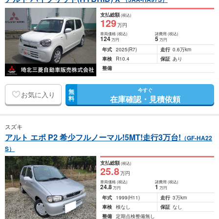
支払総額
(税込)
129
万円
車両価格
(税込)
諸費用
(税込)
124
5
万円
万円
年式
2025
(R7)
走行
0.6万km
車検
R10.4
保証
あり
整備
今すぐ
無
お気に入り
在庫確認・見積依頼
料
スズキ
アルト エポ P2 希少フルノーマル!5MT!走行3万台!
（GF-HA22
S）
支払総額
(税込)
25
.8
万円
車両価格
(税込)
諸費用
(税込)
24
.8
1
万円
万円
年式
1999
(H11)
走行
3万km
車検
検なし
保証
なし
整備
定期点検整備無し