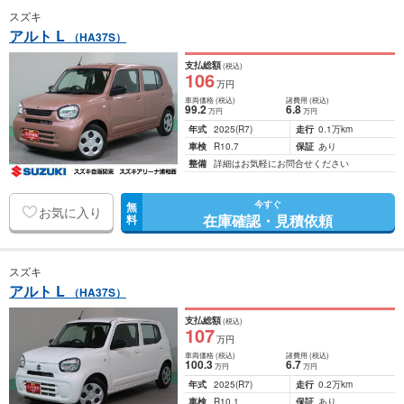
スズキ
アルト L
（HA37S）
支払総額
(税込)
106
万円
車両価格
(税込)
諸費用
(税込)
99
.2
6
.8
万円
万円
年式
2025
(R7)
走行
0.1万km
車検
R10.7
保証
あり
整備
詳細はお気軽にお問合せください
今すぐ
無
お気に入り
在庫確認・見積依頼
料
スズキ
アルト L
（HA37S）
支払総額
(税込)
107
万円
車両価格
(税込)
諸費用
(税込)
100
.3
6
.7
万円
万円
年式
2025
(R7)
走行
0.2万km
車検
R10.1
保証
あり