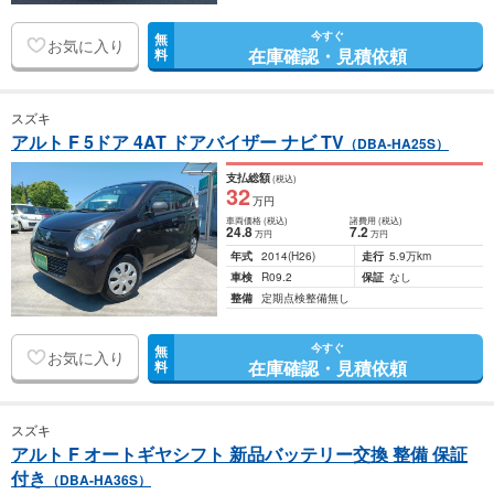
今すぐ
無
お気に入り
在庫確認・見積依頼
料
スズキ
アルト F 5ドア 4AT ドアバイザー ナビ TV
（DBA-HA25S）
支払総額
(税込)
32
万円
車両価格
(税込)
諸費用
(税込)
24
.8
7
.2
万円
万円
年式
2014
(H26)
走行
5.9万km
車検
R09.2
保証
なし
整備
定期点検整備無し
今すぐ
無
お気に入り
在庫確認・見積依頼
料
スズキ
アルト F オートギヤシフト 新品バッテリー交換 整備 保証
付き
（DBA-HA36S）