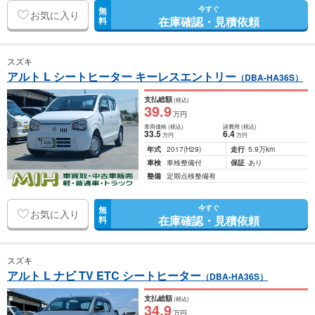
今すぐ
無
お気に入り
在庫確認・見積依頼
料
スズキ
アルト L シートヒーター キーレスエントリー
（DBA-HA36S）
支払総額
(税込)
39
.9
万円
車両価格
(税込)
諸費用
(税込)
33
.5
6
.4
万円
万円
年式
2017
(H29)
走行
5.9万km
車検
車検整備付
保証
あり
整備
定期点検整備有
今すぐ
無
お気に入り
在庫確認・見積依頼
料
スズキ
アルト L ナビ TV ETC シートヒーター
（DBA-HA36S）
支払総額
(税込)
34
.9
万円