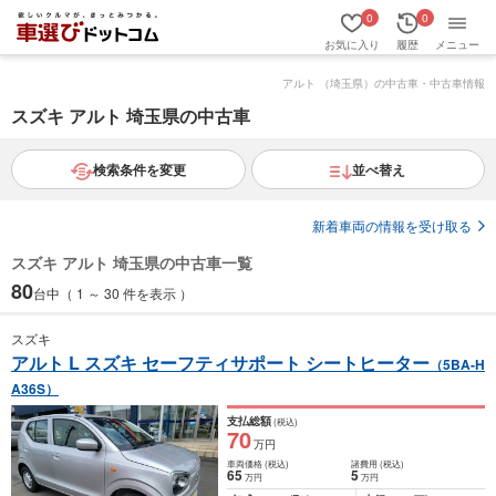
0
0
お気に入り
履歴
メニュー
アルト （埼玉県）の中古車・中古車情報
スズキ アルト 埼玉県の中古車
検索条件を変更
並べ替え
新着車両の情報を受け取る
スズキ アルト 埼玉県の中古車一覧
80
台中（ 1 ～ 30 件を表示 ）
スズキ
アルト L スズキ セーフティサポート シートヒーター
（5BA-H
A36S）
支払総額
(税込)
70
万円
車両価格
(税込)
諸費用
(税込)
65
5
万円
万円