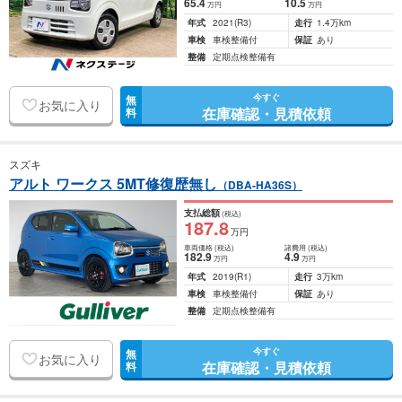
65
.4
10
.5
万円
万円
年式
2021
(R3)
走行
1.4万km
車検
車検整備付
保証
あり
整備
定期点検整備有
今すぐ
無
お気に入り
在庫確認・見積依頼
料
スズキ
アルト ワークス 5MT修復歴無し
（DBA-HA36S）
支払総額
(税込)
187
.8
万円
車両価格
(税込)
諸費用
(税込)
182
.9
4
.9
万円
万円
年式
2019
(R1)
走行
3万km
車検
車検整備付
保証
あり
整備
定期点検整備有
今すぐ
無
お気に入り
在庫確認・見積依頼
料