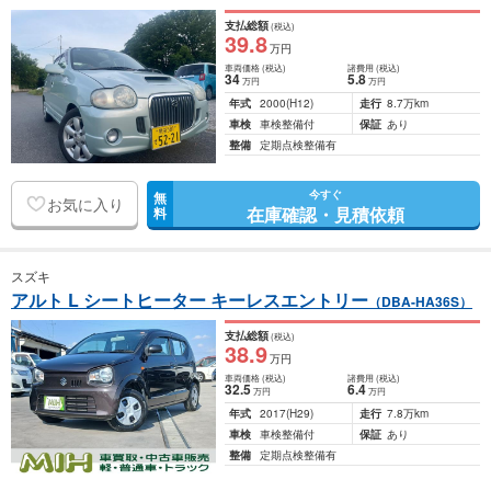
支払総額
(税込)
39
.8
万円
車両価格
(税込)
諸費用
(税込)
34
5
.8
万円
万円
年式
2000
(H12)
走行
8.7万km
車検
車検整備付
保証
あり
整備
定期点検整備有
今すぐ
無
お気に入り
在庫確認・見積依頼
料
スズキ
アルト L シートヒーター キーレスエントリー
（DBA-HA36S）
支払総額
(税込)
38
.9
万円
車両価格
(税込)
諸費用
(税込)
32
.5
6
.4
万円
万円
年式
2017
(H29)
走行
7.8万km
車検
車検整備付
保証
あり
整備
定期点検整備有