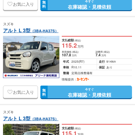
今すぐ
無
お気に入り
在庫確認・見積依頼
料
スズキ
アルト L 3型
（3BA-HA37S）
支払総額
(税込)
115
.2
万円
車両価格
(税込)
諸費用
(税込)
107
.8
7
.4
万円
万円
年式
2025
(R7)
走行
914km
車検
R10.11
保証
あり
整備
定期点検整備有
情報提供：
今すぐ
無
お気に入り
在庫確認・見積依頼
料
スズキ
アルト L 3型
（3BA-HA37S）
支払総額
(税込)
115
.1
万円