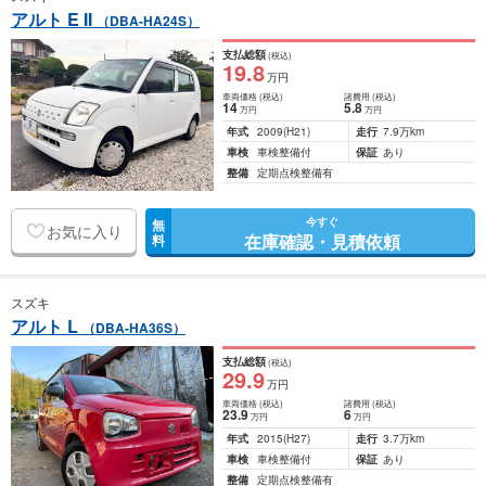
アルト E II
（DBA-HA24S）
支払総額
(税込)
19
.8
万円
車両価格
(税込)
諸費用
(税込)
14
5
.8
万円
万円
年式
2009
(H21)
走行
7.9万km
車検
車検整備付
保証
あり
整備
定期点検整備有
今すぐ
無
お気に入り
在庫確認・見積依頼
料
スズキ
アルト L
（DBA-HA36S）
支払総額
(税込)
29
.9
万円
車両価格
(税込)
諸費用
(税込)
23
.9
6
万円
万円
年式
2015
(H27)
走行
3.7万km
車検
車検整備付
保証
あり
整備
定期点検整備有