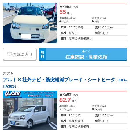
支払総額
(税込)
55
万円
車両価格
(税込)
諸費用
(税込)
49
6
万円
万円
年式
2017
(H29)
走行
0.3万km
車検
検なし
保証
あり
整備
定期点検整備無し
今すぐ
無
お気に入り
在庫確認・見積依頼
料
スズキ
アルト S 社外ナビ・衝突軽減ブレーキ・シートヒータ
（5BA-
HA36S）
支払総額
(税込)
82
.7
万円
車両価格
(税込)
諸費用
(税込)
79
.2
3
.5
万円
万円
年式
2021
(R3)
走行
3.5万km
車検
車検整備付
保証
あり
整備
定期点検整備有