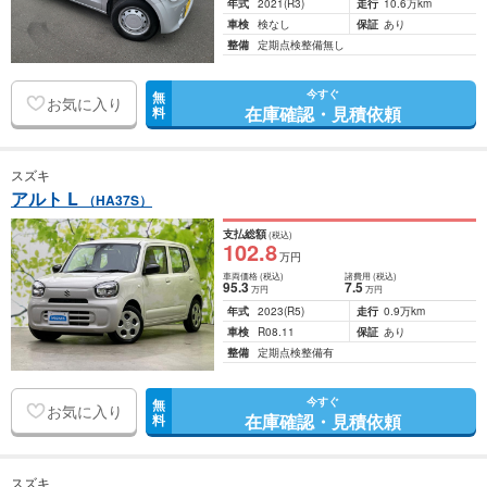
年式
2021
(R3)
走行
10.6万km
車検
検なし
保証
あり
整備
定期点検整備無し
今すぐ
無
お気に入り
在庫確認・見積依頼
料
スズキ
アルト L
（HA37S）
支払総額
(税込)
102
.8
万円
車両価格
(税込)
諸費用
(税込)
95
.3
7
.5
万円
万円
年式
2023
(R5)
走行
0.9万km
車検
R08.11
保証
あり
整備
定期点検整備有
今すぐ
無
お気に入り
在庫確認・見積依頼
料
スズキ