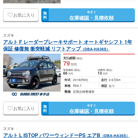
今すぐ
無
お気に入り
在庫確認・見積依頼
料
スズキ
アルト F レーダーブレーキサポート オートギヤシフト 1年
保証 修復無 衝突軽減 リフトアップ
（DBA-HA36S）
支払総額
(税込)
79
万円
車両価格
(税込)
諸費用
(税込)
66
13
万円
万円
年式
2018
(H30)
走行
3.6万km
車検
R09.7
保証
あり
整備
定期点検整備有
今すぐ
無
お気に入り
在庫確認・見積依頼
料
スズキ
アルト L ISTOP パワーウィンドーPS エアB
（DBA-HA36S）