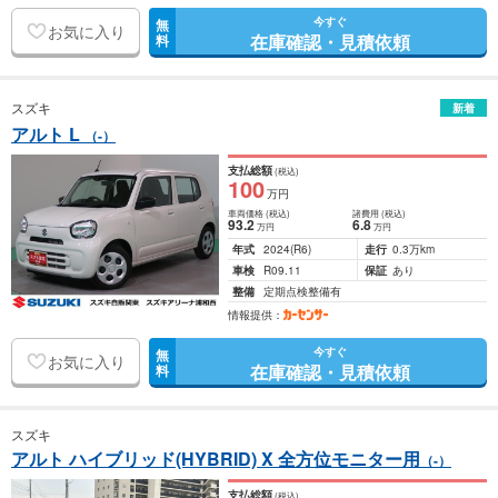
今すぐ
無
お気に入り
在庫確認・見積依頼
料
スズキ
新着
アルト L
（-）
支払総額
(税込)
100
万円
車両価格
(税込)
諸費用
(税込)
93
.2
6
.8
万円
万円
年式
2024
(R6)
走行
0.3万km
車検
R09.11
保証
あり
整備
定期点検整備有
情報提供：
今すぐ
無
お気に入り
在庫確認・見積依頼
料
スズキ
アルト ハイブリッド(HYBRID) X 全方位モニター用
（-）
支払総額
(税込)