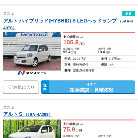
スズキ
新着
アルト ハイブリッド(HYBRID) S LEDヘッドランプ
（5AA-H
A97S）
支払総額
(税込)
105
.8
万円
車両価格
(税込)
諸費用
(税込)
95
.4
10
.4
万円
万円
年式
2023
(R5)
走行
3.5万km
車検
車検整備付
保証
あり
整備
定期点検整備有
今すぐ
無
お気に入り
在庫確認・見積依頼
料
スズキ
アルト S
（5BA-HA36S）
支払総額
(税込)
75
.9
万円
車両価格
(税込)
諸費用
(税込)