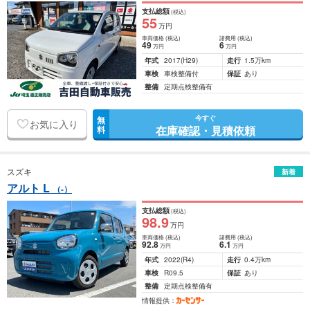
支払総額
(税込)
55
万円
車両価格
(税込)
諸費用
(税込)
49
6
万円
万円
年式
2017
(H29)
走行
1.5万km
車検
車検整備付
保証
あり
整備
定期点検整備有
今すぐ
無
お気に入り
在庫確認・見積依頼
料
スズキ
新着
アルト L
（-）
支払総額
(税込)
98
.9
万円
車両価格
(税込)
諸費用
(税込)
92
.8
6
.1
万円
万円
年式
2022
(R4)
走行
0.4万km
車検
R09.5
保証
あり
整備
定期点検整備有
情報提供：