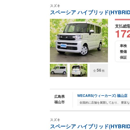
スズキ
スペーシア ハイブリッド(HYBRID
支払総
17
車検
整備
保証
56
全
枚
WECARS(ウィーカーズ) 福山店
広島県
福山市
スズキ
スペーシア ハイブリッド(HYBRID)