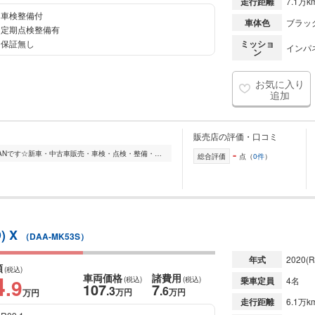
走行距離
7.1万k
車検整備付
車体色
ブラッ
定期点検整備有
保証無し
ミッショ
インパ
ン
お気に入り
追加
販売店の評価・口コミ
-
湯来温泉でおなじみ湯来町の株式会社ANです☆新車・中古車販売・車検・点検・整備・修理・鈑金塗装等なんでもお気軽にご相談ください。皆様のご来店をお待ちしております!
総合評価
点（
0件
）
) X
（DAA-MK53S）
年式
2020
(R
額
(税込)
4
車両価格
諸費用
.9
(税込)
(税込)
乗車定員
4名
107
7
.3
.6
万円
万円
万円
走行距離
6.1万k