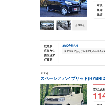
車検
整備
保証
30
全
枚
株式会社AN
広島県
広島市佐
伯区湯来
町葛原
スズキ
スペーシア ハイブリッド(HYBRID
支払総
11