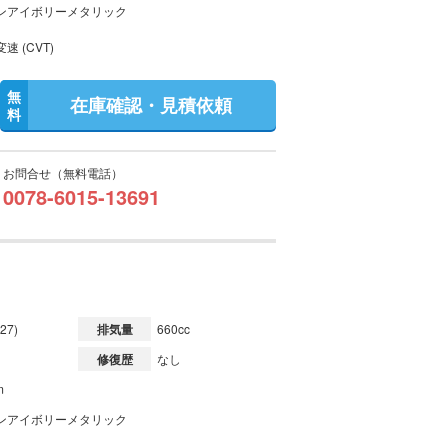
ンアイボリーメタリック
速 (CVT)
無
在庫確認・見積依頼
料
お問合せ（無料電話）
0078-6015-13691
27)
排気量
660cc
修復歴
なし
m
ンアイボリーメタリック