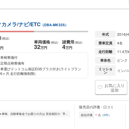
カメラ/ナビ/ETC
（DBA-MK32S）
年式
2014
(H
額
(税込)
車両価格
諸費用
(税込)
(税込)
乗車定員
4名
32
4
万円
万円
円
走行距離
11.4万
車検整備付
車体色
ピンク
定期点検整備有
車選びドットコム保証EGSプラス付き(ライトプラン
ミッショ
インパ
ン
6ヶ月 走行距離無制限)
お気に入り
追加
販売店の評価・口コミ
-
■□■ BVCAR【ビーブイカー】です ■□■ 車検、自動車板金でお困りの方は 安佐南区の「BVCAR【ビーブイカー】」に! 安佐南区のBVCARは、車検・自動車板金の専門業者です。...
総合評価
点（
0件
）