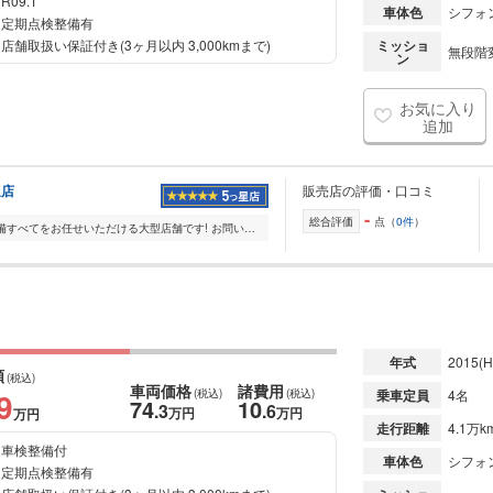
R09.1
車体色
シフォ
定期点検整備有
店舗取扱い保証付き(3ヶ月以内 3,000kmまで)
ミッショ
無段階変
ン
お気に入り
追加
辺店
販売店の評価・口コミ
-
総合評価
点（
0件
）
クルマの販売・買取・整備すべてをお任せいただける大型店舗です! お問い合わせも受け付けておりますので、お気軽にご連絡ください♪ ー 常時250台以上展示 ー 軽・コン...
年式
2015
(H
額
(税込)
車両価格
諸費用
9
(税込)
(税込)
乗車定員
4名
74
10
.3
.6
万円
万円
万円
走行距離
4.1万k
車検整備付
車体色
シフォ
定期点検整備有