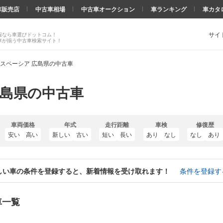
車販売店
中古車相場
中古車オークション
車ランキング
車カタ
サイ
報なら車選びドットコム！
車が揃う中古車検索サイト！
スペーシア 広島県の中古車
広島県の中古車
車両価格
年式
走行距離
車検
修復歴
安い
高い
新しい
古い
短い
長い
あり
なし
なし
あり
しい車の条件を登録すると、新着情報を受け取れます！
条件を登録す
車一覧