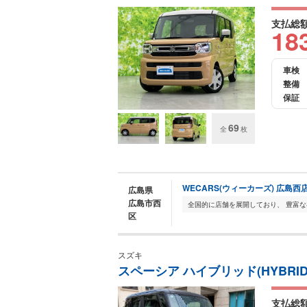
支払総
18
車検
整備
保証
69
全
枚
WECARS(ウィーカーズ) 広島西
広島県
広島市西
区
スズキ
スペーシア ハイブリッド(HYBRID
支払総