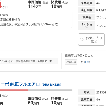
4
車両価格
諸費用
(税込)
(税込)
乗車定員
4名
114
10
万円
万円
万円
走行距離
6.1万k
R09.9
車体色
ブラッ
定期点検整備有
店舗取扱い保証付き(1ヶ月以内 1,000kmまで)
ミッショ
インパ
ン
お気に入り
追加
販売店の評価・口コミ
-
広島市中区の自動車販売店アクセリアでございます。 弊社は各種中古車・新車販売、車検、修理、板金・塗装、用品取り付け、保険とお客様のカーライフをトータルにサポー...
総合評価
点（
0件
）
ターボ 純正フルエアロ
（DBA-MK32S）
年式
2013
(H
額
(税込)
車両価格
諸費用
(税込)
(税込)
乗車定員
4名
60
10
万円
万円
円