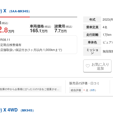
) X
（5AA-MK94S）
年式
2023
(R
額
(税込)
2
車両価格
諸費用
.8
(税込)
(税込)
乗車定員
4名
165
7
.1
.7
万円
万円
万円
走行距離
1万km
R08.11
車体色
ピュア
定期点検整備有
店舗取扱い保証付き(1ヶ月以内 1,000kmまで)
ミッショ
無段階変
ン
お気に入り
追加
販売店の評価・口コミ
-
全国的に店舗を展開しており、 豊富な在庫の中からお客様にぴったりの1台をご提案させていただきます。 国産車から輸入車まで幅広く取り扱っており、 登録済未使用車や...
総合評価
点（
0件
）
 X 4WD
（MK94S）