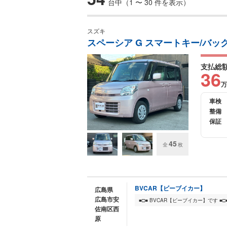
台中（1 〜 30 件を表示）
スズキ
スペーシア G スマートキー/バック
支払総
36
万
車検
整備
保証
45
全
枚
BVCAR【ビーブイカー】
広島県
広島市安
佐南区西
原