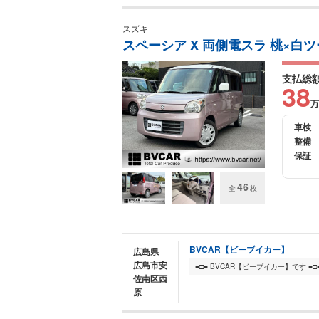
スズキ
スペーシア X 両側電スラ 桃×白
支払総
38
万
車検
整備
保証
46
全
枚
BVCAR【ビーブイカー】
広島県
広島市安
佐南区西
原