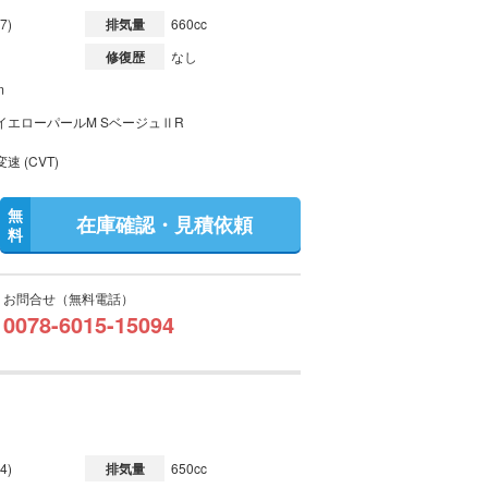
7)
排気量
660cc
修復歴
なし
m
イエローパールM SベージュⅡR
速 (CVT)
無
在庫確認・見積依頼
料
お問合せ（無料電話）
0078-6015-15094
4)
排気量
650cc