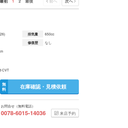
最初
1
2
最後
前へ
次へ
26)
排気量
650cc
修復歴
なし
km
ネCVT
無
在庫確認・見積依頼
料
お問合せ（無料電話）
0078-6015-14036
来店予約