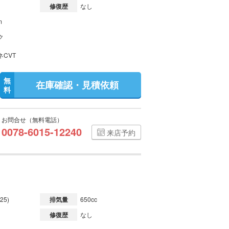
修復歴
なし
m
ク
ネCVT
無
在庫確認・見積依頼
料
お問合せ（無料電話）
0078-6015-12240
来店予約
25)
排気量
650cc
修復歴
なし