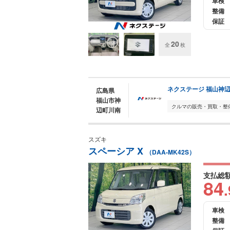
車検
整備
保証
20
全
枚
ネクステージ 福山神
広島県
福山市神
辺町川南
スズキ
スペーシア X
（DAA-MK42S）
支払総
84
.
車検
整備