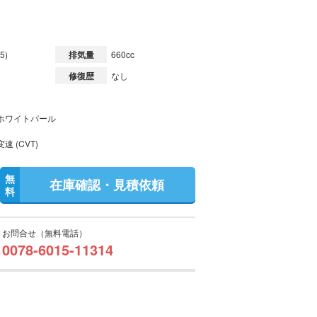
5)
排気量
660cc
修復歴
なし
ホワイトパール
速 (CVT)
無
在庫確認・見積依頼
料
お問合せ（無料電話）
0078-6015-11314