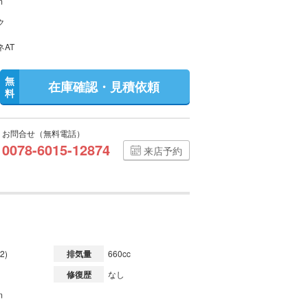
m
ク
ネAT
無
在庫確認・見積依頼
料
お問合せ（無料電話）
0078-6015-12874
来店予約
2)
排気量
660cc
修復歴
なし
m