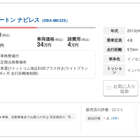
ツートン ナビレス
（DBA-MK32S）
年式
2013
(H
額
(税込)
車両価格
諸費用
(税込)
(税込)
乗車定員
4名
34
4
万円
万円
円
走行距離
9万km
車検整備付
車体色
イノセ
定期点検整備有
車選びドットコム保証EGSプラス付き(ライトプラン
ミッショ
インパ
ン
6ヶ月 走行距離無制限)
お気に入り
追加
販売店の評価・口コミ
-
■□■ BVCAR【ビーブイカー】です ■□■ 車検、自動車板金でお困りの方は 安佐南区の「BVCAR【ビーブイカー】」に! 安佐南区のBVCARは、車検・自動車板金の専門業者です。...
総合評価
点（
0件
）