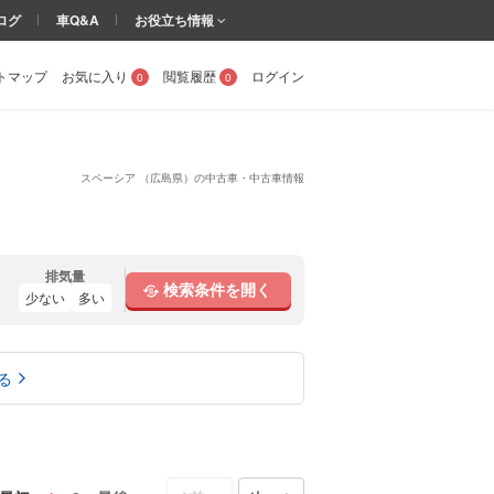
ログ
車Q&A
お役立ち情報
トマップ
お気に入り
閲覧履歴
ログイン
0
0
スペーシア （広島県）の中古車・中古車情報
排気量
検索条件を開く
少ない
多い
る