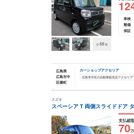
12
車検
整備
保証
55
全
枚
カーショップアクセリア
広島県
広島市中
区榎町
スズキ
スペーシア T 両側スライドドア 
支払総
70
万