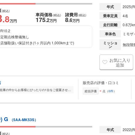
年式
2025
(R
額
(税込)
3
車両価格
諸費用
.8
(税込)
(税込)
乗車定員
4名
175
8
.2
.6
万円
万円
万円
走行距離
0.6万k
R10.2
車体色
ミモザ
定期点検整備無し
店舗取扱い保証付き(1ヶ月以内 1,000kmまで)
ミッショ
無段階変
ン
お気に入り
追加
店
販売店の評価・口コミ
-
全国的に店舗を展開しており、 豊富な在庫の中からお客様にぴったりの1台をご提案させていただきます。 国産車から輸入車まで幅広く取り扱っており、 登録済未使用車や...
総合評価
点（
0件
）
) G
（5AA-MK53S）
年式
2022
(R
額
(税込)