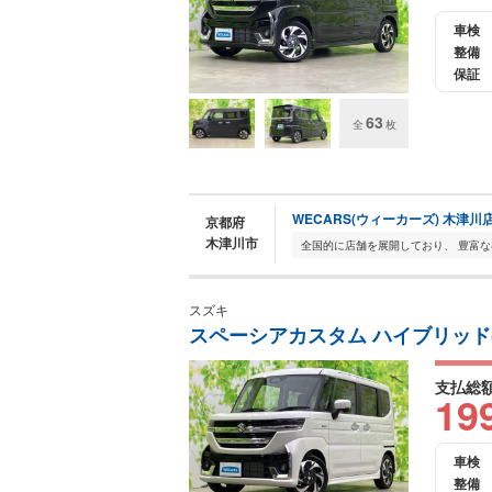
車検
整備
保証
63
全
枚
WECARS(ウィーカーズ) 木津川
京都府
木津川市
スズキ
スペーシアカスタム ハイブリッド(HY
支払総
19
車検
整備