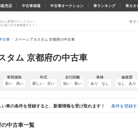
車販売店
中古車相場
中古車オークション
車ランキング
車カタ
サイ
報なら車選びドットコム！
車が揃う中古車検索サイト！
中古車
スペーシアカスタム 京都府の中古車
スタム 京都府の中古車
車両価格
年式
走行距離
車検
修復歴
安い
高い
新しい
古い
短い
長い
あり
なし
なし
あり
しい車の条件を登録すると、新着情報を受け取れます！
条件を登録す
府の中古車一覧