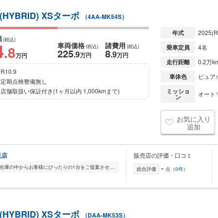
YBRID) XSターボ
（4AA-MK54S）
年式
2025
(R
額
(税込)
4
車両価格
諸費用
.8
(税込)
(税込)
乗車定員
4名
225
8
.9
.9
万円
万円
万円
走行距離
0.2万k
R10.9
車体色
ピュア
定期点検整備無し
店舗取扱い保証付き(1ヶ月以内 1,000kmまで)
ミッショ
オート
ン
お気に入り
追加
見店
販売店の評価・口コミ
-
全国的に店舗を展開しており、 豊富な在庫の中からお客様にぴったりの1台をご提案させていただきます。 国産車から輸入車まで幅広く取り扱っており、 登録済未使用車や...
総合評価
点（
0件
）
YBRID) XSターボ
（DAA-MK53S）