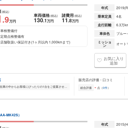
年式
2019
(R
額
(税込)
1
車両価格
諸費用
.9
(税込)
(税込)
乗車定員
4名
130
11
.1
.8
万円
万円
万円
走行距離
6.3万k
車検整備付
車体色
ブルー
定期点検整備有
店舗取扱い保証付き(1ヶ月以内 1,000kmまで)
ミッショ
オート
ン
お気に入り
追加
店
販売店の評価・口コミ
-
全国的に店舗を展開しており、 豊富な在庫の中からお客様にぴったりの1台をご提案させていただきます。 国産車から輸入車まで幅広く取り扱っており、 登録済未使用車や...
総合評価
点（
0件
）
AA-MK42S）
年式
2015
(H
額