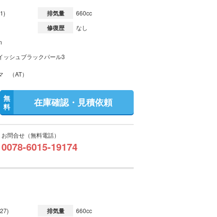
1)
排気量
660cc
修復歴
なし
m
イッシュブラックパール3
マ （AT）
無
在庫確認・見積依頼
料
お問合せ（無料電話）
0078-6015-19174
27)
排気量
660cc