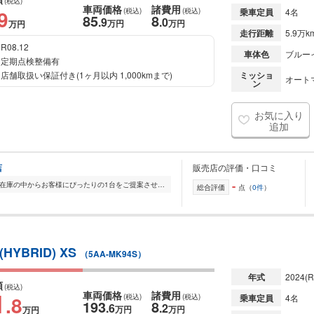
(税込)
車両価格
諸費用
9
(税込)
(税込)
乗車定員
4名
85
8
.9
.0
万円
万円
万円
走行距離
5.9万k
R08.12
車体色
ブルー
定期点検整備有
店舗取扱い保証付き(1ヶ月以内 1,000kmまで)
ミッショ
オート
ン
お気に入り
追加
店
販売店の評価・口コミ
-
全国的に店舗を展開しており、 豊富な在庫の中からお客様にぴったりの1台をご提案させていただきます。 国産車から輸入車まで幅広く取り扱っており、 登録済未使用車や...
総合評価
点（
0件
）
BRID) XS
（5AA-MK94S）
年式
2024
(R
額
(税込)
1
車両価格
諸費用
.8
(税込)
(税込)
乗車定員
4名
193
8
.6
.2
万円
万円
万円