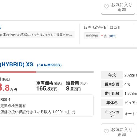
お気に入り
追加
店
販売店の評価・口コミ
-
全国的に店舗を展開しており、 豊富な在庫の中からお客様にぴったりの1台をご提案させていただきます。 国産車から輸入車まで幅広く取り扱っており、 登録済未使用車や...
総合評価
点（
0件
）
BRID) XS
（5AA-MK53S）
年式
2022
(R
額
(税込)
3
車両価格
諸費用
.8
(税込)
(税込)
乗車定員
4名
165
8
.8
.0
万円
万円
万円
走行距離
1.9万k
R09.4
車体色
ピュア
定期点検整備有
店舗取扱い保証付き(1ヶ月以内 1,000kmまで)
ミッショ
オート
ン
お気に入り
追加