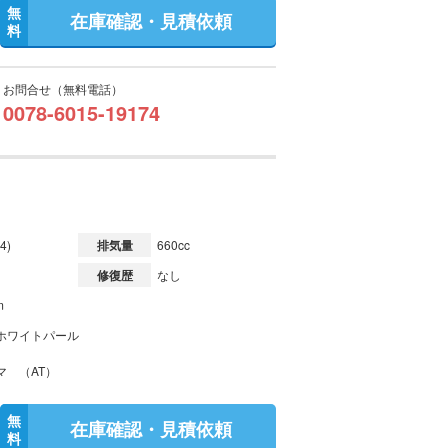
無
在庫確認・見積依頼
料
お問合せ（無料電話）
0078-6015-19174
4)
排気量
660cc
修復歴
なし
m
ホワイトパール
マ （AT）
無
在庫確認・見積依頼
料