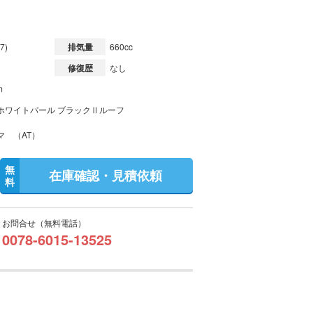
7)
排気量
660cc
修復歴
なし
m
ホワイトパール ブラックⅡルーフ
マ （AT）
無
在庫確認・見積依頼
料
お問合せ（無料電話）
0078-6015-13525