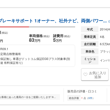
ブレーキサポート 1オーナー、社外ナビ、両側パワー...
（
年式
2014
(H
額
(税込)
車両価格
諸費用
(税込)
(税込)
乗車定員
4名
83
5
万円
万円
円
走行距離
6.5万k
R09.1
車体色
ブラッ
定期点検整備有
保証無し 車選びドットコム保証EGSプラス対象車(別
ミッショ
インパ
ン
途 有料保証有り)
お気に入り
追加
販売店の評価・口コミ
-
新車・中古車何でもご相談ください。お客様にあった最高の一台をご提案いたします! 9月に新工場完成いたしました! 一般整備・車検・鈑金まで何でもお申しつけ下さい!
総合評価
点（
0件
）