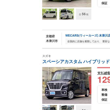
保証
56
全
枚
WECARS(ウィーカーズ) 木津川
京都府
木津川市
スズキ
スペーシアカスタム ハイブリッド(HY
支払総
12
車検
整備
保証