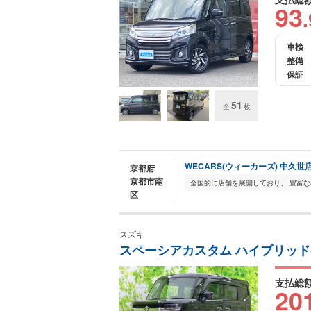
93
.
車検
整備
保証
51
全
枚
WECARS(ウィーカーズ) 中久世
京都府
京都市南
区
スズキ
スペーシアカスタム ハイブリッド(HY
支払総
20