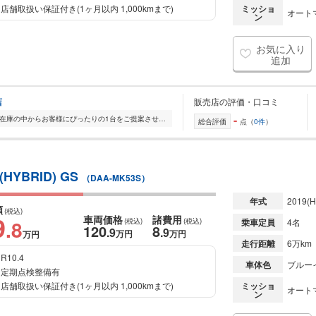
店舗取扱い保証付き(1ヶ月以内 1,000kmまで)
ミッショ
オート
ン
お気に入り
追加
店
販売店の評価・口コミ
-
全国的に店舗を展開しており、 豊富な在庫の中からお客様にぴったりの1台をご提案させていただきます。 国産車から輸入車まで幅広く取り扱っており、 登録済未使用車や...
総合評価
点（
0件
）
BRID) GS
（DAA-MK53S）
年式
2019
(H
額
(税込)
9
車両価格
諸費用
.8
(税込)
(税込)
乗車定員
4名
120
8
.9
.9
万円
万円
万円
走行距離
6万km
R10.4
車体色
ブルー
定期点検整備有
店舗取扱い保証付き(1ヶ月以内 1,000kmまで)
ミッショ
オート
ン