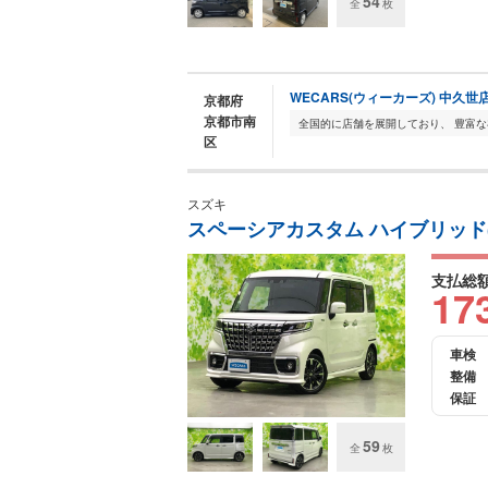
54
全
枚
WECARS(ウィーカーズ) 中久世
京都府
京都市南
区
スズキ
スペーシアカスタム ハイブリッド(HY
支払総
17
車検
整備
保証
59
全
枚