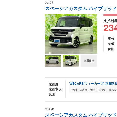
スズキ
スペーシアカスタム ハイブリッド(H
支払総
23
車検
整備
保証
59
全
枚
WECARS(ウィーカーズ) 京都伏
京都府
京都市伏
見区
スズキ
スペーシアカスタム ハイブリッド(H