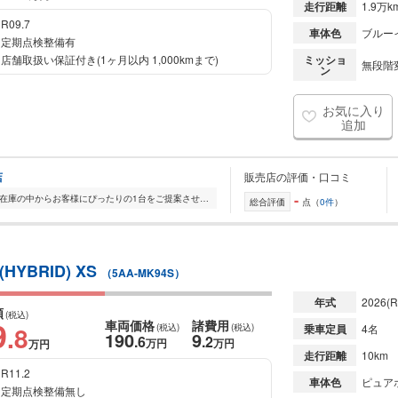
走行距離
1.9万k
R09.7
車体色
ブルー
定期点検整備有
店舗取扱い保証付き(1ヶ月以内 1,000kmまで)
ミッショ
無段階変
ン
お気に入り
追加
店
販売店の評価・口コミ
-
全国的に店舗を展開しており、 豊富な在庫の中からお客様にぴったりの1台をご提案させていただきます。 国産車から輸入車まで幅広く取り扱っており、 登録済未使用車や...
総合評価
点（
0件
）
BRID) XS
（5AA-MK94S）
年式
2026
(R
額
(税込)
9
車両価格
諸費用
.8
(税込)
(税込)
乗車定員
4名
190
9
.6
.2
万円
万円
万円
走行距離
10km
R11.2
車体色
ピュア
定期点検整備無し