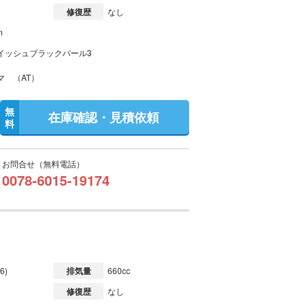
修復歴
なし
m
イッシュブラックパール3
マ （AT）
無
在庫確認・見積依頼
料
お問合せ（無料電話）
0078-6015-19174
6)
排気量
660cc
修復歴
なし