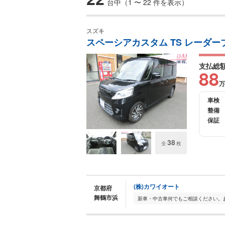
台中（1 〜 22 件を表示）
スズキ
スペーシアカスタム TS レーダー
支払総
88
万
車検
整備
保証
38
全
枚
(株)カワイオート
京都府
舞鶴市浜