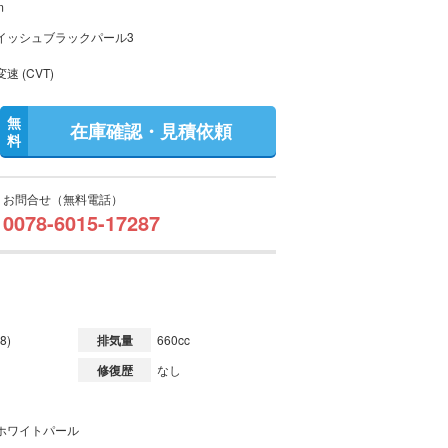
m
イッシュブラックパール3
速 (CVT)
無
在庫確認・見積依頼
料
お問合せ（無料電話）
0078-6015-17287
8)
排気量
660cc
修復歴
なし
ホワイトパール