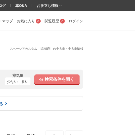
ログ
車Q&A
お役立ち情報
トマップ
お気に入り
閲覧履歴
ログイン
0
0
スペーシアカスタム （京都府）の中古車・中古車情報
排気量
検索条件を開く
少ない
多い
る