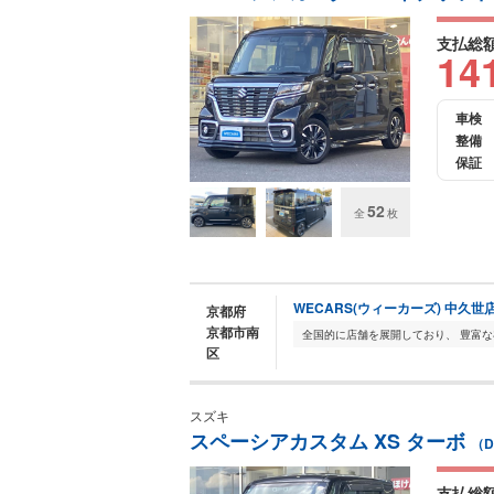
支払総
14
車検
整備
保証
52
全
枚
WECARS(ウィーカーズ) 中久世
京都府
京都市南
区
スズキ
スペーシアカスタム XS ターボ
（D
支払総