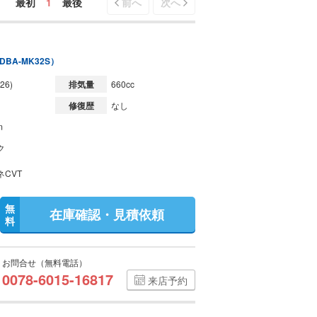
最初
1
最後
前へ
次へ
DBA-MK32S）
26)
排気量
660cc
修復歴
なし
m
ク
ネCVT
無
在庫確認・見積依頼
料
お問合せ（無料電話）
0078-6015-16817
来店予約