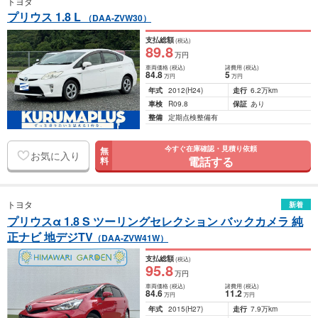
トヨタ
プリウス 1.8 L
（DAA-ZVW30）
支払総額
(税込)
89
.8
万円
車両価格
(税込)
諸費用
(税込)
84
.8
5
万円
万円
年式
2012
(H24)
走行
6.2万km
車検
R09.8
保証
あり
整備
定期点検整備有
今すぐ在庫確認・見積り依頼
無
お気に入り
電話する
料
トヨタ
新着
プリウスα 1.8 S ツーリングセレクション バックカメラ 純
正ナビ 地デジTV
（DAA-ZVW41W）
支払総額
(税込)
95
.8
万円
車両価格
(税込)
諸費用
(税込)
84
.6
11
.2
万円
万円
年式
2015
(H27)
走行
7.9万km