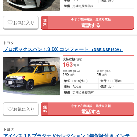
車検
R09.7
保証
あり
整備
定期点検整備有
今すぐ在庫確認・見積り依頼
無
お気に入り
電話する
料
トヨタ
プロボックスバン 1.3 DX コンフォート
（DBE-NSP160V）
支払総額
(税込)
163
万円
車両価格
(税込)
諸費用
(税込)
145
18
万円
万円
年式
2018
(H30)
走行
10.2万km
車検
R09.5
保証
あり
整備
定期点検整備有
今すぐ在庫確認・見積り依頼
無
お気に入り
電話する
料
トヨタ
アイシス 1.8 プラタナ Vセレクション 1年保証付き インテ