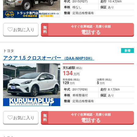
年式
2015
(H27)
走行
10.4万km
車検
検なし
保証
あり
整備
定期点検整備有
今すぐ在庫確認・見積り依頼
無
お気に入り
電話する
料
トヨタ
新着
アクア 1.5 クロスオーバー
（DAA-NHP10H）
支払総額
(税込)
134
万円
車両価格
(税込)
諸費用
(税込)
129
5
万円
万円
年式
2017
(H29)
走行
8.1万km
車検
車検整備付
保証
あり
整備
定期点検整備有
今すぐ在庫確認・見積り依頼
無
お気に入り
電話する
料