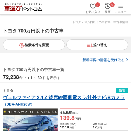
0
0
お気に入り
履歴
メニュー
トヨタ 700万円以下の中古車・中古車情報
トヨタ 700万円以下の中古車
検索条件を変更
並べ替え
新着車両の情報を受け取る
トヨタ 700万円以下の中古車一覧
72,238
台中（ 1 ～ 30 件を表示 ）
トヨタ
新着
ヴェルファイア 2.4 Z 後席M/両側電スラ/社外ナビ/Bカメラ
（DBA-ANH20W）
支払総額
(税込)
139
.8
万円
車両価格
(税込)
諸費用
(税込)
127
.8
12
万円
万円