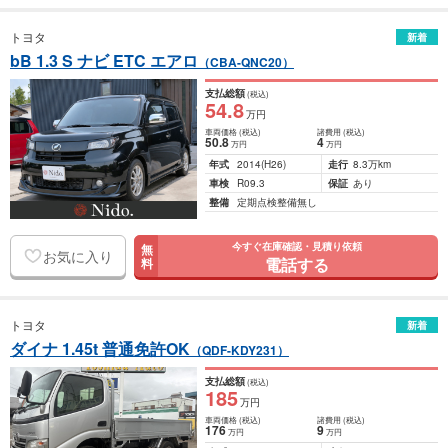
トヨタ
新着
bB 1.3 S ナビ ETC エアロ
（CBA-QNC20）
支払総額
(税込)
54
.8
万円
車両価格
(税込)
諸費用
(税込)
50
.8
4
万円
万円
年式
2014
(H26)
走行
8.3万km
車検
R09.3
保証
あり
整備
定期点検整備無し
今すぐ在庫確認・見積り依頼
無
お気に入り
電話する
料
トヨタ
新着
ダイナ 1.45t 普通免許OK
（QDF-KDY231）
支払総額
(税込)
185
万円
車両価格
(税込)
諸費用
(税込)
176
9
万円
万円