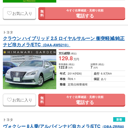
今すぐ在庫確認・見積り依頼
無
お気に入り
電話する
料
トヨタ
クラウン ハイブリッド 2.5 ロイヤルサルーン 衝突軽減/純正
ナビ/Bカメラ/ETC
（DAA-AWS210）
支払総額
(税込)
129
.8
万円
車両価格
(税込)
諸費用
(税込)
122
.8
7
万円
万円
年式
2014
(H26)
走行
6.9万km
車検
R09.1
保証
あり
整備
定期点検整備有
今すぐ在庫確認・見積り依頼
無
お気に入り
電話する
料
トヨタ
新着
ヴォクシー 8人乗/アルパインナビ/Bカメラ/ETC
（DBA-ZRR80