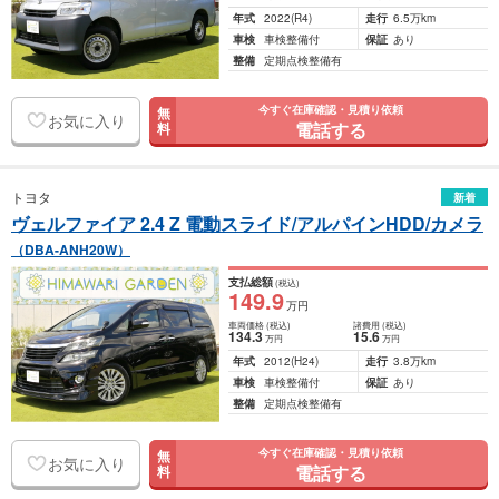
年式
2022
(R4)
走行
6.5万km
車検
車検整備付
保証
あり
整備
定期点検整備有
今すぐ在庫確認・見積り依頼
無
お気に入り
電話する
料
トヨタ
新着
ヴェルファイア 2.4 Z 電動スライド/アルパインHDD/カメラ
（DBA-ANH20W）
支払総額
(税込)
149
.9
万円
車両価格
(税込)
諸費用
(税込)
134
.3
15
.6
万円
万円
年式
2012
(H24)
走行
3.8万km
車検
車検整備付
保証
あり
整備
定期点検整備有
今すぐ在庫確認・見積り依頼
無
お気に入り
電話する
料