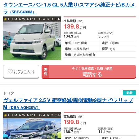
タウンエースバン 1.5 GL 5人乗り/スマアシ/純正ナビ/Bカメ
ラ
（5BF-S403M）
支払総額
(税込)
139
.8
万円
車両価格
(税込)
諸費用
(税込)
134
.3
5
.5
万円
万円
年式
2021
(R3)
走行
7万km
車検
車検整備付
保証
あり
整備
定期点検整備有
今すぐ在庫確認・見積り依頼
無
お気に入り
電話する
料
トヨタ
新着
ヴェルファイア 2.5 V 衝突軽減/両側電動/9型ナビ/フリップ
M
（DBA-AGH30W）
支払総額
(税込)
199
.8
万円
車両価格
(税込)
諸費用
(税込)
188
.7
11
.1
万円
万円
年式
2015
(H27)
走行
8.2万km