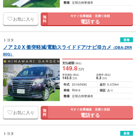
整備
定期点検整備有
今すぐ在庫確認・見積り依頼
無
お気に入り
電話する
料
トヨタ
新着
ノア 2.0 X 衝突軽減/電動スライドドア/ナビ/Bカメ
（DBA-ZRR
80G）
支払総額
(税込)
149
.8
万円
車両価格
(税込)
諸費用
(税込)
143
.5
6
.3
万円
万円
年式
2016
(H28)
走行
5.3万km
車検
R09.6
保証
あり
整備
定期点検整備有
今すぐ在庫確認・見積り依頼
無
お気に入り
電話する
料
トヨタ
新着