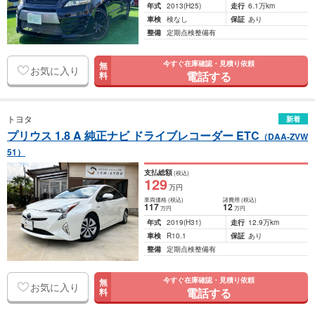
年式
2013
(H25)
走行
6.1万km
車検
検なし
保証
あり
整備
定期点検整備有
今すぐ在庫確認・見積り依頼
無
お気に入り
電話する
料
トヨタ
新着
プリウス 1.8 A 純正ナビ ドライブレコーダー ETC
（DAA-ZVW
51）
支払総額
(税込)
129
万円
車両価格
(税込)
諸費用
(税込)
117
12
万円
万円
年式
2019
(H31)
走行
12.9万km
車検
R10.1
保証
あり
整備
定期点検整備有
今すぐ在庫確認・見積り依頼
無
お気に入り
電話する
料