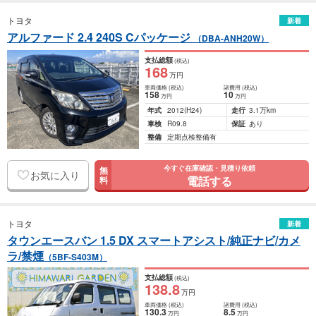
トヨタ
新着
アルファード 2.4 240S Cパッケージ
（DBA-ANH20W）
支払総額
(税込)
168
万円
車両価格
(税込)
諸費用
(税込)
158
10
万円
万円
年式
2012
(H24)
走行
3.1万km
車検
R09.8
保証
あり
整備
定期点検整備有
今すぐ在庫確認・見積り依頼
無
お気に入り
電話する
料
トヨタ
新着
タウンエースバン 1.5 DX スマートアシスト/純正ナビ/カメ
ラ/禁煙
（5BF-S403M）
支払総額
(税込)
138
.8
万円
車両価格
(税込)
諸費用
(税込)
130
.3
8
.5
万円
万円