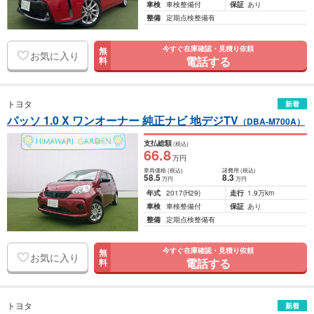
車検
車検整備付
保証
あり
整備
定期点検整備有
今すぐ在庫確認・見積り依頼
無
お気に入り
電話する
料
トヨタ
新着
パッソ 1.0 X ワンオーナー 純正ナビ 地デジTV
（DBA-M700A）
支払総額
(税込)
66
.8
万円
車両価格
(税込)
諸費用
(税込)
58
.5
8
.3
万円
万円
年式
2017
(H29)
走行
1.9万km
車検
車検整備付
保証
あり
整備
定期点検整備有
今すぐ在庫確認・見積り依頼
無
お気に入り
電話する
料
トヨタ
新着