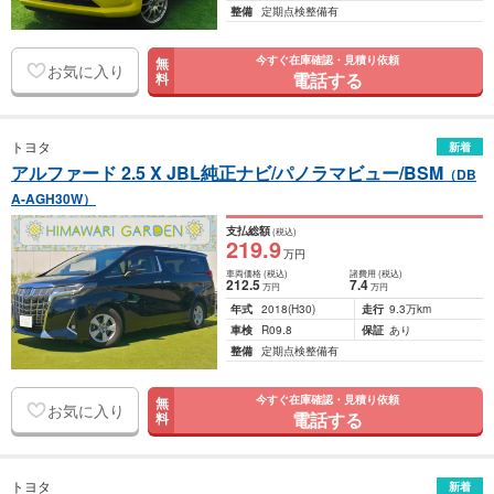
整備
定期点検整備有
今すぐ在庫確認・見積り依頼
無
お気に入り
電話する
料
トヨタ
新着
アルファード 2.5 X JBL純正ナビ/パノラマビュー/BSM
（DB
A-AGH30W）
支払総額
(税込)
219
.9
万円
車両価格
(税込)
諸費用
(税込)
212
.5
7
.4
万円
万円
年式
2018
(H30)
走行
9.3万km
車検
R09.8
保証
あり
整備
定期点検整備有
今すぐ在庫確認・見積り依頼
無
お気に入り
電話する
料
トヨタ
新着