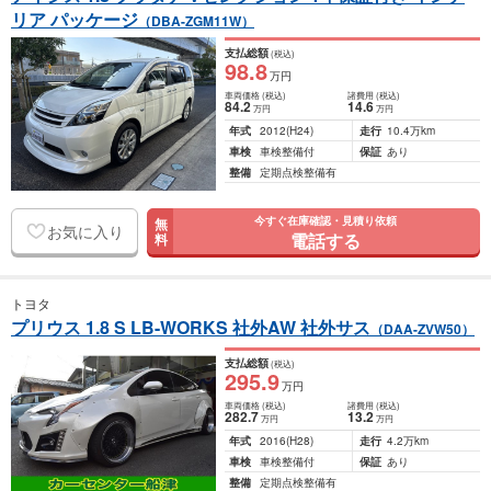
リア パッケージ
（DBA-ZGM11W）
支払総額
(税込)
98
.8
万円
車両価格
(税込)
諸費用
(税込)
84
.2
14
.6
万円
万円
年式
2012
(H24)
走行
10.4万km
車検
車検整備付
保証
あり
整備
定期点検整備有
今すぐ在庫確認・見積り依頼
無
お気に入り
電話する
料
トヨタ
プリウス 1.8 S LB-WORKS 社外AW 社外サス
（DAA-ZVW50）
支払総額
(税込)
295
.9
万円
車両価格
(税込)
諸費用
(税込)
282
.7
13
.2
万円
万円
年式
2016
(H28)
走行
4.2万km
車検
車検整備付
保証
あり
整備
定期点検整備有