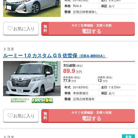
年式
2018
(H30)
走行
3.8万km
車検
R09.5
保証
あり
整備
定期点検整備無し
今すぐ在庫確認・見積り依頼
無
お気に入り
電話する
料
トヨタ
ルーミー 1.0 カスタム G S 佐世保
（DBA-M900A）
支払総額
(税込)
89
.9
万円
車両価格
(税込)
諸費用
(税込)
77
.9
12
万円
万円
年式
2018
(H30)
走行
7.6万km
車検
車検整備付
保証
あり
整備
定期点検整備有
今すぐ在庫確認・見積り依頼
無
お気に入り
電話する
料
トヨタ
新着