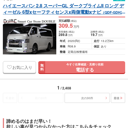
ハイエースバン 2.8 スーパーGL ダークプライムII ロング デ
ィーゼル 6型xセーフティセンスx両側電動xナビ
（QDF-GDH20
1V）
支払総額
(税込)
309
.5
万円
車両価格
(税込)
諸費用
(税込)
289
.8
19
.7
万円
万円
年式
2020
(R2)
走行
13.2万km
車検
R08.9
保証
あり
整備
定期点検整備有
今すぐ在庫確認・見積り依頼
無
お気に入り
電話する
料
1
/ 2,408
最初
前の30件
次の30件
最後
諦めるのはまだ早い！
欲しい車が見つからなかった方はこちらをチェック