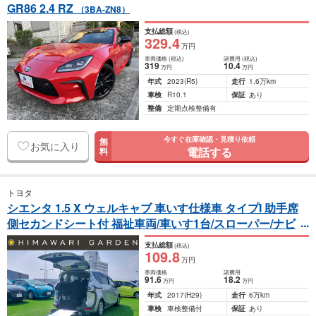
GR86 2.4 RZ
（3BA-ZN8）
支払総額
(税込)
329
.4
万円
車両価格
(税込)
諸費用
(税込)
319
10
.4
万円
万円
年式
2023
(R5)
走行
1.6万km
車検
R10.1
保証
あり
整備
定期点検整備有
今すぐ在庫確認・見積り依頼
無
お気に入り
電話する
料
トヨタ
シエンタ 1.5 X ウェルキャブ 車いす仕様車 タイプI 助手席
側セカンドシート付 福祉車両/車いす1台/スローパー/ナビ
（DBA-NSP172G）
支払総額
(税込)
109
.8
万円
車両価格
諸費用
91
.6
18
.2
万円
万円
年式
2017
(H29)
走行
6万km
車検
車検整備付
保証
あり