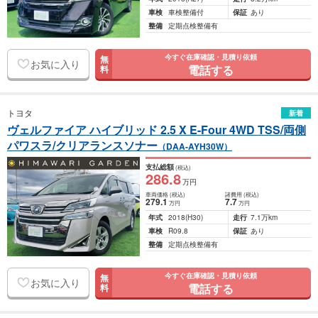
車検
車検整備付
保証
あり
整備
定期点検整備有
今すぐ在庫確認・見積り依頼
無
お気に入り
電話する
料
トヨタ
新着
ヴェルファイア ハイブリッド 2.5 X E-Four 4WD TSS/両側
パワスラ/クリアランスソナー
（DAA-AYH30W）
支払総額
(税込)
286
.8
万円
車両価格
(税込)
諸費用
(税込)
279
.1
7
.7
万円
万円
年式
2018
(H30)
走行
7.1万km
車検
R09.8
保証
あり
整備
定期点検整備有
今すぐ在庫確認・見積り依頼
無
お気に入り
電話する
料