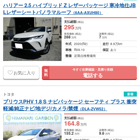
ハリアー 2.5 ハイブリッド Z レザーパッケージ 寒冷地仕JB
Lレザーシートパノラマルーフ
（6AA-AXUH80）
支払総額
(税込)
295
万円
車両価格
(税込)
諸費用
(税込)
288
7
万円
万円
年式
2020
(R2)
走行
8.9万km
車検
R09.10
保証
あり
整備
定期点検整備有
今すぐ在庫確認・見積り依頼
無
お気に入り
電話する
料
トヨタ
新着
プリウスPHV 1.8 S ナビパッケージ セーフティ プラス 衝突
軽減/純正ナビ/地デジ/カメラ/禁煙
（DLA-ZVW52）
支払総額
(税込)
164
.8
万円
車両価格
(税込)
諸費用
(税込)
155
.2
9
.6
万円
万円