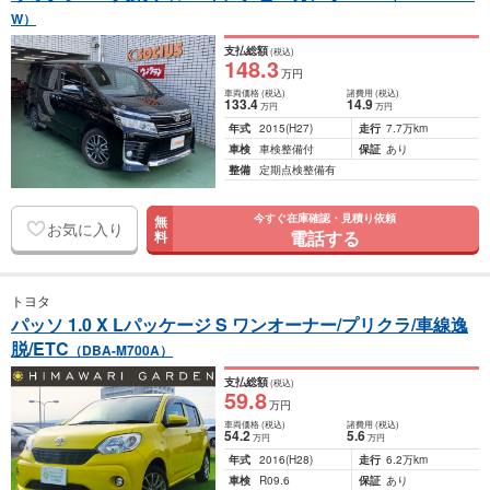
W）
支払総額
(税込)
148
.3
万円
車両価格
(税込)
諸費用
(税込)
133
.4
14
.9
万円
万円
年式
2015
(H27)
走行
7.7万km
車検
車検整備付
保証
あり
整備
定期点検整備有
今すぐ在庫確認・見積り依頼
無
お気に入り
電話する
料
トヨタ
パッソ 1.0 X Lパッケージ S ワンオーナー/プリクラ/車線逸
脱/ETC
（DBA-M700A）
支払総額
(税込)
59
.8
万円
車両価格
(税込)
諸費用
(税込)
54
.2
5
.6
万円
万円
年式
2016
(H28)
走行
6.2万km
車検
R09.6
保証
あり