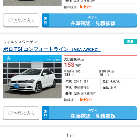
整備
定期点検整備有
情報提供：
今すぐ
無
お気に入り
在庫確認・見積依頼
料
フォルクスワーゲン
新着
ポロ TSI コンフォートライン
（ABA-AWCHZ）
支払総額
(税込)
153
万円
車両価格
(税込)
諸費用
(税込)
138
15
万円
万円
年式
2019
(H31)
走行
4.6万km
車検
車検整備付
保証
あり
整備
定期点検整備有
情報提供：
今すぐ
無
お気に入り
在庫確認・見積依頼
料
1
/ 1