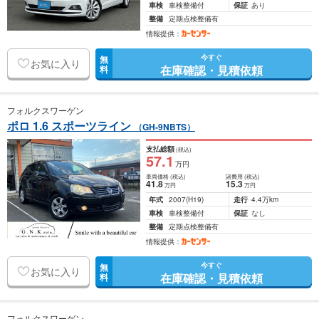
車検
車検整備付
保証
あり
整備
定期点検整備有
情報提供：
今すぐ
無
お気に入り
在庫確認・見積依頼
料
フォルクスワーゲン
ポロ 1.6 スポーツライン
（GH-9NBTS）
支払総額
(税込)
57
.1
万円
車両価格
(税込)
諸費用
(税込)
41
.8
15
.3
万円
万円
年式
2007
(H19)
走行
4.4万km
車検
車検整備付
保証
なし
整備
定期点検整備有
情報提供：
今すぐ
無
お気に入り
在庫確認・見積依頼
料
フォルクスワーゲン