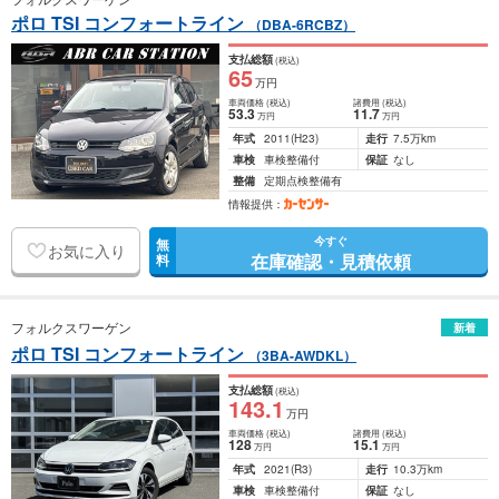
ポロ TSI コンフォートライン
（DBA-6RCBZ）
支払総額
(税込)
65
万円
車両価格
(税込)
諸費用
(税込)
53
.3
11
.7
万円
万円
年式
2011
(H23)
走行
7.5万km
車検
車検整備付
保証
なし
整備
定期点検整備有
情報提供：
今すぐ
無
お気に入り
在庫確認・見積依頼
料
フォルクスワーゲン
新着
ポロ TSI コンフォートライン
（3BA-AWDKL）
支払総額
(税込)
143
.1
万円
車両価格
(税込)
諸費用
(税込)
128
15
.1
万円
万円
年式
2021
(R3)
走行
10.3万km
車検
車検整備付
保証
なし