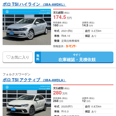
ポロ TSI ハイライン
（3BA-AWDKL）
支払総額
(税込)
174
.5
万円
車両価格
(税込)
諸費用
(税込)
160
14
.5
万円
万円
年式
2021
(R3)
走行
3.2万km
車検
R08.10
保証
あり
整備
定期点検整備有
情報提供：
今すぐ
無
お気に入り
在庫確認・見積依頼
料
フォルクスワーゲン
ポロ TSI アクティブ
（3BA-AWDLA）
支払総額
(税込)
280
万円
車両価格
(税込)
諸費用
(税込)
268
12
万円
万円
年式
2025
(R7)
走行
0.8万km
車検
R10.3
保証
あり