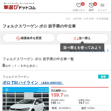
0
0
お気に入り
履歴
メニュー
ポロ （岩手県）の中古車・中古車情報
フォルクスワーゲン ポロ 岩手県の中古車
検索条件を変更
並べ替え
並べ替えを使ってみよう
新着車両の情報を受け取る
フォルクスワーゲン ポロ 岩手県の中古車一覧
8
台中（ 1 ～ 8 件を表示 ）
フォルクスワーゲン
新着
ポロ TSI ハイライン
（ABA-AWCHZ）
支払総額
(税込)
159
.7
万円
車両価格
(税込)
諸費用
(税込)
145
14
.7
万円
万円
年式
2019
(H31)
走行
6万km