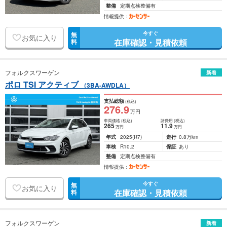
整備
定期点検整備有
情報提供：
今すぐ
無
お気に入り
在庫確認・見積依頼
料
フォルクスワーゲン
新着
ポロ TSI アクティブ
（3BA-AWDLA）
支払総額
(税込)
276
.9
万円
車両価格
(税込)
諸費用
(税込)
265
11
.9
万円
万円
年式
2025
(R7)
走行
0.8万km
車検
R10.2
保証
あり
整備
定期点検整備有
情報提供：
今すぐ
無
お気に入り
在庫確認・見積依頼
料
フォルクスワーゲン
新着