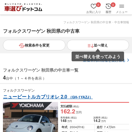
0
0
お気に入り
履歴
メニュー
フォルクスワーゲン 秋田県の中古車・中古車情報
フォルクスワーゲン 秋田県の中古車
検索条件を変更
並べ替え
並べ替えを使ってみよう
新着車両の情報を受け取る
フォルクスワーゲン 秋田県の中古車一覧
4
台中（ 1 ～ 4 件を表示 ）
フォルクスワーゲン
ニュービートルカブリオレ 2.0
（GH-1YAZJ）
支払総額
(税込)
162
.2
万円
車両価格
(税込)
諸費用
(税込)
148
14
.2
万円
万円
年式
2004
(H16)
走行
7.4万km