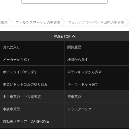
中古車
フォルクスワーゲンの中古車
フォルクスワーゲン 秋田県の中古車
PAGE TOP
お気に入り
閲覧履歴
メーカーから探す
地域から探す
ボディタイプから探す
車ランキングから探す
車選びドットコムの取り組み
キーワードから探す
中古車買取・中古車査定
廃車買取
事故車買取
トラックバンク
自動車メディア「CARPRIME」