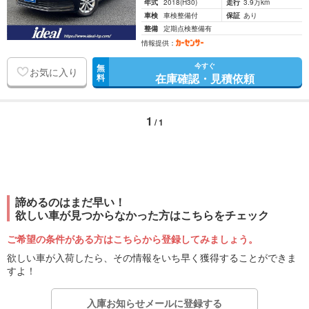
年式
2018
(H30)
走行
3.9万km
車検
車検整備付
保証
あり
整備
定期点検整備有
情報提供：
今すぐ
無
お気に入り
在庫確認・見積依頼
料
1
/ 1
諦めるのはまだ早い！
欲しい車が見つからなかった方はこちらをチェック
ご希望の条件がある方はこちらから登録してみましょう。
欲しい車が入荷したら、その情報をいち早く獲得することができま
すよ！
入庫お知らせメールに登録する