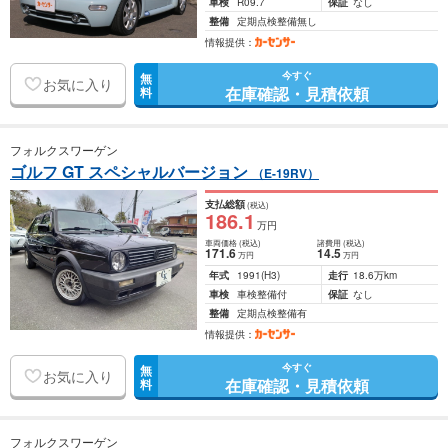
車検
R09.7
保証
なし
整備
定期点検整備無し
情報提供：
今すぐ
無
お気に入り
在庫確認・見積依頼
料
フォルクスワーゲン
ゴルフ GT スペシャルバージョン
（E-19RV）
支払総額
(税込)
186
.1
万円
車両価格
(税込)
諸費用
(税込)
171
.6
14
.5
万円
万円
年式
1991
(H3)
走行
18.6万km
車検
車検整備付
保証
なし
整備
定期点検整備有
情報提供：
今すぐ
無
お気に入り
在庫確認・見積依頼
料
フォルクスワーゲン