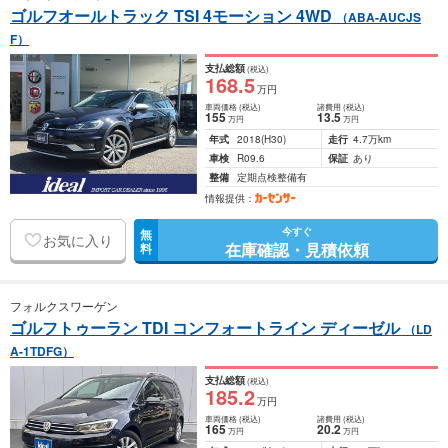
ゴルフオールトラック TSI 4モーション 4WD
（ABA-AUCJS
F）
支払総額
(税込)
168
.5
万円
車両価格
(税込)
諸費用
(税込)
155
13
.5
万円
万円
年式
2018
(H30)
走行
4.7万km
車検
R09.6
保証
あり
整備
定期点検整備有
情報提供：
今すぐ
無
お気に入り
在庫確認・見積依頼
料
フォルクスワーゲン
ゴルフトゥーラン TDI コンフォートライン ディーゼル
（LD
A-1TDFG）
支払総額
(税込)
185
.2
万円
車両価格
(税込)
諸費用
(税込)
165
20
.2
万円
万円