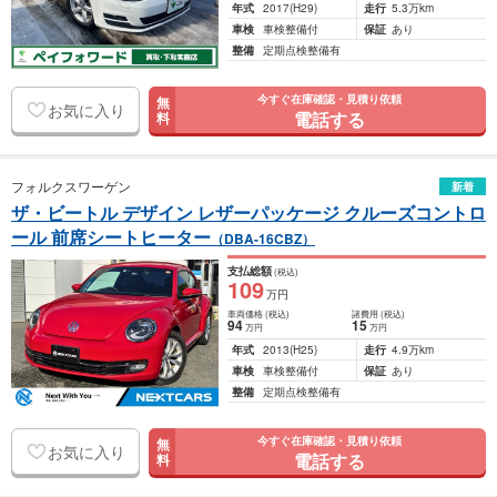
年式
2017
(H29)
走行
5.3万km
車検
車検整備付
保証
あり
整備
定期点検整備有
今すぐ在庫確認・見積り依頼
無
お気に入り
電話する
料
フォルクスワーゲン
新着
ザ・ビートル デザイン レザーパッケージ クルーズコントロ
ール 前席シートヒーター
（DBA-16CBZ）
支払総額
(税込)
109
万円
車両価格
(税込)
諸費用
(税込)
94
15
万円
万円
年式
2013
(H25)
走行
4.9万km
車検
車検整備付
保証
あり
整備
定期点検整備有
今すぐ在庫確認・見積り依頼
無
お気に入り
電話する
料