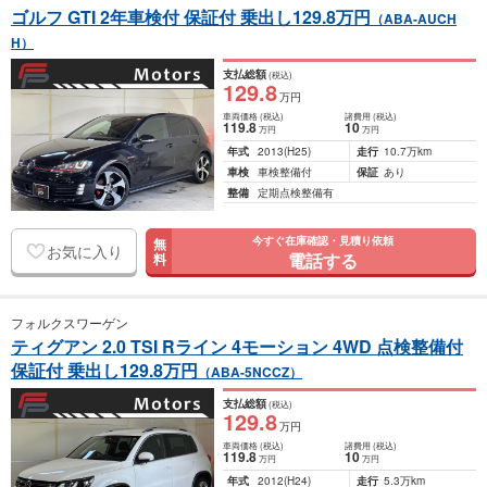
ゴルフ GTI 2年車検付 保証付 乗出し129.8万円
（ABA-AUCH
H）
支払総額
(税込)
129
.8
万円
車両価格
(税込)
諸費用
(税込)
119
.8
10
万円
万円
年式
2013
(H25)
走行
10.7万km
車検
車検整備付
保証
あり
整備
定期点検整備有
今すぐ在庫確認・見積り依頼
無
お気に入り
電話する
料
フォルクスワーゲン
ティグアン 2.0 TSI Rライン 4モーション 4WD 点検整備付
保証付 乗出し129.8万円
（ABA-5NCCZ）
支払総額
(税込)
129
.8
万円
車両価格
(税込)
諸費用
(税込)
119
.8
10
万円
万円
年式
2012
(H24)
走行
5.3万km