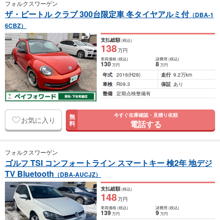
フォルクスワーゲン
ザ・ビートル クラブ 300台限定車 冬タイヤアルミ付
（DBA-1
6CBZ）
支払総額
(税込)
138
万円
車両価格
(税込)
諸費用
(税込)
130
8
万円
万円
年式
2016
(H28)
走行
9.2万km
車検
R09.3
保証
あり
整備
定期点検整備有
今すぐ在庫確認・見積り依頼
無
お気に入り
電話する
料
フォルクスワーゲン
ゴルフ TSI コンフォートライン スマートキー 検2年 地デジ
TV Bluetooth
（DBA-AUCJZ）
支払総額
(税込)
148
万円
車両価格
(税込)
諸費用
(税込)
139
9
万円
万円