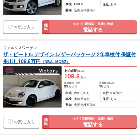
車検
R09.8
保証
あり
整備
定期点検整備有
今すぐ在庫確認・見積り依頼
無
お気に入り
電話する
料
フォルクスワーゲン
ザ・ビートル デザイン レザーパッケージ 2年車検付 保証付
乗出し109.8万円
（DBA-16CBZ）
支払総額
(税込)
109
.8
万円
車両価格
(税込)
諸費用
(税込)
99
.8
10
万円
万円
年式
2012
(H24)
走行
6.6万km
車検
車検整備付
保証
あり
整備
定期点検整備有
今すぐ在庫確認・見積り依頼
無
お気に入り
電話する
料