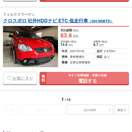
フォルクスワーゲン
クロスポロ 社外HDDナビ ETC 低走行車
（GH-9NBTS）
支払総額
(税込)
83
.6
万円
車両価格
(税込)
諸費用
(税込)
74
.9
8
.7
万円
万円
年式
2007
(H19)
走行
2.8万km
車検
車検整備付
保証
あり
整備
定期点検整備有
今すぐ在庫確認・見積り依頼
無
お気に入り
電話する
料
1
/ 15
最初
前の30件
次の30件
最後