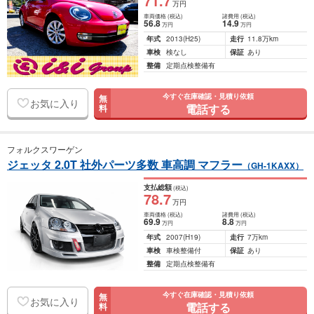
71
.7
万円
車両価格
(税込)
諸費用
(税込)
56
.8
14
.9
万円
万円
年式
2013
(H25)
走行
11.8万km
車検
検なし
保証
あり
整備
定期点検整備有
今すぐ在庫確認・見積り依頼
無
お気に入り
電話する
料
フォルクスワーゲン
ジェッタ 2.0T 社外パーツ多数 車高調 マフラー
（GH-1KAXX）
支払総額
(税込)
78
.7
万円
車両価格
(税込)
諸費用
(税込)
69
.9
8
.8
万円
万円
年式
2007
(H19)
走行
7万km
車検
車検整備付
保証
あり
整備
定期点検整備有
今すぐ在庫確認・見積り依頼
無
お気に入り
電話する
料