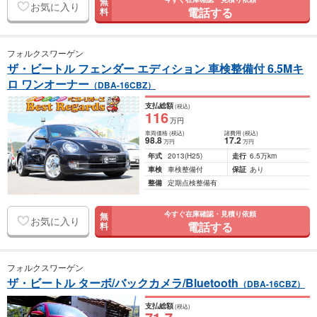
無
お気に入り
電話する
料
フォルクスワーゲン
ザ・ビートル フェンダー エディション 車検整備付 6.5Mキ
ロ ワンオーナー
（DBA-16CBZ）
支払総額
(税込)
116
万円
車両価格
(税込)
諸費用
(税込)
98
.8
17
.2
万円
万円
年式
2013
(H25)
走行
6.5万km
車検
車検整備付
保証
あり
整備
定期点検整備有
今すぐ在庫確認・見積り依頼
無
お気に入り
電話する
料
フォルクスワーゲン
ザ・ビートル ターボ/バックカメラ/Bluetooth
（DBA-16CBZ）
支払総額
(税込)