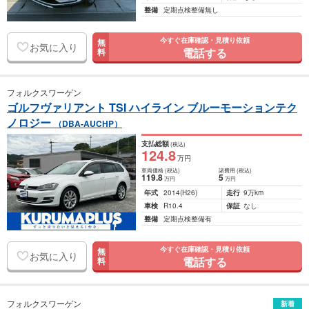
整備
定期点検整備無し
今すぐ在庫確認・見積り依頼
無
お気に入り
電話する
料
フォルクスワーゲン
ゴルフヴァリアント TSI ハイライン ブルーモーションテク
ノロジー
（DBA-AUCHP）
支払総額
(税込)
124
.8
万円
車両価格
(税込)
諸費用
(税込)
119
.8
5
万円
万円
年式
2014
(H26)
走行
9万km
車検
R10.4
保証
なし
整備
定期点検整備有
今すぐ在庫確認・見積り依頼
無
お気に入り
電話する
料
フォルクスワーゲン
新着