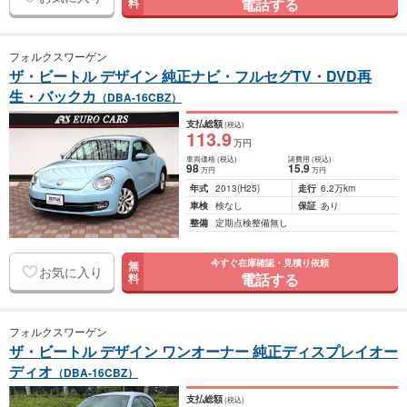
電話する
料
フォルクスワーゲン
ザ・ビートル デザイン 純正ナビ・フルセグTV・DVD再
生・バックカ
（DBA-16CBZ）
支払総額
(税込)
113
.9
万円
車両価格
(税込)
諸費用
(税込)
98
15
.9
万円
万円
年式
2013
(H25)
走行
6.2万km
車検
検なし
保証
あり
整備
定期点検整備無し
今すぐ在庫確認・見積り依頼
無
お気に入り
電話する
料
フォルクスワーゲン
ザ・ビートル デザイン ワンオーナー 純正ディスプレイオー
ディオ
（DBA-16CBZ）
支払総額
(税込)