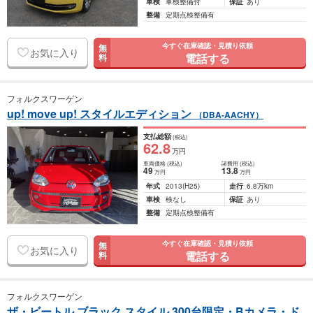
車検
車検整備付
保証
あり
整備
定期点検整備有
今すぐ在庫確認・見積り依頼
無
お気に入り
電話する
料
フォルクスワーゲン
up! move up! スタイルエディション
（DBA-AACHY）
支払総額
(税込)
62
.8
万円
車両価格
(税込)
諸費用
(税込)
49
13
.8
万円
万円
年式
2013
(H25)
走行
6.8万km
車検
検なし
保証
あり
整備
定期点検整備有
今すぐ在庫確認・見積り依頼
無
お気に入り
電話する
料
フォルクスワーゲン
ザ・ビートル ブラック スタイル 300台限定・Bカメラ・ド