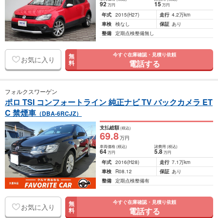
92
15
万円
万円
年式
2015
(H27)
走行
4.2万km
車検
検なし
保証
あり
整備
定期点検整備無し
今すぐ在庫確認・見積り依頼
無
お気に入り
電話する
料
フォルクスワーゲン
ポロ TSI コンフォートライン 純正ナビ TV バックカメラ ET
C 禁煙車
（DBA-6RCJZ）
支払総額
(税込)
69
.8
万円
車両価格
(税込)
諸費用
(税込)
64
5
.8
万円
万円
年式
2016
(H28)
走行
7.1万km
車検
R08.12
保証
あり
整備
定期点検整備有
今すぐ在庫確認・見積り依頼
無
お気に入り
電話する
料