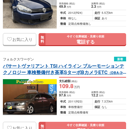
車両価格
(税込)
諸費用
(税込)
49
.9
2
.3
万円
万円
年式
2012
(H24)
走行
5.5万km
車検
検なし
保証
あり
整備
定期点検整備無し
今すぐ在庫確認・見積り依頼
無
お気に入り
電話する
料
フォルクスワーゲン
新着
パサートヴァリアント TSI ハイライン ブルーモーションテ
クノロジー 車検整備付き茶革SターボBカメラETC
（DBA-3C
CAX）
支払総額
(税込)
109
.8
万円
車両価格
(税込)
諸費用
(税込)
97
.6
12
.2
万円
万円
年式
2011
(H23)
走行
7.3万km
車検
車検整備付
保証
なし
整備
定期点検整備有
今すぐ在庫確認・見積り依頼
無
お気に入り