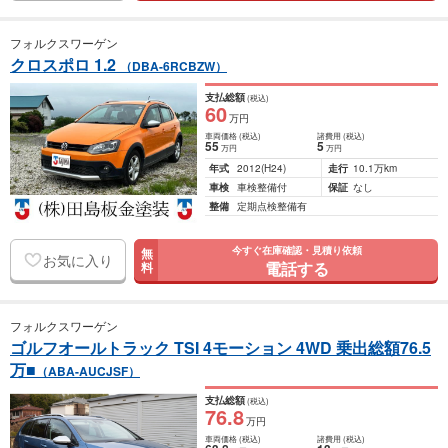
フォルクスワーゲン
クロスポロ 1.2
（DBA-6RCBZW）
支払総額
(税込)
60
万円
車両価格
(税込)
諸費用
(税込)
55
5
万円
万円
年式
2012
(H24)
走行
10.1万km
車検
車検整備付
保証
なし
整備
定期点検整備有
今すぐ在庫確認・見積り依頼
無
お気に入り
電話する
料
フォルクスワーゲン
ゴルフオールトラック TSI 4モーション 4WD 乗出総額76.5
万■
（ABA-AUCJSF）
支払総額
(税込)
76
.8
万円
車両価格
(税込)
諸費用
(税込)