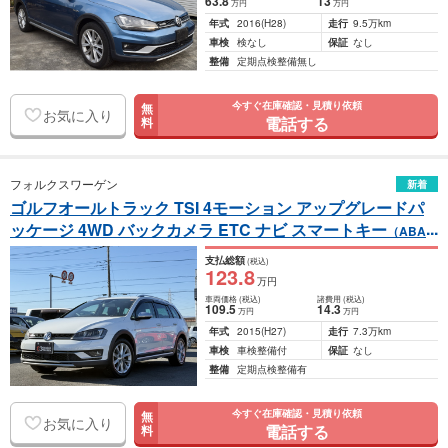
63
.8
13
万円
万円
年式
2016
(H28)
走行
9.5万km
車検
検なし
保証
なし
整備
定期点検整備無し
今すぐ在庫確認・見積り依頼
無
お気に入り
電話する
料
フォルクスワーゲン
新着
ゴルフオールトラック TSI 4モーション アップグレードパ
ッケージ 4WD バックカメラ ETC ナビ スマートキー
（ABA-
AUCJSF）
支払総額
(税込)
123
.8
万円
車両価格
(税込)
諸費用
(税込)
109
.5
14
.3
万円
万円
年式
2015
(H27)
走行
7.3万km
車検
車検整備付
保証
なし
整備
定期点検整備有
今すぐ在庫確認・見積り依頼
無
お気に入り
電話する
料