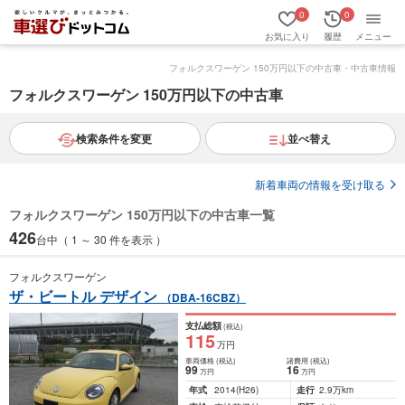
0
0
お気に入り
履歴
メニュー
フォルクスワーゲン 150万円以下の中古車・中古車情報
フォルクスワーゲン 150万円以下の中古車
検索条件を変更
並べ替え
新着車両の情報を受け取る
フォルクスワーゲン 150万円以下の中古車一覧
426
台中（ 1 ～ 30 件を表示 ）
フォルクスワーゲン
ザ・ビートル デザイン
（DBA-16CBZ）
支払総額
(税込)
115
万円
車両価格
(税込)
諸費用
(税込)
99
16
万円
万円
年式
2014
(H26)
走行
2.9万km