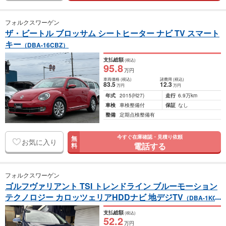
フォルクスワーゲン
ザ・ビートル ブロッサム シートヒーター ナビ TV スマート
キー
（DBA-16CBZ）
支払総額
(税込)
95
.8
万円
車両価格
(税込)
諸費用
(税込)
83
.5
12
.3
万円
万円
年式
2015
(H27)
走行
6.9万km
車検
車検整備付
保証
なし
整備
定期点検整備有
今すぐ在庫確認・見積り依頼
無
お気に入り
電話する
料
フォルクスワーゲン
ゴルフヴァリアント TSI トレンドライン ブルーモーション
テクノロジー カロッツェリアHDDナビ 地デジTV
（DBA-1KC
BZ）
支払総額
(税込)
52
.2
万円