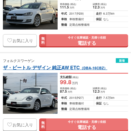
車両価格
(税込)
諸費用
(税込)
111
.5
12
.3
万円
万円
年式
2017
(H29)
走行
6.3万km
車検
車検整備付
保証
なし
整備
定期点検整備有
今すぐ在庫確認・見積り依頼
無
お気に入り
電話する
料
フォルクスワーゲン
新着
ザ・ビートル デザイン 純正AW ETC
（DBA-16CBZ）
支払総額
(税込)
99
.8
万円
車両価格
(税込)
諸費用
(税込)
87
.5
12
.3
万円
万円
年式
2015
(H27)
走行
7.5万km
車検
車検整備付
保証
なし
整備
定期点検整備有
今すぐ在庫確認・見積り依頼
無
お気に入り
電話する
料