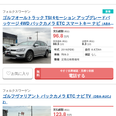
フォルクスワーゲン
新着
ゴルフオールトラック TSI 4モーション アップグレードパ
ッケージ 4WD バックカメラ ETC スマートキー ナビ
（ABA-
AUCJSF）
支払総額
(税込)
96
.8
万円
車両価格
(税込)
諸費用
(税込)
88
.5
8
.3
万円
万円
年式
2016
(H28)
走行
8.8万km
車検
R09.3
保証
なし
整備
定期点検整備有
今すぐ在庫確認・見積り依頼
無
お気に入り
電話する
料
フォルクスワーゲン
ゴルフヴァリアント バックカメラ ETC ナビ TV
（DBA-AUCJ
Z）
支払総額
(税込)
123
.8
万円