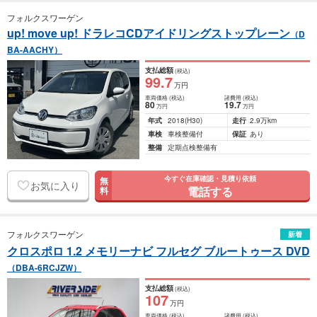
フォルクスワーゲン
up! move up! ドラレコCDアイドリングストップレーン
（D
BA-AACHY）
支払総額
(税込)
99
.7
万円
車両価格
(税込)
諸費用
(税込)
80
19
.7
万円
万円
年式
2018
(H30)
走行
2.9万km
車検
車検整備付
保証
あり
整備
定期点検整備有
今すぐ在庫確認・見積り依頼
無
お気に入り
電話する
料
フォルクスワーゲン
新着
クロスポロ 1.2 メモリーナビ フルセグ ブルートゥース DVD
（DBA-6RCJZW）
支払総額
(税込)
107
万円
車両価格
(税込)
諸費用
(税込)