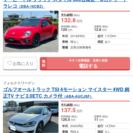
ラレコ
（DBA-16CBZ）
支払総額
(税込)
132
.8
万円
車両価格
(税込)
諸費用
(税込)
120
12
.8
万円
万円
年式
2018
(H30)
走行
7.5万km
車検
検なし
保証
あり
整備
定期点検整備有
今すぐ在庫確認・見積り依頼
無
お気に入り
電話する
料
フォルクスワーゲン
ゴルフオールトラック TSI 4モーション マイスター 4WD 純
正TV ナビ 2.0ETC カメラ付
（ABA-AUCJSF）
支払総額
(税込)
137
.5
万円
車両価格
(税込)
諸費用
(税込)
126
.5
11
万円
万円
年式
2020
(R2)
走行
12万km
車検
R09.2
保証
なし