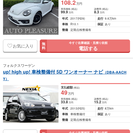
108
.2
万円
車両価格
(税込)
諸費用
(税込)
99
.9
8
.3
万円
万円
年式
2017
(H29)
走行
9.6万km
車検
R10.1
保証
あり
整備
定期点検整備有
今すぐ在庫確認・見積り依頼
無
お気に入り
電話する
料
フォルクスワーゲン
up! high up! 車検整備付 5D ワンオーナー ナビ
（DBA-AACH
Y）
支払総額
(税込)
49
万円
車両価格
(税込)
諸費用
(税込)
33
.8
15
.2
万円
万円
年式
2013
(H25)
走行
8万km
車検
車検整備付
保証
あり
整備
定期点検整備有
今すぐ在庫確認・見積り依頼