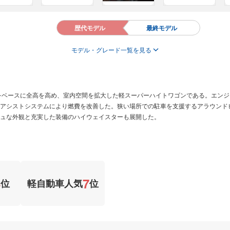
歴代モデル
最終モデル
モデル・グレード一覧を見る
をベースに全高を高め、室内空間を拡大した軽スーパーハイトワゴンである。エンジ
アシストシステムにより燃費を改善した。狭い場所での駐車を支援するアラウンド
ュな外観と充実した装備のハイウェイスターも展開した。
4
7
位
軽自動車人気
位