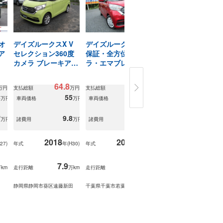
オ
デイズルークスX V
デイズルークスX1年
デイズルークスハイ
ア
セレクション360度
保証・全方位カメ
ウェイスター X Gパ
カメラ ブレーキアシ
ラ・エマブレ・ETC
ッケージ
スト 電ドア
64.8
52.5
76.8
万円
支払総額
万円
支払総額
万円
支払総額
万
8
55
47.8
69.3
万円
車両価格
万円
車両価格
万円
車両価格
万
7
9.8
4.7
7.5
万円
諸費用
万円
諸費用
万円
諸費用
万
2018
2018
2015
27
)
年式
年(
H30
)
年式
年(
H30
)
年式
年(
H27
7.9
1.9
6
km
走行距離
万km
走行距離
万km
走行距離
万k
静岡県静岡市葵区遠藤新田
千葉県千葉市若葉区坂月町
滋賀県彦根市三津屋町