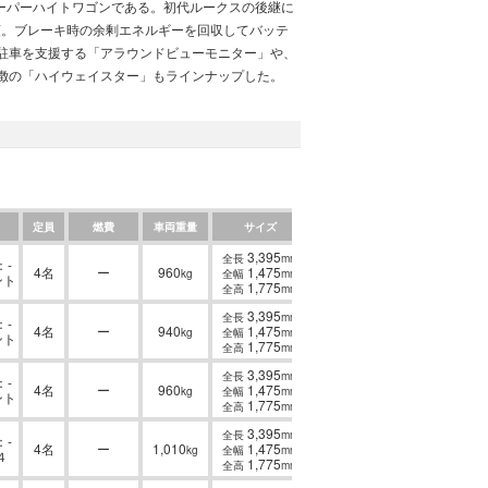
スーパーハイトワゴンである。初代ルークスの後継に
種類。ブレーキ時の余剰エネルギーを回収してバッテ
駐車を支援する「アラウンドビューモニター」や、
徴の「ハイウェイスター」もラインナップした。
定員
燃費
車両重量
サイズ
3,395
全長
mm
-
4名
ー
960
1,475
kg
全幅
mm
ント
1,775
全高
mm
3,395
全長
mm
-
4名
ー
940
1,475
kg
全幅
mm
ント
1,775
全高
mm
3,395
全長
mm
-
4名
ー
960
1,475
kg
全幅
mm
ント
1,775
全高
mm
3,395
全長
mm
-
4名
ー
1,010
1,475
kg
全幅
mm
４
1,775
全高
mm