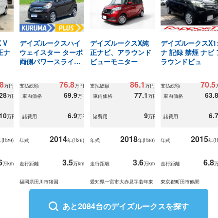
 V
デイズルークスハイ
デイズルークスX純
デイズルークスX1
正ナ
ウェイスター ターボ
正ナビ、アラウンド
ナ 記録 禁煙 ナビ 
両側パワースライド
ビューモニター
ラウンドビュ
ドア インテリキー
8
76.8
86.1
70.5
万円
支払総額
万円
支払総額
万円
支払総額
28
69.9
77.1
63.
万円
車両価格
万円
車両価格
万円
車両価格
10
6.9
9
6.
万円
諸費用
万円
諸費用
万円
諸費用
2014
2018
2015
(
H29
)
年式
年(
H26
)
年式
年(
H30
)
年式
年(
H
6
3.5
3.6
6.8
万km
走行距離
万km
走行距離
万km
走行距離
万
福岡県田川市猪国
愛知県一宮市大赤見字若年東
東京都町田市鶴間
あと
2084
台の
デイズルークス
を探す