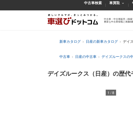
中古車検索
車買取
中古車・中古車販売（検索
豊富な中古車情報と画像&
新車カタログ
日産の新車カタログ
デイ
中古車
日産の中古車
デイズルークスの
デイズルークス（日産）の歴代
1
/
8