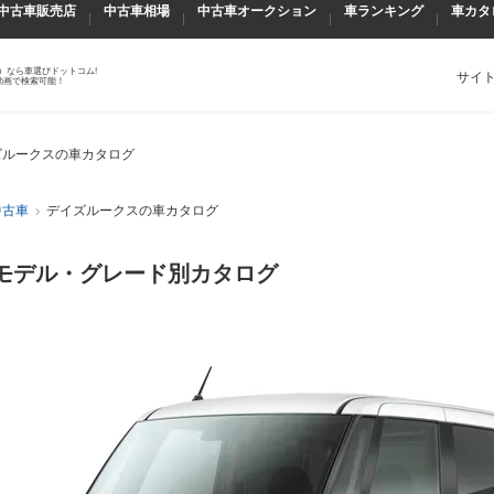
中古車販売店
中古車相場
中古車オークション
車ランキング
車カタ
）なら車選びドットコム!
サイ
動画で検索可能！
ズルークスの車カタログ
中古車
デイズルークスの車カタログ
モデル・グレード別カタログ