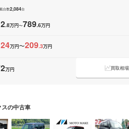
2,084
載台数
台
12
789
.
8
.
6
万円
万円
〜
124
209
〜
.
3
万円
万円
72
買取相場
万円
クスの
中古車