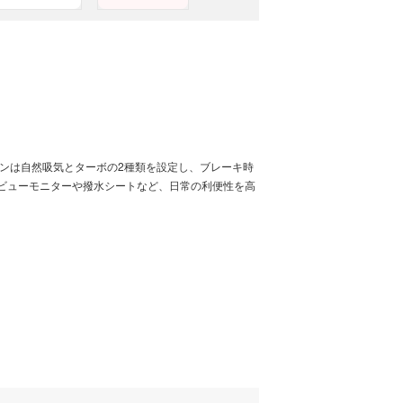
ンは自然吸気とターボの2種類を設定し、ブレーキ時
ビューモニターや撥水シートなど、日常の利便性を高