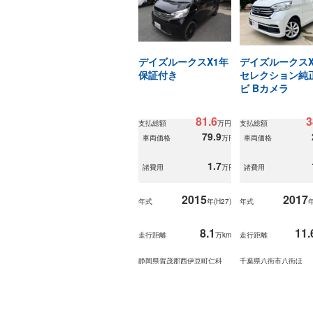
デイズルークスX1年
デイズルークスX
保証付き
セレクション純
ビ Bカメラ
81.6
3
支払総額
万円
支払総額
79.9
車両価格
万円
車両価格
1.7
諸費用
万円
諸費用
2015
2017
年式
年(
H27
)
年式
年
8.1
11.
走行距離
万km
走行距離
静岡県賀茂郡西伊豆町仁科
千葉県八街市八街ほ