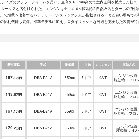
されたデイズのプラットフォームを用い、全高を155mm高めて室内空間を拡大した軽
ルークスと名付けられた。エンジンは660cc 直列3気筒の自然吸気とターボの2
えて燃費を改善するバッテリーアシストシステムが搭載される。また狭い場所での
の便利機能も装備。標準モデルに加え、スタイリッシュな外観と充実した装備が特
新車価格
型式
排気量
ドア数
ミッション
駆動方式
エンジン位置：
167
.
1
DBA-B21A
659cc
5ドア
CVT
万円
駆動輪：フロ
エンジン位置：
143
.
6
DBA-B21A
659cc
5ドア
CVT
万円
駆動輪：フロ
エンジン位置：
167
.
1
DBA-B21A
659cc
5ドア
CVT
万円
駆動輪：フロ
エンジン位置：
179
.
2
DBA-B21A
659cc
5ドア
CVT
万円
駆動輪：４X