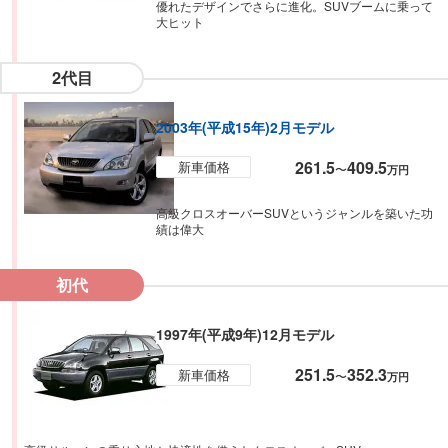
優れたデザインでさらに進化。SUVブームに乗って
大ヒット
2代目
2003年(平成15年)2月モデル
261.5
409.5
新車価格
〜
万円
高級クロスオーバーSUVというジャンルを築いた功
績は偉大
初代
1997年(平成9年)12月モデル
251.5
352.3
新車価格
〜
万円