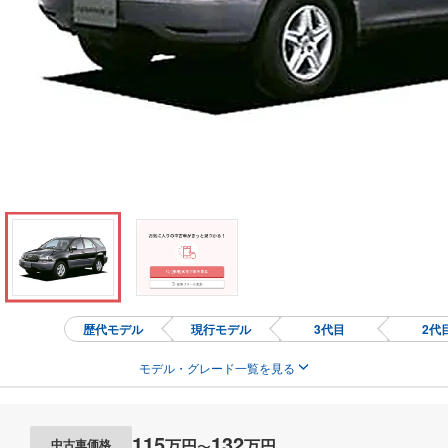
歴代モデル
現行モデル
3代目
2代
モデル・グレード一覧を見る
115
132
万円
万円
中古車価格
〜