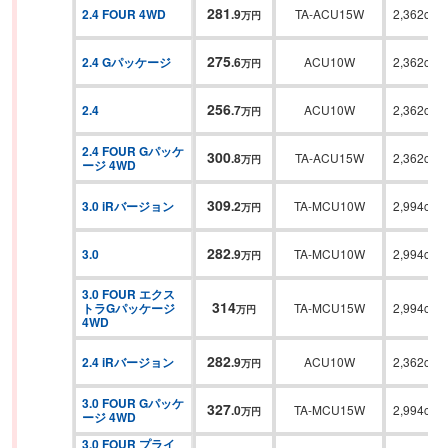
281
2.4 FOUR 4WD
.
9
TA-ACU15W
2,362cc
万円
275
2.4 Gパッケージ
.
6
ACU10W
2,362cc
万円
256
2.4
.
7
ACU10W
2,362cc
万円
2.4 FOUR Gパッケ
300
.
8
TA-ACU15W
2,362cc
万円
ージ 4WD
309
3.0 iRバージョン
.
2
TA-MCU10W
2,994cc
万円
282
3.0
.
9
TA-MCU10W
2,994cc
万円
3.0 FOUR エクス
314
トラGパッケージ 
TA-MCU15W
2,994cc
万円
4WD
282
2.4 iRバージョン
.
9
ACU10W
2,362cc
万円
3.0 FOUR Gパッケ
327
.
0
TA-MCU15W
2,994cc
万円
ージ 4WD
3.0 FOUR プライ