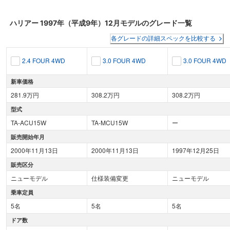
ハリアー
1997年（平成9年）12月
モデルのグレード一覧
各グレードの詳細スペックを比較する
2.4 FOUR 4WD
3.0 FOUR 4WD
3.0 FOUR 4WD
新車価格
281.9万円
308.2万円
308.2万円
型式
TA-ACU15W
TA-MCU15W
ー
販売開始年月
2000年11月13日
2000年11月13日
1997年12月25日
販売区分
ニューモデル
仕様装備変更
ニューモデル
乗車定員
5名
5名
5名
ドア数