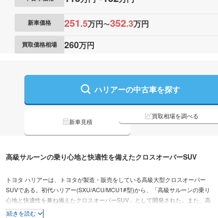
251
352
.
5
.
3
万円
万円
新車価格
〜
260
万円
買取価格相場
ハリアーの
中古車を探す
買取相場を調べる
新車見積
高級サルーンの乗り心地と快適性を備えたクロスオーバーSUV
トヨタ ハリアーは、トヨタが製造・販売をしている高級大型クロスオーバー
SUVである。初代ハリアー(SXU/ACU/MCU1#型)から、「高級サルーンの乗り
心地と快適性を兼ね備えたクロスオーバーSUV」として開発された。また、高
級クロスオーバーSUV」という新たなジャンルを開拓した先駆的モデルでもあ
続きを読む