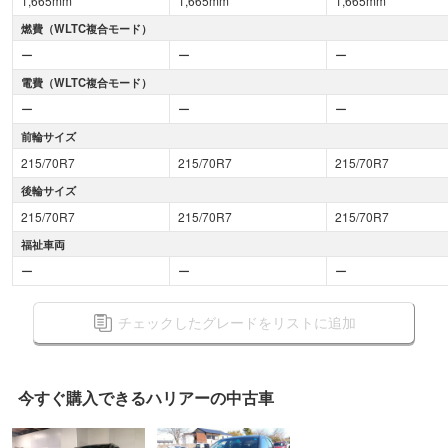
1,665mm
1,665mm
1,665mm
燃費（WLTC複合モード）
ー
ー
ー
電費（WLTC複合モード）
ー
ー
ー
前輪サイズ
215/70R7
215/70R7
215/70R7
後輪サイズ
215/70R7
215/70R7
215/70R7
福祉車両
ー
ー
ー
チェックしたグレードをリストに追加
今すぐ購入できる
ハリアーの
中古車