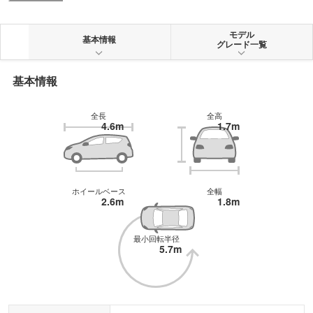
る。エンジンは3.0Lの1MZ-FE型V型6気筒、または2.2.0Lの5S-FE型直列4気筒
であり、駆動方式は4WD(4輪駆動)とFF(前輪駆動)の2種類がある。トランスミ
ッションは4速ATのみとなっている。安全装備として、全車にデュアルエアバ
モデル
基本情報
グレード一覧
ッグ、ABS、プリテンショナー&フォースリミッター付きシートベルトが標準
で装着されている。
基本情報
全長
全高
4.6m
1.7m
ホイールベース
全幅
2.6m
1.8m
最小回転半径
5.7m