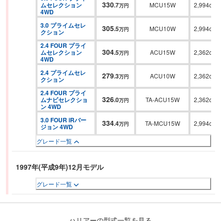
330
ムセレクション 
.
7
MCU15W
2,994cc
万円
4WD
3.0 プライムセレ
305
.
5
MCU10W
2,994cc
万円
クション
2.4 FOUR プライ
304
ムセレクション 
.
5
ACU15W
2,362cc
万円
4WD
2.4 プライムセレ
279
.
3
ACU10W
2,362cc
万円
クション
2.4 FOUR プライ
326
ムナビセレクショ
.
0
TA-ACU15W
2,362cc
万円
ン 4WD
3.0 FOUR iRバー
334
.
4
TA-MCU15W
2,994cc
万円
ジョン 4WD
グレード一覧
1997年(平成9年)12月モデル
グレード一覧
ハリアーの型式一覧を見る