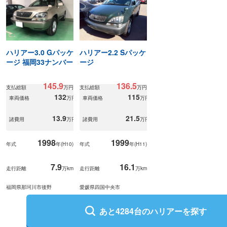
ハリアー3.0 Gパッケ
ハリアー2.2 Sパッケ
ージ 福岡33ナンバー
ージ
145.9
136.5
支払総額
万円
支払総額
万円
132
115
車両価格
万円
車両価格
万円
13.9
21.5
諸費用
万円
諸費用
万円
1998
1999
年式
年(
H10
)
年式
年(
H11
)
7.9
16.1
走行距離
万km
走行距離
万km
福岡県那珂川市後野
愛媛県四国中央市
あと
4284
台の
ハリアー
を探す