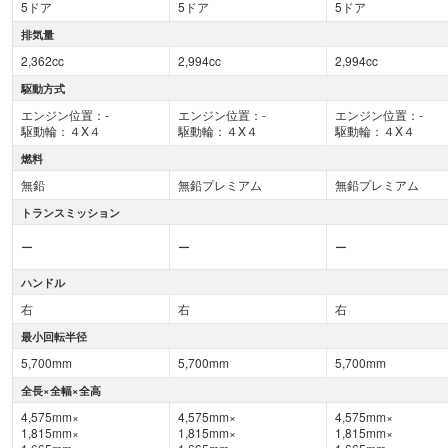
5ドア
5ドア
5ドア
排気量
2,362cc
2,994cc
2,994cc
駆動方式
エンジン位置：-
エンジン位置：-
エンジン位置：-
駆動輪：４X４
駆動輪：４X４
駆動輪：４X４
燃料
無鉛
無鉛プレミアム
無鉛プレミアム
トランスミッション
ー
ー
ー
ハンドル
右
右
右
最小回転半径
5,700mm
5,700mm
5,700mm
全長×全幅×全高
4,575mm×
4,575mm×
4,575mm×
1,815mm×
1,815mm×
1,815mm×