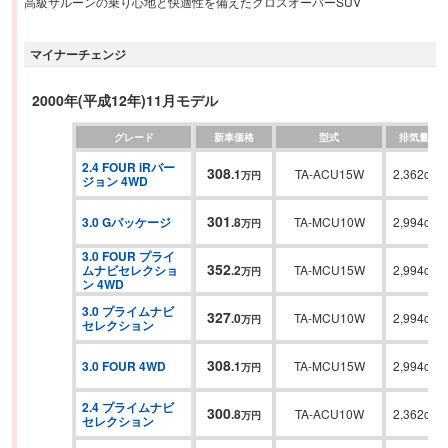
高級サルーンの乗り心地と快適性を備えたクロスオーバーSUV
マイナーチェンジ
2000年(平成12年)11月モデル
グレード
新車価格
型式
排気量
2.4 FOUR iRバー
308
.
1
TA-ACU15W
2,362cc
万円
ジョン 4WD
301
3.0 Gパッケージ
.
8
TA-MCU10W
2,994cc
万円
3.0 FOUR プライ
352
ムナビセレクショ
.
2
TA-MCU15W
2,994cc
万円
ン 4WD
3.0 プライムナビ
327
.
0
TA-MCU10W
2,994cc
万円
セレクション
308
3.0 FOUR 4WD
.
1
TA-MCU15W
2,994cc
万円
2.4 プライムナビ
300
.
8
TA-ACU10W
2,362cc
万円
セレクション