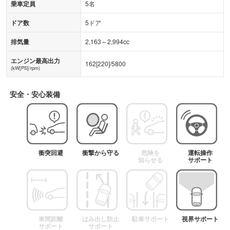
乗車定員
5名
ドア数
5ドア
排気量
2,163～2,994cc
エンジン最高出力
162
[
220
]/
5800
(kW[PS]/rpm)
安全・安心装備
衝突回避
衝撃から守る
危険を
運転操作
知らせる
サポート
車間距離
はみ出し防止
駐車サポート
視界サポート
サポート
サポート