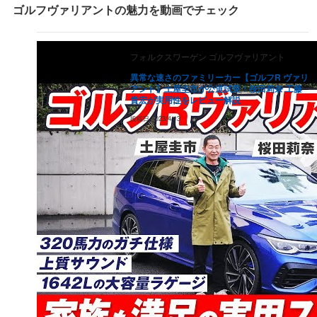
（
235.1
万円）
ゴルフヴァリアント
の魅力を動画でチェック
2017
年式
188.5
万円
120.6
万円
77.2
万円
49.4
万円
31.
（
235.6
万円）
フォルクスワーゲン
ゴルフヴァリアント
2016
年式
188.5
万円
120.6
万円
77.2
万円
49.4
万円
31.
（
235.6
万円）
異常な速さのファミリーカー【ゴルフR ヴァリ
アント】土屋圭市が公道試乗！桜田莉奈 工藤
2015
年式
188.5
万円
120.6
万円
77.2
万円
49.4
万円
31.
貴宏が実用性をレビュー解説
（
235.6
万円）
投稿日
2023/4/13
2014
年式
286.3
万円
183.2
万円
117.3
万円
75.1
万円
48
（
357.9
万円）
2013
年式
188.5
万円
120.6
万円
77.2
万円
49.4
万円
31.
（
235.6
万円）
2012
年式
188.5
万円
120.6
万円
77.2
万円
49.4
万円
31.
（
235.6
万円）
2011
年式
188.5
万円
120.6
万円
77.2
万円
49.4
万円
31.
（
235.6
万円）
2010
年式
188.5
万円
120.6
万円
77.2
万円
49.4
万円
31.
（
235.6
万円）
2009
年式
188.5
万円
120.6
万円
77.2
万円
49.4
万円
31.
（
235.6
万円）
2008
年式