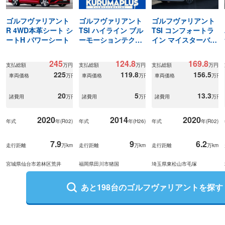
ゴルフヴァリアント
ゴルフヴァリアント
ゴルフヴァリアント
R 4WD本革シート シ
TSI ハイライン ブル
TSI コンフォートラ
ートH パワーシート
ーモーションテクノ
イン マイスターバッ
ロジー
クカメラ ETC ドラ
レコ ナビ
245
124.8
169.8
支払総額
万円
支払総額
万円
支払総額
万円
225
119.8
156.5
車両価格
万円
車両価格
万円
車両価格
万円
20
5
13.3
諸費用
万円
諸費用
万円
諸費用
万円
2020
2014
2020
年式
年(
R02
)
年式
年(
H26
)
年式
年(
R02
)
7.9
9
6.2
走行距離
万km
走行距離
万km
走行距離
万km
宮城県仙台市若林区荒井
福岡県田川市猪国
埼玉県東松山市毛塚
あと
198
台の
ゴルフヴァリアント
を探す