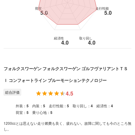
荷室
走行性能
5.0
5.0
経済性
取り回し
4.0
4.0
フォルクスワーゲン
フォルクスワーゲン ゴルフヴァリアント
ＴＳ
Ｉ コンフォートライン ブルーモーションテクノロジー
総合評価
4.5
外装：
5
内装：
5
走行性能：
5
取り回し：
4
経済性：
4
荷室：
5
乗り心地：
5
1200ccとは思えない走り燃費も良く、疲れない。故障に関しても今のところ無
し。