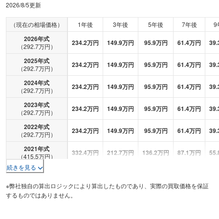
2026/8/5
更新
（現在の相場価格）
1年後
3年後
5年後
7年後
9
2026
年式
234.2
万円
149.9
万円
95.9
万円
61.4
万円
39.
（
292.7
万円）
2025
年式
234.2
万円
149.9
万円
95.9
万円
61.4
万円
39.
（
292.7
万円）
2024
年式
234.2
万円
149.9
万円
95.9
万円
61.4
万円
39.
（
292.7
万円）
2023
年式
234.2
万円
149.9
万円
95.9
万円
61.4
万円
39.
（
292.7
万円）
2022
年式
234.2
万円
149.9
万円
95.9
万円
61.4
万円
39.
（
292.7
万円）
2021
年式
332.4
万円
212.7
万円
136.2
万円
87.1
万円
55.
（
415.5
万円）
続きを見る
2020
年式
184.6
万円
118.1
万円
75.6
万円
48.4
万円
31
（
230.7
万円）
※弊社独自の算出ロジックにより算出したものであり、実際の買取価格を保証
2019
年式
するものではありません。
184.6
万円
118.1
万円
75.6
万円
48.4
万円
31
（
230.7
万円）
2018
年式
188.1
万円
120.4
万円
77
万円
49.3
万円
31.