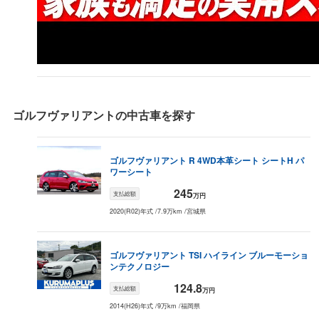
188.5
万円
120.6
万円
77.2
万円
49.4
万円
31.
（
235.6
万円）
2007
年式
208.3
万円
133.3
万円
85.3
万円
54.6
万円
35
（
260.4
万円）
ゴルフヴァリアント
の中古車を探す
ゴルフヴァリアント
R 4WD
本革シート シートH パ
ワーシート
245
支払総額
万円
2020(R02)年式
/
7.9万km
/
宮城県
ゴルフヴァリアント
TSI ハイライン ブルーモーショ
ンテクノロジー
124.8
支払総額
万円
2014(H26)年式
/
9万km
/
福岡県