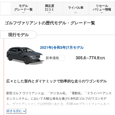
モデル
満足度
リセール
ライバル車
グレード一覧
口コミ
バリュー情報
ゴルフヴァリアント
の歴代モデル・グレード一覧
現行モデル
2021年(令和3年)7月モデル
305.6
774.9
新車価格
〜
万円
広々とした室内とダイナミックで効率的な走りのワゴンモデル
新型ゴルフ ヴァリアントは、「デジタル化」「電動化」「ドライバーアシス
タンスシステム」において大幅な進化を遂げた8代目ゴルフのワゴンモデ
ル。ヴァリアントとしては3代目にあたる。EQB evoプラットフォームをベ
ースとするボディは、先代より全長を65mm延長した結果、後席の最大レッ
続きを読む
グルームが903mmから941mmに増加するとともに、ラゲッジ容量は22L拡