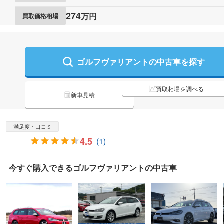
274
万円
買取価格相場
ゴルフヴァリアントの
中古車を探す
買取相場を調べる
新車見積
満足度・口コミ
4.5
(
1
)
今すぐ購入できる
ゴルフヴァリアントの
中古車