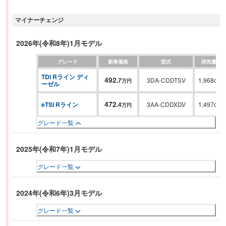
大された611L(後席使用時)となった。パワートレインは、48Vマイルドハイ
マイナーチェンジ
ブリッドシステムを搭載した1.0Lと1.5Lと、2.0Lディーゼルターボ。室内
は、通信モジュール内蔵の純正インフォテイメントシステムとデジタルメー
タークラスター“Digital Cockpit Pro”を標準装備。運転支援に同一車線内全車
2026年(令和8年)1月モデル
速運転支援システム“Travel Assist”を搭載するほか、安全装備にもクラスを超
グレード
新車価格
型式
排気量
えたドライバーアシスタンスシステムを数多く装備する。
TDI Rライン ディ
492
.
7
3DA-CDDTSV
1,968cc
万円
ーゼル
472
eTSI Rライン
.
4
3AA-CDDXDV
1,497cc
万円
グレード一覧
2025年(令和7年)1月モデル
グレード一覧
2024年(令和6年)3月モデル
グレード一覧