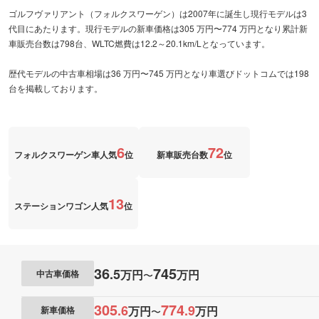
ゴルフヴァリアント（フォルクスワーゲン）は2007年に誕生し現行モデルは3
代目にあたります。現行モデルの新車価格は305 万円〜774 万円となり累計新
車販売台数は798台、WLTC燃費は12.2～20.1km/Lとなっています。
歴代モデルの中古車相場は36 万円〜745 万円となり車選びドットコムでは198
台を掲載しております。
6
72
フォルクスワーゲン車人気
位
新車販売台数
位
13
ステーションワゴン人気
位
36
745
.
5
万円
万円
中古車価格
〜
305
774
.
6
.
9
万円
万円
新車価格
〜