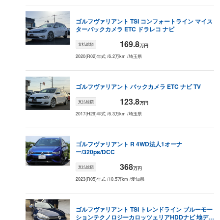
ゴルフヴァリアント
TSI コンフォートライン マイス
ター
バックカメラ ETC ドラレコ ナビ
169.8
支払総額
万円
2020(R02)年式
/
6.2万km
/
埼玉県
ゴルフヴァリアント
バックカメラ ETC ナビ TV
123.8
支払総額
万円
2017(H29)年式
/
6.3万km
/
埼玉県
ゴルフヴァリアント
R 4WD
法人1オーナ
ー/320ps/DCC
368
支払総額
万円
2023(R05)年式
/
10.5万km
/
愛知県
ゴルフヴァリアント
TSI トレンドライン ブルーモー
ションテクノロジー
カロッツェリアHDDナビ 地デジ