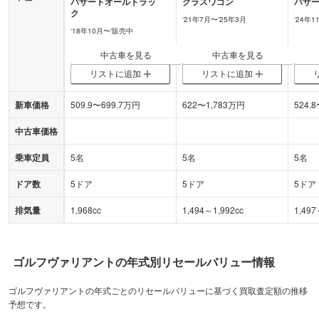
パサートオールトラッ
クラスワゴン
パサ
ク
‘
21年7月
〜‘
25年3月
‘
24年1
‘
18年10月
〜‘
販売中
中古車を見る
中古車を見る
リストに追加
リストに追加
新車価格
509.9
〜
699.7
万円
622
〜
1,783
万円
524.8
中古車価格
乗車定員
5名
5名
5名
ドア数
5ドア
5ドア
5ドア
排気量
1,968cc
1,494～1,992cc
1,497
ゴルフヴァリアント
の年式別リセールバリュー情報
ゴルフヴァリアントの年式ごとのリセールバリューに基づく買取査定額の推移
予想です。