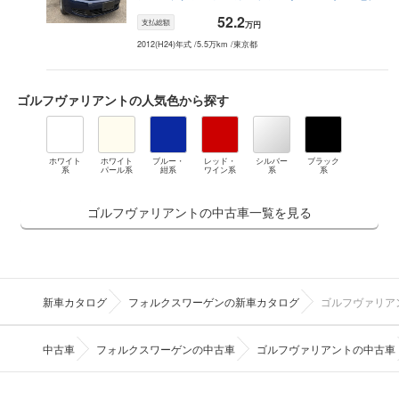
TV
52.2
支払総額
万円
2012(H24)年式
/
5.5万km
/
東京都
ゴルフヴァリアント
の人気色から探す
ホワイト
ホワイト
ブルー・
レッド・
シルバー
ブラック
系
パール系
紺系
ワイン系
系
系
ゴルフヴァリアントの中古車一覧を見る
新車カタログ
フォルクスワーゲンの新車カタログ
ゴルフヴァリア
中古車
フォルクスワーゲンの中古車
ゴルフヴァリアントの中古車