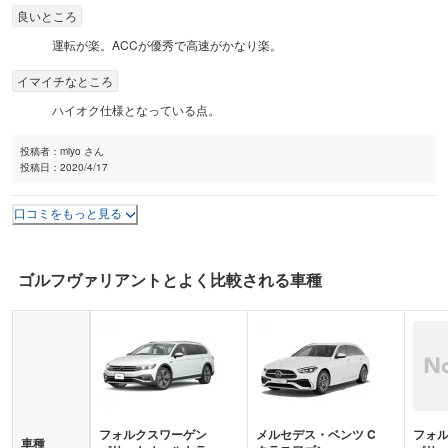
良いところ
運転が楽。ACCが優秀で高速がかなり楽。
イマイチなところ
ハイオク仕様となっている点。
投稿者：
miyo さん
投稿日：
2020/4/17
口コミをもっと見る
ゴルフヴァリアント
とよく比較される車種
フォルクスワーゲン
メルセデス・ベンツ
C
フォ
車種