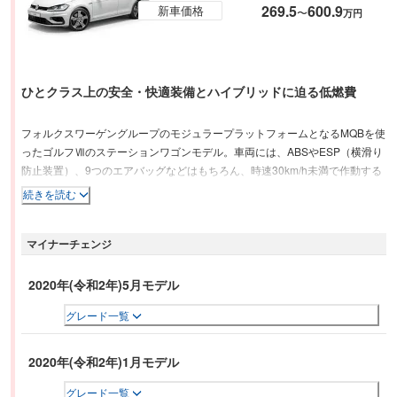
269.5
600.9
新車価格
〜
万円
ひとクラス上の安全・快適装備とハイブリッドに迫る低燃費
フォルクスワーゲングループのモジュラープラットフォームとなるMQBを使
ったゴルフⅦのステーションワゴンモデル。車両には、ABSやESP（横滑り
防止装置）、9つのエアバッグなどはもちろん、時速30km/h未満で作動する
緊急ブレーキを標準装備。さらに上級仕様の「ハイライン」には、自動追従
続きを読む
走行が可能なアダプティブクルーズコントロール“ACC”や“レーンキープアシ
ストシステム”など、より高度な先進安全装備が搭載される。パワートレイン
マイナーチェンジ
は、1.2Lと1.4Lのターボエンジンと、7速DSGの組み合わせ。全車に、
Start/Stopシステムとブレーキエネルギー回生システムが付いたブルーモー
ションテクノロジーが標準装着され、燃費（JC08モード）は、1.2Lが
2020年(令和2年)5月モデル
21.0km/L、1.4Lは19.5km/Lを実現した。リアのラゲッジスペースは、通常時
グレード一覧
605L、後席を倒せば最大1,620Lという大容量を誇る。
2020年(令和2年)1月モデル
グレード一覧