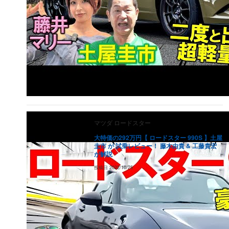
マツダ
ロードスター
大特価の292万円【 ロードスター 990S 】土屋
圭市 が 試乗レビュー！ 藤木由貴 & 工藤貴宏
が解説
投稿日
2022/10/25