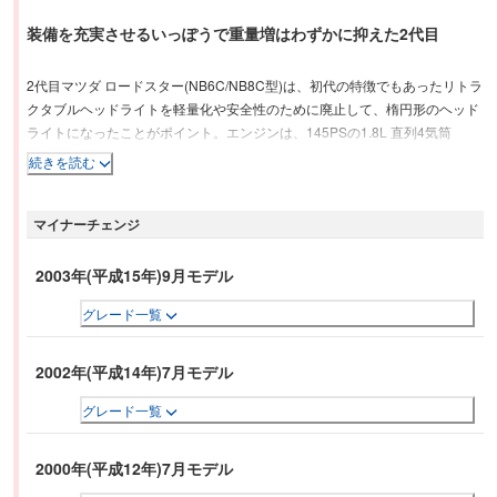
装備を充実させるいっぽうで重量増はわずかに抑えた2代目
2代目マツダ ロードスター(NB6C/NB8C型)は、初代の特徴でもあったリトラ
クタブルヘッドライトを軽量化や安全性のために廃止して、楕円形のヘッド
ライトになったことがポイント。エンジンは、145PSの1.8L 直列4気筒
DOHCと125PSの1.6L 直列4気筒DOHCの2つをラインナップ。。初代では
続きを読む
ビニールスクリーンだったリアウインドウがガラス製に変更したほか、安全
対策として全車にデュアルエアバッグとプリテンショナー&ロードリミッタ
マイナーチェンジ
ー付きシートベルトなど、装備の充実化が図られるいっぽうで、各部の徹底
的な見直しにより、重量増はわずかに抑えられているた。マニュアルトラン
スミッションは1.6Lが5速、1.8Lは6速と使い分けている。
2003年(平成15年)9月モデル
グレード一覧
2002年(平成14年)7月モデル
グレード一覧
2000年(平成12年)7月モデル