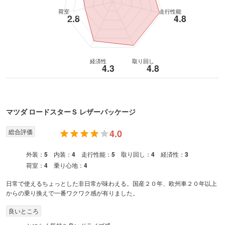
荷室
走行性能
2.8
4.8
経済性
取り回し
4.3
4.8
マツダ
ロードスター
Ｓ レザーパッケージ
総合評価
4.0
外装：
5
内装：
4
走行性能：
5
取り回し：
4
経済性：
3
荷室：
4
乗り心地：
4
日常で使えるちょっとした非日常が味わえる。国産２０年、欧州車２０年以上
からの乗り換えで一番ワクワク感が有りました。
良いところ