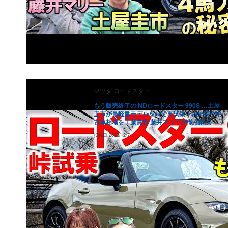
マツダ
ロードスター
もう販売終了の NDロードスター 990S …土屋
圭市が最軽量モデルを峠で再試乗！内外装や中
古車相場を工藤貴宏 藤井マリーが徹底解説
投稿日
2023/12/7