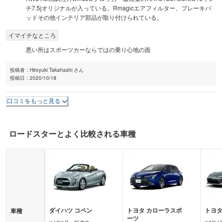
チ7.5jオリジナルが入っている。Rmagicエアフィルター、ブレーキパ
ッドその他インテリア部品が取り付けられている。
イマイチなところ
悪い所はスポーツカーならではの乗り心地の面
投稿者：
Hiroyuki Takahashi さん
投稿日：
2020/10/18
口コミをもっと見る
ロードスター
とよく比較される車種
ダイハツ
コペン
トヨタ
カローラスポ
トヨ
車種
ーツ