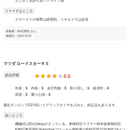
とにかく気持ち良いドライブ感
イマイチなところ
クローズドの視野は絶望的、リヤカメラは必須
投稿者：
60代男性 さん
投稿日：
2021/3/10
マツダ
ロードスター
ＲＳ
総合評価
4.0
外装：
5
内装：
5
走行性能：
5
取り回し：
5
経済性：
4
荷室：
2
乗り心地：
3
最近ダンロップDZ102ハイグリップタイヤを入れた。純正品もあります。
良いところ
機械式LSDの2wayが入っている。車検対応マフラー柿本改車検対応
KWST車高調社外windowブロッカー最軽量のRAYSTE37SONIC16イン