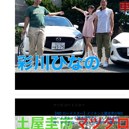
マツダ
ロードスター
【ND ロードスター】ドリキン土屋圭市がND
ロードスターを橋本洋平とじっくり語る28
分！マツダ ロードスターが世界中で愛される
理由とは？Drift King&#039;s MAZDA MX--5