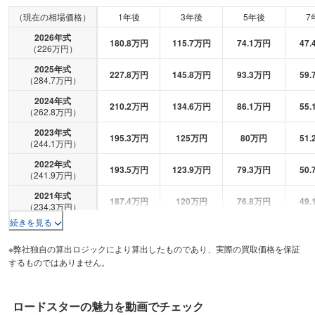
（現在の相場価格）
1年後
3年後
5年後
7
2026
年式
180.8
万円
115.7
万円
74.1
万円
47.
（
226
万円）
2025
年式
227.8
万円
145.8
万円
93.3
万円
59.
（
284.7
万円）
2024
年式
210.2
万円
134.6
万円
86.1
万円
55.
（
262.8
万円）
2023
年式
195.3
万円
125
万円
80
万円
51.
（
244.1
万円）
2022
年式
193.5
万円
123.9
万円
79.3
万円
50.
（
241.9
万円）
2021
年式
187.4
万円
120
万円
76.8
万円
49.
（
234.3
万円）
続きを見る
2020
年式
168.7
万円
108
万円
69.1
万円
44.
（
210.9
万円）
※弊社独自の算出ロジックにより算出したものであり、実際の買取価格を保証
2019
年式
するものではありません。
158.3
万円
101.3
万円
64.8
万円
41.
（
197.9
万円）
2018
年式
143.5
万円
91.9
万円
58.8
万円
37.
（
179.4
万円）
ロードスター
の魅力を動画でチェック