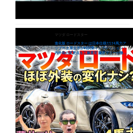
2007
年式
2.9
万円
1.8
万円
1.2
万円
0.8
（
3.6
万円）
2006
年式
データがない
データがない
データがない
デー
（
ー
万円）
2005
年式
データがない
データがない
データがない
デー
マツダ
ロードスター
（
ー
万円）
進化版 ロードスター は日本仕様だけ4馬力ア
2004
年式
データがない
データがない
データがない
デー
ップ?! 土屋圭市が峠試乗インプレッション！
（
ー
万円）
内外装の変更点を工藤貴宏 藤井マリーが徹底
2003
年式
解説
データがない
データがない
データがない
デー
投稿日
2024/3/14
（
ー
万円）
2002
年式
データがない
データがない
データがない
デー
（
ー
万円）
2001
年式
データがない
データがない
データがない
デー
（
ー
万円）
2000
年式
データがない
データがない
データがない
デー
（
ー
万円）
1999
年式
データがない
データがない
データがない
デー
（
ー
万円）
1998
年式
データがない
データがない
データがない
デー
（
ー
万円）