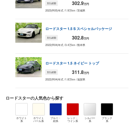
302.9
支払総額
万円
2023(R05)年式
/
1.9万km
/
茨城県
ロードスター
1.5 S スペシャルパッケージ
302.8
支払総額
万円
2022(R04)年式
/
3.4万km
/
熊本県
ロードスター
1.5 ネイビー トップ
311.8
支払総額
万円
2022(R04)年式
/
1.8万km
/
滋賀県
ロードスター
の人気色から探す
ホワイト
ホワイト
ブルー・
レッド・
シルバー
ブラック
系
パール系
紺系
ワイン系
系
系