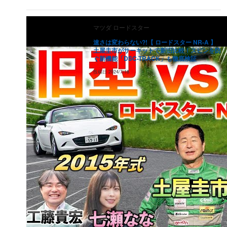
2017
年式
146
万円
93.4
万円
59.8
万円
38.
（
182.5
万円）
マツダ
ロードスター
2016
年式
137.8
万円
88.2
万円
56.5
万円
36.
（
172.3
万円）
速さは変わらない?!【 ロードスター NR-A 】
土屋圭市がサーキットで新旧比較！スピンを防
2015
年式
122.9
万円
78.6
万円
50.3
万円
32.
ぐ新機能「DSC-TRACK」も徹底検証
（
153.6
万円）
投稿日
2024/7/18
2014
年式
113.7
万円
72.8
万円
46.6
万円
29.
（
142.1
万円）
2013
年式
107.7
万円
68.9
万円
44.1
万円
28.
（
134.6
万円）
2012
年式
49.7
万円
31.8
万円
20.3
万円
13
（
62.1
万円）
2011
年式
40.3
万円
25.8
万円
16.5
万円
10.
（
50.4
万円）
2010
年式
31
万円
19.8
万円
12.7
万円
8.1
（
38.7
万円）
2009
年式
21.6
万円
13.8
万円
8.8
万円
5.7
（
27
万円）
2008
年式
12.2
万円
7.8
万円
5
万円
3.2
（
15.3
万円）