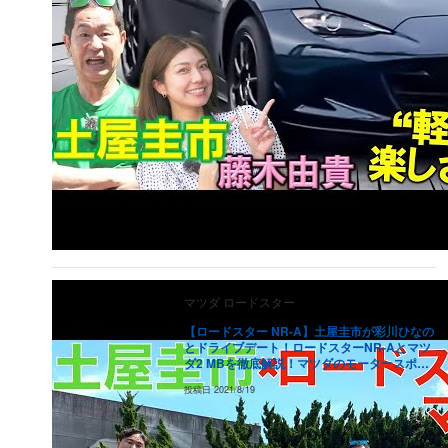
マツダ
ロードスター
【ロードスター NR-A】土屋圭市が彩川ひなの
とドライブデート！ロードスターNR-Aとマツ
ダ2 MBを徹底解説！マツダのモータースポー
ツを支えるベース車両をご紹介！【モータース
投稿日
2021/8/19
ポーツ応援企画】