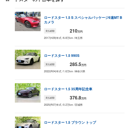
ロードスター
1.5 S スペシャルパッケージ
6速MT B
カメラ
210
支払総額
万円
2017(H29)年式
/
6.8万km
/
埼玉県
ロードスター
1.5 990S
285.5
支払総額
万円
2022(R04)年式
/
1.6万km
/
神奈川県
ロードスター
1.5 35周年記念車
376.8
支払総額
万円
2025(R07)年式
/
0.2万km
/
宮城県
ロードスター
1.5 ブラウン トップ