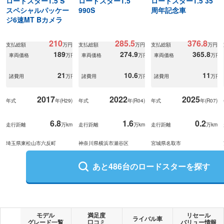
ロードスター1.5 S
ロードスター1.5
ロードスター1.5 35
スペシャルパッケー
990S
周年記念車
ジ6速MT Bカメラ
210
285.5
376.8
支払総額
万円
支払総額
万円
支払総額
万円
189
274.9
365.8
車両価格
万円
車両価格
万円
車両価格
万円
21
10.6
11
諸費用
万円
諸費用
万円
諸費用
万円
2017
2022
2025
年式
年(
H29
)
年式
年(
R04
)
年式
年(
R07
)
6.8
1.6
0.2
走行距離
万km
走行距離
万km
走行距離
万km
埼玉県東松山市六反町
神奈川県横浜市瀬谷区
宮城県名取市
あと
486
台の
ロードスター
を探す
モデル
満足度
リセール
ライバル車
グレード一覧
口コミ
バリュー情報