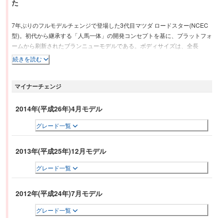
た
7年ぶりのフルモデルチェンジで登場した3代目マツダ ロードスター(NCEC
型)。初代から継承する「人馬一体」の開発コンセプトを基に、プラットフォ
ームから刷新されたブランニューモデルである。ボディサイズは、全長
3,995mm×全幅1,720mm×全高1,245mmとなり、ロードスターでははじめて
続きを読む
3ナンバーサイズとなった。そこに搭載されるエンジンは、軽量コンパクト
な新開発の2.0L直列4気筒 MZRエンジンで、最高出力は170PSを発生する。
マイナーチェンジ
またインテリアは、2代目のようなセンターパネル一体型ではなく、初代と
同じ分割型のデザインが採用された。ステアリングにはチルト機構が設けら
れ、サイドブレーキも運転席側に変更されている。また、車両盗難を防止す
2014年(平成26年)4月モデル
るイモビライザーを全車に標準装備としている。
グレード一覧
2013年(平成25年)12月モデル
グレード一覧
2012年(平成24年)7月モデル
グレード一覧