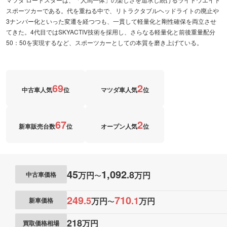
スポーツカーである。代を重ねる中で、リトラクタブルヘッドライトの廃止や
3ナンバー化といった変遷を経つつも、一貫して軽量化と剛性確保を両立させ
てきた。4代目ではSKYACTIV技術を採用し、さらなる軽量化と前後重量配分
50：50を実現するなど、スポーツカーとしての本質を磨き上げている。
69
2
中古車人気
位
マツダ車人気
位
67
2
新車販売台数
位
オープン人気
位
45
1,092
.
8
万円
万円
中古車価格
〜
249
710
.
5
.
1
万円
万円
新車価格
〜
218
万円
買取価格相場