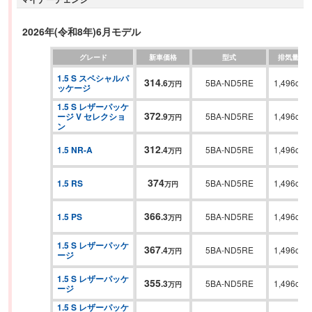
以上となる大幅な軽量化(車両重量990kg～1,060kg)を実現した。
2026年(令和8年)6月モデル
グレード
新車価格
型式
排気量
1.5 S スペシャルパ
314
.
6
5BA-ND5RE
1,496cc
万円
ッケージ
1.5 S レザーパッケ
372
ージ V セレクショ
.
9
5BA-ND5RE
1,496cc
万円
ン
312
1.5 NR-A
.
4
5BA-ND5RE
1,496cc
万円
374
1.5 RS
5BA-ND5RE
1,496cc
万円
366
1.5 PS
.
3
5BA-ND5RE
1,496cc
万円
1.5 S レザーパッケ
367
.
4
5BA-ND5RE
1,496cc
万円
ージ
1.5 S レザーパッケ
355
.
3
5BA-ND5RE
1,496cc
万円
ージ
1.5 S レザーパッケ