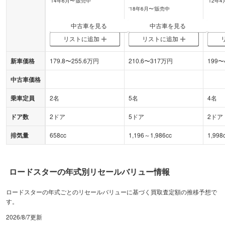
‘
14年6月
〜‘
販売中
‘
12年4
‘
18年6月
〜‘
販売中
中古車を見る
中古車を見る
リストに追加
リストに追加
新車価格
179.8
〜
255.6
万円
210.6
〜
317
万円
199
〜
中古車価格
乗車定員
2名
5名
4名
ドア数
2ドア
5ドア
2ドア
排気量
658cc
1,196～1,986cc
1,998
ロードスター
の年式別リセールバリュー情報
ロードスターの年式ごとのリセールバリューに基づく買取査定額の推移予想で
す。
2026/8/7
更新