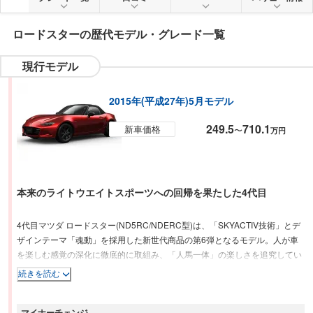
ロードスター
の歴代モデル・グレード一覧
現行モデル
2015年(平成27年)5月モデル
249.5
710.1
新車価格
〜
万円
本来のライトウエイトスポーツへの回帰を果たした4代目
4代目マツダ ロードスター(ND5RC/NDERC型)は、「SKYACTIV技術」とデ
ザインテーマ「魂動」を採用した新世代商品の第6弾となるモデル。人が車
を楽しむ感覚の深化に徹底的に取組み、「人馬一体」の楽しさを追究してい
る。新開発の直噴1.5LガソリンエンジンのSKYACTIV-G 1.5をフロントミッ
続きを読む
ドシップに搭載し、前後重量配分を50：50としている。ボディには、アルミ
や高張力鋼板、超高張力鋼板の使用比率を71%に高め(前モデル58%)、さら
マイナーチェンジ
に剛性を確保しながら軽量な構造を追求するなどして、先代モデル比100kg