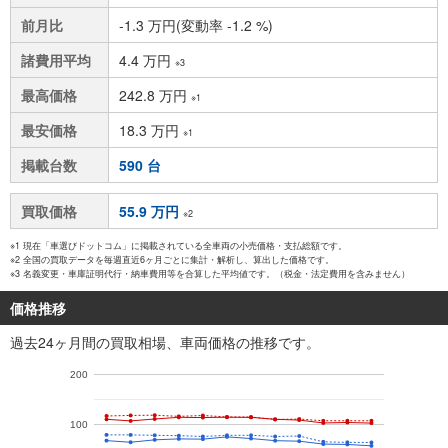
前月比
-1.3 万円(変動率 -1.2 %)
諸費用平均
4.4 万円
※3
最高価格
242.8 万円
※1
最安価格
18.3 万円
※1
掲載台数
590 台
買取価格
55.9 万円
※2
※1 現在「車選びドットコム」に掲載されている全車両の小売価格・支払総額です。
※2 全国の買取データを毎週直近6ヶ月ごとに集計・解析し、算出した価格です。
※3 名義変更・車庫証明代行・納車費用等を合算した平均値です。（税金・法定費用を含みません）
価格推移
過去24ヶ月間の買取相場、車両価格の推移です。
200
100