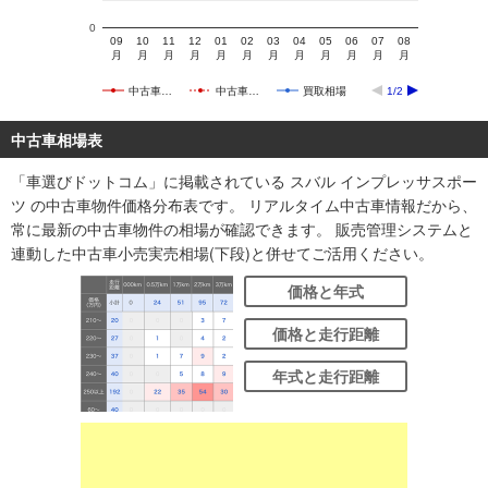
0
09
10
11
12
01
02
03
04
05
06
07
08
月
月
月
月
月
月
月
月
月
月
月
月
中古車…
中古車…
買取相場
1/2
中古車相場表
「車選びドットコム」に掲載されている スバル インプレッサスポー
ツ の中古車物件価格分布表です。 リアルタイム中古車情報だから、
常に最新の中古車物件の相場が確認できます。 販売管理システムと
連動した中古車小売実売相場(下段)と併せてご活用ください。
価格と年式
価格と走行距離
年式と走行距離