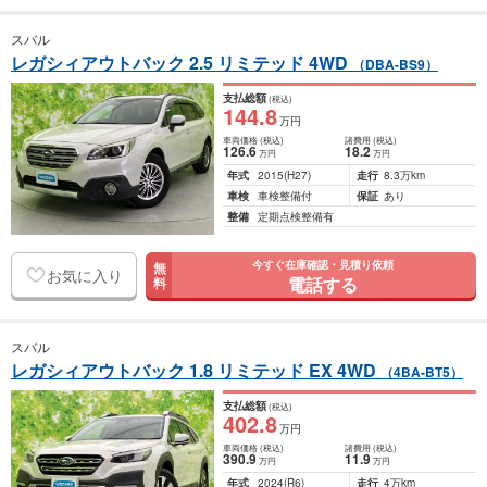
スバル
レガシィアウトバック 2.5 リミテッド 4WD
（DBA-BS9）
支払総額
(税込)
144
.8
万円
車両価格
(税込)
諸費用
(税込)
126
.6
18
.2
万円
万円
年式
2015
(H27)
走行
8.3万km
車検
車検整備付
保証
あり
整備
定期点検整備有
今すぐ在庫確認・見積り依頼
無
お気に入り
電話する
料
スバル
レガシィアウトバック 1.8 リミテッド EX 4WD
（4BA-BT5）
支払総額
(税込)
402
.8
万円
車両価格
(税込)
諸費用
(税込)
390
.9
11
.9
万円
万円
年式
2024
(R6)
走行
4万km