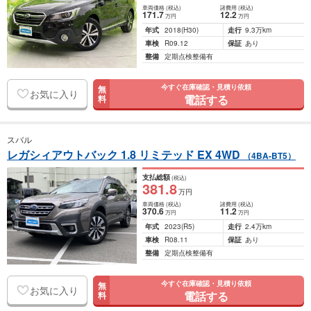
車両価格
(税込)
諸費用
(税込)
171
.7
12
.2
万円
万円
年式
2018
(H30)
走行
9.3万km
車検
R09.12
保証
あり
整備
定期点検整備有
今すぐ在庫確認・見積り依頼
無
お気に入り
電話する
料
スバル
レガシィアウトバック 1.8 リミテッド EX 4WD
（4BA-BT5）
支払総額
(税込)
381
.8
万円
車両価格
(税込)
諸費用
(税込)
370
.6
11
.2
万円
万円
年式
2023
(R5)
走行
2.4万km
車検
R08.11
保証
あり
整備
定期点検整備有
今すぐ在庫確認・見積り依頼
無
お気に入り
電話する
料