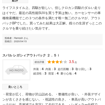
総評
ライフスタイル上、四駆が欲しい。但しクロカン四駆のダルい走り
はイヤだ。最近の高性能SUVを買う予算は無い。カーセンサーの車
種検索機能でこの３つの条件を満たす唯一無二のクルマが、アウト
バックBPでした。買ってみた結果は大正解。残りの生涯ずっとこの
クルマを乗り続けたい気分です。
投稿者：Hamzah さん
投稿日：2020/04/15
スバル レガシィアウトバック ２．５ｉ
3.5
総合評価
点
外装：
内装：
走行距離：
取り回し：
4
3
3
3
経済性：
荷室：
乗り心地：
3
4
4
良いところ
・荷室が広く、荷物が沢山詰める。・整備性が良い。・外装デザイ
ンが古くささを感じない。・視認性の良さ。・車高が高いアウトバ
ックだが、高速域でも安定して走行できる。・レギュラー仕様で、