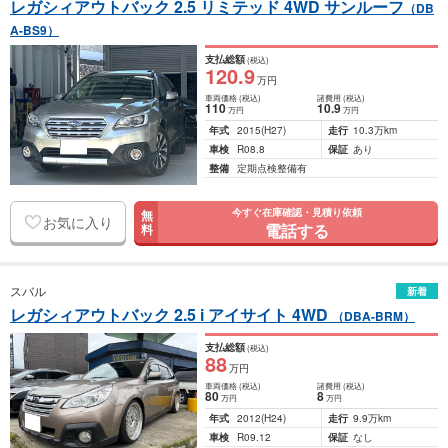
レガシィアウトバック 2.5 リミテッド 4WD サンルーフ
（DB
A-BS9）
支払総額
(税込)
120
.9
万円
車両価格
(税込)
諸費用
(税込)
110
10
.9
万円
万円
年式
2015
(H27)
走行
10.3万km
車検
R08.8
保証
あり
整備
定期点検整備有
今すぐ在庫確認・見積り依頼
無
お気に入り
電話する
料
スバル
新着
レガシィアウトバック 2.5 i アイサイト 4WD
（DBA-BRM）
支払総額
(税込)
88
万円
車両価格
(税込)
諸費用
(税込)
80
8
万円
万円
年式
2012
(H24)
走行
9.9万km
車検
R09.12
保証
なし