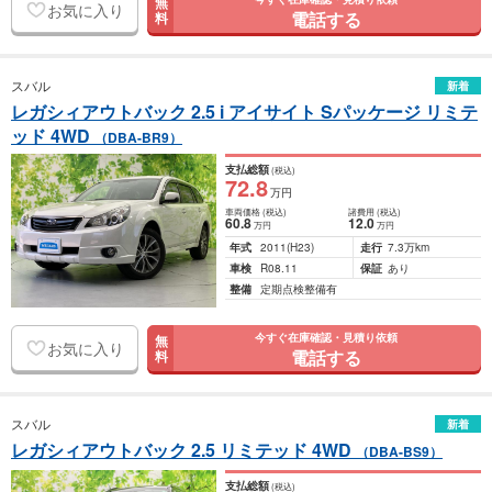
無
お気に入り
電話する
料
スバル
新着
レガシィアウトバック 2.5 i アイサイト Sパッケージ リミテ
ッド 4WD
（DBA-BR9）
支払総額
(税込)
72
.8
万円
車両価格
(税込)
諸費用
(税込)
60
.8
12
.0
万円
万円
年式
2011
(H23)
走行
7.3万km
車検
R08.11
保証
あり
整備
定期点検整備有
今すぐ在庫確認・見積り依頼
無
お気に入り
電話する
料
スバル
新着
レガシィアウトバック 2.5 リミテッド 4WD
（DBA-BS9）
支払総額
(税込)