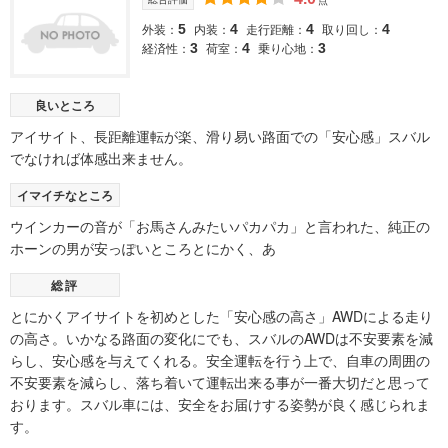
点
外装：
内装：
走行距離：
取り回し：
5
4
4
4
経済性：
荷室：
乗り心地：
3
4
3
良いところ
アイサイト、長距離運転が楽、滑り易い路面での「安心感」スバル
でなければ体感出来ません。
イマイチなところ
ウインカーの音が「お馬さんみたいパカパカ」と言われた、純正の
ホーンの男が安っぽいところとにかく、あ
総評
とにかくアイサイトを初めとした「安心感の高さ」AWDによる走り
の高さ。いかなる路面の変化にでも、スバルのAWDは不安要素を減
らし、安心感を与えてくれる。安全運転を行う上で、自車の周囲の
不安要素を減らし、落ち着いて運転出来る事が一番大切だと思って
おります。スバル車には、安全をお届けする姿勢が良く感じられま
す。