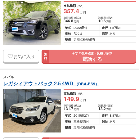
支払総額
(税込)
357
.4
万円
車両価格
(税込)
諸費用
(税込)
346
.8
10
.6
万円
万円
年式
2022
(R4)
走行
4.5万km
車検
R09.2
保証
あり
整備
定期点検整備有
今すぐ在庫確認・見積り依頼
無
お気に入り
電話する
料
スバル
レガシィアウトバック 2.5 4WD
（DBA-BS9）
支払総額
(税込)
149
.9
万円
車両価格
(税込)
諸費用
(税込)
131
.7
18
.2
万円
万円
年式
2015
(H27)
走行
8.8万km
車検
車検整備付
保証
あり
整備
定期点検整備有