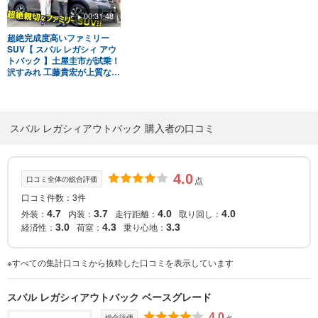
00:31:48
超絶完成度高いファミリー
SUV【 スバル レガシィ アウ
トバック 】土屋圭市が試乗！
沢すみれ 工藤貴宏が上質な内
外装を徹底解説！スバル渾身
の1台は家族持ちにオスス
メ！
スバル レガシィアウトバック 購入者の口コミ
4.0
口コミ全体の総合評価
点
口コミ件数：3件
外装：
内装：
走行距離：
取り回し：
4.7
3.7
4.0
4.0
経済性：
荷室：
乗り心地：
3.0
4.3
3.3
※すべての集計口コミから抜粋した口コミを表示しています
スバル レガシィアウトバック ベースグレード
4.0
総合評価