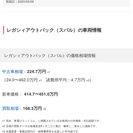
投稿日：2020/03/09
レガシィアウトバック（スバル）の車両情報
レガシィアウトバック（スバル）の価格相場情報
中古車相場
：
224.7万円
※1
（
24.0
〜
462.0万円
諸費用平均：4.7万円
）
※1
※3
新車価格：
414.7〜451.0万円
買取相場
：
168.3万円
※2
※1 現在「車選びドットコム」に掲載されている全車両の小売価格・支払総額です。
※2 全国の買取データを毎週直近6ヶ月ごとに集計・解析し、算出した価格です。
※3 名義変更・車庫証明代行・納車費用等を合算した平均値です。