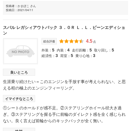
投稿者：かまぽこ さん
投稿日：2021/04/11
スバル レガシィアウトバック ３．０Ｒ Ｌ．Ｌ．ビーンエディショ
ン
4.5
総合評価
点
外装：
内装：
走行距離：
取り回し：
5
4
5
5
経済性：
荷室：
乗り心地：
3
5
3
良いところ
生涯乗り続けたい＝このエンジンを手放す事が考えられない、と思
える程の極上のエンジンフィーリング。
イマイチなところ
①シートのホールドが感不足。②ステアリングホイール径大き過
ぎ。③ステアリングを握る手に前輪のダイレクト感を全く感じられ
ない。良く言えば前輪からのキックバックが全く無い。