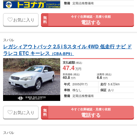
整備
定期点検整備有
今すぐ在庫確認・見積り依頼
無
お気に入り
電話する
料
スバル
レガシィアウトバック 2.5 i Sスタイル 4WD 低走行 ナビ ド
ラレコ ETC キーレス
（CBA-BP9）
支払総額
(税込)
47
.4
万円
車両価格
(税込)
諸費用
(税込)
40
.8
6
.6
万円
万円
年式
2005
(H17)
走行
5.6万km
車検
検なし
保証
あり
整備
定期点検整備有
今すぐ在庫確認・見積り依頼
無
お気に入り
電話する
料
スバル