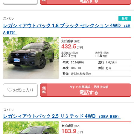
電話する
スバル
新着
レガシィアウトバック 1.8 ブラック セレクション 4WD
（4B
A-BT5）
支払総額
(税込)
432
.5
万円
車両価格
(税込)
諸費用
(税込)
420
.7
11
.8
万円
万円
年式
2024
(R6)
走行
1.6万km
車検
R09.10
保証
あり
整備
定期点検整備有
今すぐ在庫確認・見積り依頼
無
お気に入り
電話する
料
スバル
レガシィアウトバック 2.5 リミテッド 4WD
（DBA-BS9）
支払総額
(税込)
183
.9
万円