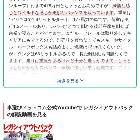
ンルーフ）付きで478万円とちょっとお高めですが、
綺麗な感
じとワイルドな感じが絶妙なバランスを取っています
。重量は
1710キロで1.8リットルターボ、177馬力の車です。荷室は奥
行1.2メートルあり、レバーひとつで倒れる後部座席を倒せば
余裕で寝ることができます。またルーフレールは取り外してキ
ャリアにもできるので、別売りを買わなくてもスキーやサイク
ル、ルーフボックスも詰めます。燃費は13km/Lくらいです
が、タンクは63リットルあるので、長距離移動も問題なくで
きます。
走りは重量があるけれど十分な走りができて、しっと
りしなやかなサスペンス、家族に優しい乗り心地です
。アメリ
カでも北海道でもよく売れている車です。
続きを見る
車選びドットコム公式Youtubeで レガシィアウトバック
の解説動画を見る