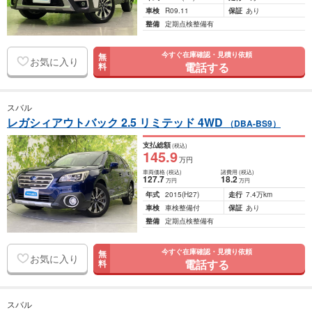
車検
R09.11
保証
あり
整備
定期点検整備有
今すぐ在庫確認・見積り依頼
無
お気に入り
電話する
料
スバル
レガシィアウトバック 2.5 リミテッド 4WD
（DBA-BS9）
支払総額
(税込)
145
.9
万円
車両価格
(税込)
諸費用
(税込)
127
.7
18
.2
万円
万円
年式
2015
(H27)
走行
7.4万km
車検
車検整備付
保証
あり
整備
定期点検整備有
今すぐ在庫確認・見積り依頼
無
お気に入り
電話する
料
スバル