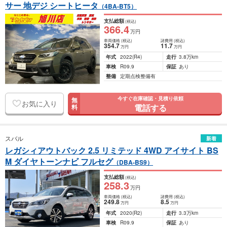
サー 地デジ シートヒータ
（4BA-BT5）
支払総額
(税込)
366
.4
万円
車両価格
(税込)
諸費用
(税込)
354
.7
11
.7
万円
万円
年式
2022
(R4)
走行
3.8万km
車検
R09.9
保証
あり
整備
定期点検整備有
今すぐ在庫確認・見積り依頼
無
お気に入り
電話する
料
スバル
新着
レガシィアウトバック 2.5 リミテッド 4WD アイサイト BS
M ダイヤトーンナビ フルセグ
（DBA-BS9）
支払総額
(税込)
258
.3
万円
車両価格
(税込)
諸費用
(税込)
249
.8
8
.5
万円
万円
年式
2020
(R2)
走行
3.3万km
車検
R09.9
保証
あり