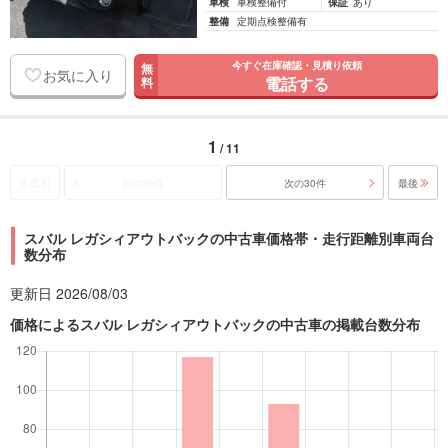
車検
車検整備付
保証
あり
整備
定期点検整備有
今すぐ在庫確認・見積り依頼
無
お気に入り
電話する
料
1
/ 11
最初
前の30件
次の30件
最後
スバル レガシィアウトバックの中古車価格帯・走行距離別車両台
数分布
更新日 2026/08/03
価格によるスバル レガシィアウトバックの中古車の掲載台数分布