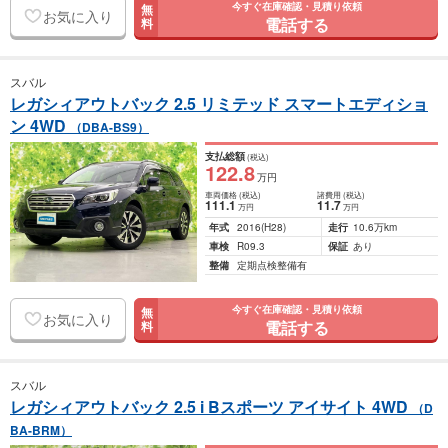
今すぐ在庫確認・見積り依頼
無
お気に入り
電話する
料
スバル
レガシィアウトバック 2.5 リミテッド スマートエディショ
ン 4WD
（DBA-BS9）
支払総額
(税込)
122
.8
万円
車両価格
(税込)
諸費用
(税込)
111
.1
11
.7
万円
万円
年式
2016
(H28)
走行
10.6万km
車検
R09.3
保証
あり
整備
定期点検整備有
今すぐ在庫確認・見積り依頼
無
お気に入り
電話する
料
スバル
レガシィアウトバック 2.5 i Bスポーツ アイサイト 4WD
（D
BA-BRM）