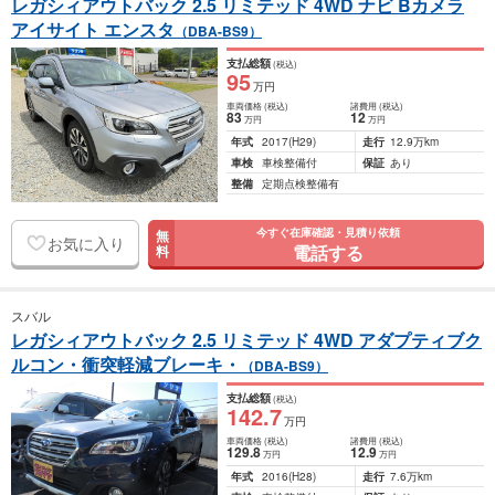
レガシィアウトバック 2.5 リミテッド 4WD ナビ Bカメラ
アイサイト エンスタ
（DBA-BS9）
支払総額
(税込)
95
万円
車両価格
(税込)
諸費用
(税込)
83
12
万円
万円
年式
2017
(H29)
走行
12.9万km
車検
車検整備付
保証
あり
整備
定期点検整備有
今すぐ在庫確認・見積り依頼
無
お気に入り
電話する
料
スバル
レガシィアウトバック 2.5 リミテッド 4WD アダプティブク
ルコン・衝突軽減ブレーキ・
（DBA-BS9）
支払総額
(税込)
142
.7
万円
車両価格
(税込)
諸費用
(税込)
129
.8
12
.9
万円
万円
年式
2016
(H28)
走行
7.6万km