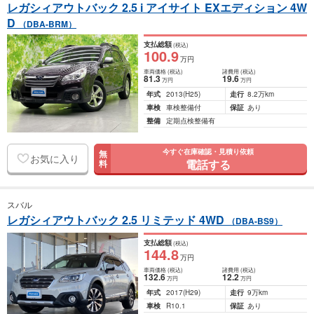
レガシィアウトバック 2.5 i アイサイト EXエディション 4W
D
（DBA-BRM）
支払総額
(税込)
100
.9
万円
車両価格
(税込)
諸費用
(税込)
81
.3
19
.6
万円
万円
年式
2013
(H25)
走行
8.2万km
車検
車検整備付
保証
あり
整備
定期点検整備有
今すぐ在庫確認・見積り依頼
無
お気に入り
電話する
料
スバル
レガシィアウトバック 2.5 リミテッド 4WD
（DBA-BS9）
支払総額
(税込)
144
.8
万円
車両価格
(税込)
諸費用
(税込)
132
.6
12
.2
万円
万円
年式
2017
(H29)
走行
9万km
車検
R10.1
保証
あり