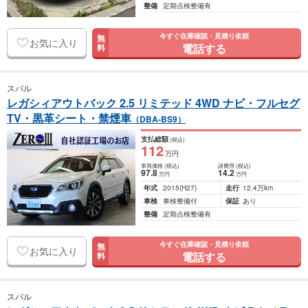
整備
定期点検整備有
今すぐ在庫確認・見積り依頼
無
お気に入り
電話する
料
スバル
レガシィアウトバック 2.5 リミテッド 4WD ナビ・フルセグ
TV・黒革シート・禁煙車
（DBA-BS9）
支払総額
(税込)
112
万円
車両価格
(税込)
諸費用
(税込)
97
.8
14
.2
万円
万円
年式
2015
(H27)
走行
12.4万km
車検
車検整備付
保証
あり
整備
定期点検整備有
今すぐ在庫確認・見積り依頼
無
お気に入り
電話する
料
スバル