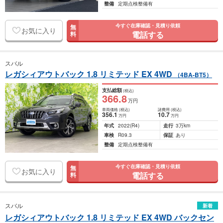
整備
定期点検整備有
今すぐ在庫確認・見積り依頼
無
お気に入り
電話する
料
スバル
レガシィアウトバック 1.8 リミテッド EX 4WD
（4BA-BT5）
支払総額
(税込)
366
.8
万円
車両価格
(税込)
諸費用
(税込)
356
.1
10
.7
万円
万円
年式
2022
(R4)
走行
3万km
車検
R09.3
保証
あり
整備
定期点検整備有
今すぐ在庫確認・見積り依頼
無
お気に入り
電話する
料
スバル
新着
レガシィアウトバック 1.8 リミテッド EX 4WD バックセン