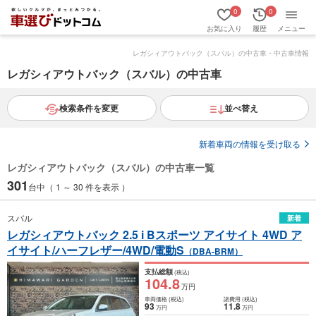
0
0
お気に入り
履歴
メニュー
レガシィアウトバック（スバル）の中古車・中古車情報
レガシィアウトバック（スバル）の中古車
検索条件を変更
並べ替え
新着車両の情報を受け取る
レガシィアウトバック（スバル）の中古車一覧
301
台中（ 1 ～ 30 件を表示 ）
スバル
新着
レガシィアウトバック 2.5 i Bスポーツ アイサイト 4WD ア
イサイト/ハーフレザー/4WD/電動S
（DBA-BRM）
支払総額
(税込)
104
.8
万円
車両価格
(税込)
諸費用
(税込)
93
11
.8
万円
万円