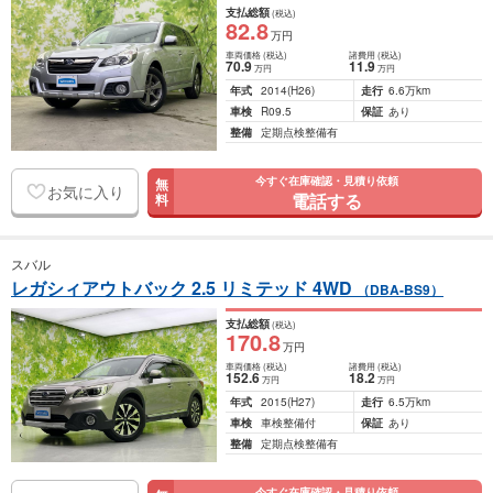
支払総額
(税込)
82
.8
万円
車両価格
(税込)
諸費用
(税込)
70
.9
11
.9
万円
万円
年式
2014
(H26)
走行
6.6万km
車検
R09.5
保証
あり
整備
定期点検整備有
今すぐ在庫確認・見積り依頼
無
お気に入り
電話する
料
スバル
レガシィアウトバック 2.5 リミテッド 4WD
（DBA-BS9）
支払総額
(税込)
170
.8
万円
車両価格
(税込)
諸費用
(税込)
152
.6
18
.2
万円
万円
年式
2015
(H27)
走行
6.5万km
車検
車検整備付
保証
あり
整備
定期点検整備有
今すぐ在庫確認・見積り依頼