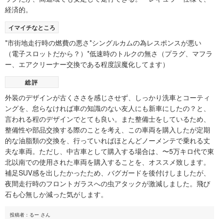
経済的。
イマイチなところ
*市街地走行時の燃費の悪さ*シングルカムの為レスポンスが悪い
（電子スロットだから？）*低速時のトルクの無さ（プラグ、マフラ
ー、エアクリーナー交換である程度誤魔化してます）
総評
外装のデザインが古くささを感じさせず、しっかり洗車とコーティ
ングを、怠らなければ車の知識のない友人にも新車にしたの？と、
言われる程のデザインでとても良い。また整備士をしているため、
整備性や部品交換する際のことを考え、この車両を購入したが定期
的な油脂類の交換を、行っていればほとんどノーメンテで乗れる丈
夫な車両。ただし、中古車として購入する場合は、〜5万キロ代で東
北以南での使用された車両を購入することを、オススメ致します。
補足SUV感を出したかったため、バグガードを後付けしましたが、
夜間走行時のフロントガラスへの虫アタックが激減しました。飛び
石も心無しか減った気がします。
投稿者：るー さん