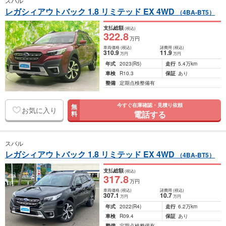
スバル
レガシィアウトバック 1.8 リミテッド EX 4WD
（4BA-BT5）
支払総額
(税込)
322
.8
万円
車両価格
(税込)
諸費用
(税込)
310
.9
11
.9
万円
万円
年式
2023
(R5)
走行
5.4万km
車検
R10.3
保証
あり
整備
定期点検整備有
今すぐ在庫確認・見積り依頼
無
お気に入り
電話する
料
スバル
レガシィアウトバック 1.8 リミテッド EX 4WD
（4BA-BT5）
支払総額
(税込)
317
.8
万円
車両価格
(税込)
諸費用
(税込)
307
.1
10
.7
万円
万円
年式
2022
(R4)
走行
6.2万km
車検
R09.4
保証
あり
整備
定期点検整備有