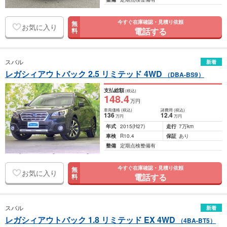
今すぐ在庫確認・見積り依頼
無
お気に入り
電話する
料
スバル
新着
レガシィアウトバック 2.5 リミテッド 4WD
（DBA-BS9）
支払総額
(税込)
148
.4
万円
車両価格
(税込)
諸費用
(税込)
136
12
.4
万円
万円
年式
2015
(H27)
走行
7万km
車検
R10.4
保証
あり
整備
定期点検整備有
今すぐ在庫確認・見積り依頼
無
お気に入り
電話する
料
スバル
新着
レガシィアウトバック 1.8 リミテッド EX 4WD
（4BA-BT5）