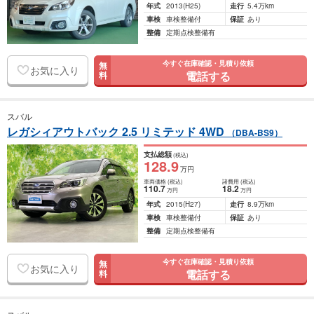
年式
2013
(H25)
走行
5.4万km
車検
車検整備付
保証
あり
整備
定期点検整備有
今すぐ在庫確認・見積り依頼
無
お気に入り
電話する
料
スバル
レガシィアウトバック 2.5 リミテッド 4WD
（DBA-BS9）
支払総額
(税込)
128
.9
万円
車両価格
(税込)
諸費用
(税込)
110
.7
18
.2
万円
万円
年式
2015
(H27)
走行
8.9万km
車検
車検整備付
保証
あり
整備
定期点検整備有
今すぐ在庫確認・見積り依頼
無
お気に入り
電話する
料