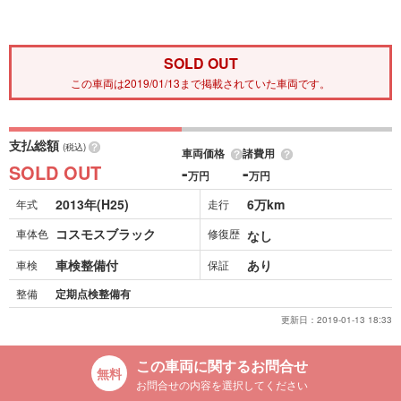
SOLD OUT
この車両は2019/01/13まで掲載されていた車両です。
支払総額
(税込)
車両価格
諸費用
SOLD OUT
-
-
万円
万円
2013年(H25)
6万km
年式
走行
コスモスブラック
車体色
修復歴
なし
車検整備付
あり
車検
保証
整備
定期点検整備有
更新日：
2019-01-13 18:33
この車両に関するお問合せ
お問合せの内容を選択してください