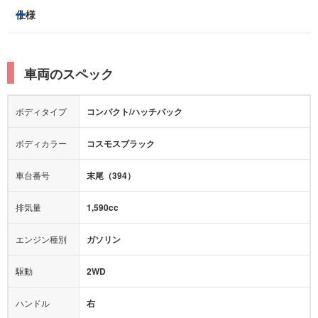
トラクションコントロール
仕様
サンルーフ/ガラスルーフ
本革シート
キャプテンシート
レーンキープアシスト
横滑り防止装置
電動リアゲート
リフトアップ
寒冷地仕様
オットマン
ウォークスルー
衝突被害軽減プレーキ
衝突安全ボディー
ルーフレール
エアサスペンション
車両のスペック
シートヒーター
シートエアコン
障害物センサー
全周囲カメラ
エアロパーツ
ローダウン
カーナビ：
HDDナビ
ボディタイプ
コンパクト/ハッチバック
カメラ：
バック
全塗装済
テレビ：
フルセグ
エアバッグ：
ダブルエアバッグ
ボディカラー
コスモスブラック
映像：
DVD
衝撃緩和ヘッドレスト
車台番号
末尾（394）
オーディオ：
CD
ミュージックサーバー
モニター：
-
排気量
1,590cc
ミュージックプレイヤー接続可
ABS
サポカー
エンジン種別
ガソリン
後席モニター
1500W給電
アクセル踏み間違い（誤発進）防止装置
駆動
2WD
アダプティブクルーズコントロール
ハンドル
右
ヒルディセントコントロール