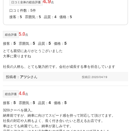
4.9
口コミ全体の総合評価
点
口コミ件数：5件
接客：
雰囲気：
品質：
価格：
5
5
4
5
5.0
総合評価
点
5
5
5
5
接客：
雰囲気：
品質：
価格：
とても親切にありがとうございました
大事に乗りますね
社長の人柄も、とても魅力的です。会社が成長する事を祈念しています
投稿者：
アツシ
さん
投稿日 2020/04/19
4.6
総合評価
点
5
5
4
5
接客：
雰囲気：
品質：
価格：
320iクーペを購入。
納車前ですが、納車に向けてスピード感を持って対応して頂けてます。
社長の対応や人柄もよく、長く付き合いたいと思えるお店です。
車はとても綺麗でした。納車が楽しみです。
品質とアフターはまだ未知数なので星をマイナス1させて頂きました。