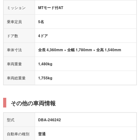
オートマチックハイビーム
ミッション
MTモード付AT
乗車定員
5名
ドア数
4ドア
車体寸法
全長 4,360mm × 全幅 1,780mm × 全高 1,540mm
車両重量
1,480kg
車両総重量
1,755kg
その他の車両情報
型式
DBA-246242
自動車の種別
普通