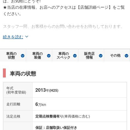
は、お気軽にどうぞ!
★当店の在庫情報、お店へのアクセスは【店舗詳細ページ】をご覧
ください。
スタッフ一同、お客様からのお問い合わせをお待ちしております。
続きを読む
車両の
車両の
車両の
販売店
その他
状態
装備
スペック
情報
車両の状態
年式
2013
年
(H25)
(初年度登録)
6
走行距離
万km
法定点検
定期点検整備有り
(車両価格に含む)
保証：店舗取扱い保証付き