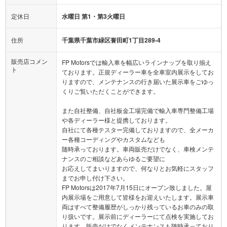
定休日
水曜日 第1・第3火曜日
住所
千葉県千葉市緑区誉田町1丁目289-4
販売店コメン
FP Motorsでは輸入車を幅広いラインナップを取り揃え
ト
ております。正規ディーラー車を全車室内展示をしてお
りますので、メンテナンスの行き届いた展示車をごゆっ
くりご覧いただくことができます。
また自社整備、自社板金工場完備で輸入車専門整備工場
や各ディーラー様と提携しております。
自社にて各種テスター完備しておりますので、全メーカ
ー各種コーディングやカスタムなども
随時承っております。車両販売だけでなく、車検メンテ
ナンスのご相談などあらゆるご要望に
お応えしてまいりますので、何なりとお気軽にスタッフ
までお申し付け下さい。
FP Motorsは2017年7月15日にオープン致しました。屋
内展示場をご用意して皆様をお迎えいたします。展示車
両はすべて整備履歴がしっかり残っているお車のみの取
り扱いです。展示前にディーラーにて点検を実施してお
ります。販売だけでなくメンテナンスも随時承っており