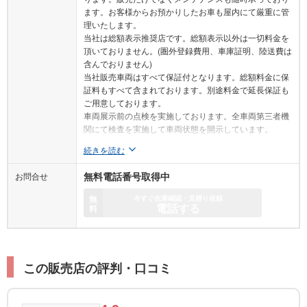
ます。お客様からお預かりしたお車も屋内にて厳重に管
理いたします。
当社は総額表示推奨店です。総額表示以外は一切料金を
頂いておりません。(圏外登録費用、車庫証明、陸送費は
含んでおりません)
当社販売車両はすべて保証付となります。総額料金に保
証料もすべて含まれております。別途料金で延長保証も
ご用意しております。
車両展示前の点検を実施しております。全車両第三者機
関にて検査を実施して車両状態を開示しています。
続きを読む
お問合せ
無料電話番号取得中
無
今すぐ在庫確認・見積り依頼
電話する
料
この販売店の評判・口コミ