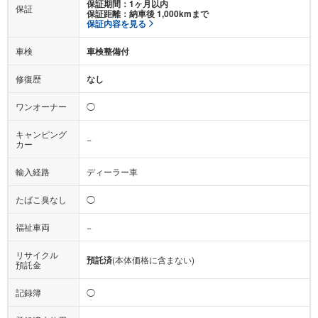
保証期間：1ヶ月以内
保証
保証距離：納車後 1,000kmまで
保証内容を見る
車検
車検整備付
修復歴
なし
ワンオーナー
◯
キャンピング
−
カー
輸入経路
ディーラー車
たばこ臭なし
◯
福祉車両
−
リサイクル
預託済
(本体価格に含まない)
預託金
記録簿
◯