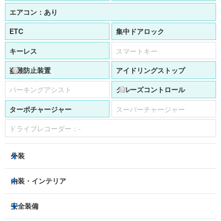
エアコン：
あり
ETC
集中ドアロック
キーレス
スマートキー
盗難防止装置
アイドリングストップ
パーキングアシスト
クルーズコントロール
ターボチャージャー
スーパーチャージャー
ドライブレコーダー：
-
外装
HIDヘッドライト
フロントフォグランプ
内装・インテリア
アルミホイール：
16インチ
3列シート
フルフラットシート
安全装備
スライドドア：
-
ベンチシート
パワーシート