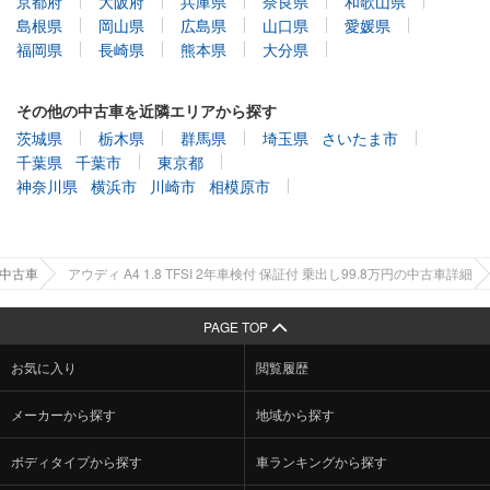
京都府
大阪府
兵庫県
奈良県
和歌山県
島根県
岡山県
広島県
山口県
愛媛県
福岡県
長崎県
熊本県
大分県
その他の中古車を近隣エリアから探す
茨城県
栃木県
群馬県
埼玉県
さいたま市
千葉県
千葉市
東京都
神奈川県
横浜市
川崎市
相模原市
の中古車
アウディ A4 1.8 TFSI 2年車検付 保証付 乗出し99.8万円の中古車詳細
PAGE TOP
お気に入り
閲覧履歴
メーカーから探す
地域から探す
ボディタイプから探す
車ランキングから探す