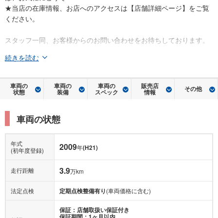
★当店の在庫情報、お店へのアクセスは【店舗詳細ページ】をご覧
ください。
スタッフ一同、お客様からのお問い合わせをお待ちしております。
続きを読む
車両の
車両の
車両の
販売店
その他
状態
装備
スペック
情報
車両の状態
年式
2009
年
(H21)
(初年度登録)
3.9
走行距離
万km
法定点検
定期点検整備有り
(車両価格に含む)
保証：店舗取扱い保証付き
保証期間：1ヶ月以内