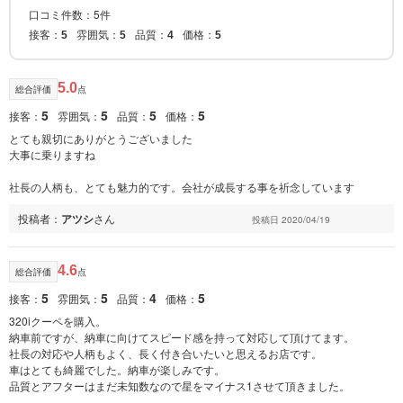
口コミ件数：5件
接客：
雰囲気：
品質：
価格：
5
5
4
5
5.0
総合評価
点
5
5
5
5
接客：
雰囲気：
品質：
価格：
とても親切にありがとうございました
大事に乗りますね
社長の人柄も、とても魅力的です。会社が成長する事を祈念しています
投稿者：
アツシ
さん
投稿日 2020/04/19
4.6
総合評価
点
5
5
4
5
接客：
雰囲気：
品質：
価格：
320iクーペを購入。
納車前ですが、納車に向けてスピード感を持って対応して頂けてます。
社長の対応や人柄もよく、長く付き合いたいと思えるお店です。
車はとても綺麗でした。納車が楽しみです。
品質とアフターはまだ未知数なので星をマイナス1させて頂きました。