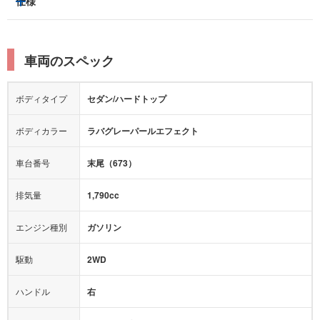
仕様
サンルーフ/ガラスルーフ
本革シート
キャプテンシート
レーンキープアシスト
横滑り防止装置
電動リアゲート
リフトアップ
寒冷地仕様
オットマン
ウォークスルー
衝突被害軽減プレーキ
衝突安全ボディー
ルーフレール
エアサスペンション
車両のスペック
シートヒーター
シートエアコン
障害物センサー
全周囲カメラ
エアロパーツ
ローダウン
カーナビ：
DVDナビ
ボディタイプ
セダン/ハードトップ
カメラ：
バック
全塗装済
テレビ：
フルセグ
エアバッグ：
ダブルエアバッグ
ボディカラー
ラバグレーパールエフェクト
映像：
-
衝撃緩和ヘッドレスト
車台番号
末尾（673）
オーディオ：
CD
モニター：
-
排気量
1,790cc
ミュージックプレイヤー接続可
ABS
サポカー
エンジン種別
ガソリン
後席モニター
1500W給電
アクセル踏み間違い（誤発進）防止装置
駆動
2WD
アダプティブクルーズコントロール
ハンドル
右
ヒルディセントコントロール