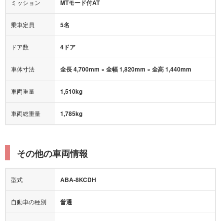
オートマチックハイビーム
ミッション
MTモード付AT
乗車定員
5名
ドア数
4ドア
車体寸法
全長 4,700mm × 全幅 1,820mm × 全高 1,440mm
車両重量
1,510kg
車両総重量
1,785kg
その他の車両情報
型式
ABA-8KCDH
自動車の種別
普通