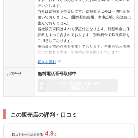
理いたします。
当社は総額表示推奨店です。総額表示以外は一切料金を
頂いておりません。(圏外登録費用、車庫証明、陸送費は
含んでおりません)
当社販売車両はすべて保証付となります。総額料金に保
証料もすべて含まれております。別途料金で延長保証も
ご用意しております。
車両展示前の点検を実施しております。全車両第三者機
関にて検査を実施して車両状態を開示しています。
続きを読む
お問合せ
無料電話番号取得中
無
今すぐ在庫確認・見積り依頼
電話する
料
この販売店の評判・口コミ
4.9
口コミ全体の総合評価
点