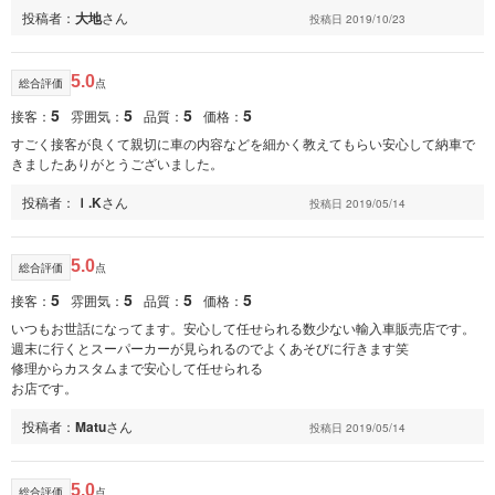
投稿者：
大地
さん
投稿日 2019/10/23
5.0
総合評価
点
5
5
5
5
接客：
雰囲気：
品質：
価格：
すごく接客が良くて親切に車の内容などを細かく教えてもらい安心して納車で
きましたありがとうございました。
投稿者：
Ｉ.K
さん
投稿日 2019/05/14
5.0
総合評価
点
5
5
5
5
接客：
雰囲気：
品質：
価格：
いつもお世話になってます。安心して任せられる数少ない輸入車販売店です。
週末に行くとスーパーカーが見られるのでよくあそびに行きます笑
修理からカスタムまで安心して任せられる
お店です。
投稿者：
Matu
さん
投稿日 2019/05/14
5.0
総合評価
点