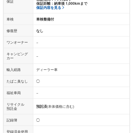
保証
保証距離：納車後 1,000kmまで
保証内容を見る
車検
車検整備付
修復歴
なし
ワンオーナー
−
キャンピング
−
カー
輸入経路
ディーラー車
たばこ臭なし
◯
福祉車両
−
リサイクル
預託済
(本体価格に含む)
預託金
記録簿
◯
登録済未使用