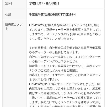
定休日
水曜日 第1・第3火曜日
住所
千葉県千葉市緑区誉田町1丁目289-4
販売店コメン
FP Motorsでは輸入車を幅広いラインナップを取り揃え
ト
ております。正規ディーラー車を全車室内展示をしてお
りますので、メンテナンスの行き届いた展示車をごゆっ
くりご覧いただくことができます。
また自社整備、自社板金工場完備で輸入車専門整備工場
や各ディーラー様と提携しております。
自社にて各種テスター完備しておりますので、全メーカ
ー各種コーディングやカスタムなども
随時承っております。車両販売だけでなく、車検メンテ
ナンスのご相談などあらゆるご要望に
お応えしてまいりますので、何なりとお気軽にスタッフ
までお申し付け下さい。
FP Motorsは2017年7月15日にオープン致しました。屋
内展示場をご用意して皆様をお迎えいたします。展示車
両はすべて整備履歴がしっかり残っているお車のみの取
り扱いです。展示前にディーラーにて点検を実施してお
ります。販売だけでなくメンテナンスも随時承っており
ます。お客様からお預かりしたお車も屋内にて厳重に管