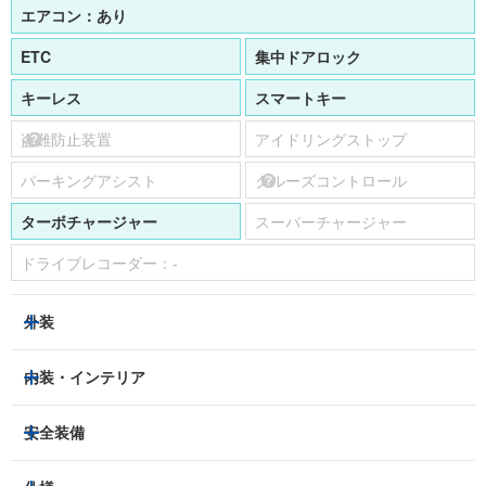
エアコン：
あり
ETC
集中ドアロック
キーレス
スマートキー
盗難防止装置
アイドリングストップ
パーキングアシスト
クルーズコントロール
ターボチャージャー
スーパーチャージャー
ドライブレコーダー：
-
外装
HIDヘッドライト
フロントフォグランプ
内装・インテリア
アルミホイール：
19インチ
3列シート
フルフラットシート
安全装備
スライドドア：
-
ベンチシート
パワーシート
トラクションコントロール