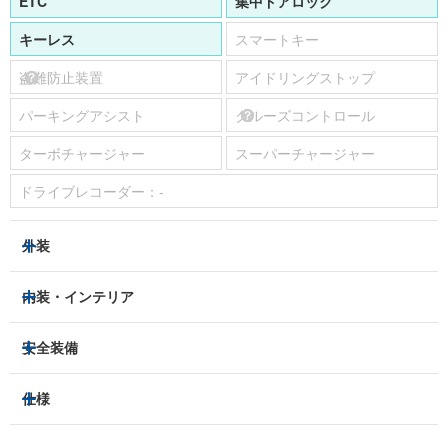
ETC
集中ドアロック
キーレス
スマートキー
盗難防止装置
アイドリングストップ
パーキングアシスト
クルーズコントロール
ターボチャージャー
スーパーチャージャー
ドライブレコーダー：
-
外装
ハロゲンヘッドライト
フロントフォグランプ
内装・インテリア
アルミホイール：
-
3列シート
フルフラットシート
安全装備
スライドドア：
両側（手動）
ベンチシート
パワーシート
トラクションコントロール
仕様
サンルーフ/ガラスルーフ
本革シート
キャプテンシート
レーンキープアシスト
横滑り防止装置
電動リアゲート
リフトアップ
寒冷地仕様