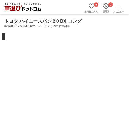
0
0
お気に入り
履歴
メニュー
トヨタ ハイエースバン 2.0 DX ロング
板張加工/ラジオ/ETC/コーナーセンサの中古車詳細