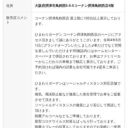
住所
大阪府摂津市鳥飼西5-5-5コーナン摂津鳥飼西店4階
販売店コメン
コーナン摂津鳥飼西店 屋上階に100台以上展示しており
ト
ます。
ひまわりガーデン コーナン摂津鳥飼西店のページにアク
セス頂きまして誠にありがとうございます。令和4年5月
1日にグランドオープンいたしました♪車だけでなく空間
を楽しんでいただけます!同施設内にはホームセンター・
スーパーまで併設されております。お車はファミリーカ
ーからこだわりの車種まで幅広く展示しております。ご
予約頂ければ場内の試乗も全社可能です♪是非ご来店く
ださい。
ひまわりガーデンはソーシャルディスタンス対応店舗で
す。
換気、飛沫防止板など徹底した衛生管理でお車をご提案
させて頂きます。
ソーシャルディスタンスの徹底により安心して商談して
頂けます。
除菌アルコールなどもご準備しております。
新型コロナウイルス対策もばっちり行っております。
除菌スプレーの設置もしておりますのでお気軽にご使用