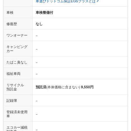
車選びドットコム保証EGSプラスとは
車検
車検整備付
修復歴
なし
ワンオーナー
−
キャンピング
−
カー
たばこ臭なし
−
福祉車両
−
リサイクル
預託済
(本体価格に含まない)
9,550円
預託金
記録簿
−
登録済未使用
−
車
エコカー減税
−