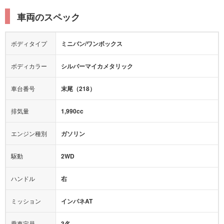
オットマン
ウォークスルー
衝突被害軽減プレーキ
衝突安全ボディー
ルーフレール
エアサスペンション
車両のスペック
シートヒーター
シートエアコン
障害物センサー
全周囲カメラ
エアロパーツ
ローダウン
カーナビ：
-
ボディタイプ
ミニバン/ワンボックス
カメラ：
-
全塗装済
テレビ：
-
エアバッグ：
運転席
ボディカラー
シルバーマイカメタリック
映像：
-
衝撃緩和ヘッドレスト
車台番号
末尾（218）
オーディオ：
-
モニター：
-
排気量
1,990cc
ミュージックプレイヤー接続可
ABS
サポカー
エンジン種別
ガソリン
後席モニター
1500W給電
アクセル踏み間違い（誤発進）防止装置
駆動
2WD
アダプティブクルーズコントロール
ハンドル
右
ヒルディセントコントロール
オートマチックハイビーム
ミッション
インパネAT
乗車定員
3名