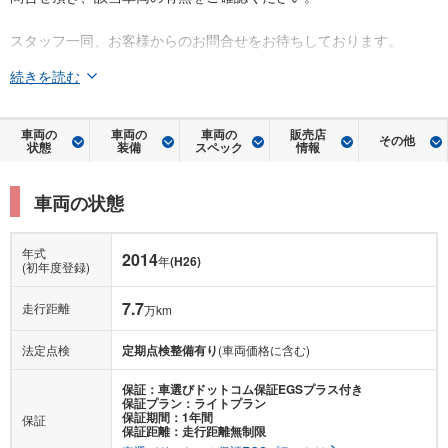
スタッフ一同、お客様からのお問合せをお待ちしております。
続きを読む
車両の
車両の
車両の
販売店
その他
状態
装備
スペック
情報
車両の状態
年式
2014
年
(H26)
(初年度登録)
7.7
走行距離
万km
法定点検
定期点検整備有り
(車両価格に含む)
保証：車選びドットコム保証EGSプラス付き
保証プラン：ライトプラン
保証期間：1年間
保証
保証距離：走行距離無制限