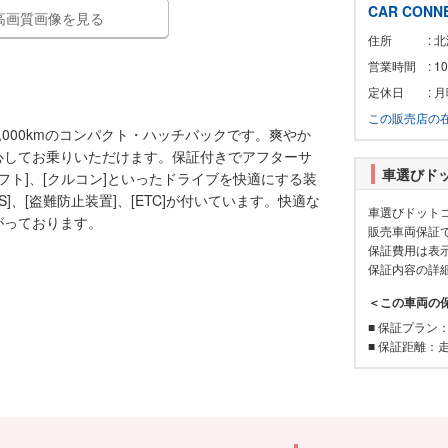
CAR CONN
高画質画像を見る
住所
: 
営業時間
: 1
定休日
: 
この販売店の
,000kmのコンパクト・ハッチバックです。爽やか
心してお乗りいただけます。保証付きでアフターサ
車選びド
シフト]、[クルコン]といったドライブを快適にする装
]、[盗難防止装置]、[ETC]が付いています。快適な
車選びドット
がっております。
販売車両保証
保証費用は表
保証内容の詳
＜この車両の
■ 保証プラン
■ 保証距離：