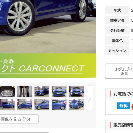
年式
乗車定員
走行距離
車体色
ミッション
お気に入
追加
お電話で
無料
画像を見る (76)
販売店情