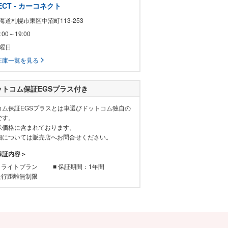
ECT - カーコネクト
北海道札幌市東区中沼町113-253
0:00～19:00
月曜日
在庫一覧を見る
ットコム保証EGSプラス付き
コム保証EGSプラスとは車選びドットコム独自の
です。
示価格に含まれております。
細については販売店へお問合せください。
保証内容＞
：ライトプラン
■ 保証期間：1年間
走行距離無制限