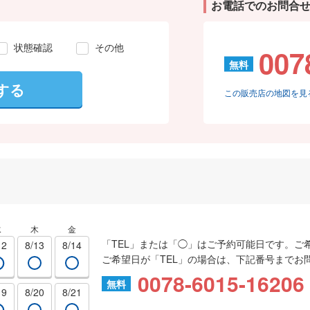
お電話でのお問合
状態確認
その他
007
無料
する
この販売店の地図を見
水
木
金
「TEL」または「◯」はご予約可能日です。ご
12
8/13
8/14
ご希望日が「TEL」の場合は、下記番号までお
0078-6015-16206
無料
19
8/20
8/21