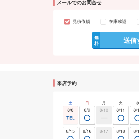
メールでのお問合せ
見積依頼
在庫確認
無
送信
料
来店予約
土
日
月
火
8/8
8/9
8/10
8/11
8/
8/15
8/16
8/17
8/18
8/