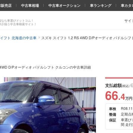
車販売店
中古車相場
中古車オークション
車ランキング
車カタ
サイ
報なら車選びドットコム！
車が揃う中古車検索サイト！
イフト 北海道の中古車
スズキ スイフト 1.2 RS 4WD D/Pオーディオ パドル
RS 4WD D/Pオーディオ パドルシフト クルコンの中古車詳細
支払総額
(税込)
66
.4
万円
R08.11
車検
次の
定期点
整備
画像
車選び
保証
間 走