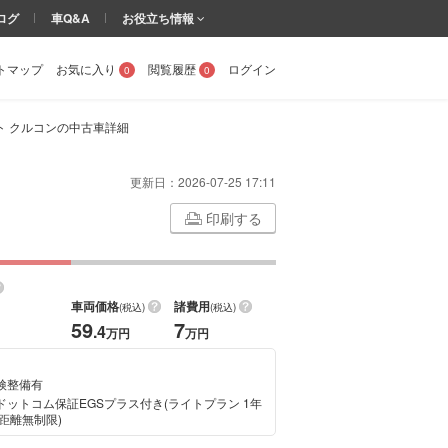
ログ
車Q&A
お役立ち情報
トマップ
お気に入り
閲覧履歴
ログイン
0
0
シフト クルコンの中古車詳細
更新日：
2026-07-25 17:11
印刷する
車両価格
諸費用
(税込)
(税込)
59
7
.4
万円
万円
検整備有
ドットコム保証EGSプラス付き(ライトプラン 1年
行距離無制限)