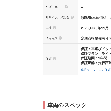
たばこ臭なし
−
リサイクル預託金
預託済
(本体価格に
車検
2026(R08)年11月
法定点検
定期点検整備有り
保証：車選びドット
保証プラン：ライ
保証期間：1年間
保証
保証距離：走行距
車選びドットコム保証
車両のスペック