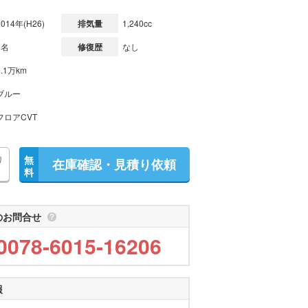
2014年(H26)
排気量
1,240cc
5名
修復歴
なし
9.1万km
ブルー
フロアCVT
り
無
在庫確認・見積り依頼
料
のお問合せ
0078-6015-16206
報