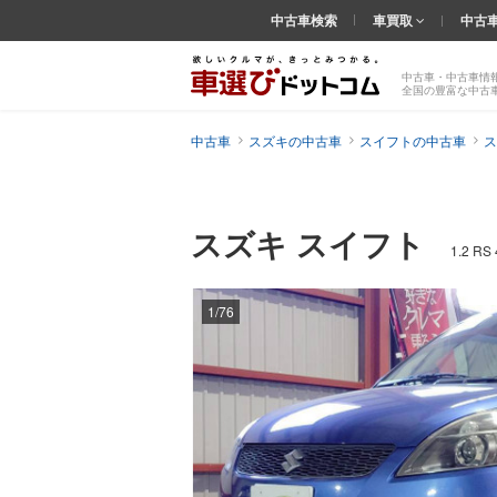
中古車検索
車買取
中古
中古車・中古車情
全国の豊富な中古
中古車
スズキの中古車
スイフトの中古車
ス
スズキ スイフト
1.2 
1/76
前の
画像