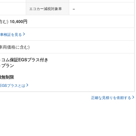
−
エコカー減税対象車
含む)
10,400円
車検証を見る
(車両価格に含む)
コム保証EGSプラス付き
トプラン
離無制限
EGSプラスとは
正確な見積りを依頼する