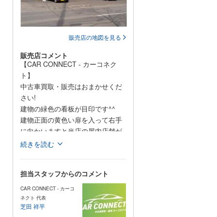
販売店の地図を見る
販売店コメント
【CAR CONNECT - カーコネク
ト】
中古車買取・販売はおまかせくだ
さい!
建物の緑色の看板が目印です^^
建物正面の黄色い扉を入って右手
に向かいますと当店の屋内店舗が
ございます。
続きを読む
店舗に入りますと、商談用のテー
ブルがあります。
担当スタッフからのコメント
お飲み物のご用意もありますの
で、納得ができるまで
CAR CONNECT - カーコ
お話しましょう!
ネクト 代表
芝田 祥平
室内での在庫確認も可能です、天