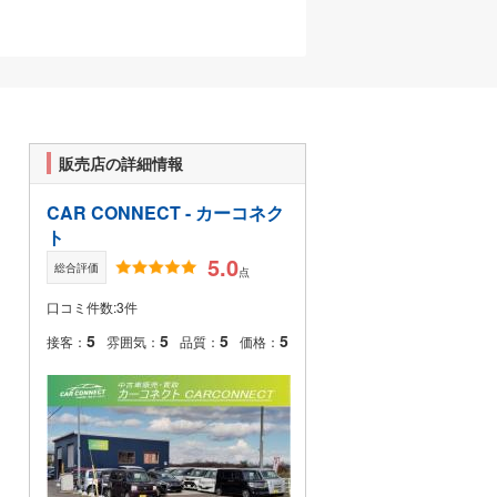
販売店の詳細情報
CAR CONNECT - カーコネク
ト
5.0
総合評価
点
口コミ件数:3件
5
5
5
5
接客：
雰囲気：
品質：
価格：