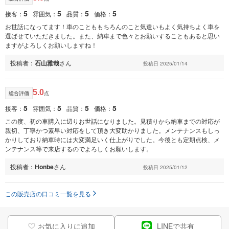
5
5
5
5
接客：
雰囲気：
品質：
価格：
お世話になってます！車のことももちろんのこと気遣いもよく気持ちよく車を
選ばせていただきました。また、納車まで色々とお願いすることもあると思い
ますがよろしくお願いしますね！
投稿者：
石山雅哉
さん
投稿日 2025/01/14
5.0
総合評価
点
5
5
5
5
接客：
雰囲気：
品質：
価格：
この度、初の車購入に辺りお世話になりました。見積りから納車までの対応が
親切、丁寧かつ素早い対応をして頂き大変助かりました。メンテナンスもしっ
かりしており納車時には大変満足いく仕上がりでした。今後とも定期点検、メ
ンテナンス等で来店するのでよろしくお願いします。
投稿者：
Honbe
さん
投稿日 2025/01/12
この販売店の口コミ一覧を見る
お気に入りに追加
LINEで共有