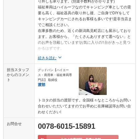
り外しも承ります。(別途手数料がかかります)
福祉車両はハイルーフなのでキャンピング車としての需
要も高く、福祉器具の取り外し後、ご自身でDIYをして
キャンピングカーにされるお客様も多いです!是非当店ま
でご相談ください。
在庫多数のため、近くの新潟島見町店にも展示しており
ます。お客様から、「たくさんありすぎて選べない」と
のお声を頂戴しています!お気に入りの1台がきっと見つ
かるはずです。
続きを読む
担当スタッフ
グッドバン【ハイエー
からのコメン
ス・商用車・福祉車両専
ト
門店】 取締役
渡部
トヨタの担当の渡部です。全国様々なところからお問い
合わせいただいてますのでお早めに在庫確認等お問い合
わせください!
お問合せ
0078-6015-15891