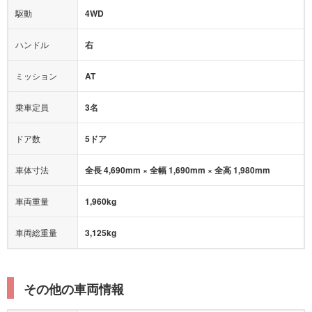
駆動
4WD
アダプティブクルーズコントロール
ハンドル
右
ヒルディセントコントロール
オートマチックハイビーム
ミッション
AT
乗車定員
3名
ドア数
5ドア
車体寸法
全長 4,690mm × 全幅 1,690mm × 全高 1,980mm
車両重量
1,960kg
車両総重量
3,125kg
その他の車両情報