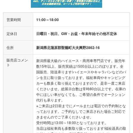
営業時間
11:00～18:00
定休日
日曜日・祝日、GW・お盆・年末年始その他不定休
住所
新潟県北蒲原郡聖籠町大夫興野2862-16
販売店コメン
新潟県最大級のハイエース・商用車専門店です。販売年
ト
数15年以上、販売実績は1500台以上にのぼります。全
国販売、陸送承ります!ハイエースやキャラバンなどのバ
ンを主に取り扱っております。福祉車両やキャンピング
カーも数多く取り揃えておりますので、是非一度ご来店
くださいませ。総展示台数は常時80台以上です。在庫の
中にほしい車がなくても、ご希望の条件でオークション
代行も承ります。
※ご来店は2日前までにメールまたは電話での予約制とな
っております。ご予約なしでご来店された場合ご対応で
きませんのでご了承くださいませ。
受付時間は13:00～18:00となっております。
当店は福祉車両も多数取り扱っております!福祉器具の取