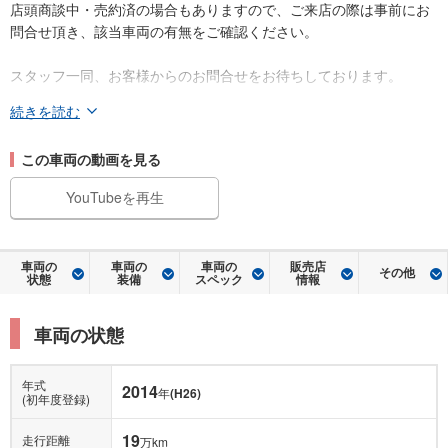
店頭商談中・売約済の場合もありますので、ご来店の際は事前にお
問合せ頂き、該当車両の有無をご確認ください。
スタッフ一同、お客様からのお問合せをお待ちしております。
続きを読む
この車両の動画を見る
YouTubeを再生
車両の
車両の
車両の
販売店
その他
状態
装備
スペック
情報
車両の状態
年式
2014
年
(H26)
(初年度登録)
19
走行距離
万km