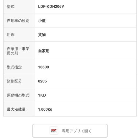
型式
LDF-KDH206V
自動車の種別
小型
用途
貨物
自家用・事業
自家用
用の別
型式指定
16609
類別区分
0205
原動機の型式
1KD
最大積載量
1,000kg
専用アプリで開く