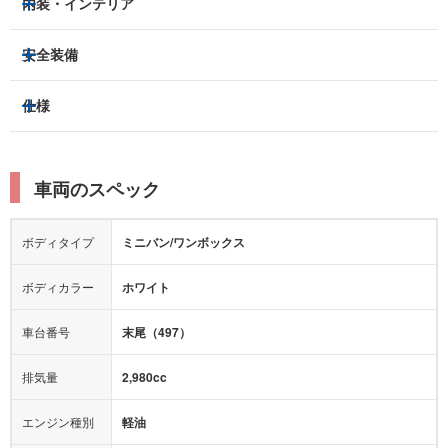
内装・インテリア
アルミホイール：
-
3列シート
フルフラットシート
安全装備
スライドドア：
両側（手動）
ベンチシート
パワーシート
トラクションコントロール
仕様
サンルーフ/ガラスルーフ
本革シート
キャプテンシート
レーンキープアシスト
横滑り防止装置
電動リアゲート
リフトアップ
寒冷地仕様
オットマン
ウォークスルー
衝突被害軽減プレーキ
衝突安全ボディー
ルーフレール
エアサスペンション
車両のスペック
シートヒーター
シートエアコン
障害物センサー
全周囲カメラ
エアロパーツ
ローダウン
カーナビ：
-
ボディタイプ
ミニバン/ワンボックス
カメラ：
-
全塗装済
テレビ：
-
エアバッグ：
運転席
ボディカラー
ホワイト
映像：
-
衝撃緩和ヘッドレスト
車台番号
末尾（497）
オーディオ：
-
モニター：
-
排気量
2,980cc
ミュージックプレイヤー接続可
ABS
サポカー
エンジン種別
軽油
後席モニター
1500W給電
アクセル踏み間違い（誤発進）防止装置