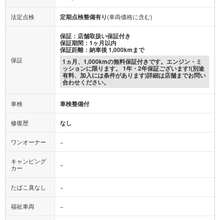
法定点検
定期点検整備有り
(車両価格に含む)
保証：店舗取扱い保証付き
保証期間：1ヶ月以内
保証距離：納車後 1,000kmまで
保証
1ヵ月、1,000kmの無料保証付きです。エンジン・ミ
ッションに限ります。 1年・2年保証ございます!(別途
有料、加入には条件があります)詳細は店舗までお問い
合わせください。
車検
車検整備付
修復歴
なし
ワンオーナー
−
キャンピング
−
カー
たばこ臭なし
−
福祉車両
−