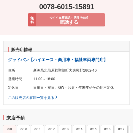
0078-6015-15891
無
今すぐ在庫確認・見積り依頼
電話する
料
販売店情報
グッドバン【ハイエース・商用車・福祉車両専門店】
住所
: 新潟県北蒲原郡聖籠町大夫興野2862-16
営業時間
: 11:00～18:00
定休日
: 日曜日・祝日、GW・お盆・年末年始その他不定休
この販売店の在庫一覧を見る
来店予約
8/9
8/10
8/11
8/12
8/13
8/14
8/15
8/16
8/17