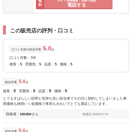
無
今すぐ在庫確認・見積り依頼
電話する
料
この販売店の評判・口コミ
5.0
口コミ全体の総合評価
点
口コミ件数：3件
接客：
雰囲気：
品質：
価格：
5
5
5
5
5.0
総合評価
点
5
5
5
5
接客：
雰囲気：
品質：
価格：
とてもすばらしい説明と気持ち良い担当者でその日に契約してしまいました車
両価格も納得いく低価格で車両もきれいでとても満足しています。
投稿者：
takabe
さん
投稿日 2025/01/15
5.0
総合評価
点