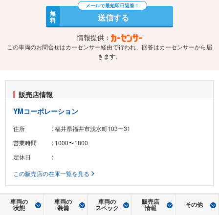
無
送信する
料
情報提供：
この車両のお問合せはカーセンサー経由で行われ、回答はカーセンサーから届
きます。
販売店情報
YMコーポレーション
住所
: 福井県福井市浅水町103ー31
営業時間
: 1000〜1800
定休日
:
この販売店の在庫一覧を見る
車両の
車両の
車両の
販売店
その他
状態
装備
スペック
情報