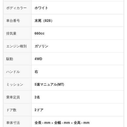
全塗装済
テレビ：
-
エアバッグ：
-
ボディカラー
ホワイト
映像：
-
衝撃緩和ヘッドレスト
車台番号
末尾（828）
オーディオ：
-
モニター：
-
排気量
660cc
ミュージックプレイヤー接続可
ABS
サポカー
エンジン種別
ガソリン
後席モニター
1500W給電
アクセル踏み間違い（誤発進）防止装置
駆動
4WD
アダプティブクルーズコントロール
ハンドル
右
ヒルディセントコントロール
オートマチックハイビーム
ミッション
5速マニュアル(MT)
乗車定員
2名
ドア数
2ドア
車体寸法
全長 - mm × 全幅 - mm × 全高 - mm