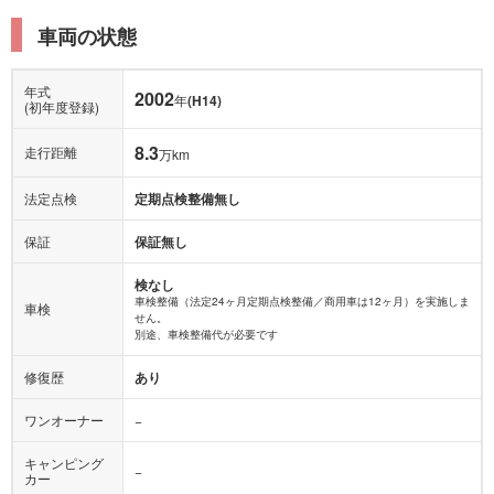
車両の状態
年式
2002
年
(H14)
(初年度登録)
8.3
走行距離
万km
法定点検
定期点検整備無し
保証
保証無し
検なし
車検整備（法定24ヶ月定期点検整備／商用車は12ヶ月）を実施しま
車検
せん。
別途、車検整備代が必要です
修復歴
あり
ワンオーナー
−
キャンピング
−
カー