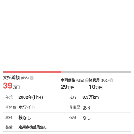
支払総額
(税込)
車両価格
諸費用
(税込)
(税込)
39
29
10
万円
万円
万円
2002年(H14)
8.3万km
年式
走行
ホワイト
車体色
修復歴
あり
検なし
なし
車検
保証
整備
定期点検整備無し