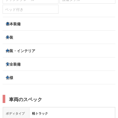
ベッド付き
基本装備
パワーステアリング
パワーウィンドウ
外装
エアコン：
あり
ヘッドライト
フロントフォグランプ
内装・インテリア
ETC
集中ドアロック
アルミホイール：
-
3列シート
フルフラットシート
安全装備
キーレス
スマートキー
スライドドア：
-
ベンチシート
パワーシート
盗難防止装置
アイドリングストップ
トラクションコントロール
仕様
サンルーフ/ガラスルーフ
本革シート
キャプテンシート
パーキングアシスト
クルーズコントロール
レーンキープアシスト
横滑り防止装置
電動リアゲート
リフトアップ
寒冷地仕様
オットマン
ウォークスルー
ターボチャージャー
スーパーチャージャー
衝突被害軽減プレーキ
衝突安全ボディー
ルーフレール
エアサスペンション
車両のスペック
シートヒーター
シートエアコン
ドライブレコーダー：
-
障害物センサー
全周囲カメラ
エアロパーツ
ローダウン
カーナビ：
-
ボディタイプ
軽トラック
カメラ：
-