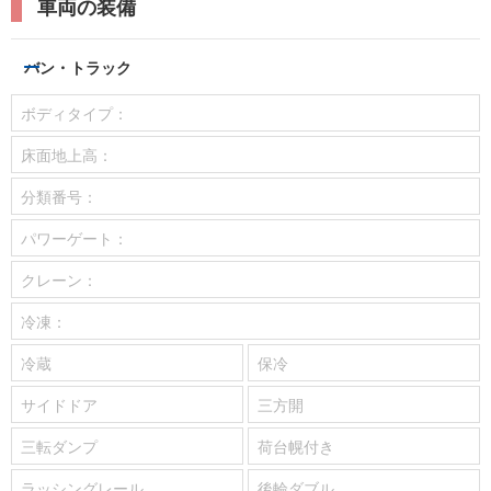
車両の装備
バン・トラック
ボディタイプ：
床面地上高：
分類番号：
パワーゲート：
クレーン：
冷凍：
冷蔵
保冷
サイドドア
三方開
三転ダンプ
荷台幌付き
ラッシングレール
後輪ダブル