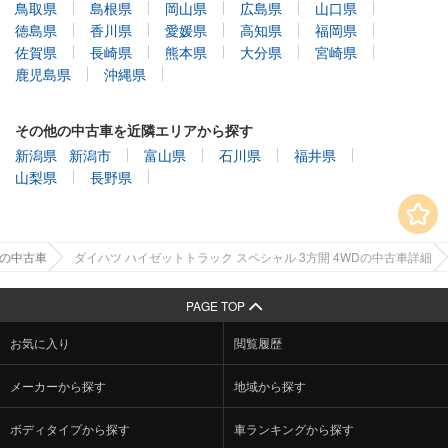
鳥取県
島根県
岡山県
広島県
山口県
徳島県
香川県
愛媛県
高知県
福岡県
佐賀県
長崎県
熊本県
大分県
宮崎県
鹿児島県
沖縄県
その他の中古車を近隣エリアから探す
新潟県
新潟市
富山県
石川県
福井県
山梨県
長野県
県の中古車
ダイハツ ハイゼットトラック スペシャル 3方開 4WDの中古車詳細
PAGE TOP
お気に入り
閲覧履歴
メーカーから探す
地域から探す
ボディタイプから探す
車ランキングから探す