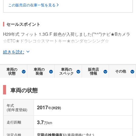
この販売店の在庫一覧を見る
セールスポイント
H29年式 フィット 1.3G F 銀色が入荷しました(*^^*)ナビ★Bカメラ
☆ETC★ドラレコ☆スマートキー★ホンダセンシング☆
続きを読む
車両の
車両の
車両の
販売店
その他
状態
装備
スペック
情報
車両の状態
年式
2017
年
(H29)
(初年度登録)
3.7
走行距離
万km
法定点検
定期点検整備有り
(車両価格に含む)