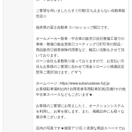
ご要望を伺いましたらすぐ行動!立ち止まらない自動車販
売店☆
福井県の冨士自動車 スバルショップ鯖江です。
オールメーカー新車・中古車の販売◎自社整備工場での
車検・整備◎板金塗装◎コーティング◎ETC等の部品・
用品販売◎損害保険代理業など、幅広い活動をさせて頂
いております。
ローン会社も多数取り扱っておりますので、お支払い方
法もお客様のご要望に合わせて現金☆ローン☆残価設定
型等ご選択頂けます。(*´∀`*)
ホームページ : https://www.subarusabae-fuji.jp
お客様駐車場8台(内1台障害者等用駐車区画)完備!!その他
中古車スペースなどもございます★
お客様のご要望にお答えしたく、オークションシステム
を利用し、お車を探します。また、掲載以外にも様々な
展示車ございます。
店内の写真です★個室アリ!広々清潔な商談スペースでお