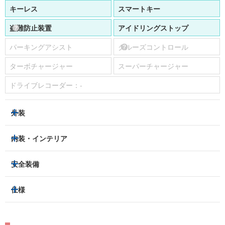
キーレス
スマートキー
盗難防止装置
アイドリングストップ
パーキングアシスト
クルーズコントロール
ターボチャージャー
スーパーチャージャー
ドライブレコーダー：
-
外装
ヘッドライト
フロントフォグランプ
内装・インテリア
アルミホイール：
-
3列シート
フルフラットシート
安全装備
スライドドア：
-
ベンチシート
パワーシート
トラクションコントロール
仕様
サンルーフ/ガラスルーフ
本革シート
キャプテンシート
レーンキープアシスト
横滑り防止装置
電動リアゲート
リフトアップ
寒冷地仕様
オットマン
ウォークスルー
衝突被害軽減プレーキ
衝突安全ボディー