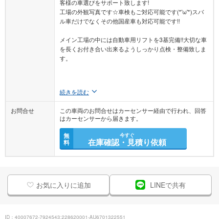
客様の車選びをサポート致します!
工場の外観写真です☆車検もご対応可能です(*'ω'*)スバ
ル車だけでなくその他国産車も対応可能です!!
メイン工場の中には自動車用リフトを3基完備!!大切な車
を長くお付き合い出来るようしっかり点検・整備致しま
す。
続きを読む
お問合せ
この車両のお問合せはカーセンサー経由で行われ、回答
はカーセンサーから届きます。
無
今すぐ
在庫確認・見積り依頼
料
お気に入りに追加
LINEで共有
ID：40007672-7924543:228620001-AU6701322551