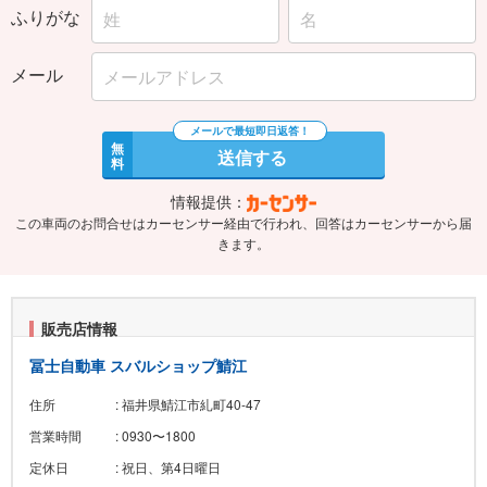
ふりがな
メール
無
送信する
料
情報提供：
この車両のお問合せはカーセンサー経由で行われ、回答はカーセンサーから届
きます。
販売店情報
冨士自動車 スバルショップ鯖江
住所
: 福井県鯖江市糺町40-47
営業時間
: 0930〜1800
定休日
: 祝日、第4日曜日