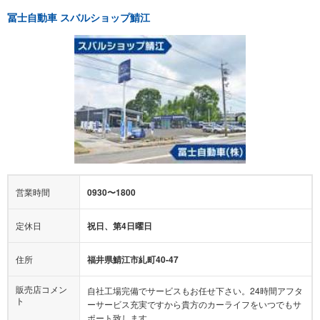
冨士自動車 スバルショップ鯖江
営業時間
0930〜1800
定休日
祝日、第4日曜日
住所
福井県鯖江市糺町40-47
販売店コメン
自社工場完備でサービスもお任せ下さい。24時間アフタ
ト
ーサービス充実ですから貴方のカーライフをいつでもサ
ポート致します。