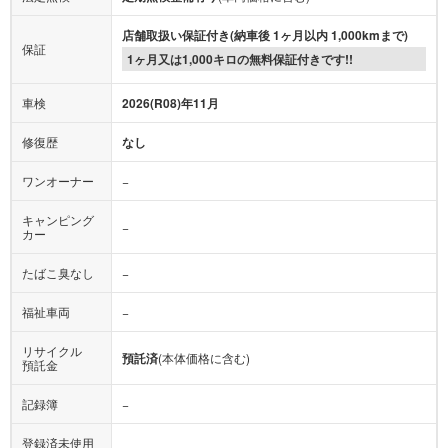
店舗取扱い保証付き(納車後 1ヶ月以内 1,000kmまで)
保証
1ヶ月又は1,000キロの無料保証付きです!!
車検
2026(R08)年11月
修復歴
なし
ワンオーナー
−
キャンピング
−
カー
たばこ臭なし
−
福祉車両
−
リサイクル
預託済
(本体価格に含む)
預託金
記録簿
−
登録済未使用