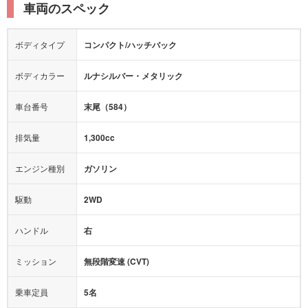
ルーフレール
エアサスペンション
車両のスペック
シートヒーター
シートエアコン
障害物センサー
全周囲カメラ
エアロパーツ
ローダウン
カーナビ：
メモリーナビ他
ボディタイプ
コンパクト/ハッチバック
カメラ：
バック
全塗装済
テレビ：
ワンセグ
エアバッグ：
ダブルエアバッグ
ボディカラー
ルナシルバー・メタリック
映像：
-
衝撃緩和ヘッドレスト
車台番号
末尾（584）
オーディオ：
-
モニター：
-
排気量
1,300cc
ミュージックプレイヤー接続可
ABS
サポカー
エンジン種別
ガソリン
後席モニター
1500W給電
アクセル踏み間違い（誤発進）防止装置
駆動
2WD
アダプティブクルーズコントロール
ハンドル
右
ヒルディセントコントロール
オートマチックハイビーム
ミッション
無段階変速 (CVT)
乗車定員
5名