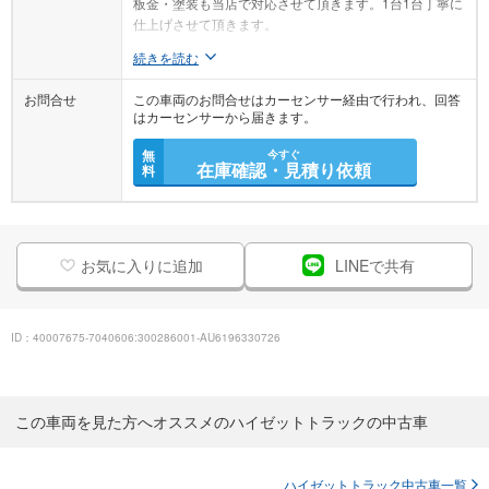
板金・塗装も当店で対応させて頂きます。1台1台丁寧に
仕上げさせて頂きます。
続きを読む
お問合せ
この車両のお問合せはカーセンサー経由で行われ、回答
はカーセンサーから届きます。
無
今すぐ
在庫確認・見積り依頼
料
お気に入りに追加
LINEで共有
ID：40007675-7040606:300286001-AU6196330726
この車両を見た方へオススメのハイゼットトラックの中古車
ハイゼットトラック中古車一覧