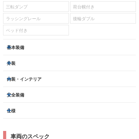
三転ダンプ
荷台幌付き
ラッシングレール
後輪ダブル
ベッド付き
基本装備
パワーステアリング
パワーウィンドウ
外装
エアコン：
あり
ヘッドライト
フロントフォグランプ
内装・インテリア
ETC
集中ドアロック
アルミホイール：
-
3列シート
フルフラットシート
安全装備
キーレス
スマートキー
スライドドア：
-
ベンチシート
パワーシート
盗難防止装置
アイドリングストップ
トラクションコントロール
仕様
サンルーフ/ガラスルーフ
本革シート
キャプテンシート
パーキングアシスト
クルーズコントロール
レーンキープアシスト
横滑り防止装置
電動リアゲート
リフトアップ
寒冷地仕様
オットマン
ウォークスルー
ターボチャージャー
スーパーチャージャー
衝突被害軽減プレーキ
衝突安全ボディー
ルーフレール
エアサスペンション
車両のスペック