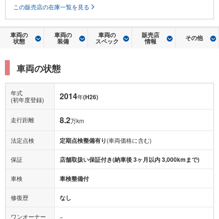
この販売店の在庫一覧を見る
車両の
車両の
車両の
販売店
その他
状態
装備
スペック
情報
車両の状態
年式
2014
年
(H26)
(初年度登録)
8.2
走行距離
万km
法定点検
定期点検整備有り
(車両価格に含む)
保証
店舗取扱い保証付き(納車後 3ヶ月以内 3,000kmまで)
車検
車検整備付
修復歴
なし
ワンオーナー
−