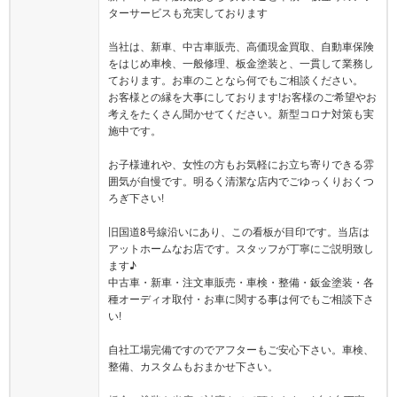
ターサービスも充実しております
当社は、新車、中古車販売、高価現金買取、自動車保険
をはじめ車検、一般修理、板金塗装と、一貫して業務し
ております。お車のことなら何でもご相談ください。
お客様との縁を大事にしております!お客様のご希望やお
考えをたくさん聞かせてください。新型コロナ対策も実
施中です。
お子様連れや、女性の方もお気軽にお立ち寄りできる雰
囲気が自慢です。明るく清潔な店内でごゆっくりおくつ
ろぎ下さい!
旧国道8号線沿いにあり、この看板が目印です。当店は
アットホームなお店です。スタッフが丁寧にご説明致し
ます♪
中古車・新車・注文車販売・車検・整備・鈑金塗装・各
種オーディオ取付・お車に関する事は何でもご相談下さ
い!
自社工場完備ですのでアフターもご安心下さい。車検、
整備、カスタムもおまかせ下さい。