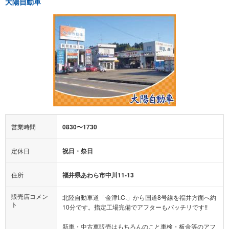
大陽自動車
営業時間
0830〜1730
定休日
祝日・祭日
住所
福井県あわら市中川11-13
販売店コメン
北陸自動車道「金津I.C.」から国道8号線を福井方面へ約
ト
10分です。指定工場完備でアフターもバッチリです!!
新車・中古車販売はもちろんのこと車検・板金等のアフ