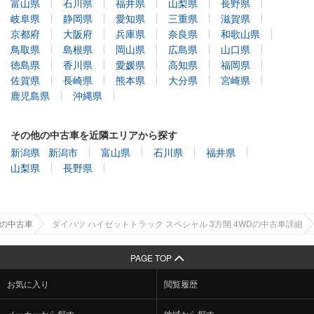
富山県
石川県
福井県
山梨県
長野県
岐阜県
静岡県
愛知県
三重県
滋賀県
京都府
大阪府
兵庫県
奈良県
和歌山県
鳥取県
島根県
岡山県
広島県
山口県
徳島県
香川県
愛媛県
高知県
福岡県
佐賀県
長崎県
熊本県
大分県
宮崎県
鹿児島県
沖縄県
その他の中古車を近隣エリアから探す
新潟県
新潟市
富山県
石川県
福井県
山梨県
長野県
県の中古車
ダイハツ ハイゼットトラック スペシャル 3方開 4WDの中古車詳細
PAGE TOP
お気に入り
閲覧履歴
メーカーから探す
地域から探す