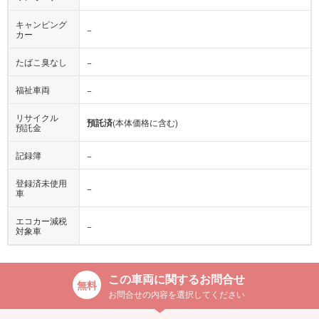
キャンピング
−
カー
たばこ臭なし
−
福祉車両
−
リサイクル
預託済
(本体価格に含む)
預託金
記録簿
−
登録済未使用
−
車
エコカー減税
−
対象車
この車両に関するお問合せ
お問合せの内容を選択してください