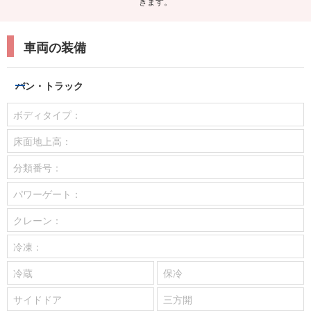
きます。
車両の装備
バン・トラック
ボディタイプ：
床面地上高：
分類番号：
パワーゲート：
クレーン：
冷凍：
冷蔵
保冷
サイドドア
三方開