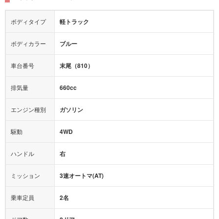
シートヒーター
シートエアコン
ドライブレコーダー：
-
障害物センサー
全周囲カメラ
エアロパーツ
ローダウン
カーナビ：
-
ボディタイプ
軽トラック
カメラ：
-
全塗装済
テレビ：
-
エアバッグ：
-
ボディカラー
ブルー
映像：
-
衝撃緩和ヘッドレスト
車台番号
末尾（810）
オーディオ：
-
モニター：
-
排気量
660cc
ミュージックプレイヤー接続可
ABS
サポカー
エンジン種別
ガソリン
後席モニター
1500W給電
アクセル踏み間違い（誤発進）防止装置
駆動
4WD
アダプティブクルーズコントロール
ハンドル
右
ヒルディセントコントロール
オートマチックハイビーム
ミッション
3速オートマ(AT)
乗車定員
2名