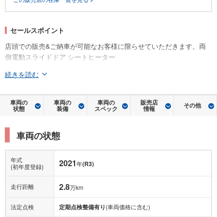
セールスポイント
店頭での販売&ご納車が可能なお客様に限らせていただきます。両
側電動スライドドア シートヒーター
続きを読む
車両の
車両の
車両の
販売店
その他
状態
装備
スペック
情報
車両の状態
年式
2021
年
(R3)
(初年度登録)
2.8
走行距離
万km
法定点検
定期点検整備有り
(車両価格に含む)