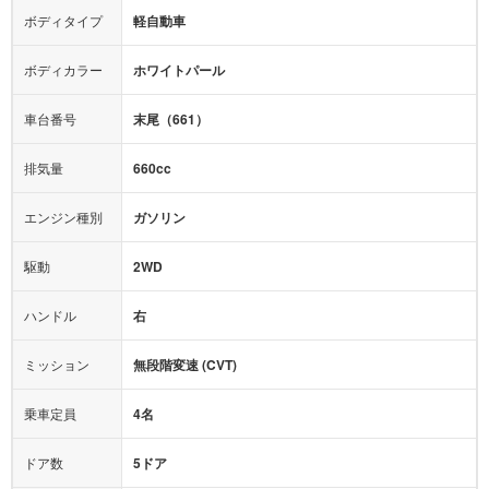
エアロパーツ
ローダウン
カーナビ：
メモリーナビ他
ボディタイプ
軽自動車
カメラ：
バック
全塗装済
テレビ：
フルセグ
エアバッグ：
4エアバッグ
ボディカラー
ホワイトパール
映像：
-
衝撃緩和ヘッドレスト
車台番号
末尾（661）
オーディオ：
-
モニター：
-
排気量
660cc
ミュージックプレイヤー接続可
ABS
サポカー
エンジン種別
ガソリン
後席モニター
1500W給電
アクセル踏み間違い（誤発進）防止装置
駆動
2WD
アダプティブクルーズコントロール
ハンドル
右
ヒルディセントコントロール
オートマチックハイビーム
ミッション
無段階変速 (CVT)
乗車定員
4名
ドア数
5ドア