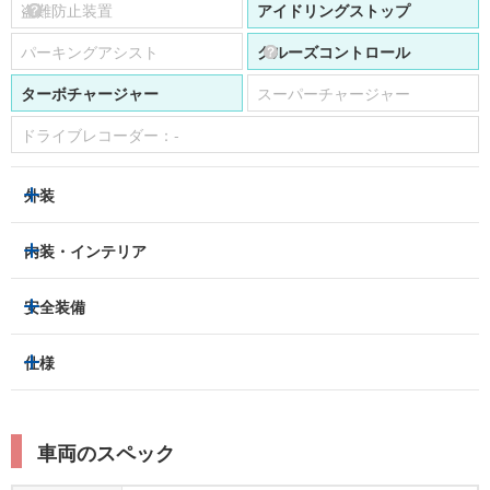
盗難防止装置
アイドリングストップ
パーキングアシスト
クルーズコントロール
ターボチャージャー
スーパーチャージャー
ドライブレコーダー：
-
外装
ヘッドライト
フロントフォグランプ
内装・インテリア
アルミホイール：
あり
3列シート
フルフラットシート
安全装備
スライドドア：
両側（電動）
ベンチシート
パワーシート
トラクションコントロール
仕様
サンルーフ/ガラスルーフ
本革シート
キャプテンシート
レーンキープアシスト
横滑り防止装置
電動リアゲート
リフトアップ
寒冷地仕様
オットマン
ウォークスルー
衝突被害軽減プレーキ
衝突安全ボディー
ルーフレール
エアサスペンション
車両のスペック
シートヒーター
シートエアコン
障害物センサー
全周囲カメラ