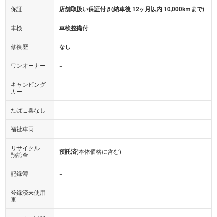
保証
店舗取扱い保証付き(納車後 12ヶ月以内 10,000kmまで)
車検
車検整備付
修復歴
なし
ワンオーナー
−
キャンピング
−
カー
たばこ臭なし
−
福祉車両
−
リサイクル
預託済
(本体価格に含む)
預託金
記録簿
−
登録済未使用
−
車