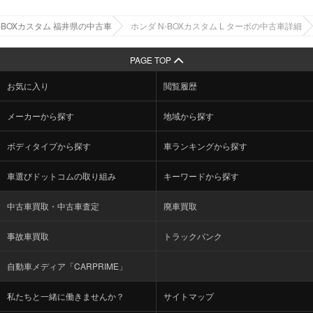
-BOXカスタム 福井県の中古車
ホンダ N-BOXカスタム L ターボの中古車詳細
PAGE TOP
お気に入り
閲覧履歴
メーカーから探す
地域から探す
ボディタイプから探す
車ランキングから探す
車選びドットコムの取り組み
キーワードから探す
中古車買取・中古車査定
廃車買取
事故車買取
トラックバンク
自動車メディア「CARPRIME」
私たちと一緒に働きませんか？
サイトマップ